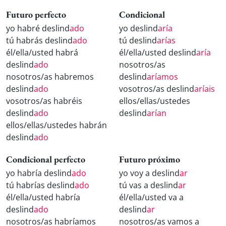
Futuro perfecto
Condicional
yo habré deslind
ado
yo deslind
aría
tú habrás deslind
ado
tú deslind
arías
él/ella/usted habrá
él/ella/usted deslind
aría
deslind
ado
nosotros/as
nosotros/as habremos
deslind
aríamos
deslind
ado
vosotros/as deslind
aríais
vosotros/as habréis
ellos/ellas/ustedes
deslind
ado
deslind
arían
ellos/ellas/ustedes habrán
deslind
ado
Condicional perfecto
Futuro próximo
yo habría deslind
ado
yo voy a deslind
ar
tú habrías deslind
ado
tú vas a deslind
ar
él/ella/usted habría
él/ella/usted va a
deslind
ado
deslind
ar
nosotros/as habríamos
nosotros/as vamos a