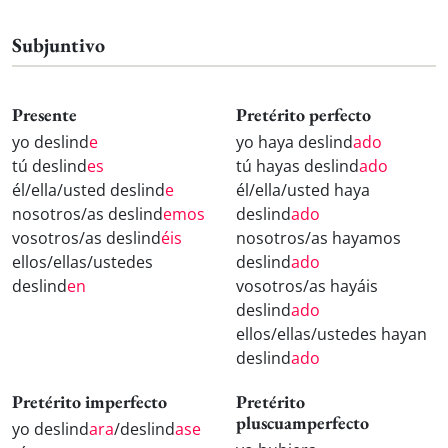
Subjuntivo
Presente
Pretérito perfecto
yo deslind
e
yo haya deslind
ado
tú deslind
es
tú hayas deslind
ado
él/ella/usted deslind
e
él/ella/usted haya
nosotros/as deslind
emos
deslind
ado
vosotros/as deslind
éis
nosotros/as hayamos
ellos/ellas/ustedes
deslind
ado
deslind
en
vosotros/as hayáis
deslind
ado
ellos/ellas/ustedes hayan
deslind
ado
Pretérito imperfecto
Pretérito
pluscuamperfecto
yo deslind
ara
/deslind
ase