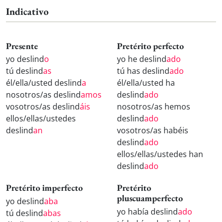
Indicativo
Presente
Pretérito perfecto
yo deslind
o
yo he deslind
ado
tú deslind
as
tú has deslind
ado
él/ella/usted deslind
a
él/ella/usted ha
nosotros/as deslind
amos
deslind
ado
vosotros/as deslind
áis
nosotros/as hemos
ellos/ellas/ustedes
deslind
ado
deslind
an
vosotros/as habéis
deslind
ado
ellos/ellas/ustedes han
deslind
ado
Pretérito imperfecto
Pretérito
pluscuamperfecto
yo deslind
aba
yo había deslind
ado
tú deslind
abas