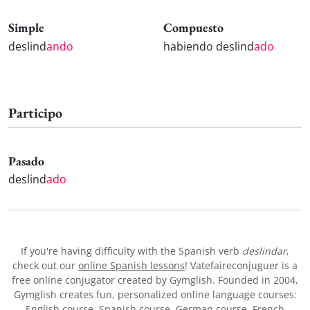
Simple
Compuesto
deslind
ando
habiendo deslind
ado
Participo
Pasado
deslind
ado
If you're having difficulty with the Spanish verb
deslindar
,
check out our
online Spanish lessons
! Vatefaireconjuguer is a
free online conjugator created by Gymglish. Founded in 2004,
Gymglish creates fun, personalized online language courses:
English course
,
Spanish course
,
German course
,
French