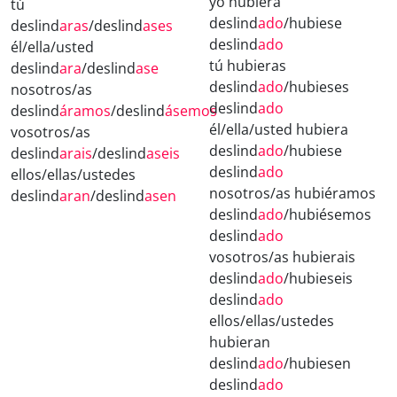
yo hubiera
tú
deslind
ado
/hubiese
deslind
aras
/deslind
ases
deslind
ado
él/ella/usted
tú hubieras
deslind
ara
/deslind
ase
deslind
ado
/hubieses
nosotros/as
deslind
ado
deslind
áramos
/deslind
ásemos
él/ella/usted hubiera
vosotros/as
deslind
ado
/hubiese
deslind
arais
/deslind
aseis
deslind
ado
ellos/ellas/ustedes
nosotros/as hubiéramos
deslind
aran
/deslind
asen
deslind
ado
/hubiésemos
deslind
ado
vosotros/as hubierais
deslind
ado
/hubieseis
deslind
ado
ellos/ellas/ustedes
hubieran
deslind
ado
/hubiesen
deslind
ado