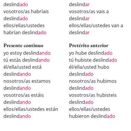
deslind
ado
deslind
ar
vosotros/as habríais
vosotros/as vais a
deslind
ado
deslind
ar
ellos/ellas/ustedes
ellos/ellas/ustedes van a
habrían deslind
ado
deslind
ar
Presente continuo
Pretérito anterior
yo estoy deslind
ando
yo hube deslind
ado
tú estás deslind
ando
tú hubiste deslind
ado
él/ella/usted está
él/ella/usted hubo
deslind
ando
deslind
ado
nosotros/as estamos
nosotros/as hubimos
deslind
ando
deslind
ado
vosotros/as estáis
vosotros/as hubisteis
deslind
ando
deslind
ado
ellos/ellas/ustedes están
ellos/ellas/ustedes
deslind
ando
hubieron deslind
ado