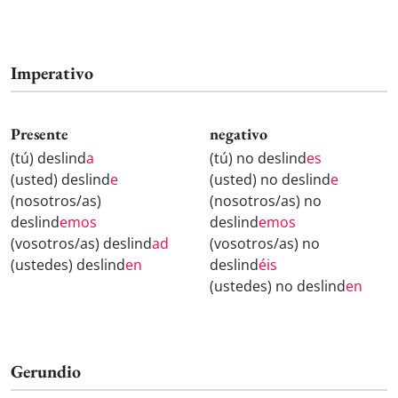
Imperativo
Presente
negativo
(tú) deslind
a
(tú) no deslind
es
(usted) deslind
e
(usted) no deslind
e
(nosotros/as)
(nosotros/as) no
deslind
emos
deslind
emos
(vosotros/as) deslind
ad
(vosotros/as) no
(ustedes) deslind
en
deslind
éis
(ustedes) no deslind
en
Gerundio