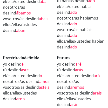
tú habías deslind
ado
él/ella/usted deslind
aba
él/ella/usted había
nosotros/as
deslind
ado
deslind
ábamos
nosotros/as habíamos
vosotros/as deslind
abais
deslind
ado
ellos/ellas/ustedes
vosotros/as habíais
deslind
aban
deslind
ado
ellos/ellas/ustedes habían
deslind
ado
Pretérito indefinido
Futuro
yo deslind
é
yo deslind
aré
tú deslind
aste
tú deslind
arás
él/ella/usted deslind
ó
él/ella/usted deslind
ará
nosotros/as deslind
amos
nosotros/as
vosotros/as deslind
asteis
deslind
aremos
ellos/ellas/ustedes
vosotros/as deslind
aréis
deslind
aron
ellos/ellas/ustedes
deslind
arán