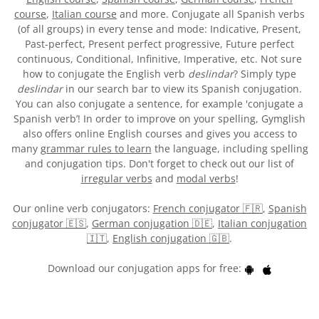
course
,
Italian course
and more. Conjugate all Spanish verbs
(of all groups) in every tense and mode: Indicative, Present,
Past-perfect, Present perfect progressive, Future perfect
continuous, Conditional, Infinitive, Imperative, etc. Not sure
how to conjugate the English verb
deslindar
? Simply type
deslindar
in our search bar to view its Spanish conjugation.
You can also conjugate a sentence, for example 'conjugate a
Spanish verb’! In order to improve on your spelling, Gymglish
also offers online English courses and gives you access to
many
grammar rules to learn
the language, including spelling
and conjugation tips. Don't forget to check out our list of
irregular verbs
and
modal verbs
!
Our online verb conjugators:
French conjugator 🇫🇷
,
Spanish
conjugator 🇪🇸
,
German conjugation 🇩🇪
,
Italian conjugation
🇮🇹
,
English conjugation 🇬🇧
.
Download our conjugation apps for free: