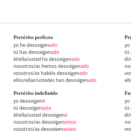
Pretérito perfecto
Pr
yo he desoxigen
ado
yo
tú has desoxigen
ado
tú
él/ella/usted ha desoxigen
ado
él
nosotros/as hemos desoxigen
ado
no
vosotros/as habéis desoxigen
ado
vo
ellos/ellas/ustedes han desoxigen
ado
el
Pretérito indefinido
Fu
yo desoxigen
é
yo
tú desoxigen
aste
tú
él/ella/usted desoxigen
ó
él
nosotros/as desoxigen
amos
no
vosotros/as desoxigen
asteis
vo