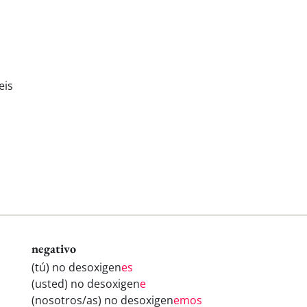
eis
negativo
(tú) no desoxigen
es
(usted) no desoxigen
e
(nosotros/as) no desoxigen
emos