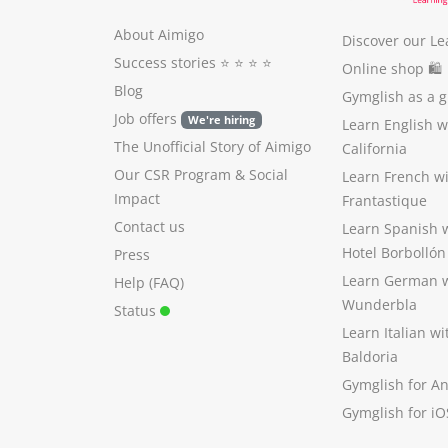
About Aimigo
Discover our Le
Success stories
⭐️ ⭐️ ⭐️ ⭐️
Online shop 🛍
Blog
Gymglish as a gi
Job offers
We're hiring
Learn English 
The Unofficial Story of Aimigo
California
Our CSR Program
&
Social
Learn French w
Impact
Frantastique
Contact us
Learn Spanish 
Hotel Borbollón
Press
Learn German 
Help (FAQ)
Wunderbla
Status
Learn Italian w
Baldoria
Gymglish for A
Gymglish for iO