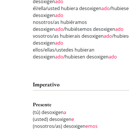
desoxigen
ado
él/ella/usted hubiera desoxigen
ado
/hubiese
desoxigen
ado
nosotros/as hubiéramos
desoxigen
ado
/hubiésemos desoxigen
ado
vosotros/as hubierais desoxigen
ado
/hubies
desoxigen
ado
ellos/ellas/ustedes hubieran
desoxigen
ado
/hubiesen desoxigen
ado
Imperativo
Presente
(tú) desoxigen
a
(usted) desoxigen
e
(nosotros/as) desoxigen
emos