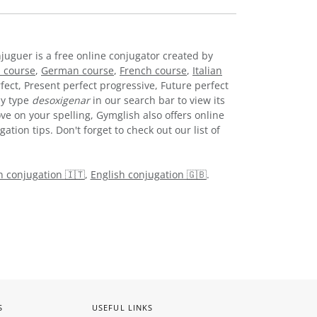
njuguer is a free online conjugator created by
 course
,
German course
,
French course
,
Italian
fect, Present perfect progressive, Future perfect
ly type
desoxigenar
in our search bar to view its
ve on your spelling, Gymglish also offers online
tion tips. Don't forget to check out our list of
an conjugation 🇮🇹
,
English conjugation 🇬🇧
.
S
USEFUL LINKS