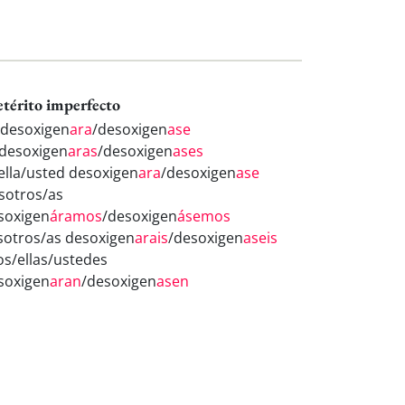
etérito imperfecto
 desoxigen
ara
/desoxigen
ase
 desoxigen
aras
/desoxigen
ases
/ella/usted desoxigen
ara
/desoxigen
ase
sotros/as
soxigen
áramos
/desoxigen
ásemos
sotros/as desoxigen
arais
/desoxigen
aseis
los/ellas/ustedes
soxigen
aran
/desoxigen
asen