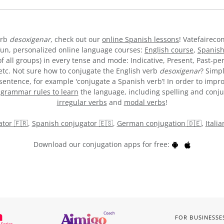
erb
desoxigenar
, check out our
online Spanish lessons
! Vatefaireco
fun, personalized online language courses:
English course
,
Spanish
 all groups) in every tense and mode: Indicative, Present, Past-per
, etc. Not sure how to conjugate the English verb
desoxigenar
? Simp
entence, for example 'conjugate a Spanish verb’! In order to impro
y
grammar rules to learn
the language, including spelling and conjuga
irregular verbs
and
modal verbs
!
tor 🇫🇷
,
Spanish conjugator 🇪🇸
,
German conjugation 🇩🇪
,
Itali
Download our conjugation apps for free:
FOR BUSINESSE