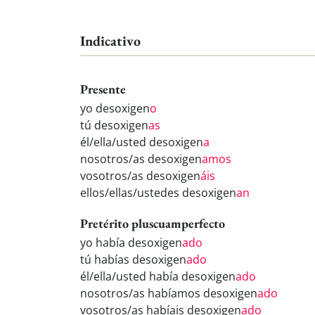
Indicativo
Presente
yo desoxigen
o
tú desoxigen
as
él/ella/usted desoxigen
a
nosotros/as desoxigen
amos
vosotros/as desoxigen
áis
ellos/ellas/ustedes desoxigen
an
Pretérito pluscuamperfecto
yo había desoxigen
ado
tú habías desoxigen
ado
él/ella/usted había desoxigen
ado
nosotros/as habíamos desoxigen
ado
vosotros/as habíais desoxigen
ado