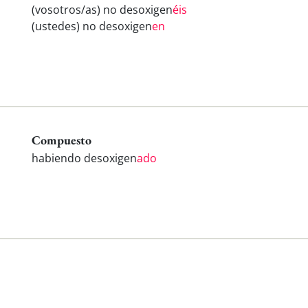
(vosotros/as) no desoxigen
éis
(ustedes) no desoxigen
en
Compuesto
habiendo desoxigen
ado