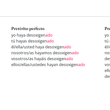
Pretérito perfecto
Pr
yo haya desoxigen
ado
yo
tú hayas desoxigen
ado
tú
él/ella/usted haya desoxigen
ado
él
nosotros/as hayamos desoxigen
ado
no
vosotros/as hayáis desoxigen
ado
de
ellos/ellas/ustedes hayan desoxigen
ado
vo
el
de