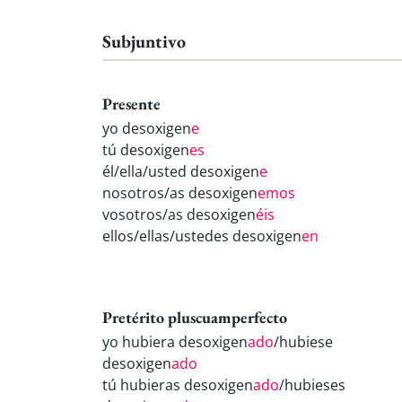
Subjuntivo
Presente
yo desoxigen
e
tú desoxigen
es
él/ella/usted desoxigen
e
nosotros/as desoxigen
emos
vosotros/as desoxigen
éis
ellos/ellas/ustedes desoxigen
en
Pretérito pluscuamperfecto
yo hubiera desoxigen
ado
/hubiese
desoxigen
ado
tú hubieras desoxigen
ado
/hubieses