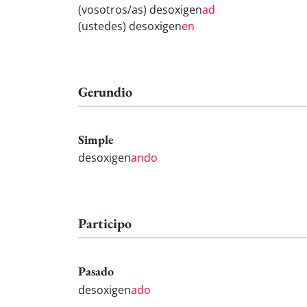
(vosotros/as) desoxigen
ad
(ustedes) desoxigen
en
Gerundio
Simple
desoxigen
ando
Participo
Pasado
desoxigen
ado