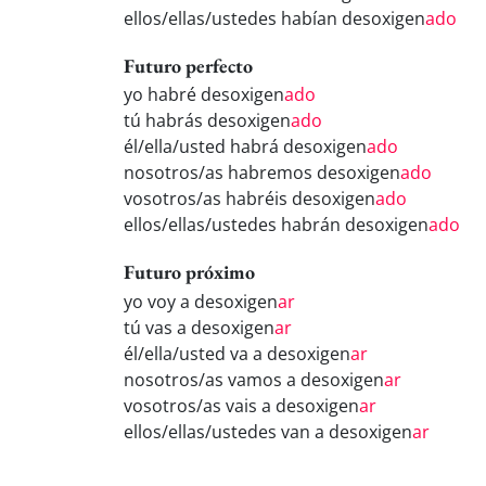
ellos/ellas/ustedes habían desoxigen
ado
Futuro perfecto
yo habré desoxigen
ado
tú habrás desoxigen
ado
él/ella/usted habrá desoxigen
ado
nosotros/as habremos desoxigen
ado
vosotros/as habréis desoxigen
ado
ellos/ellas/ustedes habrán desoxigen
ado
Futuro próximo
yo voy a desoxigen
ar
tú vas a desoxigen
ar
él/ella/usted va a desoxigen
ar
nosotros/as vamos a desoxigen
ar
vosotros/as vais a desoxigen
ar
ellos/ellas/ustedes van a desoxigen
ar