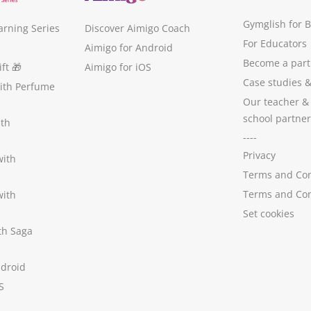
Gymglish for 
arning Series
Discover Aimigo Coach
For Educators
Aimigo for Android
Become a part
ft
🎁
Aimigo for iOS
Case studies
with Perfume
Our teacher &
school partner
ith
----
Privacy
with
Terms and Con
Terms and Con
with
Set cookies
ith Saga
ndroid
S