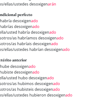
los/ellas/ustedes desoxigen
arán
ndicional perfecto
 habría desoxigen
ado
 habrías desoxigen
ado
/ella/usted habría desoxigen
ado
sotros/as habríamos desoxigen
ado
sotros/as habríais desoxigen
ado
los/ellas/ustedes habrían desoxigen
ado
etérito anterior
 hube desoxigen
ado
 hubiste desoxigen
ado
/ella/usted hubo desoxigen
ado
sotros/as hubimos desoxigen
ado
sotros/as hubisteis desoxigen
ado
los/ellas/ustedes hubieron desoxigen
ado