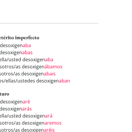
etérito imperfecto
 desoxigen
aba
 desoxigen
abas
/ella/usted desoxigen
aba
sotros/as desoxigen
ábamos
sotros/as desoxigen
abais
los/ellas/ustedes desoxigen
aban
turo
 desoxigen
aré
 desoxigen
arás
/ella/usted desoxigen
ará
sotros/as desoxigen
aremos
sotros/as desoxigen
aréis