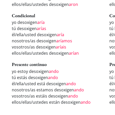
ellos/ellas/ustedes desoxigen
aron
el
Condicional
Co
yo desoxigen
aría
yo
tú desoxigen
arías
tú
él/ella/usted desoxigen
aría
él
nosotros/as desoxigen
aríamos
no
vosotros/as desoxigen
aríais
vo
ellos/ellas/ustedes desoxigen
arían
el
Presente continuo
Pr
yo estoy desoxigen
ando
yo
tú estás desoxigen
ando
tú
él/ella/usted está desoxigen
ando
él
nosotros/as estamos desoxigen
ando
no
vosotros/as estáis desoxigen
ando
vo
ellos/ellas/ustedes están desoxigen
ando
el