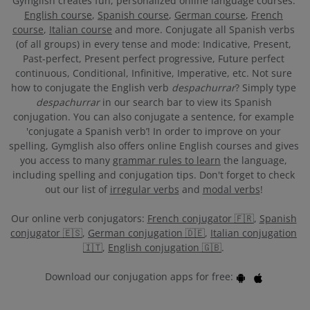
Gymglish creates fun, personalized online language courses:
English course
,
Spanish course
,
German course
,
French
course
,
Italian course
and more. Conjugate all Spanish verbs
(of all groups) in every tense and mode: Indicative, Present,
Past-perfect, Present perfect progressive, Future perfect
continuous, Conditional, Infinitive, Imperative, etc. Not sure
how to conjugate the English verb
despachurrar
? Simply type
despachurrar
in our search bar to view its Spanish
conjugation. You can also conjugate a sentence, for example
'conjugate a Spanish verb’! In order to improve on your
spelling, Gymglish also offers online English courses and gives
you access to many
grammar rules to learn
the language,
including spelling and conjugation tips. Don't forget to check
out our list of
irregular verbs
and
modal verbs
!
Our online verb conjugators:
French conjugator 🇫🇷
,
Spanish
conjugator 🇪🇸
,
German conjugation 🇩🇪
,
Italian conjugation
🇮🇹
,
English conjugation 🇬🇧
.
Download our conjugation apps for free: