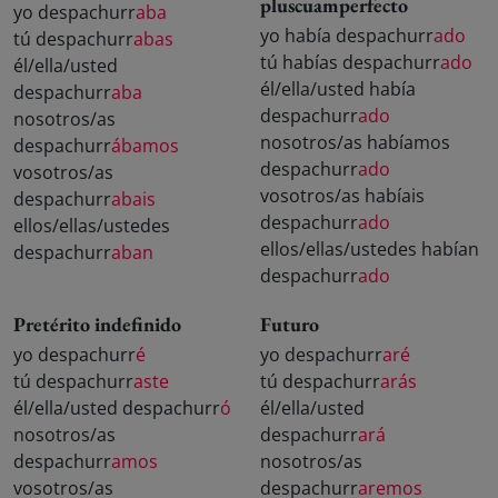
pluscuamperfecto
yo despachurr
aba
yo había despachurr
ado
tú despachurr
abas
tú habías despachurr
ado
él/ella/usted
él/ella/usted había
despachurr
aba
despachurr
ado
nosotros/as
nosotros/as habíamos
despachurr
ábamos
despachurr
ado
vosotros/as
vosotros/as habíais
despachurr
abais
despachurr
ado
ellos/ellas/ustedes
ellos/ellas/ustedes habían
despachurr
aban
despachurr
ado
Pretérito indefinido
Futuro
yo despachurr
é
yo despachurr
aré
tú despachurr
aste
tú despachurr
arás
él/ella/usted despachurr
ó
él/ella/usted
nosotros/as
despachurr
ará
despachurr
amos
nosotros/as
vosotros/as
despachurr
aremos