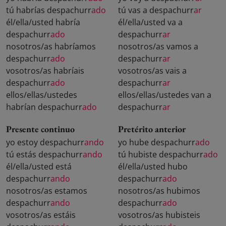
tú habrías despachurr
ado
tú vas a despachurr
ar
él/ella/usted habría
él/ella/usted va a
despachurr
ado
despachurr
ar
nosotros/as habríamos
nosotros/as vamos a
despachurr
ado
despachurr
ar
vosotros/as habríais
vosotros/as vais a
despachurr
ado
despachurr
ar
ellos/ellas/ustedes
ellos/ellas/ustedes van a
habrían despachurr
ado
despachurr
ar
Presente continuo
Pretérito anterior
yo estoy despachurr
ando
yo hube despachurr
ado
tú estás despachurr
ando
tú hubiste despachurr
ado
él/ella/usted está
él/ella/usted hubo
despachurr
ando
despachurr
ado
nosotros/as estamos
nosotros/as hubimos
despachurr
ando
despachurr
ado
vosotros/as estáis
vosotros/as hubisteis