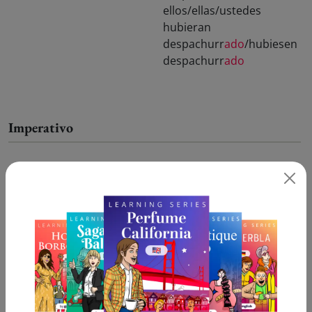
ellos/ellas/ustedes
hubieran
despachurr
ado
/hubiesen
despachurr
ado
Imperativo
Presente
negativo
(tú) despachurr
a
(tú) no despachurr
es
(usted) despachurr
e
(usted) no despachurr
e
(nosotros/as)
(nosotros/as) no
despachurr
emos
despachurr
emos
(vosotros/as)
(vosotros/as) no
despachurr
ad
despachurr
éis
(ustedes) despachurr
en
(ustedes) no
despachurr
en