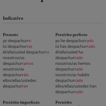
Indicativo
Presente
Pretérito perfecto
yo despachurr
o
yo he despachurr
ado
tú despachurr
as
tú has despachurr
ado
él/ella/usted despachurr
a
él/ella/usted ha
nosotros/as
despachurr
ado
despachurr
amos
nosotros/as hemos
vosotros/as
despachurr
ado
despachurr
áis
vosotros/as habéis
ellos/ellas/ustedes
despachurr
ado
despachurr
an
ellos/ellas/ustedes han
despachurr
ado
Pretérito imperfecto
Pretérito