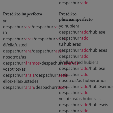
despachurr
ado
Pretérito imperfecto
Pretérito
pluscuamperfecto
yo
yo hubiera
despachurr
ara
/despachurr
ase
despachurr
ado
/hubiese
tú
despachurr
ado
despachurr
aras
/despachurr
ases
tú hubieras
él/ella/usted
despachurr
ado
/hubieses
despachurr
ara
/despachurr
ase
despachurr
ado
nosotros/as
él/ella/usted hubiera
despachurr
áramos
/despachurr
ásemos
despachurr
ado
/hubiese
vosotros/as
despachurr
ado
despachurr
arais
/despachurr
aseis
nosotros/as hubiéramos
ellos/ellas/ustedes
despachurr
ado
/hubiésemo
despachurr
aran
/despachurr
asen
despachurr
ado
vosotros/as hubierais
despachurr
ado
/hubieseis
despachurr
ado