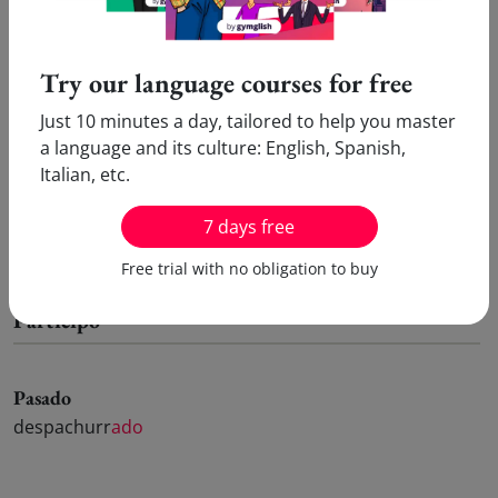
Try our language courses for free
Gerundio
Just 10 minutes a day, tailored to help you master
a language and its culture: English, Spanish,
Italian, etc.
Simple
Compuesto
despachurr
ando
habiendo despachurr
ado
7 days free
Free trial with no obligation to buy
Participo
Pasado
despachurr
ado