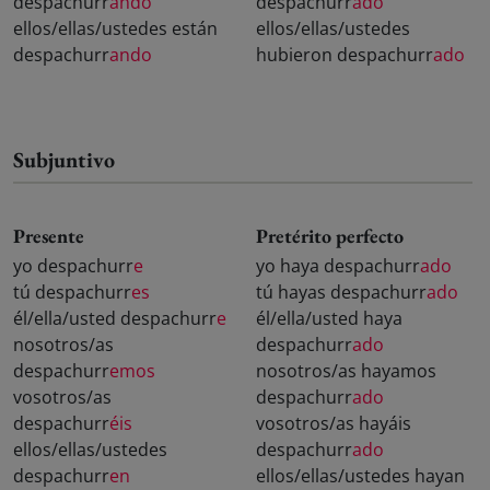
despachurr
ando
despachurr
ado
ellos/ellas/ustedes están
ellos/ellas/ustedes
despachurr
ando
hubieron despachurr
ado
Subjuntivo
Presente
Pretérito perfecto
yo despachurr
e
yo haya despachurr
ado
tú despachurr
es
tú hayas despachurr
ado
él/ella/usted despachurr
e
él/ella/usted haya
nosotros/as
despachurr
ado
despachurr
emos
nosotros/as hayamos
vosotros/as
despachurr
ado
despachurr
éis
vosotros/as hayáis
ellos/ellas/ustedes
despachurr
ado
despachurr
en
ellos/ellas/ustedes hayan