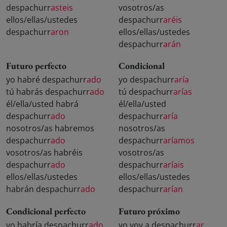
despachurr
asteis
vosotros/as
ellos/ellas/ustedes
despachurr
aréis
despachurr
aron
ellos/ellas/ustedes
despachurr
arán
Futuro perfecto
Condicional
yo habré despachurr
ado
yo despachurr
aría
tú habrás despachurr
ado
tú despachurr
arías
él/ella/usted habrá
él/ella/usted
despachurr
ado
despachurr
aría
nosotros/as habremos
nosotros/as
despachurr
ado
despachurr
aríamos
vosotros/as habréis
vosotros/as
despachurr
ado
despachurr
aríais
ellos/ellas/ustedes
ellos/ellas/ustedes
habrán despachurr
ado
despachurr
arían
Condicional perfecto
Futuro próximo
yo habría despachurr
ado
yo voy a despachurr
ar