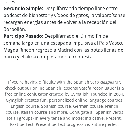
lunes.
Gerundio Simple:
Despilfarrando tiempo libre entre
podcast de bienestar y vídeos de gatos, la valparaísense
recargan energías antes de volver a la recepción del
Borbollón.
Participo Pasado:
Despilfarrado el último fin de
semana largo en una escapada impulsiva al País Vasco,
Magda Rincón regresó a Madrid con las botas llenas de
barro y el alma completamente repuesta.
If you're having difficulty with the Spanish verb
despilarar
,
check out our
online Spanish lessons
! Vatefaireconjuguer is a
free online conjugator created by Gymglish. Founded in 2004,
Gymglish creates fun, personalized online language courses:
English course
,
Spanish course
,
German course
,
French
course
,
Italian course
and more. Conjugate all Spanish verbs
(of all groups) in every tense and mode: Indicative, Present,
Past-perfect, Present perfect progressive, Future perfect