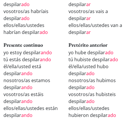
despilar
ado
despilar
ar
vosotros/as habríais
vosotros/as vais a
despilar
ado
despilar
ar
ellos/ellas/ustedes
ellos/ellas/ustedes van a
habrían despilar
ado
despilar
ar
Presente continuo
Pretérito anterior
yo estoy despilar
ando
yo hube despilar
ado
tú estás despilar
ando
tú hubiste despilar
ado
él/ella/usted está
él/ella/usted hubo
despilar
ando
despilar
ado
nosotros/as estamos
nosotros/as hubimos
despilar
ando
despilar
ado
vosotros/as estáis
vosotros/as hubisteis
despilar
ando
despilar
ado
ellos/ellas/ustedes están
ellos/ellas/ustedes
despilar
ando
hubieron despilar
ado