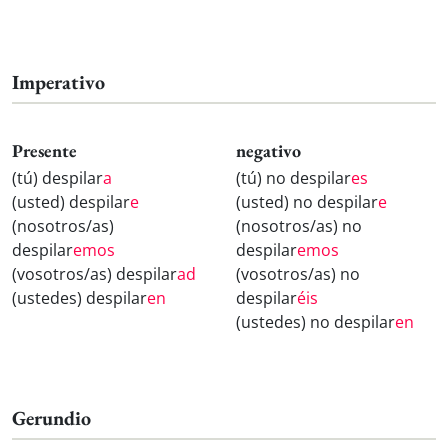
Imperativo
Presente
negativo
(tú) despilar
a
(tú) no despilar
es
(usted) despilar
e
(usted) no despilar
e
(nosotros/as)
(nosotros/as) no
despilar
emos
despilar
emos
(vosotros/as) despilar
ad
(vosotros/as) no
(ustedes) despilar
en
despilar
éis
(ustedes) no despilar
en
Gerundio