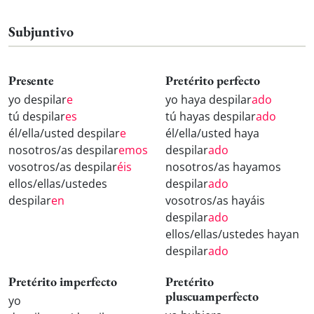
Subjuntivo
Presente
Pretérito perfecto
yo despilar
e
yo haya despilar
ado
tú despilar
es
tú hayas despilar
ado
él/ella/usted despilar
e
él/ella/usted haya
nosotros/as despilar
emos
despilar
ado
vosotros/as despilar
éis
nosotros/as hayamos
ellos/ellas/ustedes
despilar
ado
despilar
en
vosotros/as hayáis
despilar
ado
ellos/ellas/ustedes hayan
despilar
ado
Pretérito imperfecto
Pretérito
pluscuamperfecto
yo