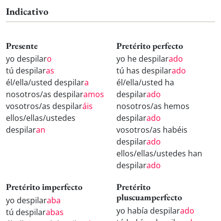
Indicativo
Presente
Pretérito perfecto
yo despilar
o
yo he despilar
ado
tú despilar
as
tú has despilar
ado
él/ella/usted despilar
a
él/ella/usted ha
nosotros/as despilar
amos
despilar
ado
vosotros/as despilar
áis
nosotros/as hemos
ellos/ellas/ustedes
despilar
ado
despilar
an
vosotros/as habéis
despilar
ado
ellos/ellas/ustedes han
despilar
ado
Pretérito imperfecto
Pretérito
pluscuamperfecto
yo despilar
aba
yo había despilar
ado
tú despilar
abas