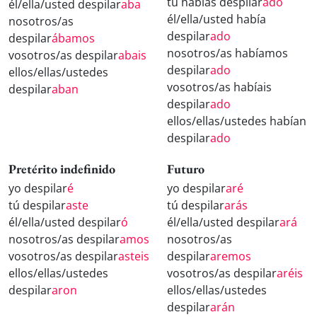
tú habías despilar
ado
él/ella/usted despilar
aba
él/ella/usted había
nosotros/as
despilar
ado
despilar
ábamos
nosotros/as habíamos
vosotros/as despilar
abais
despilar
ado
ellos/ellas/ustedes
vosotros/as habíais
despilar
aban
despilar
ado
ellos/ellas/ustedes habían
despilar
ado
Pretérito indefinido
Futuro
yo despilar
é
yo despilar
aré
tú despilar
aste
tú despilar
arás
él/ella/usted despilar
ó
él/ella/usted despilar
ará
nosotros/as despilar
amos
nosotros/as
vosotros/as despilar
asteis
despilar
aremos
ellos/ellas/ustedes
vosotros/as despilar
aréis
despilar
aron
ellos/ellas/ustedes
despilar
arán