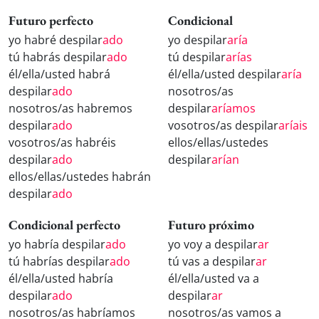
Futuro perfecto
Condicional
yo habré despilar
ado
yo despilar
aría
tú habrás despilar
ado
tú despilar
arías
él/ella/usted habrá
él/ella/usted despilar
aría
despilar
ado
nosotros/as
nosotros/as habremos
despilar
aríamos
despilar
ado
vosotros/as despilar
aríais
vosotros/as habréis
ellos/ellas/ustedes
despilar
ado
despilar
arían
ellos/ellas/ustedes habrán
despilar
ado
Condicional perfecto
Futuro próximo
yo habría despilar
ado
yo voy a despilar
ar
tú habrías despilar
ado
tú vas a despilar
ar
él/ella/usted habría
él/ella/usted va a
despilar
ado
despilar
ar
nosotros/as habríamos
nosotros/as vamos a