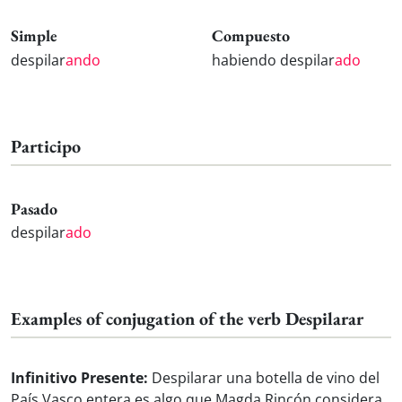
Simple
Compuesto
despilar
ando
habiendo despilar
ado
Participo
Pasado
despilar
ado
Examples of conjugation of the verb Despilarar
Infinitivo Presente:
Despilarar una botella de vino del
País Vasco entera es algo que Magda Rincón considera