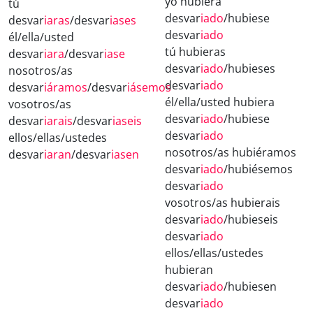
yo hubiera
tú
desvar
iado
/hubiese
desvar
iaras
/desvar
iases
desvar
iado
él/ella/usted
tú hubieras
desvar
iara
/desvar
iase
desvar
iado
/hubieses
nosotros/as
desvar
iado
desvar
iáramos
/desvar
iásemos
él/ella/usted hubiera
vosotros/as
desvar
iado
/hubiese
desvar
iarais
/desvar
iaseis
desvar
iado
ellos/ellas/ustedes
nosotros/as hubiéramos
desvar
iaran
/desvar
iasen
desvar
iado
/hubiésemos
desvar
iado
vosotros/as hubierais
desvar
iado
/hubieseis
desvar
iado
ellos/ellas/ustedes
hubieran
desvar
iado
/hubiesen
desvar
iado