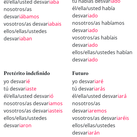
tú habías desvar
iado
él/ella/usted desvar
iaba
él/ella/usted había
nosotros/as
desvar
iado
desvar
iábamos
nosotros/as habíamos
vosotros/as desvar
iabais
desvar
iado
ellos/ellas/ustedes
vosotros/as habíais
desvar
iaban
desvar
iado
ellos/ellas/ustedes habían
desvar
iado
Pretérito indefinido
Futuro
yo desvar
ié
yo desvar
iaré
tú desvar
iaste
tú desvar
iarás
él/ella/usted desvar
ió
él/ella/usted desvar
iará
nosotros/as desvar
iamos
nosotros/as
vosotros/as desvar
iasteis
desvar
iaremos
ellos/ellas/ustedes
vosotros/as desvar
iaréis
desvar
iaron
ellos/ellas/ustedes
desvar
iarán