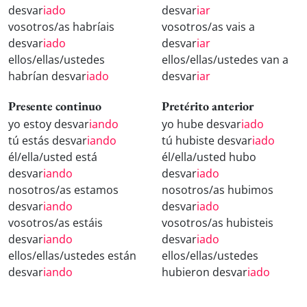
desvar
iado
desvar
iar
vosotros/as habríais
vosotros/as vais a
desvar
iado
desvar
iar
ellos/ellas/ustedes
ellos/ellas/ustedes van a
habrían desvar
iado
desvar
iar
Presente continuo
Pretérito anterior
yo estoy desvar
iando
yo hube desvar
iado
tú estás desvar
iando
tú hubiste desvar
iado
él/ella/usted está
él/ella/usted hubo
desvar
iando
desvar
iado
nosotros/as estamos
nosotros/as hubimos
desvar
iando
desvar
iado
vosotros/as estáis
vosotros/as hubisteis
desvar
iando
desvar
iado
ellos/ellas/ustedes están
ellos/ellas/ustedes
desvar
iando
hubieron desvar
iado