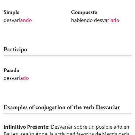
Simple
Compuesto
desvar
iando
habiendo desvar
iado
Participo
Pasado
desvar
iado
Examples of conjugation of the verb Desvariar
Infinitivo Presente:
Desvariar sobre un posible año en
Bali es, según Anna, la actividad favorita de Magda cada