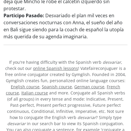
deja que Mincho le robe el calcetín izquierdo sin
protestar.
Participo Pasado:
Desvariado el plan mil veces en
conversaciones nocturnas con Anna, el sueño del año
en Bali sigue siendo para la coach de español la utopía
más querida de su agenda imaginaria.
If you're having difficulty with the Spanish verb
desvariar
,
check out our
online Spanish lessons
! Vatefaireconjuguer is a
free online conjugator created by Gymglish. Founded in 2004,
Gymglish creates fun, personalized online language courses:
English course
,
Spanish course
,
German course
,
French
course
,
Italian course
and more. Conjugate all Spanish verbs
(of all groups) in every tense and mode: Indicative, Present,
Past-perfect, Present perfect progressive, Future perfect
continuous, Conditional, Infinitive, Imperative, etc. Not sure
how to conjugate the English verb
desvariar
? Simply type
desvariar
in our search bar to view its Spanish conjugation.
You can also conjugate a sentence, for example 'conjugate a