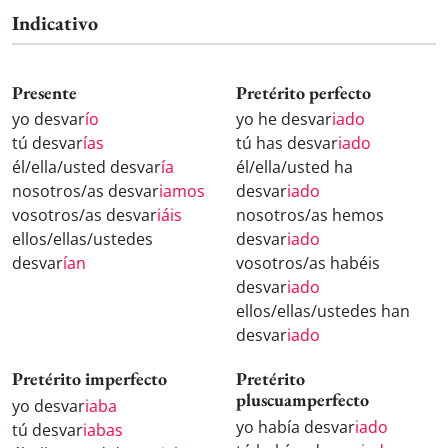
Indicativo
Presente
Pretérito perfecto
yo desvar
ío
yo he desvar
iado
tú desvar
ías
tú has desvar
iado
él/ella/usted desvar
ía
él/ella/usted ha
nosotros/as desvar
iamos
desvar
iado
vosotros/as desvar
iáis
nosotros/as hemos
ellos/ellas/ustedes
desvar
iado
desvar
ían
vosotros/as habéis
desvar
iado
ellos/ellas/ustedes han
desvar
iado
Pretérito imperfecto
Pretérito
pluscuamperfecto
yo desvar
iaba
yo había desvar
iado
tú desvar
iabas