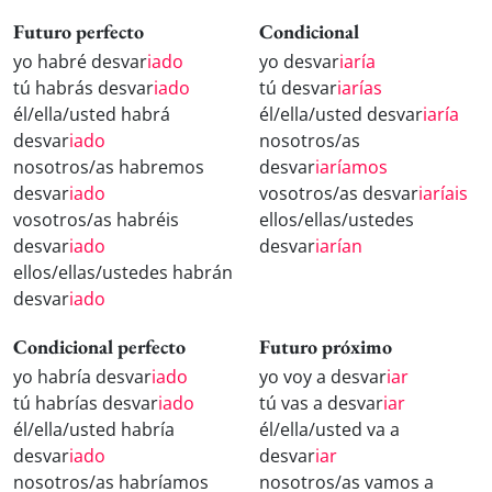
Futuro perfecto
Condicional
yo habré desvar
iado
yo desvar
iaría
tú habrás desvar
iado
tú desvar
iarías
él/ella/usted habrá
él/ella/usted desvar
iaría
desvar
iado
nosotros/as
nosotros/as habremos
desvar
iaríamos
desvar
iado
vosotros/as desvar
iaríais
vosotros/as habréis
ellos/ellas/ustedes
desvar
iado
desvar
iarían
ellos/ellas/ustedes habrán
desvar
iado
Condicional perfecto
Futuro próximo
yo habría desvar
iado
yo voy a desvar
iar
tú habrías desvar
iado
tú vas a desvar
iar
él/ella/usted habría
él/ella/usted va a
desvar
iado
desvar
iar
nosotros/as habríamos
nosotros/as vamos a