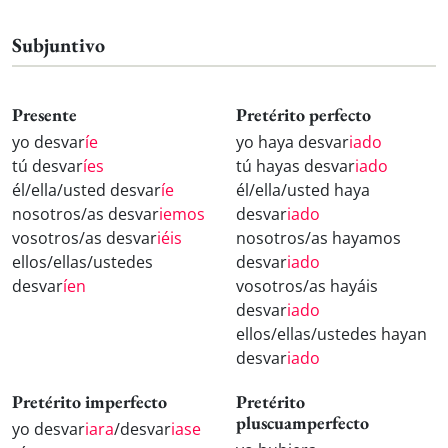
Subjuntivo
Presente
Pretérito perfecto
yo desvar
íe
yo haya desvar
iado
tú desvar
íes
tú hayas desvar
iado
él/ella/usted desvar
íe
él/ella/usted haya
nosotros/as desvar
iemos
desvar
iado
vosotros/as desvar
iéis
nosotros/as hayamos
ellos/ellas/ustedes
desvar
iado
desvar
íen
vosotros/as hayáis
desvar
iado
ellos/ellas/ustedes hayan
desvar
iado
Pretérito imperfecto
Pretérito
pluscuamperfecto
yo desvar
iara
/desvar
iase