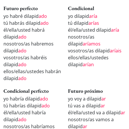
Futuro perfecto
Condicional
yo habré dilapid
ado
yo dilapid
aría
tú habrás dilapid
ado
tú dilapid
arías
él/ella/usted habrá
él/ella/usted dilapid
aría
dilapid
ado
nosotros/as
nosotros/as habremos
dilapid
aríamos
dilapid
ado
vosotros/as dilapid
aríais
vosotros/as habréis
ellos/ellas/ustedes
dilapid
ado
dilapid
arían
ellos/ellas/ustedes habrán
dilapid
ado
Condicional perfecto
Futuro próximo
yo habría dilapid
ado
yo voy a dilapid
ar
tú habrías dilapid
ado
tú vas a dilapid
ar
él/ella/usted habría
él/ella/usted va a dilapid
ar
dilapid
ado
nosotros/as vamos a
nosotros/as habríamos
dilapid
ar