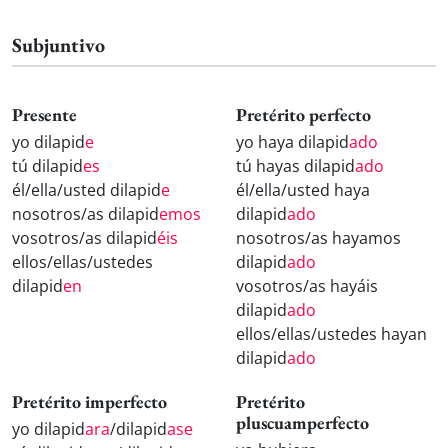
Subjuntivo
Presente
Pretérito perfecto
yo dilapid
e
yo haya dilapid
ado
tú dilapid
es
tú hayas dilapid
ado
él/ella/usted dilapid
e
él/ella/usted haya
nosotros/as dilapid
emos
dilapid
ado
vosotros/as dilapid
éis
nosotros/as hayamos
ellos/ellas/ustedes
dilapid
ado
dilapid
en
vosotros/as hayáis
dilapid
ado
ellos/ellas/ustedes hayan
dilapid
ado
Pretérito imperfecto
Pretérito
pluscuamperfecto
yo dilapid
ara
/dilapid
ase