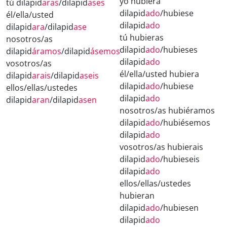
yo hubiera
tú dilapid
aras
/dilapid
ases
dilapid
ado
/hubiese
él/ella/usted
dilapid
ado
dilapid
ara
/dilapid
ase
tú hubieras
nosotros/as
dilapid
ado
/hubieses
dilapid
áramos
/dilapid
ásemos
dilapid
ado
vosotros/as
él/ella/usted hubiera
dilapid
arais
/dilapid
aseis
dilapid
ado
/hubiese
ellos/ellas/ustedes
dilapid
ado
dilapid
aran
/dilapid
asen
nosotros/as hubiéramos
dilapid
ado
/hubiésemos
dilapid
ado
vosotros/as hubierais
dilapid
ado
/hubieseis
dilapid
ado
ellos/ellas/ustedes
hubieran
dilapid
ado
/hubiesen
dilapid
ado