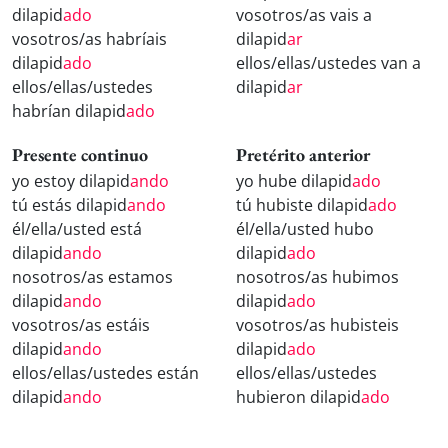
dilapid
ado
vosotros/as vais a
vosotros/as habríais
dilapid
ar
dilapid
ado
ellos/ellas/ustedes van a
ellos/ellas/ustedes
dilapid
ar
habrían dilapid
ado
Presente continuo
Pretérito anterior
yo estoy dilapid
ando
yo hube dilapid
ado
tú estás dilapid
ando
tú hubiste dilapid
ado
él/ella/usted está
él/ella/usted hubo
dilapid
ando
dilapid
ado
nosotros/as estamos
nosotros/as hubimos
dilapid
ando
dilapid
ado
vosotros/as estáis
vosotros/as hubisteis
dilapid
ando
dilapid
ado
ellos/ellas/ustedes están
ellos/ellas/ustedes
dilapid
ando
hubieron dilapid
ado