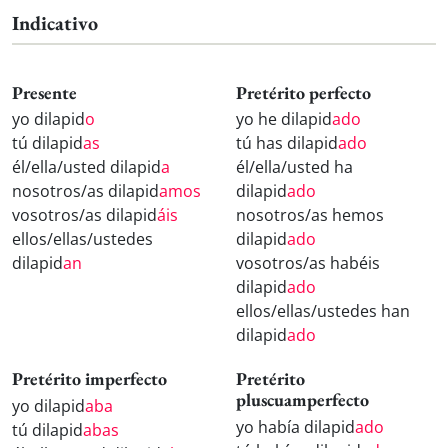
Indicativo
Presente
Pretérito perfecto
yo dilapid
o
yo he dilapid
ado
tú dilapid
as
tú has dilapid
ado
él/ella/usted dilapid
a
él/ella/usted ha
nosotros/as dilapid
amos
dilapid
ado
vosotros/as dilapid
áis
nosotros/as hemos
ellos/ellas/ustedes
dilapid
ado
dilapid
an
vosotros/as habéis
dilapid
ado
ellos/ellas/ustedes han
dilapid
ado
Pretérito imperfecto
Pretérito
pluscuamperfecto
yo dilapid
aba
yo había dilapid
ado
tú dilapid
abas