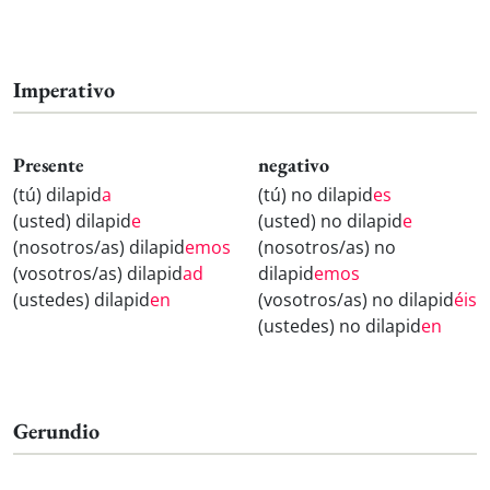
Imperativo
Presente
negativo
(tú) dilapid
a
(tú) no dilapid
es
(usted) dilapid
e
(usted) no dilapid
e
(nosotros/as) dilapid
emos
(nosotros/as) no
(vosotros/as) dilapid
ad
dilapid
emos
(ustedes) dilapid
en
(vosotros/as) no dilapid
éis
(ustedes) no dilapid
en
Gerundio