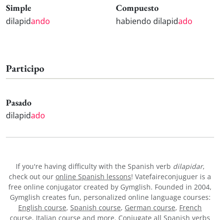
Simple
Compuesto
dilapid
ando
habiendo dilapid
ado
Participo
Pasado
dilapid
ado
If you're having difficulty with the Spanish verb
dilapidar
,
check out our
online Spanish lessons
! Vatefaireconjuguer is a
free online conjugator created by Gymglish. Founded in 2004,
Gymglish creates fun, personalized online language courses:
English course
,
Spanish course
,
German course
,
French
course
,
Italian course
and more. Conjugate all Spanish verbs