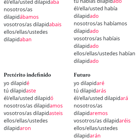
tú habías dilapid
ado
él/ella/usted dilapid
aba
él/ella/usted había
nosotros/as
dilapid
ado
dilapid
ábamos
nosotros/as habíamos
vosotros/as dilapid
abais
dilapid
ado
ellos/ellas/ustedes
vosotros/as habíais
dilapid
aban
dilapid
ado
ellos/ellas/ustedes habían
dilapid
ado
Pretérito indefinido
Futuro
yo dilapid
é
yo dilapid
aré
tú dilapid
aste
tú dilapid
arás
él/ella/usted dilapid
ó
él/ella/usted dilapid
ará
nosotros/as dilapid
amos
nosotros/as
vosotros/as dilapid
asteis
dilapid
aremos
ellos/ellas/ustedes
vosotros/as dilapid
aréis
dilapid
aron
ellos/ellas/ustedes
dilapid
arán