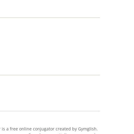
 is a free online conjugator created by Gymglish.