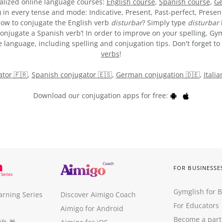
alized online language courses:
English course
,
Spanish course
,
Ge
) in every tense and mode: Indicative, Present, Past-perfect, Presen
 how to conjugate the English verb
disturbar
? Simply type
disturbar
onjugate a Spanish verb’! In order to improve on your spelling, Gym
 language, including spelling and conjugation tips. Don't forget to 
verbs
!
tor 🇫🇷
,
Spanish conjugator 🇪🇸
,
German conjugation 🇩🇪
,
Itali
Download our conjugation apps for free:
FOR BUSINESSE
Gymglish for 
arning Series
Discover Aimigo Coach
For Educators
Aimigo for Android
Become a part