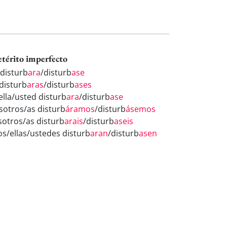
etérito imperfecto
 disturb
ara
/disturb
ase
 disturb
aras
/disturb
ases
ella/usted disturb
ara
/disturb
ase
sotros/as disturb
áramos
/disturb
ásemos
sotros/as disturb
arais
/disturb
aseis
los/ellas/ustedes disturb
aran
/disturb
asen