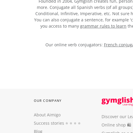
Founded in 2004, Gymglish creates fun, person
more. Conjugate all Spanish verbs (of all groups
Conditional, Infinitive, Imperative, etc. Not sure
You can also conjugate a sentence, for example 'c
you access to many
grammar rules to learn
the
Our online verb conjugators:
French conjuga
OUR COMPANY
About Aimigo
Discover our Le
Success stories
⭐️ ⭐️ ⭐️ ⭐️
Online shop 🛍
Blog