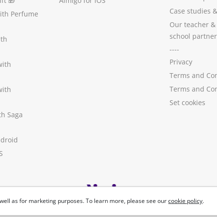
ft
🎁
Aimigo for iOS
Case studies
with Perfume
Our teacher &
school partner
ith
----
Privacy
with
Terms and Con
Terms and Con
with
Set cookies
ith Saga
ndroid
S
well as for marketing purposes. To learn more, please see our
cookie policy
.