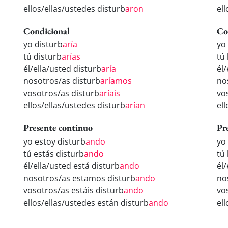
ellos/ellas/ustedes disturb
aron
el
Condicional
Co
yo disturb
aría
yo
tú disturb
arías
tú
él/ella/usted disturb
aría
él
nosotros/as disturb
aríamos
no
vosotros/as disturb
aríais
vo
ellos/ellas/ustedes disturb
arían
el
Presente continuo
Pr
yo estoy disturb
ando
yo
tú estás disturb
ando
tú
él/ella/usted está disturb
ando
él
nosotros/as estamos disturb
ando
no
vosotros/as estáis disturb
ando
vo
ellos/ellas/ustedes están disturb
ando
el