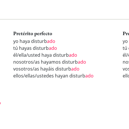
Pretérito perfecto
Pr
yo haya disturb
ado
yo
tú hayas disturb
ado
tú
él/ella/usted haya disturb
ado
él/
nosotros/as hayamos disturb
ado
no
vosotros/as hayáis disturb
ado
vo
ellos/ellas/ustedes hayan disturb
ado
el
o