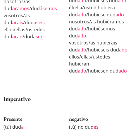
dud
ado
/hubieses dud
ado
nosotros/as
él/ella/usted hubiera
dud
áramos
/dud
ásemos
dud
ado
/hubiese dud
ado
vosotros/as
nosotros/as hubiéramos
dud
arais
/dud
aseis
dud
ado
/hubiésemos
ellos/ellas/ustedes
dud
ado
dud
aran
/dud
asen
vosotros/as hubierais
dud
ado
/hubieseis dud
ado
ellos/ellas/ustedes
hubieran
dud
ado
/hubiesen dud
ado
Imperativo
Presente
negativo
(tú) dud
a
(tú) no dud
es