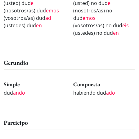
(usted) dud
e
(usted) no dud
e
(nosotros/as) dud
emos
(nosotros/as) no
(vosotros/as) dud
ad
dud
emos
(ustedes) dud
en
(vosotros/as) no dud
éis
(ustedes) no dud
en
Gerundio
Simple
Compuesto
dud
ando
habiendo dud
ado
Participo