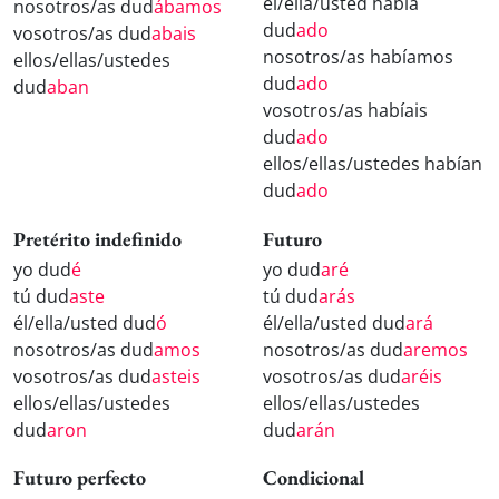
él/ella/usted había
nosotros/as dud
ábamos
dud
ado
vosotros/as dud
abais
nosotros/as habíamos
ellos/ellas/ustedes
dud
ado
dud
aban
vosotros/as habíais
dud
ado
ellos/ellas/ustedes habían
dud
ado
Pretérito indefinido
Futuro
yo dud
é
yo dud
aré
tú dud
aste
tú dud
arás
él/ella/usted dud
ó
él/ella/usted dud
ará
nosotros/as dud
amos
nosotros/as dud
aremos
vosotros/as dud
asteis
vosotros/as dud
aréis
ellos/ellas/ustedes
ellos/ellas/ustedes
dud
aron
dud
arán
Futuro perfecto
Condicional