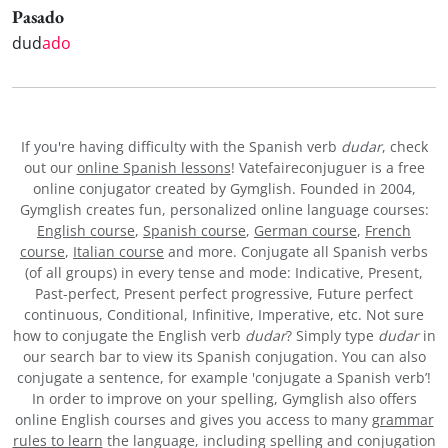
Pasado
dud
ado
If you're having difficulty with the Spanish verb
dudar
, check
out our
online Spanish lessons
! Vatefaireconjuguer is a free
online conjugator created by Gymglish. Founded in 2004,
Gymglish creates fun, personalized online language courses:
English course
,
Spanish course
,
German course
,
French
course
,
Italian course
and more. Conjugate all Spanish verbs
(of all groups) in every tense and mode: Indicative, Present,
Past-perfect, Present perfect progressive, Future perfect
continuous, Conditional, Infinitive, Imperative, etc. Not sure
how to conjugate the English verb
dudar
? Simply type
dudar
in
our search bar to view its Spanish conjugation. You can also
conjugate a sentence, for example 'conjugate a Spanish verb’!
In order to improve on your spelling, Gymglish also offers
online English courses and gives you access to many
grammar
rules to learn
the language, including spelling and conjugation