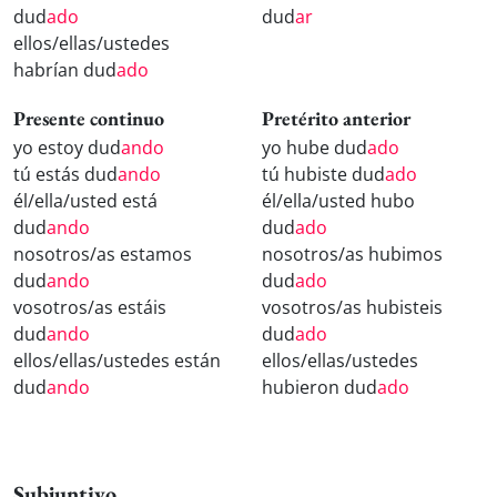
dud
ado
dud
ar
ellos/ellas/ustedes
habrían dud
ado
Presente continuo
Pretérito anterior
yo estoy dud
ando
yo hube dud
ado
tú estás dud
ando
tú hubiste dud
ado
él/ella/usted está
él/ella/usted hubo
dud
ando
dud
ado
nosotros/as estamos
nosotros/as hubimos
dud
ando
dud
ado
vosotros/as estáis
vosotros/as hubisteis
dud
ando
dud
ado
ellos/ellas/ustedes están
ellos/ellas/ustedes
dud
ando
hubieron dud
ado
Subjuntivo