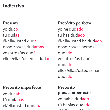
Indicativo
Presente
Pretérito perfecto
yo dud
o
yo he dud
ado
tú dud
as
tú has dud
ado
él/ella/usted dud
a
él/ella/usted ha dud
ado
nosotros/as dud
amos
nosotros/as hemos
vosotros/as dud
áis
dud
ado
ellos/ellas/ustedes dud
an
vosotros/as habéis
dud
ado
ellos/ellas/ustedes han
dud
ado
Pretérito imperfecto
Pretérito
pluscuamperfecto
yo dud
aba
yo había dud
ado
tú dud
abas
tú habías dud
ado
él/ella/usted dud
aba