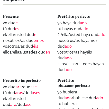
Presente
Pretérito perfecto
yo dud
e
yo haya dud
ado
tú dud
es
tú hayas dud
ado
él/ella/usted dud
e
él/ella/usted haya dud
ado
nosotros/as dud
emos
nosotros/as hayamos
vosotros/as dud
éis
dud
ado
ellos/ellas/ustedes dud
en
vosotros/as hayáis
dud
ado
ellos/ellas/ustedes hayan
dud
ado
Pretérito imperfecto
Pretérito
pluscuamperfecto
yo dud
ara
/dud
ase
yo hubiera
tú dud
aras
/dud
ases
dud
ado
/hubiese dud
ado
él/ella/usted
tú hubieras
dud
ara
/dud
ase