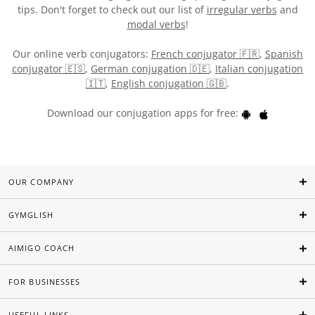
tips. Don't forget to check out our list of
irregular verbs
and
modal verbs
!
Our online verb conjugators:
French conjugator 🇫🇷
,
Spanish
conjugator 🇪🇸
,
German conjugation 🇩🇪
,
Italian conjugation
🇮🇹
,
English conjugation 🇬🇧
.
Download our conjugation apps for free:
OUR COMPANY
GYMGLISH
AIMIGO COACH
FOR BUSINESSES
USEFUL LINKS