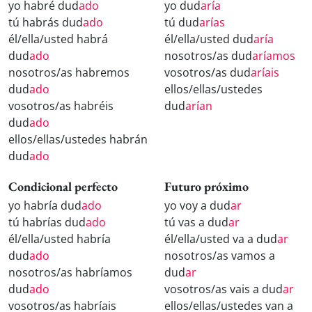
yo habré dud
ado
yo dud
aría
tú habrás dud
ado
tú dud
arías
él/ella/usted habrá
él/ella/usted dud
aría
dud
ado
nosotros/as dud
aríamos
nosotros/as habremos
vosotros/as dud
aríais
dud
ado
ellos/ellas/ustedes
vosotros/as habréis
dud
arían
dud
ado
ellos/ellas/ustedes habrán
dud
ado
Condicional perfecto
Futuro próximo
yo habría dud
ado
yo voy a dud
ar
tú habrías dud
ado
tú vas a dud
ar
él/ella/usted habría
él/ella/usted va a dud
ar
dud
ado
nosotros/as vamos a
nosotros/as habríamos
dud
ar
dud
ado
vosotros/as vais a dud
ar
vosotros/as habríais
ellos/ellas/ustedes van a