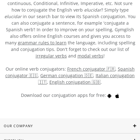
continuous, Conditional, Infinitive, Imperative, etc. Not sure
how to conjugate the English verb
elucidar
? Simply type
elucidar
in our search bar to view its Spanish conjugation. You
can also conjugate a sentence, for example 'conjugate a
Spanish verb’! In order to improve on your spelling, Gymglish
also offers online English courses and gives you access to
many
grammar rules to learn
the language, including spelling
and conjugation tips. Don't forget to check out our list of
irregular verbs
and
modal verbs
!
Our online verb conjugators:
French conjugator 🇫🇷
,
Spanish
conjugator 🇪🇸
,
German conjugation 🇩🇪
,
Italian conjugation
🇮🇹
,
English conjugation 🇬🇧
.
Download our conjugation apps for free:
OUR COMPANY