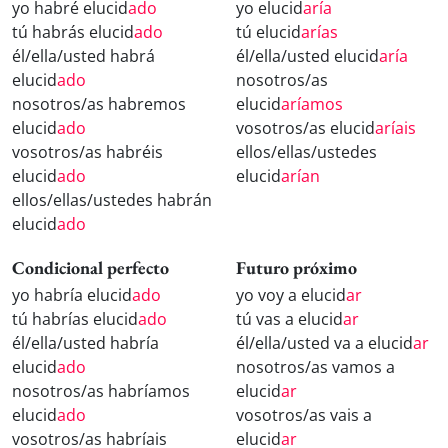
yo habré elucid
ado
yo elucid
aría
tú habrás elucid
ado
tú elucid
arías
él/ella/usted habrá
él/ella/usted elucid
aría
elucid
ado
nosotros/as
nosotros/as habremos
elucid
aríamos
elucid
ado
vosotros/as elucid
aríais
vosotros/as habréis
ellos/ellas/ustedes
elucid
ado
elucid
arían
ellos/ellas/ustedes habrán
elucid
ado
Condicional perfecto
Futuro próximo
yo habría elucid
ado
yo voy a elucid
ar
tú habrías elucid
ado
tú vas a elucid
ar
él/ella/usted habría
él/ella/usted va a elucid
ar
elucid
ado
nosotros/as vamos a
nosotros/as habríamos
elucid
ar
elucid
ado
vosotros/as vais a
vosotros/as habríais
elucid
ar