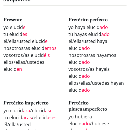
Presente
Pretérito perfecto
yo elucid
e
yo haya elucid
ado
tú elucid
es
tú hayas elucid
ado
él/ella/usted elucid
e
él/ella/usted haya
nosotros/as elucid
emos
elucid
ado
vosotros/as elucid
éis
nosotros/as hayamos
ellos/ellas/ustedes
elucid
ado
elucid
en
vosotros/as hayáis
elucid
ado
ellos/ellas/ustedes hayan
elucid
ado
Pretérito imperfecto
Pretérito
pluscuamperfecto
yo elucid
ara
/elucid
ase
yo hubiera
tú elucid
aras
/elucid
ases
elucid
ado
/hubiese
él/ella/usted