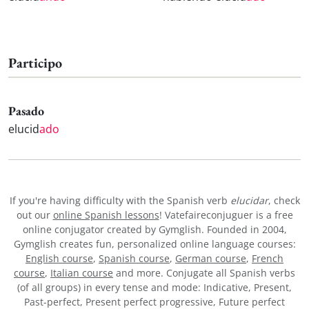
Participo
Pasado
elucid
ado
If you're having difficulty with the Spanish verb
elucidar
, check
out our
online Spanish lessons
! Vatefaireconjuguer is a free
online conjugator created by Gymglish. Founded in 2004,
Gymglish creates fun, personalized online language courses:
English course
,
Spanish course
,
German course
,
French
course
,
Italian course
and more. Conjugate all Spanish verbs
(of all groups) in every tense and mode: Indicative, Present,
Past-perfect, Present perfect progressive, Future perfect