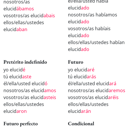
él/ella/usted había
nosotros/as
elucid
ado
elucid
ábamos
nosotros/as habíamos
vosotros/as elucid
abais
elucid
ado
ellos/ellas/ustedes
vosotros/as habíais
elucid
aban
elucid
ado
ellos/ellas/ustedes habían
elucid
ado
Pretérito indefinido
Futuro
yo elucid
é
yo elucid
aré
tú elucid
aste
tú elucid
arás
él/ella/usted elucid
ó
él/ella/usted elucid
ará
nosotros/as elucid
amos
nosotros/as elucid
aremos
vosotros/as elucid
asteis
vosotros/as elucid
aréis
ellos/ellas/ustedes
ellos/ellas/ustedes
elucid
aron
elucid
arán
Futuro perfecto
Condicional