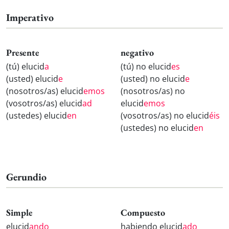
Imperativo
Presente
negativo
(tú) elucid
a
(tú) no elucid
es
(usted) elucid
e
(usted) no elucid
e
(nosotros/as) elucid
emos
(nosotros/as) no
(vosotros/as) elucid
ad
elucid
emos
(ustedes) elucid
en
(vosotros/as) no elucid
éis
(ustedes) no elucid
en
Gerundio
Simple
Compuesto
elucid
ando
habiendo elucid
ado