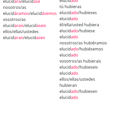
elucid
ado
elucid
ara
/elucid
ase
tú hubieras
nosotros/as
elucid
ado
/hubieses
elucid
áramos
/elucid
ásemos
elucid
ado
vosotros/as
él/ella/usted hubiera
elucid
arais
/elucid
aseis
elucid
ado
/hubiese
ellos/ellas/ustedes
elucid
ado
elucid
aran
/elucid
asen
nosotros/as hubiéramos
elucid
ado
/hubiésemos
elucid
ado
vosotros/as hubierais
elucid
ado
/hubieseis
elucid
ado
ellos/ellas/ustedes
hubieran
elucid
ado
/hubiesen
elucid
ado