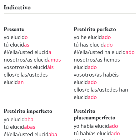
Indicativo
Presente
Pretérito perfecto
yo elucid
o
yo he elucid
ado
tú elucid
as
tú has elucid
ado
él/ella/usted elucid
a
él/ella/usted ha elucid
ado
nosotros/as elucid
amos
nosotros/as hemos
vosotros/as elucid
áis
elucid
ado
ellos/ellas/ustedes
vosotros/as habéis
elucid
an
elucid
ado
ellos/ellas/ustedes han
elucid
ado
Pretérito imperfecto
Pretérito
pluscuamperfecto
yo elucid
aba
yo había elucid
ado
tú elucid
abas
tú habías elucid
ado
él/ella/usted elucid
aba