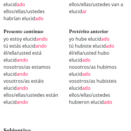
elucid
ado
ellos/ellas/ustedes van a
ellos/ellas/ustedes
elucid
ar
habrían elucid
ado
Presente continuo
Pretérito anterior
yo estoy elucid
ando
yo hube elucid
ado
tú estás elucid
ando
tú hubiste elucid
ado
él/ella/usted está
él/ella/usted hubo
elucid
ando
elucid
ado
nosotros/as estamos
nosotros/as hubimos
elucid
ando
elucid
ado
vosotros/as estáis
vosotros/as hubisteis
elucid
ando
elucid
ado
ellos/ellas/ustedes están
ellos/ellas/ustedes
elucid
ando
hubieron elucid
ado
Subjuntivo