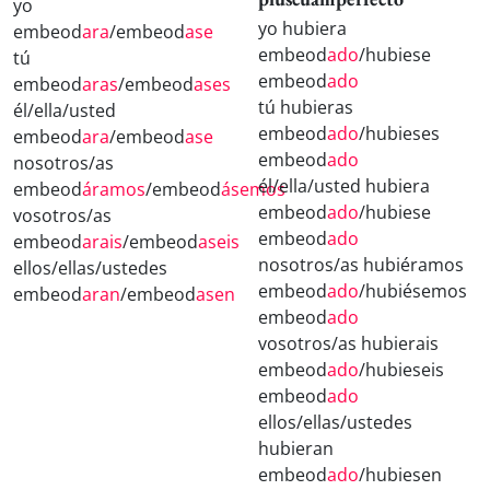
yo
yo hubiera
embeod
ara
/embeod
ase
embeod
ado
/hubiese
tú
embeod
ado
embeod
aras
/embeod
ases
tú hubieras
él/ella/usted
embeod
ado
/hubieses
embeod
ara
/embeod
ase
embeod
ado
nosotros/as
él/ella/usted hubiera
embeod
áramos
/embeod
ásemos
embeod
ado
/hubiese
vosotros/as
embeod
ado
embeod
arais
/embeod
aseis
nosotros/as hubiéramos
ellos/ellas/ustedes
embeod
ado
/hubiésemos
embeod
aran
/embeod
asen
embeod
ado
vosotros/as hubierais
embeod
ado
/hubieseis
embeod
ado
ellos/ellas/ustedes
hubieran
embeod
ado
/hubiesen