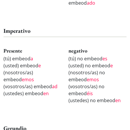
embeod
ado
Imperativo
Presente
negativo
(tú) embeod
a
(tú) no embeod
es
(usted) embeod
e
(usted) no embeod
e
(nosotros/as)
(nosotros/as) no
embeod
emos
embeod
emos
(vosotros/as) embeod
ad
(vosotros/as) no
(ustedes) embeod
en
embeod
éis
(ustedes) no embeod
en
Gerundio