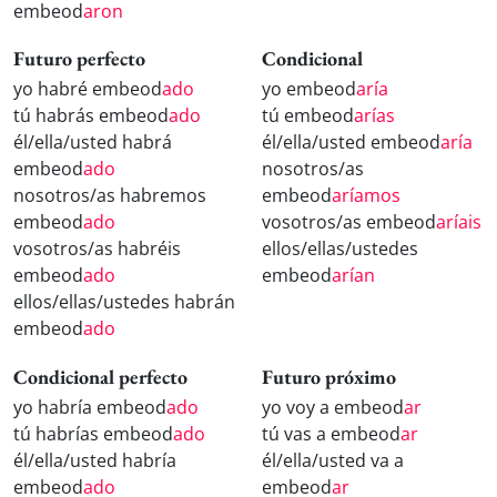
embeod
aron
Futuro perfecto
Condicional
yo habré embeod
ado
yo embeod
aría
tú habrás embeod
ado
tú embeod
arías
él/ella/usted habrá
él/ella/usted embeod
aría
embeod
ado
nosotros/as
nosotros/as habremos
embeod
aríamos
embeod
ado
vosotros/as embeod
aríais
vosotros/as habréis
ellos/ellas/ustedes
embeod
ado
embeod
arían
ellos/ellas/ustedes habrán
embeod
ado
Condicional perfecto
Futuro próximo
yo habría embeod
ado
yo voy a embeod
ar
tú habrías embeod
ado
tú vas a embeod
ar
él/ella/usted habría
él/ella/usted va a
embeod
ado
embeod
ar