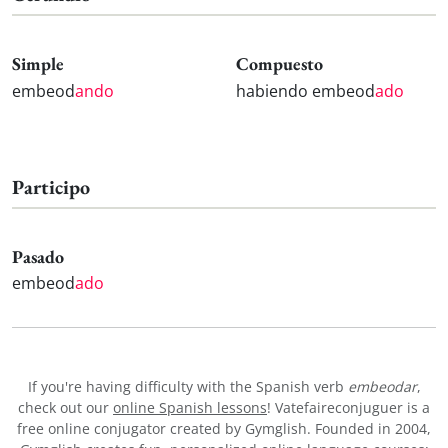
Simple
Compuesto
embeod
ando
habiendo embeod
ado
Participo
Pasado
embeod
ado
If you're having difficulty with the Spanish verb
embeodar
,
check out our
online Spanish lessons
! Vatefaireconjuguer is a
free online conjugator created by Gymglish. Founded in 2004,