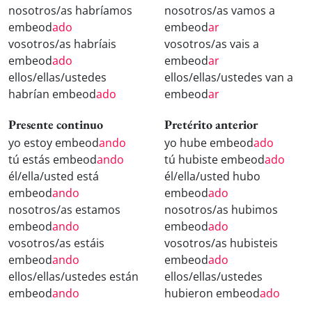
nosotros/as habríamos
nosotros/as vamos a
embeod
ado
embeod
ar
vosotros/as habríais
vosotros/as vais a
embeod
ado
embeod
ar
ellos/ellas/ustedes
ellos/ellas/ustedes van a
habrían embeod
ado
embeod
ar
Presente continuo
Pretérito anterior
yo estoy embeod
ando
yo hube embeod
ado
tú estás embeod
ando
tú hubiste embeod
ado
él/ella/usted está
él/ella/usted hubo
embeod
ando
embeod
ado
nosotros/as estamos
nosotros/as hubimos
embeod
ando
embeod
ado
vosotros/as estáis
vosotros/as hubisteis
embeod
ando
embeod
ado
ellos/ellas/ustedes están
ellos/ellas/ustedes
embeod
ando
hubieron embeod
ado