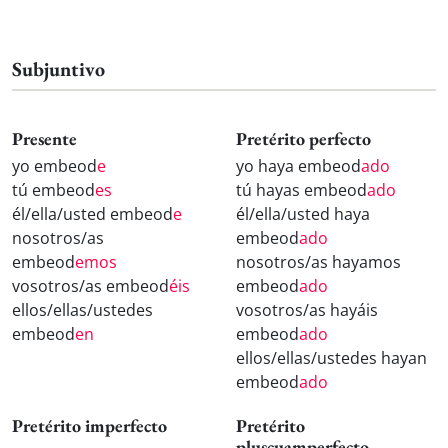
Subjuntivo
Presente
Pretérito perfecto
yo embeod
e
yo haya embeod
ado
tú embeod
es
tú hayas embeod
ado
él/ella/usted embeod
e
él/ella/usted haya
nosotros/as
embeod
ado
embeod
emos
nosotros/as hayamos
vosotros/as embeod
éis
embeod
ado
ellos/ellas/ustedes
vosotros/as hayáis
embeod
en
embeod
ado
ellos/ellas/ustedes hayan
embeod
ado
Pretérito imperfecto
Pretérito
pluscuamperfecto