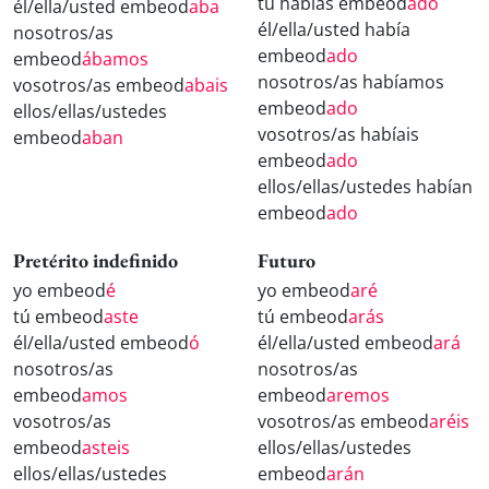
tú habías embeod
ado
él/ella/usted embeod
aba
él/ella/usted había
nosotros/as
embeod
ado
embeod
ábamos
nosotros/as habíamos
vosotros/as embeod
abais
embeod
ado
ellos/ellas/ustedes
vosotros/as habíais
embeod
aban
embeod
ado
ellos/ellas/ustedes habían
embeod
ado
Pretérito indefinido
Futuro
yo embeod
é
yo embeod
aré
tú embeod
aste
tú embeod
arás
él/ella/usted embeod
ó
él/ella/usted embeod
ará
nosotros/as
nosotros/as
embeod
amos
embeod
aremos
vosotros/as
vosotros/as embeod
aréis
embeod
asteis
ellos/ellas/ustedes
ellos/ellas/ustedes
embeod
arán