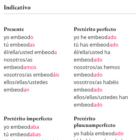
Indicativo
Presente
Pretérito perfecto
yo embeod
o
yo he embeod
ado
tú embeod
as
tú has embeod
ado
él/ella/usted embeod
a
él/ella/usted ha
nosotros/as
embeod
ado
embeod
amos
nosotros/as hemos
vosotros/as embeod
áis
embeod
ado
ellos/ellas/ustedes
vosotros/as habéis
embeod
an
embeod
ado
ellos/ellas/ustedes han
embeod
ado
Pretérito imperfecto
Pretérito
pluscuamperfecto
yo embeod
aba
yo había embeod
ado
tú embeod
abas