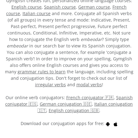
Gymglish creates fun, personalized online language courses:
English course
,
Spanish course
,
German course
,
French
course
,
Italian course
and more. Conjugate all Spanish verbs
(of all groups) in every tense and mode: Indicative, Present,
Past-perfect, Present perfect progressive, Future perfect
continuous, Conditional, Infinitive, Imperative, etc. Not sure
how to conjugate the English verb
embeodar
? Simply type
embeodar
in our search bar to view its Spanish conjugation.
You can also conjugate a sentence, for example 'conjugate a
Spanish verb’! In order to improve on your spelling, Gymglish
also offers online English courses and gives you access to
many
grammar rules to learn
the language, including spelling
and conjugation tips. Don't forget to check out our list of
irregular verbs
and
modal verbs
!
Our online verb conjugators:
French conjugator 🇫🇷
,
Spanish
conjugator 🇪🇸
,
German conjugation 🇩🇪
,
Italian conjugation
🇮🇹
,
English conjugation 🇬🇧
.
Download our conjugation apps for free: