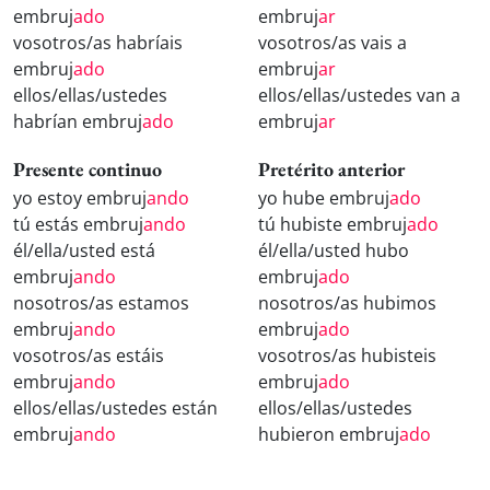
embruj
ado
embruj
ar
vosotros/as habríais
vosotros/as vais a
embruj
ado
embruj
ar
ellos/ellas/ustedes
ellos/ellas/ustedes van a
habrían embruj
ado
embruj
ar
Presente continuo
Pretérito anterior
yo estoy embruj
ando
yo hube embruj
ado
tú estás embruj
ando
tú hubiste embruj
ado
él/ella/usted está
él/ella/usted hubo
embruj
ando
embruj
ado
nosotros/as estamos
nosotros/as hubimos
embruj
ando
embruj
ado
vosotros/as estáis
vosotros/as hubisteis
embruj
ando
embruj
ado
ellos/ellas/ustedes están
ellos/ellas/ustedes
embruj
ando
hubieron embruj
ado