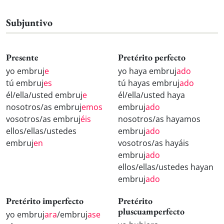
Subjuntivo
Presente
Pretérito perfecto
yo embruj
e
yo haya embruj
ado
tú embruj
es
tú hayas embruj
ado
él/ella/usted embruj
e
él/ella/usted haya
nosotros/as embruj
emos
embruj
ado
vosotros/as embruj
éis
nosotros/as hayamos
ellos/ellas/ustedes
embruj
ado
embruj
en
vosotros/as hayáis
embruj
ado
ellos/ellas/ustedes hayan
embruj
ado
Pretérito imperfecto
Pretérito
pluscuamperfecto
yo embruj
ara
/embruj
ase