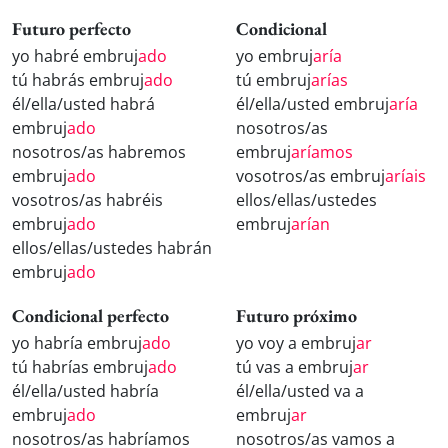
Futuro perfecto
Condicional
yo habré embruj
ado
yo embruj
aría
tú habrás embruj
ado
tú embruj
arías
él/ella/usted habrá
él/ella/usted embruj
aría
embruj
ado
nosotros/as
nosotros/as habremos
embruj
aríamos
embruj
ado
vosotros/as embruj
aríais
vosotros/as habréis
ellos/ellas/ustedes
embruj
ado
embruj
arían
ellos/ellas/ustedes habrán
embruj
ado
Condicional perfecto
Futuro próximo
yo habría embruj
ado
yo voy a embruj
ar
tú habrías embruj
ado
tú vas a embruj
ar
él/ella/usted habría
él/ella/usted va a
embruj
ado
embruj
ar
nosotros/as habríamos
nosotros/as vamos a