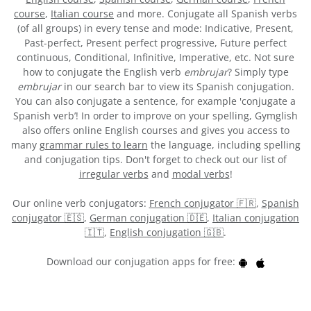
course
,
Italian course
and more. Conjugate all Spanish verbs
(of all groups) in every tense and mode: Indicative, Present,
Past-perfect, Present perfect progressive, Future perfect
continuous, Conditional, Infinitive, Imperative, etc. Not sure
how to conjugate the English verb
embrujar
? Simply type
embrujar
in our search bar to view its Spanish conjugation.
You can also conjugate a sentence, for example 'conjugate a
Spanish verb’! In order to improve on your spelling, Gymglish
also offers online English courses and gives you access to
many
grammar rules to learn
the language, including spelling
and conjugation tips. Don't forget to check out our list of
irregular verbs
and
modal verbs
!
Our online verb conjugators:
French conjugator 🇫🇷
,
Spanish
conjugator 🇪🇸
,
German conjugation 🇩🇪
,
Italian conjugation
🇮🇹
,
English conjugation 🇬🇧
.
Download our conjugation apps for free: