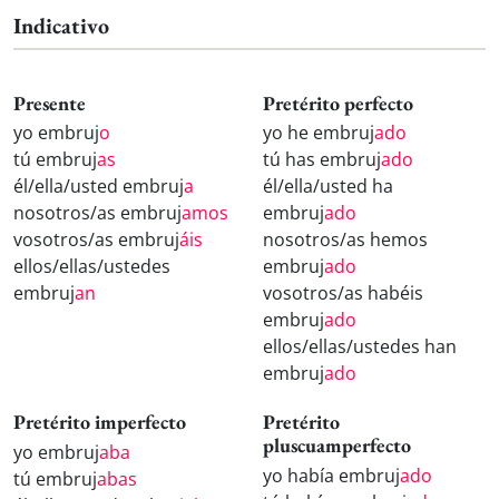
Indicativo
Presente
Pretérito perfecto
yo embruj
o
yo he embruj
ado
tú embruj
as
tú has embruj
ado
él/ella/usted embruj
a
él/ella/usted ha
nosotros/as embruj
amos
embruj
ado
vosotros/as embruj
áis
nosotros/as hemos
ellos/ellas/ustedes
embruj
ado
embruj
an
vosotros/as habéis
embruj
ado
ellos/ellas/ustedes han
embruj
ado
Pretérito imperfecto
Pretérito
pluscuamperfecto
yo embruj
aba
yo había embruj
ado
tú embruj
abas