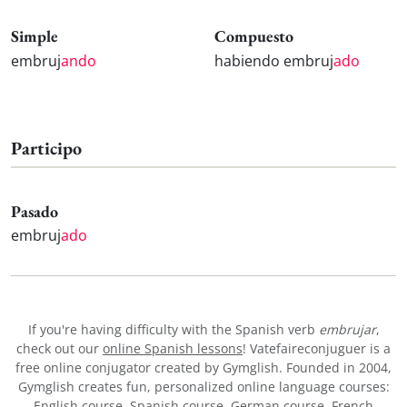
Simple
Compuesto
embruj
ando
habiendo embruj
ado
Participo
Pasado
embruj
ado
If you're having difficulty with the Spanish verb
embrujar
,
check out our
online Spanish lessons
! Vatefaireconjuguer is a
free online conjugator created by Gymglish. Founded in 2004,
Gymglish creates fun, personalized online language courses:
English course
,
Spanish course
,
German course
,
French