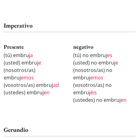
Imperativo
Presente
negativo
(tú) embruj
a
(tú) no embruj
es
(usted) embruj
e
(usted) no embruj
e
(nosotros/as)
(nosotros/as) no
embruj
emos
embruj
emos
(vosotros/as) embruj
ad
(vosotros/as) no
(ustedes) embruj
en
embruj
éis
(ustedes) no embruj
en
Gerundio