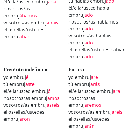
tú habías embruj
ado
él/ella/usted embruj
aba
él/ella/usted había
nosotros/as
embruj
ado
embruj
ábamos
nosotros/as habíamos
vosotros/as embruj
abais
embruj
ado
ellos/ellas/ustedes
vosotros/as habíais
embruj
aban
embruj
ado
ellos/ellas/ustedes habían
embruj
ado
Pretérito indefinido
Futuro
yo embruj
é
yo embruj
aré
tú embruj
aste
tú embruj
arás
él/ella/usted embruj
ó
él/ella/usted embruj
ará
nosotros/as embruj
amos
nosotros/as
vosotros/as embruj
asteis
embruj
aremos
ellos/ellas/ustedes
vosotros/as embruj
aréis
embruj
aron
ellos/ellas/ustedes
embruj
arán