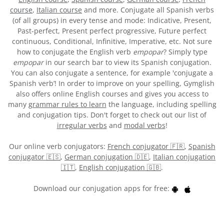
course
,
Italian course
and more. Conjugate all Spanish verbs
(of all groups) in every tense and mode: Indicative, Present,
Past-perfect, Present perfect progressive, Future perfect
continuous, Conditional, Infinitive, Imperative, etc. Not sure
how to conjugate the English verb
empopar
? Simply type
empopar
in our search bar to view its Spanish conjugation.
You can also conjugate a sentence, for example 'conjugate a
Spanish verb’! In order to improve on your spelling, Gymglish
also offers online English courses and gives you access to
many
grammar rules to learn
the language, including spelling
and conjugation tips. Don't forget to check out our list of
irregular verbs
and
modal verbs
!
Our online verb conjugators:
French conjugator 🇫🇷
,
Spanish
conjugator 🇪🇸
,
German conjugation 🇩🇪
,
Italian conjugation
🇮🇹
,
English conjugation 🇬🇧
.
Download our conjugation apps for free: