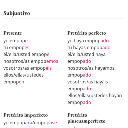
Subjuntivo
Presente
Pretérito perfecto
yo empop
e
yo haya empop
ado
tú empop
es
tú hayas empop
ado
él/ella/usted empop
e
él/ella/usted haya
nosotros/as empop
emos
empop
ado
vosotros/as empop
éis
nosotros/as hayamos
ellos/ellas/ustedes
empop
ado
empop
en
vosotros/as hayáis
empop
ado
ellos/ellas/ustedes hayan
empop
ado
Pretérito imperfecto
Pretérito
pluscuamperfecto
yo empop
ara
/empop
ase