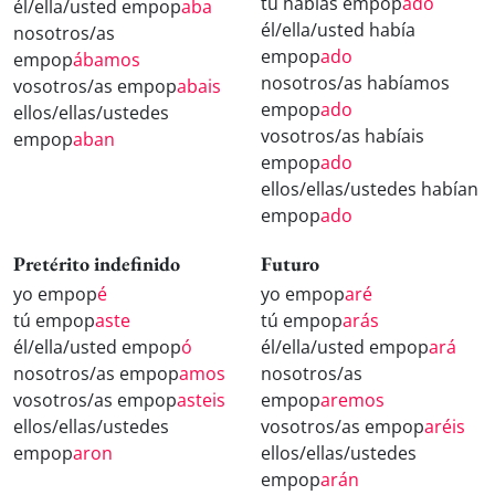
tú habías empop
ado
él/ella/usted empop
aba
él/ella/usted había
nosotros/as
empop
ado
empop
ábamos
nosotros/as habíamos
vosotros/as empop
abais
empop
ado
ellos/ellas/ustedes
vosotros/as habíais
empop
aban
empop
ado
ellos/ellas/ustedes habían
empop
ado
Pretérito indefinido
Futuro
yo empop
é
yo empop
aré
tú empop
aste
tú empop
arás
él/ella/usted empop
ó
él/ella/usted empop
ará
nosotros/as empop
amos
nosotros/as
vosotros/as empop
asteis
empop
aremos
ellos/ellas/ustedes
vosotros/as empop
aréis
empop
aron
ellos/ellas/ustedes
empop
arán