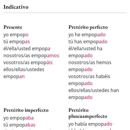
Indicativo
Presente
Pretérito perfecto
yo empop
o
yo he empop
ado
tú empop
as
tú has empop
ado
él/ella/usted empop
a
él/ella/usted ha
nosotros/as empop
amos
empop
ado
vosotros/as empop
áis
nosotros/as hemos
ellos/ellas/ustedes
empop
ado
empop
an
vosotros/as habéis
empop
ado
ellos/ellas/ustedes han
empop
ado
Pretérito imperfecto
Pretérito
pluscuamperfecto
yo empop
aba
yo había empop
ado
tú empop
abas