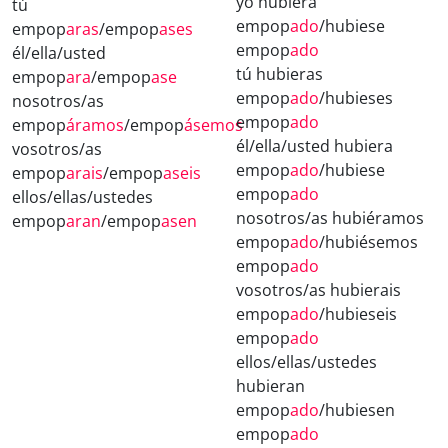
yo hubiera
tú
empop
ado
/hubiese
empop
aras
/empop
ases
empop
ado
él/ella/usted
tú hubieras
empop
ara
/empop
ase
empop
ado
/hubieses
nosotros/as
empop
ado
empop
áramos
/empop
ásemos
él/ella/usted hubiera
vosotros/as
empop
ado
/hubiese
empop
arais
/empop
aseis
empop
ado
ellos/ellas/ustedes
nosotros/as hubiéramos
empop
aran
/empop
asen
empop
ado
/hubiésemos
empop
ado
vosotros/as hubierais
empop
ado
/hubieseis
empop
ado
ellos/ellas/ustedes
hubieran
empop
ado
/hubiesen
empop
ado