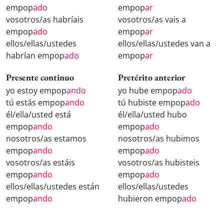
empop
ado
empop
ar
vosotros/as habríais
vosotros/as vais a
empop
ado
empop
ar
ellos/ellas/ustedes
ellos/ellas/ustedes van a
habrían empop
ado
empop
ar
Presente continuo
Pretérito anterior
yo estoy empop
ando
yo hube empop
ado
tú estás empop
ando
tú hubiste empop
ado
él/ella/usted está
él/ella/usted hubo
empop
ando
empop
ado
nosotros/as estamos
nosotros/as hubimos
empop
ando
empop
ado
vosotros/as estáis
vosotros/as hubisteis
empop
ando
empop
ado
ellos/ellas/ustedes están
ellos/ellas/ustedes
empop
ando
hubieron empop
ado