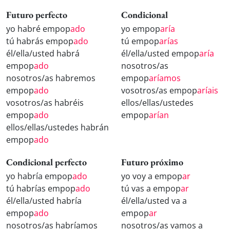
Futuro perfecto
Condicional
yo habré empop
ado
yo empop
aría
tú habrás empop
ado
tú empop
arías
él/ella/usted habrá
él/ella/usted empop
aría
empop
ado
nosotros/as
nosotros/as habremos
empop
aríamos
empop
ado
vosotros/as empop
aríais
vosotros/as habréis
ellos/ellas/ustedes
empop
ado
empop
arían
ellos/ellas/ustedes habrán
empop
ado
Condicional perfecto
Futuro próximo
yo habría empop
ado
yo voy a empop
ar
tú habrías empop
ado
tú vas a empop
ar
él/ella/usted habría
él/ella/usted va a
empop
ado
empop
ar
nosotros/as habríamos
nosotros/as vamos a