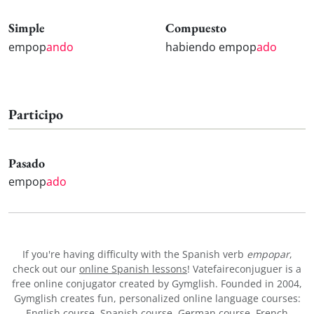
Simple
Compuesto
empop
ando
habiendo empop
ado
Participo
Pasado
empop
ado
If you're having difficulty with the Spanish verb
empopar
,
check out our
online Spanish lessons
! Vatefaireconjuguer is a
free online conjugator created by Gymglish. Founded in 2004,
Gymglish creates fun, personalized online language courses:
English course
,
Spanish course
,
German course
,
French