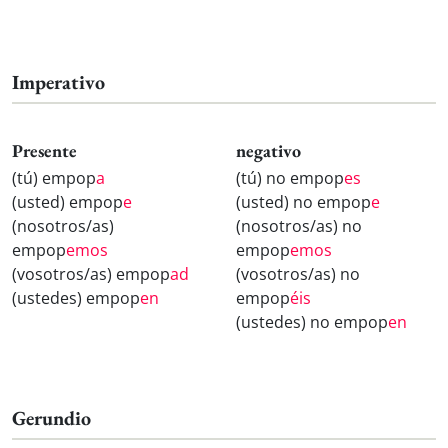
Imperativo
Presente
negativo
(tú) empop
a
(tú) no empop
es
(usted) empop
e
(usted) no empop
e
(nosotros/as)
(nosotros/as) no
empop
emos
empop
emos
(vosotros/as) empop
ad
(vosotros/as) no
(ustedes) empop
en
empop
éis
(ustedes) no empop
en
Gerundio