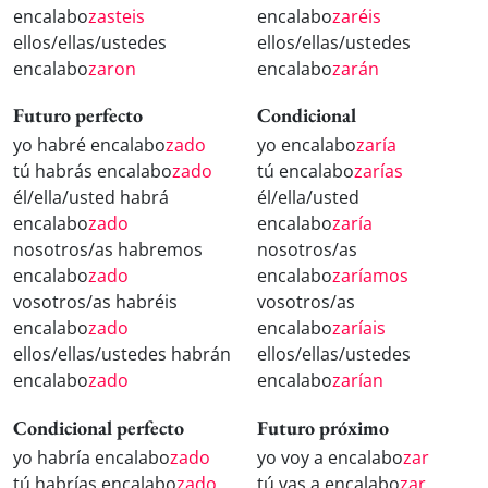
encalabo
zasteis
encalabo
zaréis
ellos/ellas/ustedes
ellos/ellas/ustedes
encalabo
zaron
encalabo
zarán
Futuro perfecto
Condicional
yo habré encalabo
zado
yo encalabo
zaría
tú habrás encalabo
zado
tú encalabo
zarías
él/ella/usted habrá
él/ella/usted
encalabo
zado
encalabo
zaría
nosotros/as habremos
nosotros/as
encalabo
zado
encalabo
zaríamos
vosotros/as habréis
vosotros/as
encalabo
zado
encalabo
zaríais
ellos/ellas/ustedes habrán
ellos/ellas/ustedes
encalabo
zado
encalabo
zarían
Condicional perfecto
Futuro próximo
yo habría encalabo
zado
yo voy a encalabo
zar
tú habrías encalabo
zado
tú vas a encalabo
zar