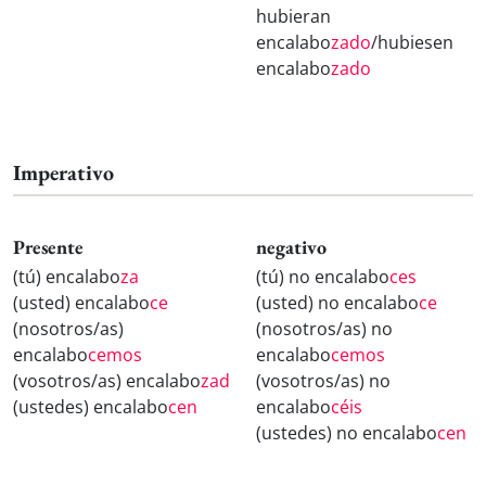
hubieran
encalabo
zado
/hubiesen
encalabo
zado
Imperativo
Presente
negativo
(tú) encalabo
za
(tú) no encalabo
ces
(usted) encalabo
ce
(usted) no encalabo
ce
(nosotros/as)
(nosotros/as) no
encalabo
cemos
encalabo
cemos
(vosotros/as) encalabo
zad
(vosotros/as) no
(ustedes) encalabo
cen
encalabo
céis
(ustedes) no encalabo
cen