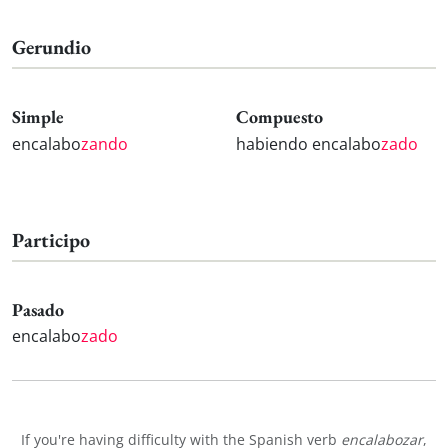
Gerundio
Simple
Compuesto
encalabo
zando
habiendo encalabo
zado
Participo
Pasado
encalabo
zado
If you're having difficulty with the Spanish verb
encalabozar
,