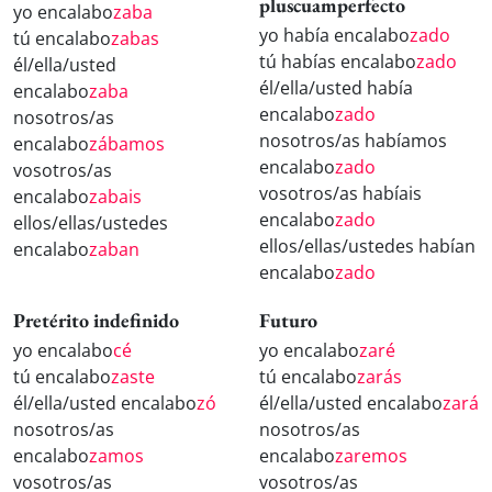
pluscuamperfecto
yo encalabo
zaba
yo había encalabo
zado
tú encalabo
zabas
tú habías encalabo
zado
él/ella/usted
él/ella/usted había
encalabo
zaba
encalabo
zado
nosotros/as
nosotros/as habíamos
encalabo
zábamos
encalabo
zado
vosotros/as
vosotros/as habíais
encalabo
zabais
encalabo
zado
ellos/ellas/ustedes
ellos/ellas/ustedes habían
encalabo
zaban
encalabo
zado
Pretérito indefinido
Futuro
yo encalabo
cé
yo encalabo
zaré
tú encalabo
zaste
tú encalabo
zarás
él/ella/usted encalabo
zó
él/ella/usted encalabo
zará
nosotros/as
nosotros/as
encalabo
zamos
encalabo
zaremos
vosotros/as
vosotros/as