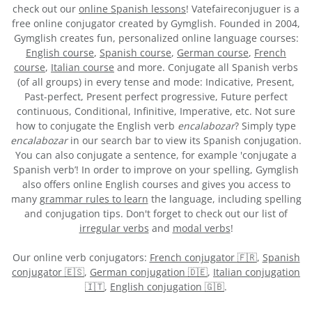
check out our
online Spanish lessons
! Vatefaireconjuguer is a
free online conjugator created by Gymglish. Founded in 2004,
Gymglish creates fun, personalized online language courses:
English course
,
Spanish course
,
German course
,
French
course
,
Italian course
and more. Conjugate all Spanish verbs
(of all groups) in every tense and mode: Indicative, Present,
Past-perfect, Present perfect progressive, Future perfect
continuous, Conditional, Infinitive, Imperative, etc. Not sure
how to conjugate the English verb
encalabozar
? Simply type
encalabozar
in our search bar to view its Spanish conjugation.
You can also conjugate a sentence, for example 'conjugate a
Spanish verb’! In order to improve on your spelling, Gymglish
also offers online English courses and gives you access to
many
grammar rules to learn
the language, including spelling
and conjugation tips. Don't forget to check out our list of
irregular verbs
and
modal verbs
!
Our online verb conjugators:
French conjugator 🇫🇷
,
Spanish
conjugator 🇪🇸
,
German conjugation 🇩🇪
,
Italian conjugation
🇮🇹
,
English conjugation 🇬🇧
.