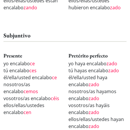
ellos/ellas/ustedes están
ellos/ellas/ustedes
encalabo
zando
hubieron encalabo
zado
Subjuntivo
Presente
Pretérito perfecto
yo encalabo
ce
yo haya encalabo
zado
tú encalabo
ces
tú hayas encalabo
zado
él/ella/usted encalabo
ce
él/ella/usted haya
nosotros/as
encalabo
zado
encalabo
cemos
nosotros/as hayamos
vosotros/as encalabo
céis
encalabo
zado
ellos/ellas/ustedes
vosotros/as hayáis
encalabo
cen
encalabo
zado
ellos/ellas/ustedes hayan
encalabo
zado