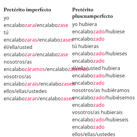
Pretérito imperfecto
Pretérito
pluscuamperfecto
yo
yo hubiera
encalabo
zara
/encalabo
zase
encalabo
zado
/hubiese
tú
encalabo
zado
encalabo
zaras
/encalabo
zases
tú hubieras
él/ella/usted
encalabo
zado
/hubieses
encalabo
zara
/encalabo
zase
encalabo
zado
nosotros/as
él/ella/usted hubiera
encalabo
záramos
/encalabo
zásemos
encalabo
zado
/hubiese
vosotros/as
encalabo
zado
encalabo
zarais
/encalabo
zaseis
nosotros/as hubiéramos
ellos/ellas/ustedes
encalabo
zado
/hubiésemos
encalabo
zaran
/encalabo
zasen
encalabo
zado
vosotros/as hubierais
encalabo
zado
/hubieseis
encalabo
zado
ellos/ellas/ustedes