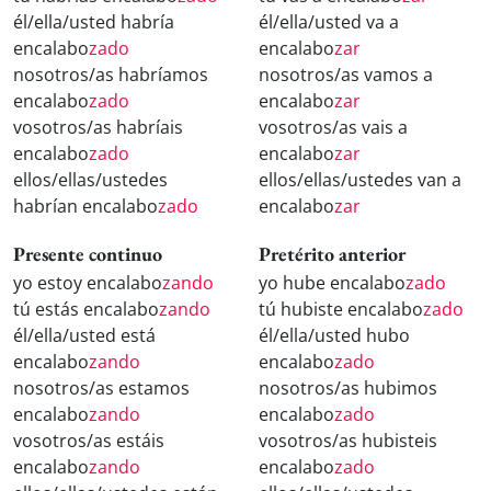
él/ella/usted habría
él/ella/usted va a
encalabo
zado
encalabo
zar
nosotros/as habríamos
nosotros/as vamos a
encalabo
zado
encalabo
zar
vosotros/as habríais
vosotros/as vais a
encalabo
zado
encalabo
zar
ellos/ellas/ustedes
ellos/ellas/ustedes van a
habrían encalabo
zado
encalabo
zar
Presente continuo
Pretérito anterior
yo estoy encalabo
zando
yo hube encalabo
zado
tú estás encalabo
zando
tú hubiste encalabo
zado
él/ella/usted está
él/ella/usted hubo
encalabo
zando
encalabo
zado
nosotros/as estamos
nosotros/as hubimos
encalabo
zando
encalabo
zado
vosotros/as estáis
vosotros/as hubisteis
encalabo
zando
encalabo
zado