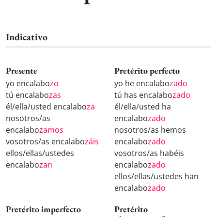
Indicativo
Presente
Pretérito perfecto
yo encalabo
zo
yo he encalabo
zado
tú encalabo
zas
tú has encalabo
zado
él/ella/usted encalabo
za
él/ella/usted ha
nosotros/as
encalabo
zado
encalabo
zamos
nosotros/as hemos
vosotros/as encalabo
záis
encalabo
zado
ellos/ellas/ustedes
vosotros/as habéis
encalabo
zan
encalabo
zado
ellos/ellas/ustedes han
encalabo
zado
Pretérito imperfecto
Pretérito