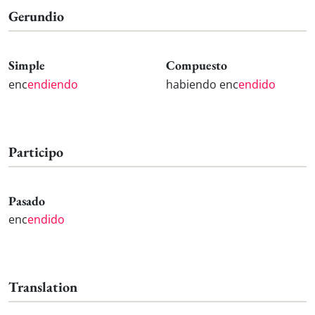
Gerundio
Simple
Compuesto
enc
endiendo
habiendo enc
endido
Participo
Pasado
enc
endido
Translation