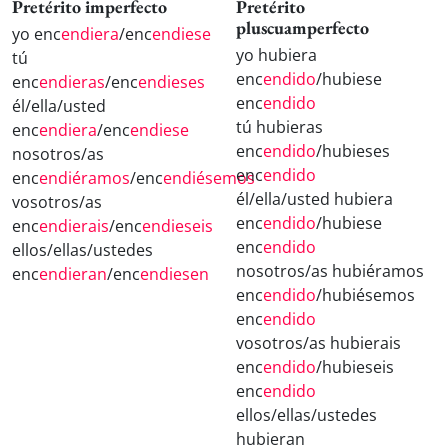
Pretérito imperfecto
Pretérito
pluscuamperfecto
yo enc
endiera
/enc
endiese
yo hubiera
tú
enc
endido
/hubiese
enc
endieras
/enc
endieses
enc
endido
él/ella/usted
tú hubieras
enc
endiera
/enc
endiese
enc
endido
/hubieses
nosotros/as
enc
endido
enc
endiéramos
/enc
endiésemos
él/ella/usted hubiera
vosotros/as
enc
endido
/hubiese
enc
endierais
/enc
endieseis
enc
endido
ellos/ellas/ustedes
nosotros/as hubiéramos
enc
endieran
/enc
endiesen
enc
endido
/hubiésemos
enc
endido
vosotros/as hubierais
enc
endido
/hubieseis
enc
endido
ellos/ellas/ustedes
hubieran