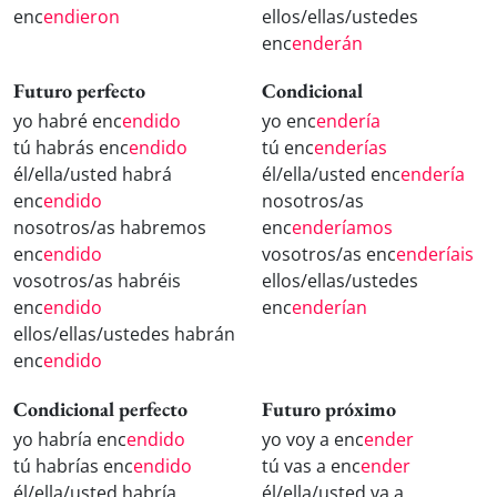
enc
endieron
ellos/ellas/ustedes
enc
enderán
Futuro perfecto
Condicional
yo habré enc
endido
yo enc
endería
tú habrás enc
endido
tú enc
enderías
él/ella/usted habrá
él/ella/usted enc
endería
enc
endido
nosotros/as
nosotros/as habremos
enc
enderíamos
enc
endido
vosotros/as enc
enderíais
vosotros/as habréis
ellos/ellas/ustedes
enc
endido
enc
enderían
ellos/ellas/ustedes habrán
enc
endido
Condicional perfecto
Futuro próximo
yo habría enc
endido
yo voy a enc
ender
tú habrías enc
endido
tú vas a enc
ender
él/ella/usted habría
él/ella/usted va a