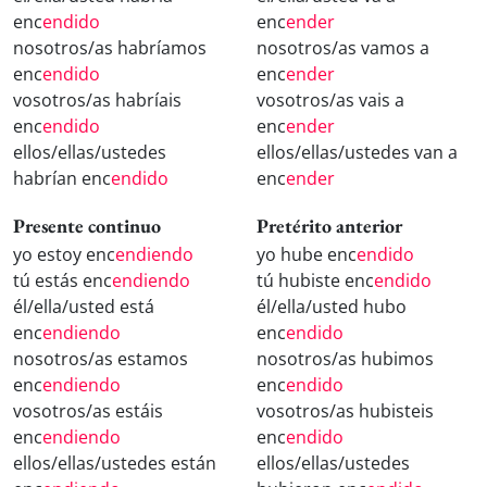
enc
endido
enc
ender
nosotros/as habríamos
nosotros/as vamos a
enc
endido
enc
ender
vosotros/as habríais
vosotros/as vais a
enc
endido
enc
ender
ellos/ellas/ustedes
ellos/ellas/ustedes van a
habrían enc
endido
enc
ender
Presente continuo
Pretérito anterior
yo estoy enc
endiendo
yo hube enc
endido
tú estás enc
endiendo
tú hubiste enc
endido
él/ella/usted está
él/ella/usted hubo
enc
endiendo
enc
endido
nosotros/as estamos
nosotros/as hubimos
enc
endiendo
enc
endido
vosotros/as estáis
vosotros/as hubisteis
enc
endiendo
enc
endido
ellos/ellas/ustedes están
ellos/ellas/ustedes