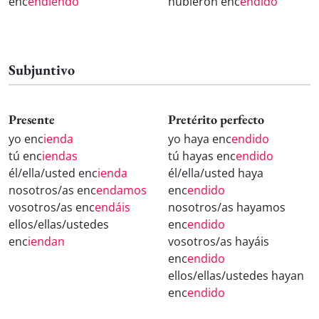
enc
endiendo
hubieron enc
endido
Subjuntivo
Presente
Pretérito perfecto
yo enc
ienda
yo haya enc
endido
tú enc
iendas
tú hayas enc
endido
él/ella/usted enc
ienda
él/ella/usted haya
nosotros/as enc
endamos
enc
endido
vosotros/as enc
endáis
nosotros/as hayamos
ellos/ellas/ustedes
enc
endido
enc
iendan
vosotros/as hayáis
enc
endido
ellos/ellas/ustedes hayan
enc
endido