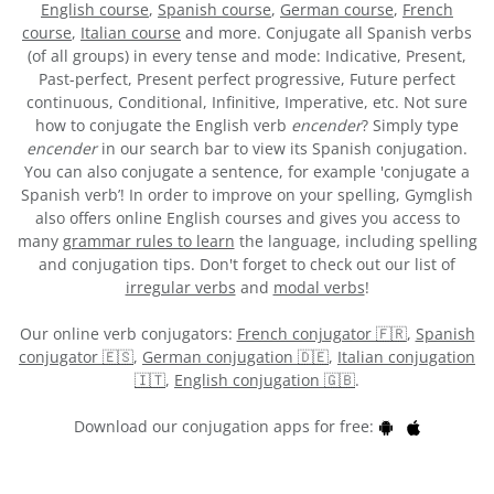
English course
,
Spanish course
,
German course
,
French
course
,
Italian course
and more. Conjugate all Spanish verbs
(of all groups) in every tense and mode: Indicative, Present,
Past-perfect, Present perfect progressive, Future perfect
continuous, Conditional, Infinitive, Imperative, etc. Not sure
how to conjugate the English verb
encender
? Simply type
encender
in our search bar to view its Spanish conjugation.
You can also conjugate a sentence, for example 'conjugate a
Spanish verb’! In order to improve on your spelling, Gymglish
also offers online English courses and gives you access to
many
grammar rules to learn
the language, including spelling
and conjugation tips. Don't forget to check out our list of
irregular verbs
and
modal verbs
!
Our online verb conjugators:
French conjugator 🇫🇷
,
Spanish
conjugator 🇪🇸
,
German conjugation 🇩🇪
,
Italian conjugation
🇮🇹
,
English conjugation 🇬🇧
.
Download our conjugation apps for free: