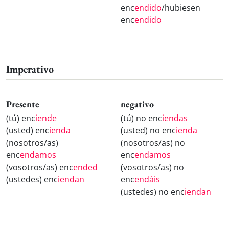
enc
endido
/hubiesen
enc
endido
Imperativo
Presente
negativo
(tú) enc
iende
(tú) no enc
iendas
(usted) enc
ienda
(usted) no enc
ienda
(nosotros/as)
(nosotros/as) no
enc
endamos
enc
endamos
(vosotros/as) enc
ended
(vosotros/as) no
(ustedes) enc
iendan
enc
endáis
(ustedes) no enc
iendan