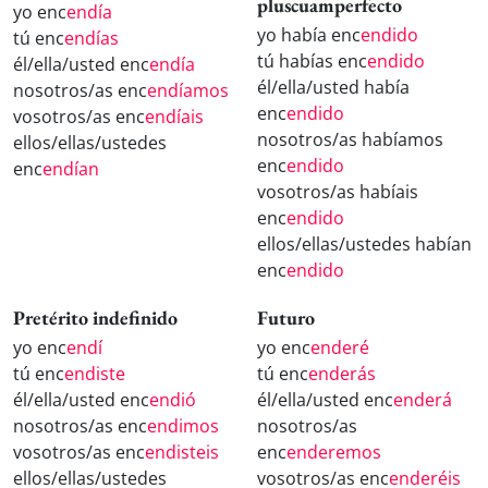
pluscuamperfecto
yo enc
endía
yo había enc
endido
tú enc
endías
tú habías enc
endido
él/ella/usted enc
endía
él/ella/usted había
nosotros/as enc
endíamos
enc
endido
vosotros/as enc
endíais
nosotros/as habíamos
ellos/ellas/ustedes
enc
endido
enc
endían
vosotros/as habíais
enc
endido
ellos/ellas/ustedes habían
enc
endido
Pretérito indefinido
Futuro
yo enc
endí
yo enc
enderé
tú enc
endiste
tú enc
enderás
él/ella/usted enc
endió
él/ella/usted enc
enderá
nosotros/as enc
endimos
nosotros/as
vosotros/as enc
endisteis
enc
enderemos
ellos/ellas/ustedes
vosotros/as enc
enderéis