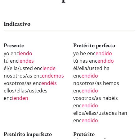
Indicativo
Presente
Pretérito perfecto
yo enc
iendo
yo he enc
endido
tú enc
iendes
tú has enc
endido
él/ella/usted enc
iende
él/ella/usted ha
nosotros/as enc
endemos
enc
endido
vosotros/as enc
endéis
nosotros/as hemos
ellos/ellas/ustedes
enc
endido
enc
ienden
vosotros/as habéis
enc
endido
ellos/ellas/ustedes han
enc
endido
Pretérito imperfecto
Pretérito