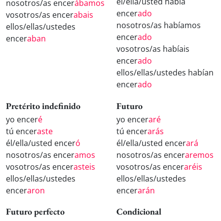
él/ella/usted había
nosotros/as encer
ábamos
encer
ado
vosotros/as encer
abais
nosotros/as habíamos
ellos/ellas/ustedes
encer
ado
encer
aban
vosotros/as habíais
encer
ado
ellos/ellas/ustedes habían
encer
ado
Pretérito indefinido
Futuro
yo encer
é
yo encer
aré
tú encer
aste
tú encer
arás
él/ella/usted encer
ó
él/ella/usted encer
ará
nosotros/as encer
amos
nosotros/as encer
aremos
vosotros/as encer
asteis
vosotros/as encer
aréis
ellos/ellas/ustedes
ellos/ellas/ustedes
encer
aron
encer
arán
Futuro perfecto
Condicional