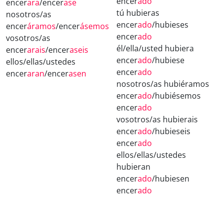
encer
ado
encer
ara
/encer
ase
tú hubieras
nosotros/as
encer
ado
/hubieses
encer
áramos
/encer
ásemos
encer
ado
vosotros/as
él/ella/usted hubiera
encer
arais
/encer
aseis
encer
ado
/hubiese
ellos/ellas/ustedes
encer
ado
encer
aran
/encer
asen
nosotros/as hubiéramos
encer
ado
/hubiésemos
encer
ado
vosotros/as hubierais
encer
ado
/hubieseis
encer
ado
ellos/ellas/ustedes
hubieran
encer
ado
/hubiesen
encer
ado