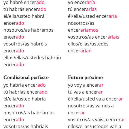
yo habré encer
ado
yo encer
aría
tú habrás encer
ado
tú encer
arías
él/ella/usted habrá
él/ella/usted encer
aría
encer
ado
nosotros/as
nosotros/as habremos
encer
aríamos
encer
ado
vosotros/as encer
aríais
vosotros/as habréis
ellos/ellas/ustedes
encer
ado
encer
arían
ellos/ellas/ustedes habrán
encer
ado
Condicional perfecto
Futuro próximo
yo habría encer
ado
yo voy a encer
ar
tú habrías encer
ado
tú vas a encer
ar
él/ella/usted habría
él/ella/usted va a encer
ar
encer
ado
nosotros/as vamos a
nosotros/as habríamos
encer
ar
encer
ado
vosotros/as vais a encer
ar
vosotros/as habríais
ellos/ellas/ustedes van a