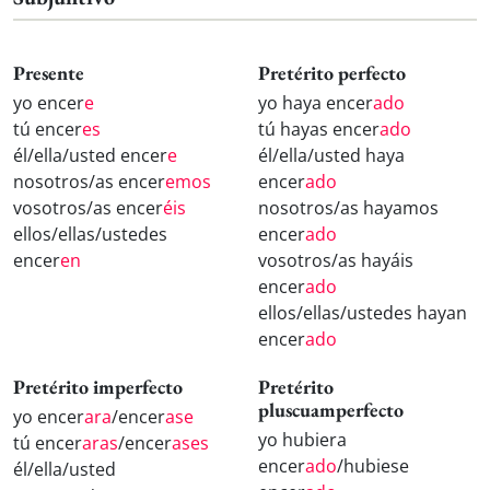
Presente
Pretérito perfecto
yo encer
e
yo haya encer
ado
tú encer
es
tú hayas encer
ado
él/ella/usted encer
e
él/ella/usted haya
nosotros/as encer
emos
encer
ado
vosotros/as encer
éis
nosotros/as hayamos
ellos/ellas/ustedes
encer
ado
encer
en
vosotros/as hayáis
encer
ado
ellos/ellas/ustedes hayan
encer
ado
Pretérito imperfecto
Pretérito
pluscuamperfecto
yo encer
ara
/encer
ase
yo hubiera
tú encer
aras
/encer
ases
encer
ado
/hubiese
él/ella/usted