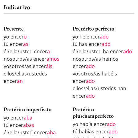
Indicativo
Presente
Pretérito perfecto
yo encer
o
yo he encer
ado
tú encer
as
tú has encer
ado
él/ella/usted encer
a
él/ella/usted ha encer
ado
nosotros/as encer
amos
nosotros/as hemos
vosotros/as encer
áis
encer
ado
ellos/ellas/ustedes
vosotros/as habéis
encer
an
encer
ado
ellos/ellas/ustedes han
encer
ado
Pretérito imperfecto
Pretérito
pluscuamperfecto
yo encer
aba
yo había encer
ado
tú encer
abas
tú habías encer
ado
él/ella/usted encer
aba