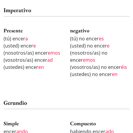
Imperativo
Presente
negativo
(tú) encer
a
(tú) no encer
es
(usted) encer
e
(usted) no encer
e
(nosotros/as) encer
emos
(nosotros/as) no
(vosotros/as) encer
ad
encer
emos
(ustedes) encer
en
(vosotros/as) no encer
éis
(ustedes) no encer
en
Gerundio
Simple
Compuesto
encer
ando
habiendo encer
ado