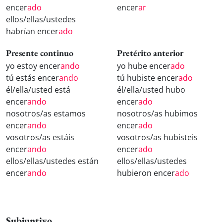
encer
ado
encer
ar
ellos/ellas/ustedes
habrían encer
ado
Presente continuo
Pretérito anterior
yo estoy encer
ando
yo hube encer
ado
tú estás encer
ando
tú hubiste encer
ado
él/ella/usted está
él/ella/usted hubo
encer
ando
encer
ado
nosotros/as estamos
nosotros/as hubimos
encer
ando
encer
ado
vosotros/as estáis
vosotros/as hubisteis
encer
ando
encer
ado
ellos/ellas/ustedes están
ellos/ellas/ustedes
encer
ando
hubieron encer
ado
Subjuntivo