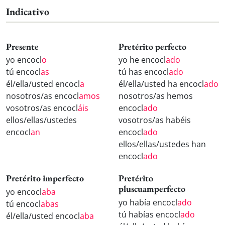
Indicativo
Presente
Pretérito perfecto
yo encocl
o
yo he encocl
ado
tú encocl
as
tú has encocl
ado
él/ella/usted encocl
a
él/ella/usted ha encocl
ado
nosotros/as encocl
amos
nosotros/as hemos
vosotros/as encocl
áis
encocl
ado
ellos/ellas/ustedes
vosotros/as habéis
encocl
an
encocl
ado
ellos/ellas/ustedes han
encocl
ado
Pretérito imperfecto
Pretérito
pluscuamperfecto
yo encocl
aba
yo había encocl
ado
tú encocl
abas
tú habías encocl
ado
él/ella/usted encocl
aba