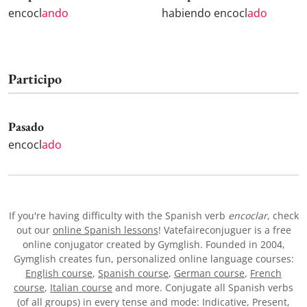
encocl
ando
habiendo encocl
ado
Participo
Pasado
encocl
ado
If you're having difficulty with the Spanish verb
encoclar
, check
out our
online Spanish lessons
! Vatefaireconjuguer is a free
online conjugator created by Gymglish. Founded in 2004,
Gymglish creates fun, personalized online language courses:
English course
,
Spanish course
,
German course
,
French
course
,
Italian course
and more. Conjugate all Spanish verbs
(of all groups) in every tense and mode: Indicative, Present,