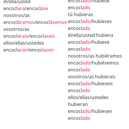
encocl
ado
/hubiese
él/ella/usted
encocl
ado
encocl
ara
/encocl
ase
tú hubieras
nosotros/as
encocl
ado
/hubieses
encocl
áramos
/encocl
ásemos
encocl
ado
vosotros/as
él/ella/usted hubiera
encocl
arais
/encocl
aseis
encocl
ado
/hubiese
ellos/ellas/ustedes
encocl
ado
encocl
aran
/encocl
asen
nosotros/as hubiéramos
encocl
ado
/hubiésemos
encocl
ado
vosotros/as hubierais
encocl
ado
/hubieseis
encocl
ado
ellos/ellas/ustedes
hubieran
encocl
ado
/hubiesen
encocl
ado