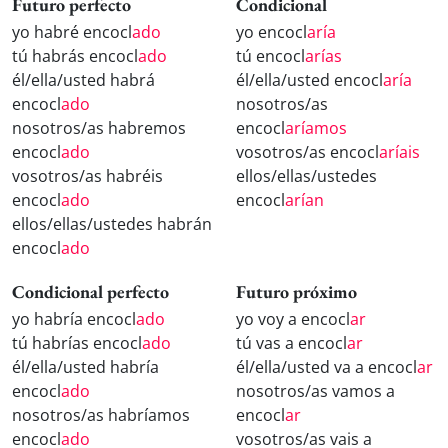
Futuro perfecto
Condicional
yo habré encocl
ado
yo encocl
aría
tú habrás encocl
ado
tú encocl
arías
él/ella/usted habrá
él/ella/usted encocl
aría
encocl
ado
nosotros/as
nosotros/as habremos
encocl
aríamos
encocl
ado
vosotros/as encocl
aríais
vosotros/as habréis
ellos/ellas/ustedes
encocl
ado
encocl
arían
ellos/ellas/ustedes habrán
encocl
ado
Condicional perfecto
Futuro próximo
yo habría encocl
ado
yo voy a encocl
ar
tú habrías encocl
ado
tú vas a encocl
ar
él/ella/usted habría
él/ella/usted va a encocl
ar
encocl
ado
nosotros/as vamos a
nosotros/as habríamos
encocl
ar
encocl
ado
vosotros/as vais a