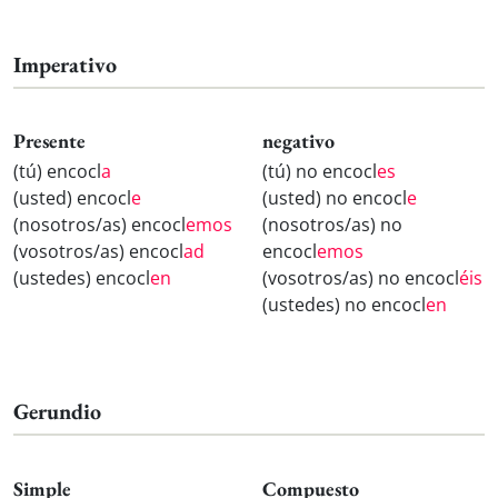
Imperativo
Presente
negativo
(tú) encocl
a
(tú) no encocl
es
(usted) encocl
e
(usted) no encocl
e
(nosotros/as) encocl
emos
(nosotros/as) no
(vosotros/as) encocl
ad
encocl
emos
(ustedes) encocl
en
(vosotros/as) no encocl
éis
(ustedes) no encocl
en
Gerundio
Simple
Compuesto