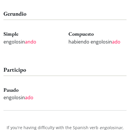
Gerundio
Simple
Compuesto
engolosin
ando
habiendo engolosin
ado
Participo
Pasado
engolosin
ado
If you're having difficulty with the Spanish verb
engolosinar
,