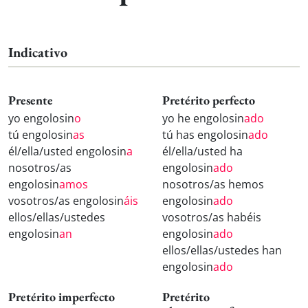
Indicativo
Presente
Pretérito perfecto
yo engolosin
o
yo he engolosin
ado
tú engolosin
as
tú has engolosin
ado
él/ella/usted engolosin
a
él/ella/usted ha
nosotros/as
engolosin
ado
engolosin
amos
nosotros/as hemos
vosotros/as engolosin
áis
engolosin
ado
ellos/ellas/ustedes
vosotros/as habéis
engolosin
an
engolosin
ado
ellos/ellas/ustedes han
engolosin
ado
Pretérito imperfecto
Pretérito