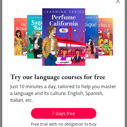
Subjuntivo
Presente
Pretérito perfecto
yo enguat
e
yo haya enguat
ado
tú enguat
es
tú hayas enguat
ado
él/ella/usted enguat
e
él/ella/usted haya
nosotros/as enguat
emos
enguat
ado
vosotros/as enguat
éis
nosotros/as hayamos
ellos/ellas/ustedes
enguat
ado
Try our language courses for free
enguat
en
vosotros/as hayáis
Just 10 minutes a day, tailored to help you master
enguat
ado
a language and its culture: English, Spanish,
ellos/ellas/ustedes hayan
Italian, etc.
enguat
ado
7 days free
Pretérito imperfecto
Pretérito
pluscuamperfecto
yo enguat
ara
/enguat
ase
Free trial with no obligation to buy