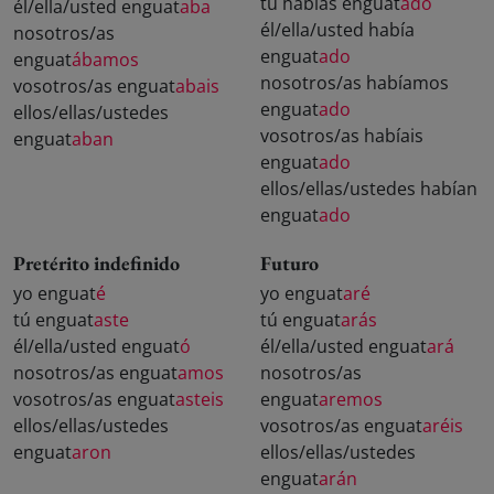
tú habías enguat
ado
él/ella/usted enguat
aba
él/ella/usted había
nosotros/as
enguat
ado
enguat
ábamos
nosotros/as habíamos
vosotros/as enguat
abais
enguat
ado
ellos/ellas/ustedes
vosotros/as habíais
enguat
aban
enguat
ado
ellos/ellas/ustedes habían
enguat
ado
Pretérito indefinido
Futuro
yo enguat
é
yo enguat
aré
tú enguat
aste
tú enguat
arás
él/ella/usted enguat
ó
él/ella/usted enguat
ará
nosotros/as enguat
amos
nosotros/as
vosotros/as enguat
asteis
enguat
aremos
ellos/ellas/ustedes
vosotros/as enguat
aréis
enguat
aron
ellos/ellas/ustedes
enguat
arán