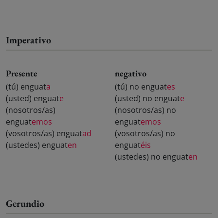
Imperativo
Presente
negativo
(tú) enguat
a
(tú) no enguat
es
(usted) enguat
e
(usted) no enguat
e
(nosotros/as)
(nosotros/as) no
enguat
emos
enguat
emos
(vosotros/as) enguat
ad
(vosotros/as) no
(ustedes) enguat
en
enguat
éis
(ustedes) no enguat
en
Gerundio