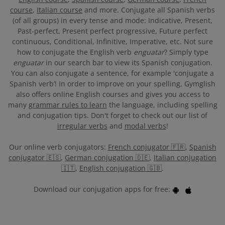
course
,
Italian course
and more. Conjugate all Spanish verbs
(of all groups) in every tense and mode: Indicative, Present,
Past-perfect, Present perfect progressive, Future perfect
continuous, Conditional, Infinitive, Imperative, etc. Not sure
how to conjugate the English verb
enguatar
? Simply type
enguatar
in our search bar to view its Spanish conjugation.
You can also conjugate a sentence, for example 'conjugate a
Spanish verb’! In order to improve on your spelling, Gymglish
also offers online English courses and gives you access to
many
grammar rules to learn
the language, including spelling
and conjugation tips. Don't forget to check out our list of
irregular verbs
and
modal verbs
!
Our online verb conjugators:
French conjugator 🇫🇷
,
Spanish
conjugator 🇪🇸
,
German conjugation 🇩🇪
,
Italian conjugation
🇮🇹
,
English conjugation 🇬🇧
.
Download our conjugation apps for free: