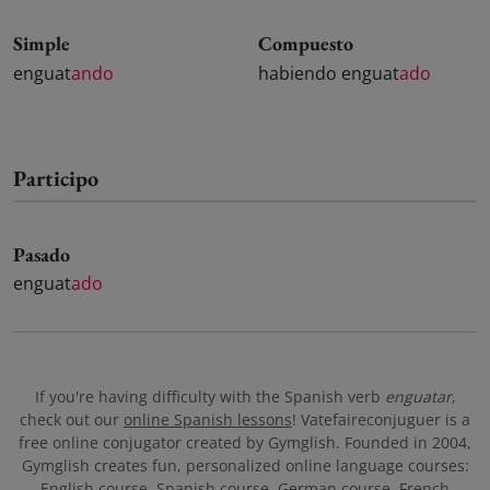
Simple
Compuesto
enguat
ando
habiendo enguat
ado
Participo
Pasado
enguat
ado
If you're having difficulty with the Spanish verb
enguatar
,
check out our
online Spanish lessons
! Vatefaireconjuguer is a
free online conjugator created by Gymglish. Founded in 2004,
Gymglish creates fun, personalized online language courses:
English course
,
Spanish course
,
German course
,
French