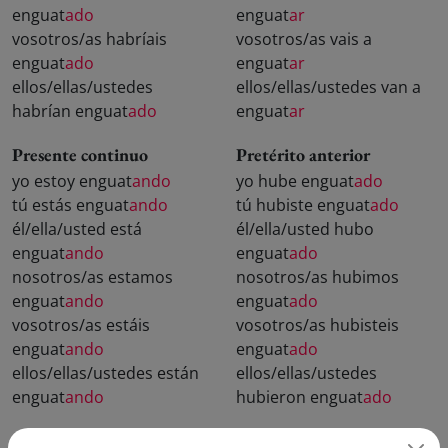
enguat
ado
enguat
ar
vosotros/as habríais
vosotros/as vais a
enguat
ado
enguat
ar
ellos/ellas/ustedes
ellos/ellas/ustedes van a
habrían enguat
ado
enguat
ar
Presente continuo
Pretérito anterior
yo estoy enguat
ando
yo hube enguat
ado
tú estás enguat
ando
tú hubiste enguat
ado
él/ella/usted está
él/ella/usted hubo
enguat
ando
enguat
ado
nosotros/as estamos
nosotros/as hubimos
enguat
ando
enguat
ado
vosotros/as estáis
vosotros/as hubisteis
enguat
ando
enguat
ado
ellos/ellas/ustedes están
ellos/ellas/ustedes
enguat
ando
hubieron enguat
ado