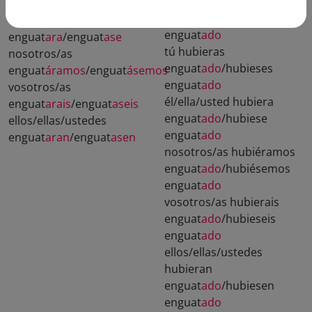
yo hubiera
tú enguat
aras
/enguat
ases
enguat
ado
/hubiese
él/ella/usted
enguat
ado
enguat
ara
/enguat
ase
tú hubieras
nosotros/as
enguat
ado
/hubieses
enguat
áramos
/enguat
ásemos
enguat
ado
vosotros/as
él/ella/usted hubiera
enguat
arais
/enguat
aseis
enguat
ado
/hubiese
ellos/ellas/ustedes
enguat
ado
enguat
aran
/enguat
asen
nosotros/as hubiéramos
enguat
ado
/hubiésemos
enguat
ado
vosotros/as hubierais
enguat
ado
/hubieseis
enguat
ado
ellos/ellas/ustedes
hubieran
enguat
ado
/hubiesen
enguat
ado