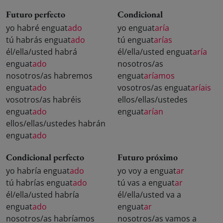
Futuro perfecto
Condicional
yo habré enguat
ado
yo enguat
aría
tú habrás enguat
ado
tú enguat
arías
él/ella/usted habrá
él/ella/usted enguat
aría
enguat
ado
nosotros/as
nosotros/as habremos
enguat
aríamos
enguat
ado
vosotros/as enguat
aríais
vosotros/as habréis
ellos/ellas/ustedes
enguat
ado
enguat
arían
ellos/ellas/ustedes habrán
enguat
ado
Condicional perfecto
Futuro próximo
yo habría enguat
ado
yo voy a enguat
ar
tú habrías enguat
ado
tú vas a enguat
ar
él/ella/usted habría
él/ella/usted va a
enguat
ado
enguat
ar
nosotros/as habríamos
nosotros/as vamos a