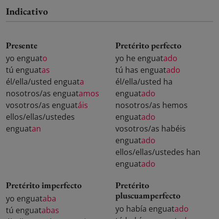
Indicativo
Presente
Pretérito perfecto
yo enguat
o
yo he enguat
ado
tú enguat
as
tú has enguat
ado
él/ella/usted enguat
a
él/ella/usted ha
nosotros/as enguat
amos
enguat
ado
vosotros/as enguat
áis
nosotros/as hemos
ellos/ellas/ustedes
enguat
ado
enguat
an
vosotros/as habéis
enguat
ado
ellos/ellas/ustedes han
enguat
ado
Pretérito imperfecto
Pretérito
pluscuamperfecto
yo enguat
aba
yo había enguat
ado
tú enguat
abas