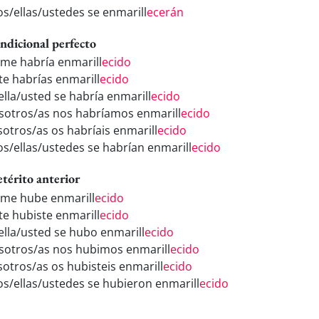
los/ellas/ustedes se enmarill
ecerán
ndicional perfecto
 me habría enmarill
ecido
 te habrías enmarill
ecido
ella/usted se habría enmarill
ecido
sotros/as nos habríamos enmarill
ecido
sotros/as os habríais enmarill
ecido
los/ellas/ustedes se habrían enmarill
ecido
etérito anterior
 me hube enmarill
ecido
 te hubiste enmarill
ecido
/ella/usted se hubo enmarill
ecido
sotros/as nos hubimos enmarill
ecido
sotros/as os hubisteis enmarill
ecido
los/ellas/ustedes se hubieron enmarill
ecido