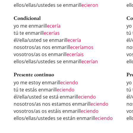
ellos/ellas/ustedes se enmarill
ecieron
el
Condicional
Co
yo me enmarill
ecería
yo
tú te enmarill
ecerías
tú
él/ella/usted se enmarill
ecería
él/
nosotros/as nos enmarill
eceríamos
no
vosotros/as os enmarill
eceríais
vo
ellos/ellas/ustedes se enmarill
ecerían
el
Presente continuo
Pr
yo me estoy enmarill
eciendo
yo
tú te estás enmarill
eciendo
tú
él/ella/usted se está enmarill
eciendo
él
nosotros/as nos estamos enmarill
eciendo
no
vosotros/as os estáis enmarill
eciendo
vo
ellos/ellas/ustedes se están enmarill
eciendo
el