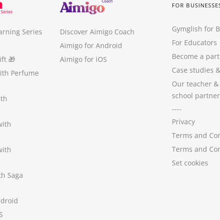
FOR BUSINESSE
Gymglish for 
arning Series
Discover Aimigo Coach
For Educators
Aimigo for Android
Become a part
ft
🎁
Aimigo for iOS
Case studies
with Perfume
Our teacher &
school partner
ith
----
Privacy
with
Terms and Con
Terms and Con
with
Set cookies
ith Saga
ndroid
S