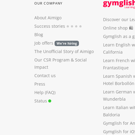
OUR COMPANY
About Aimigo
Discover our Le
Success stories
⭐️ ⭐️ ⭐️ ⭐️
Online shop 🛍
Blog
Gymglish as a gi
Job offers
We're hiring
Learn English 
The Unofficial Story of Aimigo
California
Our CSR Program
&
Social
Learn French w
Impact
Frantastique
Contact us
Learn Spanish 
Hotel Borbollón
Press
Learn German 
Help (FAQ)
Wunderbla
Status
Learn Italian w
Baldoria
Gymglish for A
Gymglish for iO