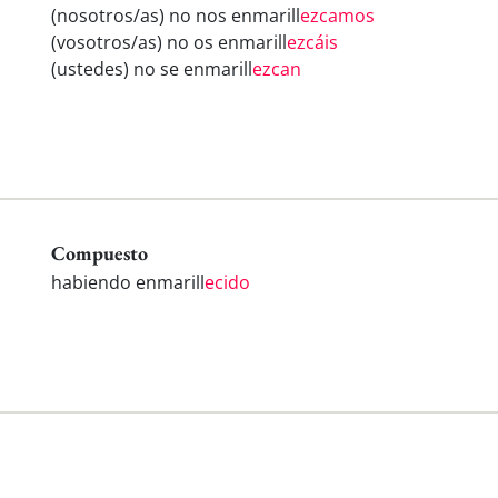
(nosotros/as) no nos enmarill
ezcamos
(vosotros/as) no os enmarill
ezcáis
(ustedes) no se enmarill
ezcan
Compuesto
habiendo enmarill
ecido