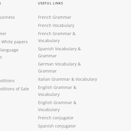
S
USEFUL LINKS
Business
French Grammar
French Vocabulary
ner
French Grammar &
Vocabulary
&
White papers
Spanish Vocabulary
&
 language
Grammar
s
German Vocabulary
&
Grammar
Italian Grammar
&
Vocabulary
ditions
English Grammar
&
ditions of Sale
Vocabulary
English Grammar &
Vocabulary
French conjugator
Spanish conjugator