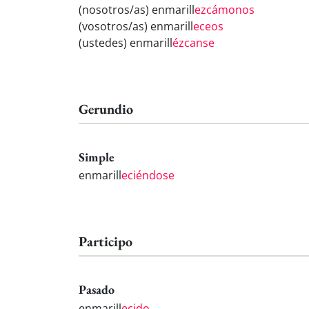
(nosotros/as) enmarill
ezcámonos
(vosotros/as) enmarill
eceos
(ustedes) enmarill
ézcanse
Gerundio
Simple
enmarill
eciéndose
Participo
Pasado
enmarill
ecido