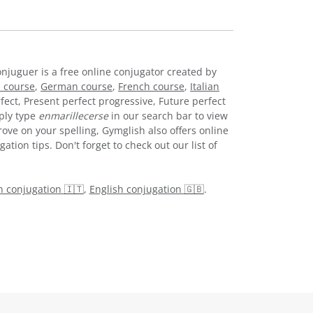
onjuguer is a free online conjugator created by
 course
,
German course
,
French course
,
Italian
fect, Present perfect progressive, Future perfect
ply type
enmarillecerse
in our search bar to view
ove on your spelling, Gymglish also offers online
tion tips. Don't forget to check out our list of
an conjugation 🇮🇹
,
English conjugation 🇬🇧
.