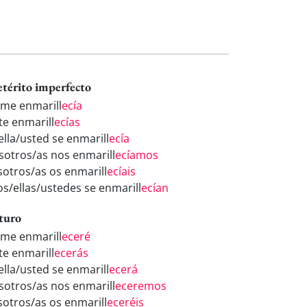
etérito imperfecto
 me enmarill
ecía
te enmarill
ecías
ella/usted se enmarill
ecía
sotros/as nos enmarill
ecíamos
sotros/as os enmarill
ecíais
los/ellas/ustedes se enmarill
ecían
turo
 me enmarill
eceré
te enmarill
ecerás
ella/usted se enmarill
ecerá
sotros/as nos enmarill
eceremos
sotros/as os enmarill
eceréis