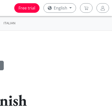
Free trial
English
ITALIAN
anish