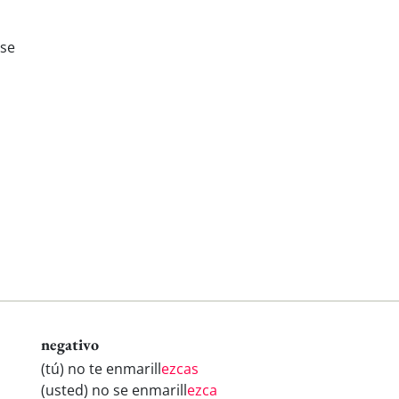
ese
negativo
(tú) no te enmarill
ezcas
(usted) no se enmarill
ezca