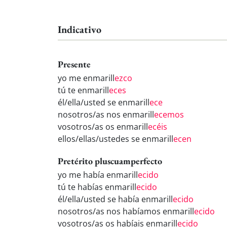
Indicativo
Presente
yo me enmarill
ezco
tú te enmarill
eces
él/ella/usted se enmarill
ece
nosotros/as nos enmarill
ecemos
vosotros/as os enmarill
ecéis
ellos/ellas/ustedes se enmarill
ecen
Pretérito pluscuamperfecto
yo me había enmarill
ecido
tú te habías enmarill
ecido
él/ella/usted se había enmarill
ecido
nosotros/as nos habíamos enmarill
ecido
vosotros/as os habíais enmarill
ecido