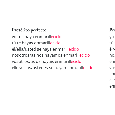
Pretérito perfecto
Pr
yo me haya enmarill
ecido
yo
tú te hayas enmarill
ecido
tú 
él/ella/usted se haya enmarill
ecido
él/
nosotros/as nos hayamos enmarill
ecido
no
vosotros/as os hayáis enmarill
ecido
en
ellos/ellas/ustedes se hayan enmarill
ecido
vo
en
el
en