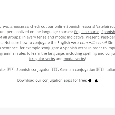
rb
enmarillecerse
, check out our
online Spanish lessons
! Vatefairec
fun, personalized online language courses:
English course
,
Spanish
 all groups) in every tense and mode: Indicative, Present, Past-per
etc. Not sure how to conjugate the English verb
enmarillecerse
? Sim
a sentence, for example 'conjugate a Spanish verb’! In order to impr
y
grammar rules to learn
the language, including spelling and conjuga
irregular verbs
and
modal verbs
!
tor 🇫🇷
,
Spanish conjugator 🇪🇸
,
German conjugation 🇩🇪
,
Itali
Download our conjugation apps for free: