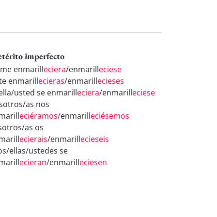
etérito imperfecto
 me enmarill
eciera
/enmarill
eciese
te enmarill
ecieras
/enmarill
ecieses
ella/usted se enmarill
eciera
/enmarill
eciese
sotros/as nos
marill
eciéramos
/enmarill
eciésemos
sotros/as os
marill
ecierais
/enmarill
ecieseis
los/ellas/ustedes se
marill
ecieran
/enmarill
eciesen