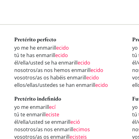
Pretérito perfecto
Pr
yo me he enmarill
ecido
yo
tú te has enmarill
ecido
tú 
él/ella/usted se ha enmarill
ecido
él/
nosotros/as nos hemos enmarill
ecido
no
vosotros/as os habéis enmarill
ecido
vo
ellos/ellas/ustedes se han enmarill
ecido
el
Pretérito indefinido
Fu
yo me enmarill
ecí
yo
tú te enmarill
eciste
tú 
él/ella/usted se enmarill
eció
él/
nosotros/as nos enmarill
ecimos
no
vosotros/as os enmarill
ecisteis
vo