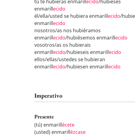
tú te hubieras enmarill
ecido
/hubieses
enmarill
ecido
él/ella/usted se hubiera enmarill
ecido
/hubi
enmarill
ecido
nosotros/as nos hubiéramos
enmarill
ecido
/hubiésemos enmarill
ecido
vosotros/as os hubierais
enmarill
ecido
/hubieseis enmarill
ecido
ellos/ellas/ustedes se hubieran
enmarill
ecido
/hubiesen enmarill
ecido
Imperativo
Presente
(tú) enmarill
écete
(usted) enmarill
ézcase