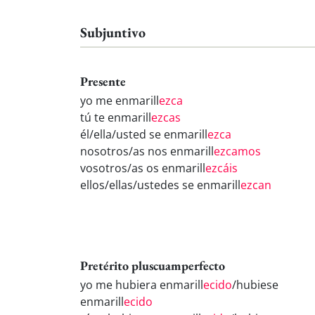
Subjuntivo
Presente
yo me enmarill
ezca
tú te enmarill
ezcas
él/ella/usted se enmarill
ezca
nosotros/as nos enmarill
ezcamos
vosotros/as os enmarill
ezcáis
ellos/ellas/ustedes se enmarill
ezcan
Pretérito pluscuamperfecto
yo me hubiera enmarill
ecido
/hubiese
enmarill
ecido