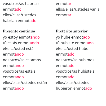
vosotros/as habríais
enmot
ar
enmot
ado
ellos/ellas/ustedes van a
ellos/ellas/ustedes
enmot
ar
habrían enmot
ado
Presente continuo
Pretérito anterior
yo estoy enmot
ando
yo hube enmot
ado
tú estás enmot
ando
tú hubiste enmot
ado
él/ella/usted está
él/ella/usted hubo
enmot
ando
enmot
ado
nosotros/as estamos
nosotros/as hubimos
enmot
ando
enmot
ado
vosotros/as estáis
vosotros/as hubisteis
enmot
ando
enmot
ado
ellos/ellas/ustedes están
ellos/ellas/ustedes
enmot
ando
hubieron enmot
ado