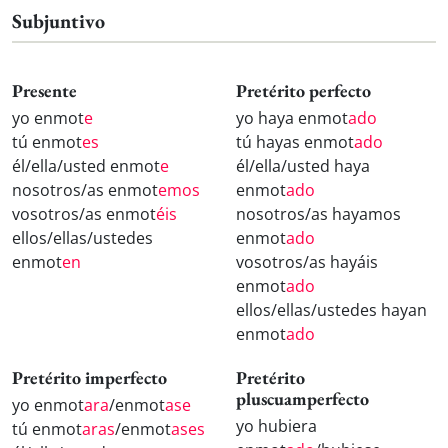
Subjuntivo
Presente
Pretérito perfecto
yo enmot
e
yo haya enmot
ado
tú enmot
es
tú hayas enmot
ado
él/ella/usted enmot
e
él/ella/usted haya
nosotros/as enmot
emos
enmot
ado
vosotros/as enmot
éis
nosotros/as hayamos
ellos/ellas/ustedes
enmot
ado
enmot
en
vosotros/as hayáis
enmot
ado
ellos/ellas/ustedes hayan
enmot
ado
Pretérito imperfecto
Pretérito
pluscuamperfecto
yo enmot
ara
/enmot
ase
yo hubiera
tú enmot
aras
/enmot
ases