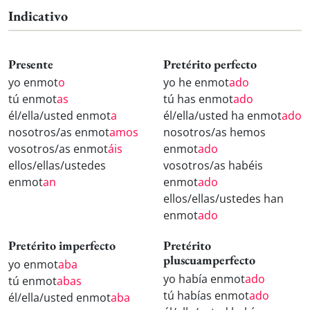
Indicativo
Presente
Pretérito perfecto
yo enmot
o
yo he enmot
ado
tú enmot
as
tú has enmot
ado
él/ella/usted enmot
a
él/ella/usted ha enmot
ado
nosotros/as enmot
amos
nosotros/as hemos
vosotros/as enmot
áis
enmot
ado
ellos/ellas/ustedes
vosotros/as habéis
enmot
an
enmot
ado
ellos/ellas/ustedes han
enmot
ado
Pretérito imperfecto
Pretérito
pluscuamperfecto
yo enmot
aba
yo había enmot
ado
tú enmot
abas
tú habías enmot
ado
él/ella/usted enmot
aba