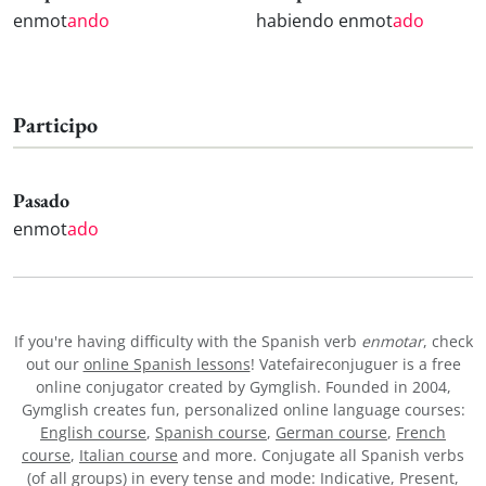
enmot
ando
habiendo enmot
ado
Participo
Pasado
enmot
ado
If you're having difficulty with the Spanish verb
enmotar
, check
out our
online Spanish lessons
! Vatefaireconjuguer is a free
online conjugator created by Gymglish. Founded in 2004,
Gymglish creates fun, personalized online language courses:
English course
,
Spanish course
,
German course
,
French
course
,
Italian course
and more. Conjugate all Spanish verbs
(of all groups) in every tense and mode: Indicative, Present,