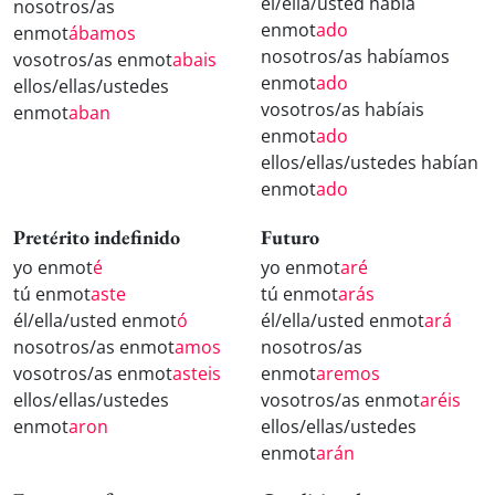
él/ella/usted había
nosotros/as
enmot
ado
enmot
ábamos
nosotros/as habíamos
vosotros/as enmot
abais
enmot
ado
ellos/ellas/ustedes
vosotros/as habíais
enmot
aban
enmot
ado
ellos/ellas/ustedes habían
enmot
ado
Pretérito indefinido
Futuro
yo enmot
é
yo enmot
aré
tú enmot
aste
tú enmot
arás
él/ella/usted enmot
ó
él/ella/usted enmot
ará
nosotros/as enmot
amos
nosotros/as
vosotros/as enmot
asteis
enmot
aremos
ellos/ellas/ustedes
vosotros/as enmot
aréis
enmot
aron
ellos/ellas/ustedes
enmot
arán