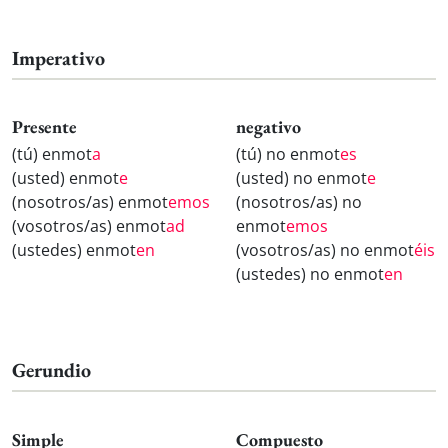
Imperativo
Presente
negativo
(tú) enmot
a
(tú) no enmot
es
(usted) enmot
e
(usted) no enmot
e
(nosotros/as) enmot
emos
(nosotros/as) no
(vosotros/as) enmot
ad
enmot
emos
(ustedes) enmot
en
(vosotros/as) no enmot
éis
(ustedes) no enmot
en
Gerundio
Simple
Compuesto