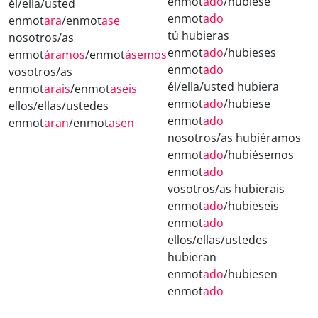
enmot
ado
/hubiese
él/ella/usted
enmot
ado
enmot
ara
/enmot
ase
tú hubieras
nosotros/as
enmot
ado
/hubieses
enmot
áramos
/enmot
ásemos
enmot
ado
vosotros/as
él/ella/usted hubiera
enmot
arais
/enmot
aseis
enmot
ado
/hubiese
ellos/ellas/ustedes
enmot
ado
enmot
aran
/enmot
asen
nosotros/as hubiéramos
enmot
ado
/hubiésemos
enmot
ado
vosotros/as hubierais
enmot
ado
/hubieseis
enmot
ado
ellos/ellas/ustedes
hubieran
enmot
ado
/hubiesen
enmot
ado