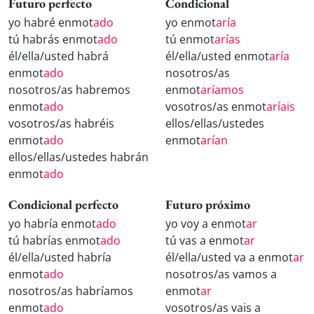
Futuro perfecto
Condicional
yo habré enmot
ado
yo enmot
aría
tú habrás enmot
ado
tú enmot
arías
él/ella/usted habrá
él/ella/usted enmot
aría
enmot
ado
nosotros/as
nosotros/as habremos
enmot
aríamos
enmot
ado
vosotros/as enmot
aríais
vosotros/as habréis
ellos/ellas/ustedes
enmot
ado
enmot
arían
ellos/ellas/ustedes habrán
enmot
ado
Condicional perfecto
Futuro próximo
yo habría enmot
ado
yo voy a enmot
ar
tú habrías enmot
ado
tú vas a enmot
ar
él/ella/usted habría
él/ella/usted va a enmot
ar
enmot
ado
nosotros/as vamos a
nosotros/as habríamos
enmot
ar
enmot
ado
vosotros/as vais a