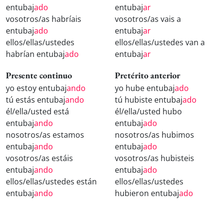
entubaj
ado
entubaj
ar
vosotros/as habríais
vosotros/as vais a
entubaj
ado
entubaj
ar
ellos/ellas/ustedes
ellos/ellas/ustedes van a
habrían entubaj
ado
entubaj
ar
Presente continuo
Pretérito anterior
yo estoy entubaj
ando
yo hube entubaj
ado
tú estás entubaj
ando
tú hubiste entubaj
ado
él/ella/usted está
él/ella/usted hubo
entubaj
ando
entubaj
ado
nosotros/as estamos
nosotros/as hubimos
entubaj
ando
entubaj
ado
vosotros/as estáis
vosotros/as hubisteis
entubaj
ando
entubaj
ado
ellos/ellas/ustedes están
ellos/ellas/ustedes
entubaj
ando
hubieron entubaj
ado