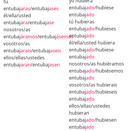
yo hubiera
tú
entubaj
ado
/hubiese
entubaj
aras
/entubaj
ases
entubaj
ado
él/ella/usted
tú hubieras
entubaj
ara
/entubaj
ase
entubaj
ado
/hubieses
nosotros/as
entubaj
ado
entubaj
áramos
/entubaj
ásemos
él/ella/usted hubiera
vosotros/as
entubaj
ado
/hubiese
entubaj
arais
/entubaj
aseis
entubaj
ado
ellos/ellas/ustedes
nosotros/as hubiéramos
entubaj
aran
/entubaj
asen
entubaj
ado
/hubiésemos
entubaj
ado
vosotros/as hubierais
entubaj
ado
/hubieseis
entubaj
ado
ellos/ellas/ustedes
hubieran
entubaj
ado
/hubiesen
entubaj
ado