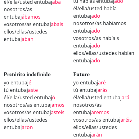
tú habías entubaj
ado
él/ella/usted entubaj
aba
él/ella/usted había
nosotros/as
entubaj
ado
entubaj
ábamos
nosotros/as habíamos
vosotros/as entubaj
abais
entubaj
ado
ellos/ellas/ustedes
vosotros/as habíais
entubaj
aban
entubaj
ado
ellos/ellas/ustedes habían
entubaj
ado
Pretérito indefinido
Futuro
yo entubaj
é
yo entubaj
aré
tú entubaj
aste
tú entubaj
arás
él/ella/usted entubaj
ó
él/ella/usted entubaj
ará
nosotros/as entubaj
amos
nosotros/as
vosotros/as entubaj
asteis
entubaj
aremos
ellos/ellas/ustedes
vosotros/as entubaj
aréis
entubaj
aron
ellos/ellas/ustedes
entubaj
arán