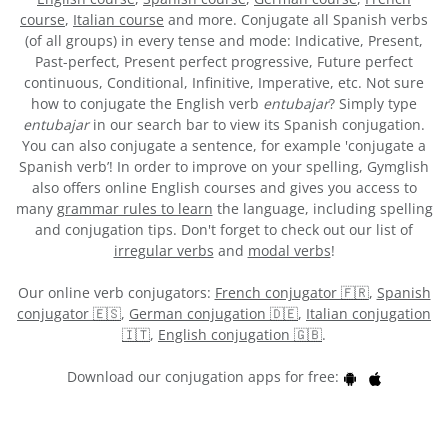
course
,
Italian course
and more. Conjugate all Spanish verbs
(of all groups) in every tense and mode: Indicative, Present,
Past-perfect, Present perfect progressive, Future perfect
continuous, Conditional, Infinitive, Imperative, etc. Not sure
how to conjugate the English verb
entubajar
? Simply type
entubajar
in our search bar to view its Spanish conjugation.
You can also conjugate a sentence, for example 'conjugate a
Spanish verb’! In order to improve on your spelling, Gymglish
also offers online English courses and gives you access to
many
grammar rules to learn
the language, including spelling
and conjugation tips. Don't forget to check out our list of
irregular verbs
and
modal verbs
!
Our online verb conjugators:
French conjugator 🇫🇷
,
Spanish
conjugator 🇪🇸
,
German conjugation 🇩🇪
,
Italian conjugation
🇮🇹
,
English conjugation 🇬🇧
.
Download our conjugation apps for free: