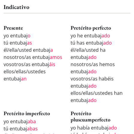
Indicativo
Presente
Pretérito perfecto
yo entubaj
o
yo he entubaj
ado
tú entubaj
as
tú has entubaj
ado
él/ella/usted entubaj
a
él/ella/usted ha
nosotros/as entubaj
amos
entubaj
ado
vosotros/as entubaj
áis
nosotros/as hemos
ellos/ellas/ustedes
entubaj
ado
entubaj
an
vosotros/as habéis
entubaj
ado
ellos/ellas/ustedes han
entubaj
ado
Pretérito imperfecto
Pretérito
pluscuamperfecto
yo entubaj
aba
yo había entubaj
ado
tú entubaj
abas