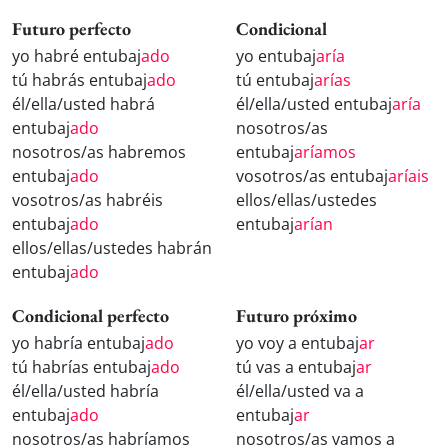
Futuro perfecto
Condicional
yo habré entubaj
ado
yo entubaj
aría
tú habrás entubaj
ado
tú entubaj
arías
él/ella/usted habrá
él/ella/usted entubaj
aría
entubaj
ado
nosotros/as
nosotros/as habremos
entubaj
aríamos
entubaj
ado
vosotros/as entubaj
aríais
vosotros/as habréis
ellos/ellas/ustedes
entubaj
ado
entubaj
arían
ellos/ellas/ustedes habrán
entubaj
ado
Condicional perfecto
Futuro próximo
yo habría entubaj
ado
yo voy a entubaj
ar
tú habrías entubaj
ado
tú vas a entubaj
ar
él/ella/usted habría
él/ella/usted va a
entubaj
ado
entubaj
ar
nosotros/as habríamos
nosotros/as vamos a