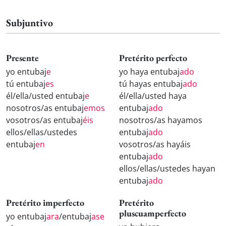
Subjuntivo
Presente
Pretérito perfecto
yo entubaj
e
yo haya entubaj
ado
tú entubaj
es
tú hayas entubaj
ado
él/ella/usted entubaj
e
él/ella/usted haya
nosotros/as entubaj
emos
entubaj
ado
vosotros/as entubaj
éis
nosotros/as hayamos
ellos/ellas/ustedes
entubaj
ado
entubaj
en
vosotros/as hayáis
entubaj
ado
ellos/ellas/ustedes hayan
entubaj
ado
Pretérito imperfecto
Pretérito
pluscuamperfecto
yo entubaj
ara
/entubaj
ase