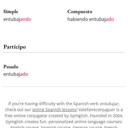
Simple
Compuesto
entubaj
ando
habiendo entubaj
ado
Participo
Pasado
entubaj
ado
If you're having difficulty with the Spanish verb
entubajar
,
check out our
online Spanish lessons
! Vatefaireconjuguer is a
free online conjugator created by Gymglish. Founded in 2004,
Gymglish creates fun, personalized online language courses:
English course
,
Spanish course
,
German course
,
French