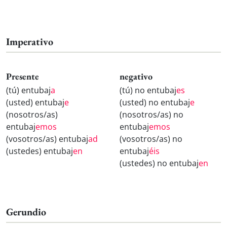
Imperativo
Presente
negativo
(tú) entubaj
a
(tú) no entubaj
es
(usted) entubaj
e
(usted) no entubaj
e
(nosotros/as)
(nosotros/as) no
entubaj
emos
entubaj
emos
(vosotros/as) entubaj
ad
(vosotros/as) no
(ustedes) entubaj
en
entubaj
éis
(ustedes) no entubaj
en
Gerundio