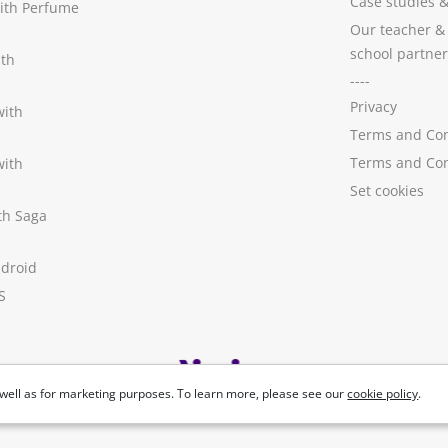
Case studies
with Perfume
Our teacher &
school partner
ith
----
Privacy
with
Terms and Con
Terms and Con
with
Set cookies
ith Saga
ndroid
S
well as for marketing purposes. To learn more, please see our
cookie policy
.