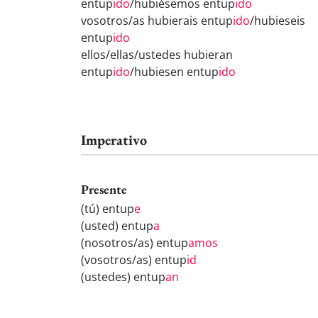
entup
ido
/hubiésemos entup
ido
vosotros/as hubierais entup
ido
/hubieseis
entup
ido
ellos/ellas/ustedes hubieran
entup
ido
/hubiesen entup
ido
Imperativo
Presente
(tú) entup
e
(usted) entup
a
(nosotros/as) entup
amos
(vosotros/as) entup
id
(ustedes) entup
an