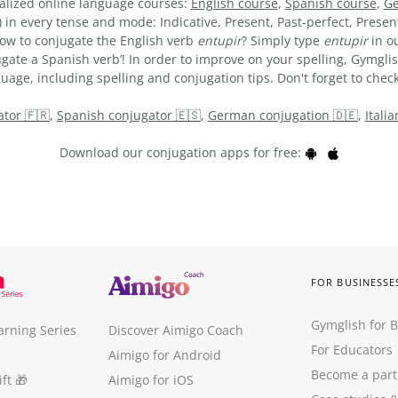
alized online language courses:
English course
,
Spanish course
,
Ge
) in every tense and mode: Indicative, Present, Past-perfect, Presen
 how to conjugate the English verb
entupir
? Simply type
entupir
in ou
gate a Spanish verb’! In order to improve on your spelling, Gymglis
uage, including spelling and conjugation tips. Don't forget to check
tor 🇫🇷
,
Spanish conjugator 🇪🇸
,
German conjugation 🇩🇪
,
Itali
Download our conjugation apps for free:
FOR BUSINESSE
Gymglish for 
arning Series
Discover Aimigo Coach
For Educators
Aimigo for Android
Become a part
ft
🎁
Aimigo for iOS