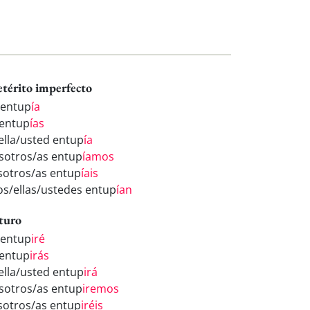
etérito imperfecto
 entup
ía
 entup
ías
/ella/usted entup
ía
sotros/as entup
íamos
sotros/as entup
íais
los/ellas/ustedes entup
ían
turo
 entup
iré
 entup
irás
/ella/usted entup
irá
sotros/as entup
iremos
sotros/as entup
iréis