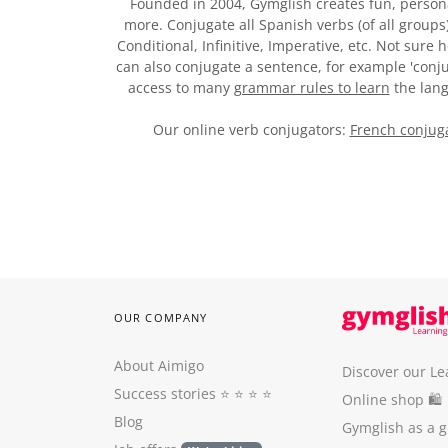
Founded in 2004, Gymglish creates fun, person
more. Conjugate all Spanish verbs (of all groups
Conditional, Infinitive, Imperative, etc. Not sure
can also conjugate a sentence, for example 'conju
access to many
grammar rules to learn
the lang
Our online verb conjugators:
French conjuga
OUR COMPANY
About Aimigo
Discover our Le
Success stories
⭐️ ⭐️ ⭐️ ⭐️
Online shop 🛍
Blog
Gymglish as a gi