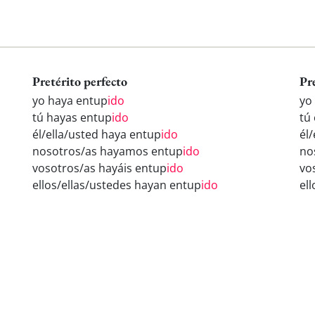
Pretérito perfecto
Pr
yo haya entup
ido
yo
tú hayas entup
ido
tú
él/ella/usted haya entup
ido
él
nosotros/as hayamos entup
ido
no
vosotros/as hayáis entup
ido
vo
ellos/ellas/ustedes hayan entup
ido
el