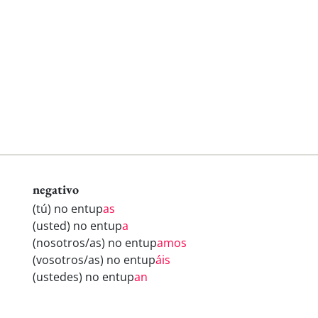
negativo
(tú) no entup
as
(usted) no entup
a
(nosotros/as) no entup
amos
(vosotros/as) no entup
áis
(ustedes) no entup
an