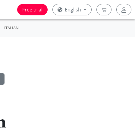
Free trial
English
ITALIAN
h