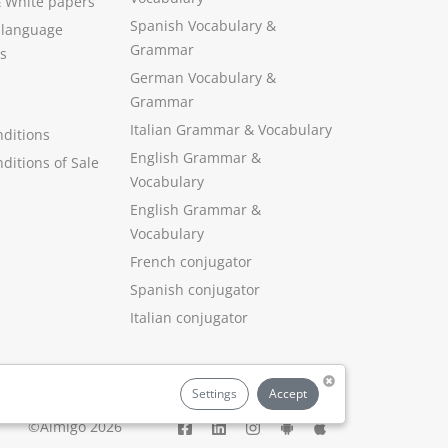
&
White papers
Spanish Vocabulary
&
 language
Grammar
s
German Vocabulary
&
Grammar
Italian Grammar
&
Vocabulary
ditions
English Grammar
&
ditions of Sale
Vocabulary
English Grammar &
Vocabulary
French conjugator
Spanish conjugator
Italian conjugator
Settings
Accept
©Aimigo 2026