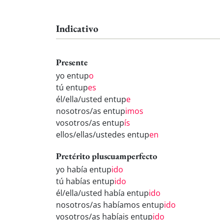
Indicativo
Presente
yo entup
o
tú entup
es
él/ella/usted entup
e
nosotros/as entup
imos
vosotros/as entup
ís
ellos/ellas/ustedes entup
en
Pretérito pluscuamperfecto
yo había entup
ido
tú habías entup
ido
él/ella/usted había entup
ido
nosotros/as habíamos entup
ido
vosotros/as habíais entup
ido