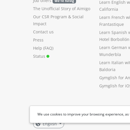
Job offers
We're hiring
Learn English 
The Unofficial Story of Aimigo
California
Our CSR Program
&
Social
Learn French w
Impact
Frantastique
Contact us
Learn Spanish 
Hotel Borbollón
Press
Learn German 
Help (FAQ)
Wunderbla
Status
Learn Italian w
Baldoria
Gymglish for A
Gymglish for iO
We use cookies to improve your browsing experience, as 
English