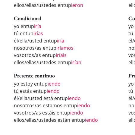
ellos/ellas/ustedes entup
ieron
el
Condicional
Co
yo entup
iría
yo
tú entup
irías
tú
él/ella/usted entup
iría
él
nosotros/as entup
iríamos
no
vosotros/as entup
iríais
vo
ellos/ellas/ustedes entup
irían
el
Presente continuo
Pr
yo estoy entup
iendo
yo
tú estás entup
iendo
tú
él/ella/usted está entup
iendo
él
nosotros/as estamos entup
iendo
no
vosotros/as estáis entup
iendo
vo
ellos/ellas/ustedes están entup
iendo
el