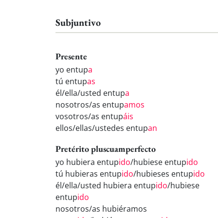
Subjuntivo
Presente
yo entup
a
tú entup
as
él/ella/usted entup
a
nosotros/as entup
amos
vosotros/as entup
áis
ellos/ellas/ustedes entup
an
Pretérito pluscuamperfecto
yo hubiera entup
ido
/hubiese entup
ido
tú hubieras entup
ido
/hubieses entup
ido
él/ella/usted hubiera entup
ido
/hubiese
entup
ido
nosotros/as hubiéramos