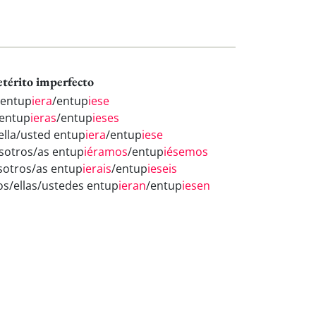
etérito imperfecto
 entup
iera
/entup
iese
 entup
ieras
/entup
ieses
/ella/usted entup
iera
/entup
iese
sotros/as entup
iéramos
/entup
iésemos
sotros/as entup
ierais
/entup
ieseis
los/ellas/ustedes entup
ieran
/entup
iesen