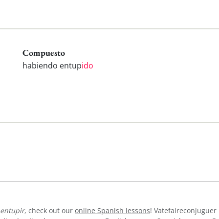
Compuesto
habiendo entup
ido
entupir
, check out our
online Spanish lessons
! Vatefaireconjuguer 