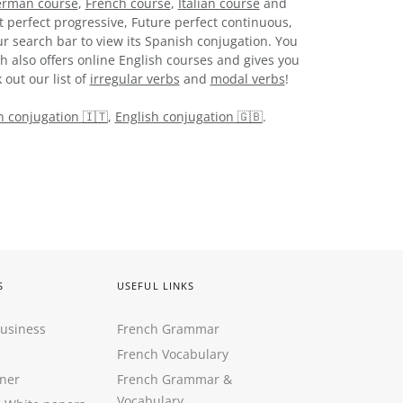
rman course
,
French course
,
Italian course
and
t perfect progressive, Future perfect continuous,
r search bar to view its Spanish conjugation. You
h also offers online English courses and gives you
 out our list of
irregular verbs
and
modal verbs
!
an conjugation 🇮🇹
,
English conjugation 🇬🇧
.
S
USEFUL LINKS
Business
French Grammar
French Vocabulary
ner
French Grammar &
Vocabulary