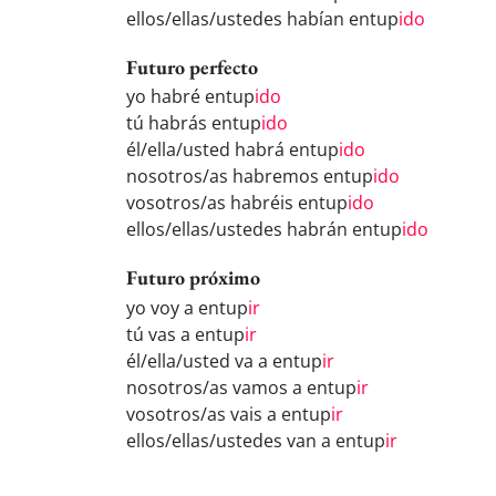
ellos/ellas/ustedes habían entup
ido
Futuro perfecto
yo habré entup
ido
tú habrás entup
ido
él/ella/usted habrá entup
ido
nosotros/as habremos entup
ido
vosotros/as habréis entup
ido
ellos/ellas/ustedes habrán entup
ido
Futuro próximo
yo voy a entup
ir
tú vas a entup
ir
él/ella/usted va a entup
ir
nosotros/as vamos a entup
ir
vosotros/as vais a entup
ir
ellos/ellas/ustedes van a entup
ir