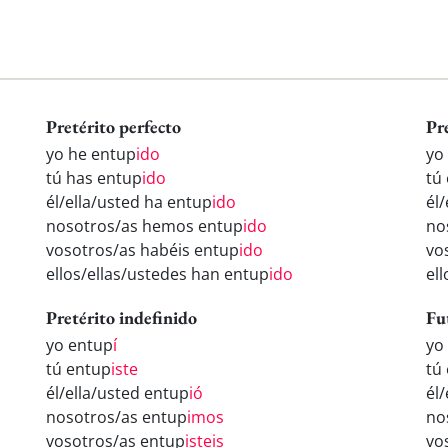
Pretérito perfecto
Pr
yo he entup
ido
yo
tú has entup
ido
tú
él/ella/usted ha entup
ido
él
nosotros/as hemos entup
ido
no
vosotros/as habéis entup
ido
vo
ellos/ellas/ustedes han entup
ido
el
Pretérito indefinido
Fu
yo entup
í
yo
tú entup
iste
tú
él/ella/usted entup
ió
él
nosotros/as entup
imos
no
vosotros/as entup
isteis
vo