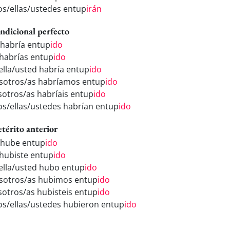
los/ellas/ustedes entup
irán
ndicional perfecto
 habría entup
ido
 habrías entup
ido
/ella/usted habría entup
ido
sotros/as habríamos entup
ido
sotros/as habríais entup
ido
los/ellas/ustedes habrían entup
ido
etérito anterior
 hube entup
ido
 hubiste entup
ido
/ella/usted hubo entup
ido
sotros/as hubimos entup
ido
sotros/as hubisteis entup
ido
los/ellas/ustedes hubieron entup
ido