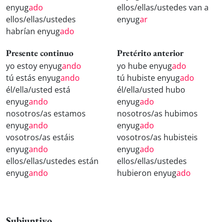
enyug
ado
ellos/ellas/ustedes van a
ellos/ellas/ustedes
enyug
ar
habrían enyug
ado
Presente continuo
Pretérito anterior
yo estoy enyug
ando
yo hube enyug
ado
tú estás enyug
ando
tú hubiste enyug
ado
él/ella/usted está
él/ella/usted hubo
enyug
ando
enyug
ado
nosotros/as estamos
nosotros/as hubimos
enyug
ando
enyug
ado
vosotros/as estáis
vosotros/as hubisteis
enyug
ando
enyug
ado
ellos/ellas/ustedes están
ellos/ellas/ustedes
enyug
ando
hubieron enyug
ado
Subjuntivo