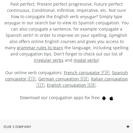
Past-perfect, Present perfect progressive, Future perfect
continuous, Conditional, Infinitive, Imperative, etc. Not sure
how to conjugate the English verb
enyugar
? Simply type
enyugar
in our search bar to view its Spanish conjugation. You
can also conjugate a sentence, for example 'conjugate a
Spanish verb’! In order to improve on your spelling, Gymglish
also offers online English courses and gives you access to
many
grammar rules to learn
the language, including spelling
and conjugation tips. Don't forget to check out our list of
irregular verbs
and
modal verbs
!
Our online verb conjugators:
French conjugator 🇫🇷
,
Spanish
conjugator 🇪🇸
,
German conjugation 🇩🇪
,
Italian conjugation
🇮🇹
,
English conjugation 🇬🇧
.
Download our conjugation apps for free:
OUR COMPANY