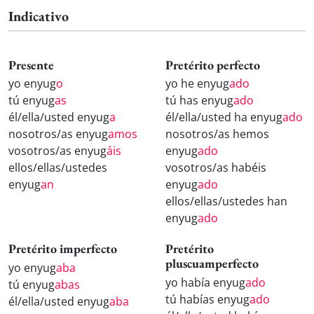
Indicativo
Presente
Pretérito perfecto
yo enyug
o
yo he enyug
ado
tú enyug
as
tú has enyug
ado
él/ella/usted enyug
a
él/ella/usted ha enyug
ado
nosotros/as enyug
amos
nosotros/as hemos
vosotros/as enyug
áis
enyug
ado
ellos/ellas/ustedes
vosotros/as habéis
enyug
an
enyug
ado
ellos/ellas/ustedes han
enyug
ado
Pretérito imperfecto
Pretérito
pluscuamperfecto
yo enyug
aba
yo había enyug
ado
tú enyug
abas
tú habías enyug
ado
él/ella/usted enyug
aba