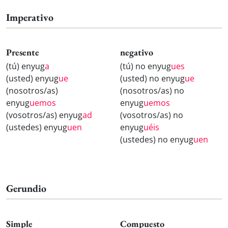
Imperativo
Presente
negativo
(tú) enyug
a
(tú) no enyug
ues
(usted) enyug
ue
(usted) no enyug
ue
(nosotros/as)
(nosotros/as) no
enyug
uemos
enyug
uemos
(vosotros/as) enyug
ad
(vosotros/as) no
(ustedes) enyug
uen
enyug
uéis
(ustedes) no enyug
uen
Gerundio
Simple
Compuesto