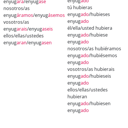
enyug
ado
enyug
ara
/enyug
ase
tú hubieras
nosotros/as
enyug
ado
/hubieses
enyug
áramos
/enyug
ásemos
enyug
ado
vosotros/as
él/ella/usted hubiera
enyug
arais
/enyug
aseis
enyug
ado
/hubiese
ellos/ellas/ustedes
enyug
ado
enyug
aran
/enyug
asen
nosotros/as hubiéramos
enyug
ado
/hubiésemos
enyug
ado
vosotros/as hubierais
enyug
ado
/hubieseis
enyug
ado
ellos/ellas/ustedes
hubieran
enyug
ado
/hubiesen
enyug
ado