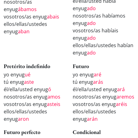
él/ella/usted había
nosotros/as
enyug
ado
enyug
ábamos
nosotros/as habíamos
vosotros/as enyug
abais
enyug
ado
ellos/ellas/ustedes
vosotros/as habíais
enyug
aban
enyug
ado
ellos/ellas/ustedes habían
enyug
ado
Pretérito indefinido
Futuro
yo enyug
ué
yo enyug
aré
tú enyug
aste
tú enyug
arás
él/ella/usted enyug
ó
él/ella/usted enyug
ará
nosotros/as enyug
amos
nosotros/as enyug
aremos
vosotros/as enyug
asteis
vosotros/as enyug
aréis
ellos/ellas/ustedes
ellos/ellas/ustedes
enyug
aron
enyug
arán
Futuro perfecto
Condicional