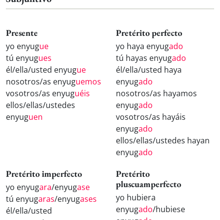
Presente
Pretérito perfecto
yo enyug
ue
yo haya enyug
ado
tú enyug
ues
tú hayas enyug
ado
él/ella/usted enyug
ue
él/ella/usted haya
nosotros/as enyug
uemos
enyug
ado
vosotros/as enyug
uéis
nosotros/as hayamos
ellos/ellas/ustedes
enyug
ado
enyug
uen
vosotros/as hayáis
enyug
ado
ellos/ellas/ustedes hayan
enyug
ado
Pretérito imperfecto
Pretérito
pluscuamperfecto
yo enyug
ara
/enyug
ase
yo hubiera
tú enyug
aras
/enyug
ases
enyug
ado
/hubiese
él/ella/usted