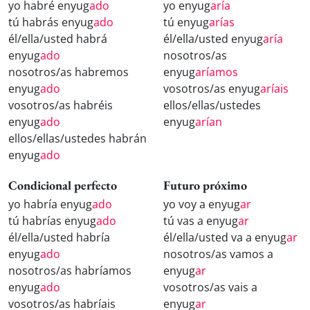
yo habré enyug
ado
yo enyug
aría
tú habrás enyug
ado
tú enyug
arías
él/ella/usted habrá
él/ella/usted enyug
aría
enyug
ado
nosotros/as
nosotros/as habremos
enyug
aríamos
enyug
ado
vosotros/as enyug
aríais
vosotros/as habréis
ellos/ellas/ustedes
enyug
ado
enyug
arían
ellos/ellas/ustedes habrán
enyug
ado
Condicional perfecto
Futuro próximo
yo habría enyug
ado
yo voy a enyug
ar
tú habrías enyug
ado
tú vas a enyug
ar
él/ella/usted habría
él/ella/usted va a enyug
ar
enyug
ado
nosotros/as vamos a
nosotros/as habríamos
enyug
ar
enyug
ado
vosotros/as vais a
vosotros/as habríais
enyug
ar