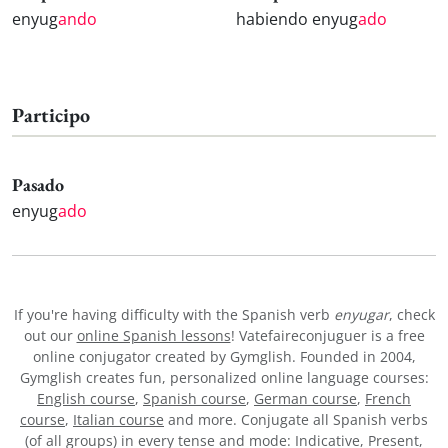
enyug
ando
habiendo enyug
ado
Participo
Pasado
enyug
ado
If you're having difficulty with the Spanish verb
enyugar
, check
out our
online Spanish lessons
! Vatefaireconjuguer is a free
online conjugator created by Gymglish. Founded in 2004,
Gymglish creates fun, personalized online language courses:
English course
,
Spanish course
,
German course
,
French
course
,
Italian course
and more. Conjugate all Spanish verbs
(of all groups) in every tense and mode: Indicative, Present,