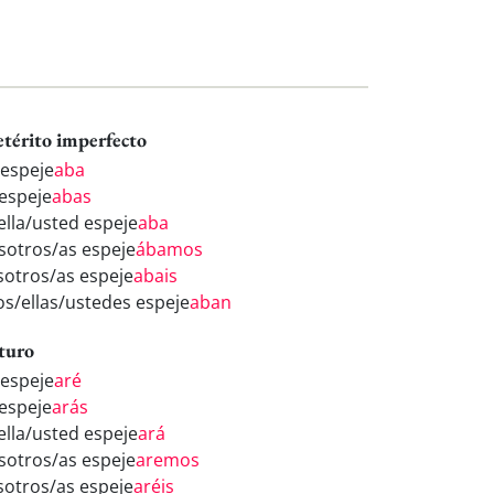
etérito imperfecto
 espeje
aba
 espeje
abas
/ella/usted espeje
aba
sotros/as espeje
ábamos
sotros/as espeje
abais
los/ellas/ustedes espeje
aban
turo
 espeje
aré
 espeje
arás
/ella/usted espeje
ará
sotros/as espeje
aremos
sotros/as espeje
aréis