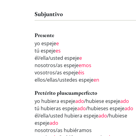
Subjuntivo
Presente
yo espeje
e
tú espeje
es
él/ella/usted espeje
e
nosotros/as espeje
emos
vosotros/as espeje
éis
ellos/ellas/ustedes espeje
en
Pretérito pluscuamperfecto
yo hubiera espeje
ado
/hubiese espeje
ado
tú hubieras espeje
ado
/hubieses espeje
ado
él/ella/usted hubiera espeje
ado
/hubiese
espeje
ado
nosotros/as hubiéramos