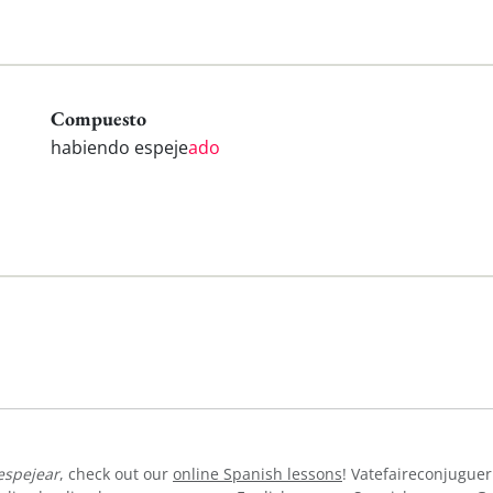
Compuesto
habiendo espeje
ado
espejear
, check out our
online Spanish lessons
! Vatefaireconjuguer