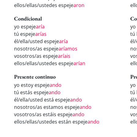
ellos/ellas/ustedes espeje
aron
el
Condicional
Co
yo espeje
aría
yo
tú espeje
arías
tú
él/ella/usted espeje
aría
él
nosotros/as espeje
aríamos
no
vosotros/as espeje
aríais
vo
ellos/ellas/ustedes espeje
arían
el
Presente continuo
Pr
yo estoy espeje
ando
yo
tú estás espeje
ando
tú
él/ella/usted está espeje
ando
él
nosotros/as estamos espeje
ando
no
vosotros/as estáis espeje
ando
vo
ellos/ellas/ustedes están espeje
ando
el