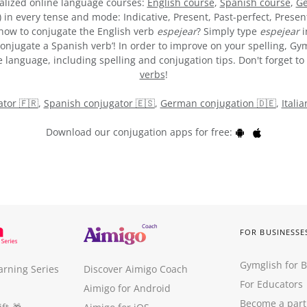
alized online language courses:
English course
,
Spanish course
,
Ge
) in every tense and mode: Indicative, Present, Past-perfect, Presen
e how to conjugate the English verb
espejear
? Simply type
espejear
i
onjugate a Spanish verb’! In order to improve on your spelling, Gym
 language, including spelling and conjugation tips. Don't forget to 
verbs
!
tor 🇫🇷
,
Spanish conjugator 🇪🇸
,
German conjugation 🇩🇪
,
Itali
Download our conjugation apps for free:
FOR BUSINESSE
Gymglish for 
arning Series
Discover Aimigo Coach
For Educators
Aimigo for Android
Become a part