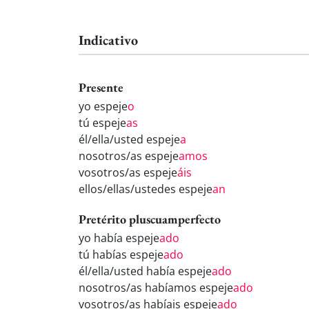
Indicativo
Presente
yo espeje
o
tú espeje
as
él/ella/usted espeje
a
nosotros/as espeje
amos
vosotros/as espeje
áis
ellos/ellas/ustedes espeje
an
Pretérito pluscuamperfecto
yo había espeje
ado
tú habías espeje
ado
él/ella/usted había espeje
ado
nosotros/as habíamos espeje
ado
vosotros/as habíais espeje
ado