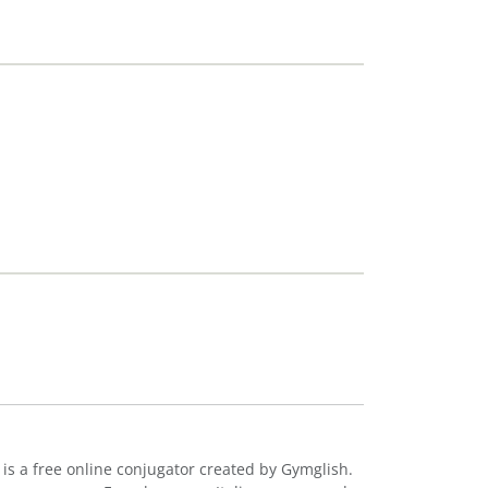
 is a free online conjugator created by Gymglish.