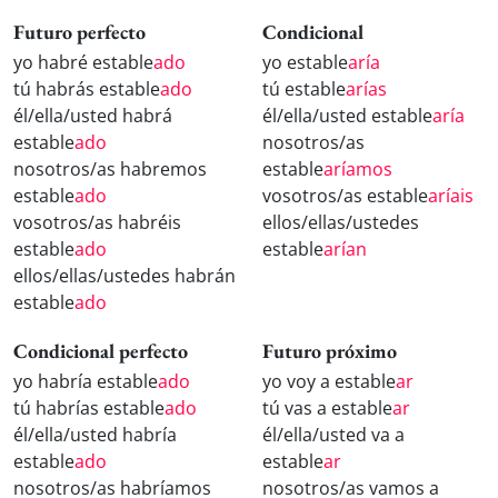
Futuro perfecto
Condicional
yo habré estable
ado
yo estable
aría
tú habrás estable
ado
tú estable
arías
él/ella/usted habrá
él/ella/usted estable
aría
estable
ado
nosotros/as
nosotros/as habremos
estable
aríamos
estable
ado
vosotros/as estable
aríais
vosotros/as habréis
ellos/ellas/ustedes
estable
ado
estable
arían
ellos/ellas/ustedes habrán
estable
ado
Condicional perfecto
Futuro próximo
yo habría estable
ado
yo voy a estable
ar
tú habrías estable
ado
tú vas a estable
ar
él/ella/usted habría
él/ella/usted va a
estable
ado
estable
ar
nosotros/as habríamos
nosotros/as vamos a