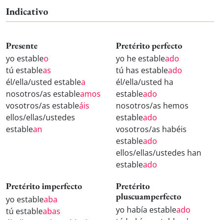
Indicativo
Presente
Pretérito perfecto
yo estable
o
yo he estable
ado
tú estable
as
tú has estable
ado
él/ella/usted estable
a
él/ella/usted ha
nosotros/as estable
amos
estable
ado
vosotros/as estable
áis
nosotros/as hemos
ellos/ellas/ustedes
estable
ado
estable
an
vosotros/as habéis
estable
ado
ellos/ellas/ustedes han
estable
ado
Pretérito imperfecto
Pretérito
pluscuamperfecto
yo estable
aba
yo había estable
ado
tú estable
abas