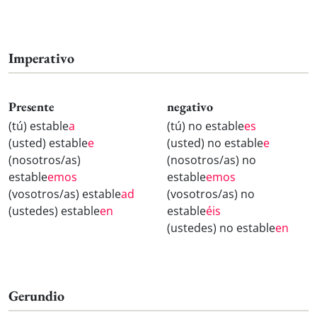
Imperativo
Presente
negativo
(tú) estable
a
(tú) no estable
es
(usted) estable
e
(usted) no estable
e
(nosotros/as)
(nosotros/as) no
estable
emos
estable
emos
(vosotros/as) estable
ad
(vosotros/as) no
(ustedes) estable
en
estable
éis
(ustedes) no estable
en
Gerundio