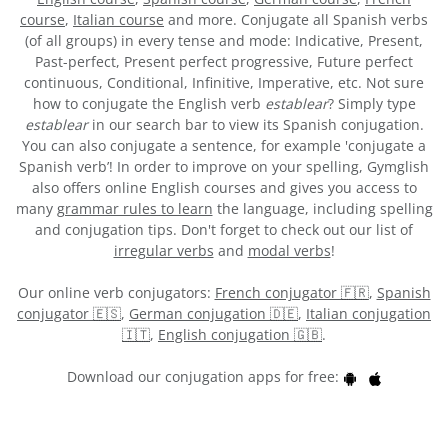
course
,
Italian course
and more. Conjugate all Spanish verbs
(of all groups) in every tense and mode: Indicative, Present,
Past-perfect, Present perfect progressive, Future perfect
continuous, Conditional, Infinitive, Imperative, etc. Not sure
how to conjugate the English verb
establear
? Simply type
establear
in our search bar to view its Spanish conjugation.
You can also conjugate a sentence, for example 'conjugate a
Spanish verb’! In order to improve on your spelling, Gymglish
also offers online English courses and gives you access to
many
grammar rules to learn
the language, including spelling
and conjugation tips. Don't forget to check out our list of
irregular verbs
and
modal verbs
!
Our online verb conjugators:
French conjugator 🇫🇷
,
Spanish
conjugator 🇪🇸
,
German conjugation 🇩🇪
,
Italian conjugation
🇮🇹
,
English conjugation 🇬🇧
.
Download our conjugation apps for free: