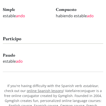
Simple
Compuesto
estable
ando
habiendo estable
ado
Participo
Pasado
estable
ado
If you're having difficulty with the Spanish verb
establear
,
check out our
online Spanish lessons
! Vatefaireconjuguer is a
free online conjugator created by Gymglish. Founded in 2004,
Gymglish creates fun, personalized online language courses:
English course
,
Spanish course
,
German course
,
French