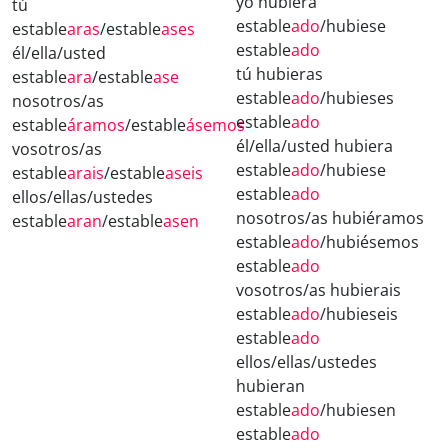
yo hubiera
tú
estable
ado
/hubiese
estable
aras
/estable
ases
estable
ado
él/ella/usted
tú hubieras
estable
ara
/estable
ase
estable
ado
/hubieses
nosotros/as
estable
ado
estable
áramos
/estable
ásemos
él/ella/usted hubiera
vosotros/as
estable
ado
/hubiese
estable
arais
/estable
aseis
estable
ado
ellos/ellas/ustedes
nosotros/as hubiéramos
estable
aran
/estable
asen
estable
ado
/hubiésemos
estable
ado
vosotros/as hubierais
estable
ado
/hubieseis
estable
ado
ellos/ellas/ustedes
hubieran
estable
ado
/hubiesen
estable
ado