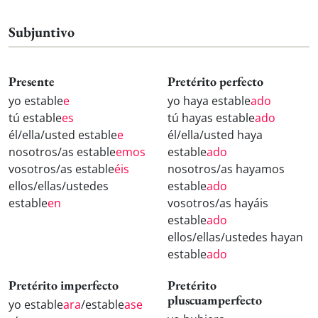
Subjuntivo
Presente
Pretérito perfecto
yo estable
e
yo haya estable
ado
tú estable
es
tú hayas estable
ado
él/ella/usted estable
e
él/ella/usted haya
nosotros/as estable
emos
estable
ado
vosotros/as estable
éis
nosotros/as hayamos
ellos/ellas/ustedes
estable
ado
estable
en
vosotros/as hayáis
estable
ado
ellos/ellas/ustedes hayan
estable
ado
Pretérito imperfecto
Pretérito
pluscuamperfecto
yo estable
ara
/estable
ase