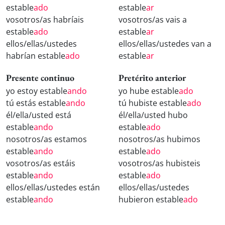
estable
ado
estable
ar
vosotros/as habríais
vosotros/as vais a
estable
ado
estable
ar
ellos/ellas/ustedes
ellos/ellas/ustedes van a
habrían estable
ado
estable
ar
Presente continuo
Pretérito anterior
yo estoy estable
ando
yo hube estable
ado
tú estás estable
ando
tú hubiste estable
ado
él/ella/usted está
él/ella/usted hubo
estable
ando
estable
ado
nosotros/as estamos
nosotros/as hubimos
estable
ando
estable
ado
vosotros/as estáis
vosotros/as hubisteis
estable
ando
estable
ado
ellos/ellas/ustedes están
ellos/ellas/ustedes
estable
ando
hubieron estable
ado