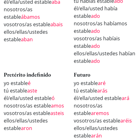
tú habías estable
ado
él/ella/usted estable
aba
él/ella/usted había
nosotros/as
estable
ado
estable
ábamos
nosotros/as habíamos
vosotros/as estable
abais
estable
ado
ellos/ellas/ustedes
vosotros/as habíais
estable
aban
estable
ado
ellos/ellas/ustedes habían
estable
ado
Pretérito indefinido
Futuro
yo estable
é
yo estable
aré
tú estable
aste
tú estable
arás
él/ella/usted estable
ó
él/ella/usted estable
ará
nosotros/as estable
amos
nosotros/as
vosotros/as estable
asteis
estable
aremos
ellos/ellas/ustedes
vosotros/as estable
aréis
estable
aron
ellos/ellas/ustedes
estable
arán