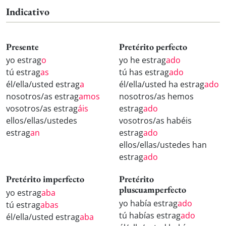
Indicativo
Presente
Pretérito perfecto
yo estrag
o
yo he estrag
ado
tú estrag
as
tú has estrag
ado
él/ella/usted estrag
a
él/ella/usted ha estrag
ado
nosotros/as estrag
amos
nosotros/as hemos
vosotros/as estrag
áis
estrag
ado
ellos/ellas/ustedes
vosotros/as habéis
estrag
an
estrag
ado
ellos/ellas/ustedes han
estrag
ado
Pretérito imperfecto
Pretérito
pluscuamperfecto
yo estrag
aba
yo había estrag
ado
tú estrag
abas
tú habías estrag
ado
él/ella/usted estrag
aba