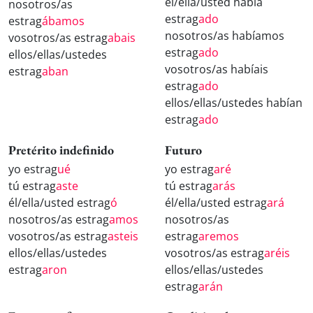
él/ella/usted había
nosotros/as
estrag
ado
estrag
ábamos
nosotros/as habíamos
vosotros/as estrag
abais
estrag
ado
ellos/ellas/ustedes
vosotros/as habíais
estrag
aban
estrag
ado
ellos/ellas/ustedes habían
estrag
ado
Pretérito indefinido
Futuro
yo estrag
ué
yo estrag
aré
tú estrag
aste
tú estrag
arás
él/ella/usted estrag
ó
él/ella/usted estrag
ará
nosotros/as estrag
amos
nosotros/as
vosotros/as estrag
asteis
estrag
aremos
ellos/ellas/ustedes
vosotros/as estrag
aréis
estrag
aron
ellos/ellas/ustedes
estrag
arán