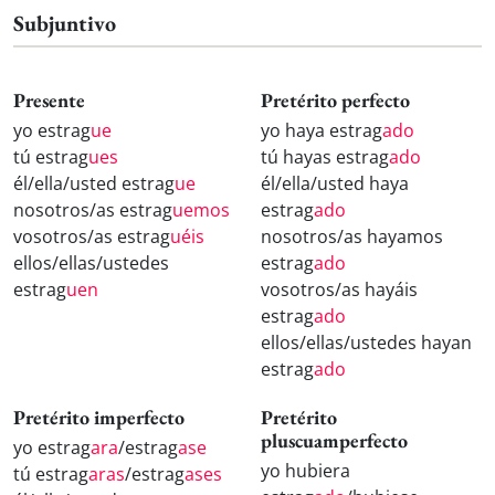
Subjuntivo
Presente
Pretérito perfecto
yo estrag
ue
yo haya estrag
ado
tú estrag
ues
tú hayas estrag
ado
él/ella/usted estrag
ue
él/ella/usted haya
nosotros/as estrag
uemos
estrag
ado
vosotros/as estrag
uéis
nosotros/as hayamos
ellos/ellas/ustedes
estrag
ado
estrag
uen
vosotros/as hayáis
estrag
ado
ellos/ellas/ustedes hayan
estrag
ado
Pretérito imperfecto
Pretérito
pluscuamperfecto
yo estrag
ara
/estrag
ase
yo hubiera
tú estrag
aras
/estrag
ases