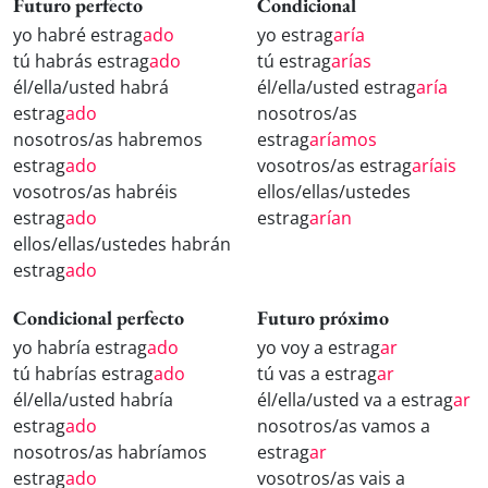
Futuro perfecto
Condicional
yo habré estrag
ado
yo estrag
aría
tú habrás estrag
ado
tú estrag
arías
él/ella/usted habrá
él/ella/usted estrag
aría
estrag
ado
nosotros/as
nosotros/as habremos
estrag
aríamos
estrag
ado
vosotros/as estrag
aríais
vosotros/as habréis
ellos/ellas/ustedes
estrag
ado
estrag
arían
ellos/ellas/ustedes habrán
estrag
ado
Condicional perfecto
Futuro próximo
yo habría estrag
ado
yo voy a estrag
ar
tú habrías estrag
ado
tú vas a estrag
ar
él/ella/usted habría
él/ella/usted va a estrag
ar
estrag
ado
nosotros/as vamos a
nosotros/as habríamos
estrag
ar
estrag
ado
vosotros/as vais a