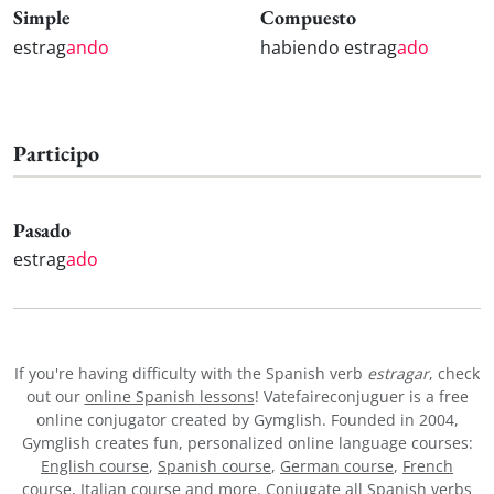
Simple
Compuesto
estrag
ando
habiendo estrag
ado
Participo
Pasado
estrag
ado
If you're having difficulty with the Spanish verb
estragar
, check
out our
online Spanish lessons
! Vatefaireconjuguer is a free
online conjugator created by Gymglish. Founded in 2004,
Gymglish creates fun, personalized online language courses:
English course
,
Spanish course
,
German course
,
French
course
,
Italian course
and more. Conjugate all Spanish verbs