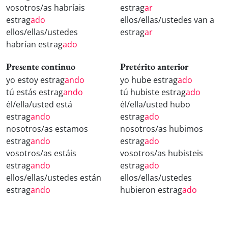
vosotros/as habríais
estrag
ar
estrag
ado
ellos/ellas/ustedes van a
ellos/ellas/ustedes
estrag
ar
habrían estrag
ado
Presente continuo
Pretérito anterior
yo estoy estrag
ando
yo hube estrag
ado
tú estás estrag
ando
tú hubiste estrag
ado
él/ella/usted está
él/ella/usted hubo
estrag
ando
estrag
ado
nosotros/as estamos
nosotros/as hubimos
estrag
ando
estrag
ado
vosotros/as estáis
vosotros/as hubisteis
estrag
ando
estrag
ado
ellos/ellas/ustedes están
ellos/ellas/ustedes
estrag
ando
hubieron estrag
ado