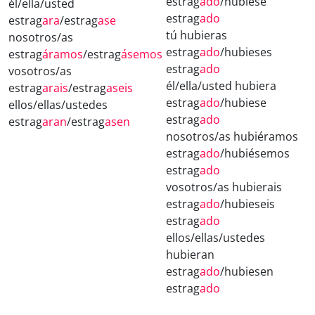
estrag
ado
/hubiese
él/ella/usted
estrag
ado
estrag
ara
/estrag
ase
tú hubieras
nosotros/as
estrag
ado
/hubieses
estrag
áramos
/estrag
ásemos
estrag
ado
vosotros/as
él/ella/usted hubiera
estrag
arais
/estrag
aseis
estrag
ado
/hubiese
ellos/ellas/ustedes
estrag
ado
estrag
aran
/estrag
asen
nosotros/as hubiéramos
estrag
ado
/hubiésemos
estrag
ado
vosotros/as hubierais
estrag
ado
/hubieseis
estrag
ado
ellos/ellas/ustedes
hubieran
estrag
ado
/hubiesen
estrag
ado