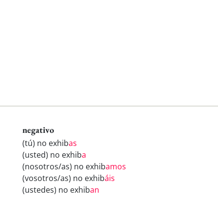
negativo
(tú) no exhib
as
(usted) no exhib
a
(nosotros/as) no exhib
amos
(vosotros/as) no exhib
áis
(ustedes) no exhib
an