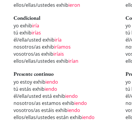
ellos/ellas/ustedes exhib
ieron
el
Condicional
Co
yo exhib
iría
yo
tú exhib
irías
tú
él/ella/usted exhib
iría
él
nosotros/as exhib
iríamos
no
vosotros/as exhib
iríais
vo
ellos/ellas/ustedes exhib
irían
el
Presente continuo
Pr
yo estoy exhib
iendo
yo
tú estás exhib
iendo
tú
él/ella/usted está exhib
iendo
él
nosotros/as estamos exhib
iendo
no
vosotros/as estáis exhib
iendo
vo
ellos/ellas/ustedes están exhib
iendo
el