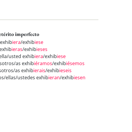
etérito imperfecto
 exhib
iera
/exhib
iese
 exhib
ieras
/exhib
ieses
ella/usted exhib
iera
/exhib
iese
sotros/as exhib
iéramos
/exhib
iésemos
sotros/as exhib
ierais
/exhib
ieseis
los/ellas/ustedes exhib
ieran
/exhib
iesen