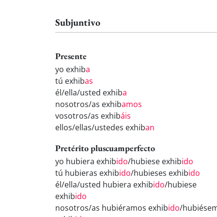
Subjuntivo
Presente
yo exhib
a
tú exhib
as
él/ella/usted exhib
a
nosotros/as exhib
amos
vosotros/as exhib
áis
ellos/ellas/ustedes exhib
an
Pretérito pluscuamperfecto
yo hubiera exhib
ido
/hubiese exhib
ido
tú hubieras exhib
ido
/hubieses exhib
ido
él/ella/usted hubiera exhib
ido
/hubiese
exhib
ido
nosotros/as hubiéramos exhib
ido
/hubiése