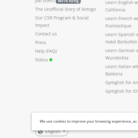
Job offers
We're hiring
Learn English 
The Unofficial Story of Aimigo
California
Our CSR Program
&
Social
Learn French w
Impact
Frantastique
Contact us
Learn Spanish 
Hotel Borbollón
Press
Learn German 
Help (FAQ)
Wunderbla
Status
Learn Italian w
Baldoria
Gymglish for A
Gymglish for iO
We use cookies to improve your browsing experience, as 
English