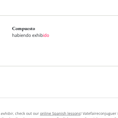
Compuesto
habiendo exhib
ido
b
exhibir
, check out our
online Spanish lessons
! Vatefaireconjuguer 