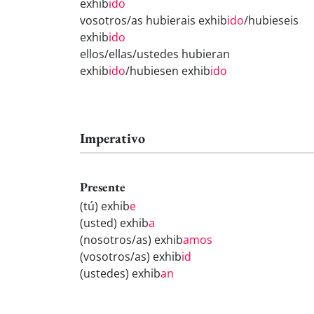
exhib
ido
vosotros/as hubierais exhib
ido
/hubieseis
exhib
ido
ellos/ellas/ustedes hubieran
exhib
ido
/hubiesen exhib
ido
Imperativo
Presente
(tú) exhib
e
(usted) exhib
a
(nosotros/as) exhib
amos
(vosotros/as) exhib
id
(ustedes) exhib
an