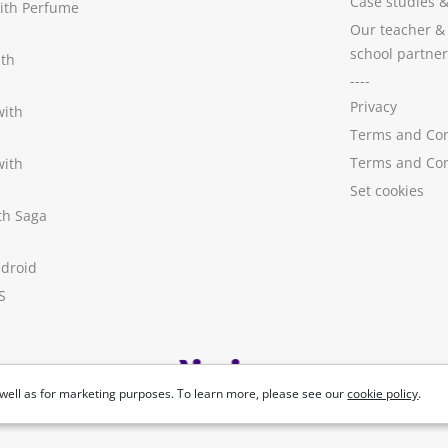
Case studies
with Perfume
Our teacher &
school partner
ith
----
Privacy
with
Terms and Con
Terms and Con
with
Set cookies
ith Saga
ndroid
S
well as for marketing purposes. To learn more, please see our
cookie policy
.