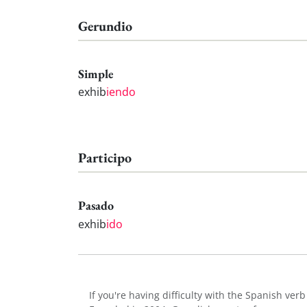
Gerundio
Simple
exhib
iendo
Participo
Pasado
exhib
ido
If you're having difficulty with the Spanish ver