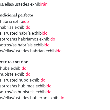
los/ellas/ustedes exhib
irán
ndicional perfecto
 habría exhib
ido
 habrías exhib
ido
/ella/usted habría exhib
ido
sotros/as habríamos exhib
ido
sotros/as habríais exhib
ido
los/ellas/ustedes habrían exhib
ido
etérito anterior
 hube exhib
ido
 hubiste exhib
ido
/ella/usted hubo exhib
ido
sotros/as hubimos exhib
ido
sotros/as hubisteis exhib
ido
los/ellas/ustedes hubieron exhib
ido