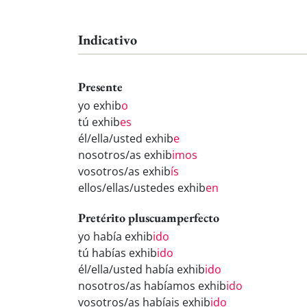
Indicativo
Presente
yo exhib
o
tú exhib
es
él/ella/usted exhib
e
nosotros/as exhib
imos
vosotros/as exhib
ís
ellos/ellas/ustedes exhib
en
Pretérito pluscuamperfecto
yo había exhib
ido
tú habías exhib
ido
él/ella/usted había exhib
ido
nosotros/as habíamos exhib
ido
vosotros/as habíais exhib
ido