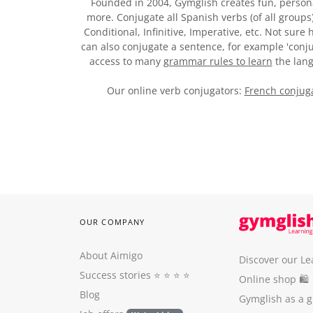
Founded in 2004, Gymglish creates fun, person
more. Conjugate all Spanish verbs (of all groups
Conditional, Infinitive, Imperative, etc. Not sur
can also conjugate a sentence, for example 'conju
access to many
grammar rules to learn
the lang
Our online verb conjugators:
French conjuga
OUR COMPANY
About Aimigo
Discover our Le
Success stories
⭐️ ⭐️ ⭐️ ⭐️
Online shop 🛍
Blog
Gymglish as a gi