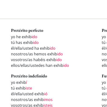
Pretérito perfecto
Pr
yo he exhib
ido
yo
tú has exhib
ido
tú
él/ella/usted ha exhib
ido
él/
nosotros/as hemos exhib
ido
no
vosotros/as habéis exhib
ido
vo
ellos/ellas/ustedes han exhib
ido
el
Pretérito indefinido
Fu
yo exhib
í
yo
tú exhib
iste
tú
él/ella/usted exhib
ió
él/
nosotros/as exhib
imos
no
vosotros/as exhib
isteis
vo