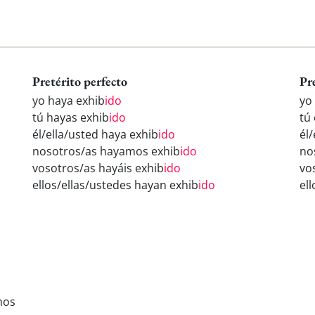
Pretérito perfecto
Pr
yo haya exhib
ido
yo
tú hayas exhib
ido
tú
él/ella/usted haya exhib
ido
él/
nosotros/as hayamos exhib
ido
no
vosotros/as hayáis exhib
ido
vo
ellos/ellas/ustedes hayan exhib
ido
el
mos