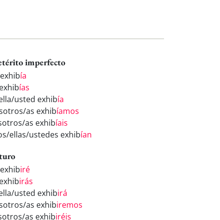
etérito imperfecto
 exhib
ía
 exhib
ías
ella/usted exhib
ía
sotros/as exhib
íamos
sotros/as exhib
íais
los/ellas/ustedes exhib
ían
turo
 exhib
iré
 exhib
irás
ella/usted exhib
irá
sotros/as exhib
iremos
sotros/as exhib
iréis