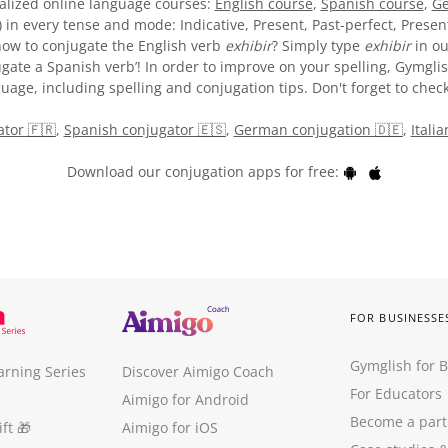
alized online language courses:
English course
,
Spanish course
,
Ge
) in every tense and mode: Indicative, Present, Past-perfect, Presen
e how to conjugate the English verb
exhibir
? Simply type
exhibir
in ou
gate a Spanish verb’! In order to improve on your spelling, Gymglis
uage, including spelling and conjugation tips. Don't forget to check
tor 🇫🇷
,
Spanish conjugator 🇪🇸
,
German conjugation 🇩🇪
,
Itali
Download our conjugation apps for free:
FOR BUSINESSE
Gymglish for 
arning Series
Discover Aimigo Coach
For Educators
Aimigo for Android
Become a part
ft
🎁
Aimigo for iOS