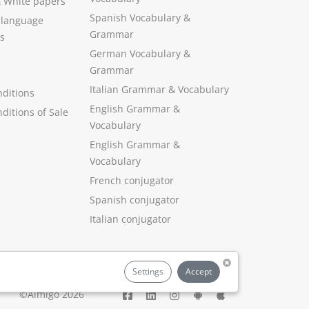
&
White papers
Spanish Vocabulary
&
 language
Grammar
s
German Vocabulary
&
Grammar
Italian Grammar
&
Vocabulary
ditions
English Grammar
&
ditions of Sale
Vocabulary
English Grammar &
Vocabulary
French conjugator
Spanish conjugator
Italian conjugator
Settings
Accept
©Aimigo 2026