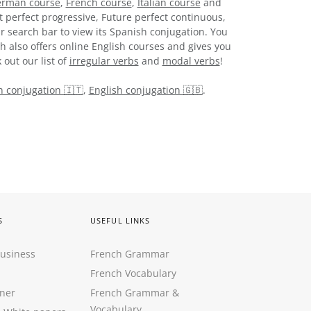
rman course
,
French course
,
Italian course
and
t perfect progressive, Future perfect continuous,
r search bar to view its Spanish conjugation. You
h also offers online English courses and gives you
 out our list of
irregular verbs
and
modal verbs
!
an conjugation 🇮🇹
,
English conjugation 🇬🇧
.
S
USEFUL LINKS
Business
French Grammar
French Vocabulary
ner
French Grammar &
Vocabulary