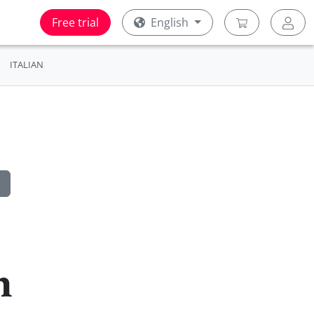
Free trial
English
ITALIAN
h