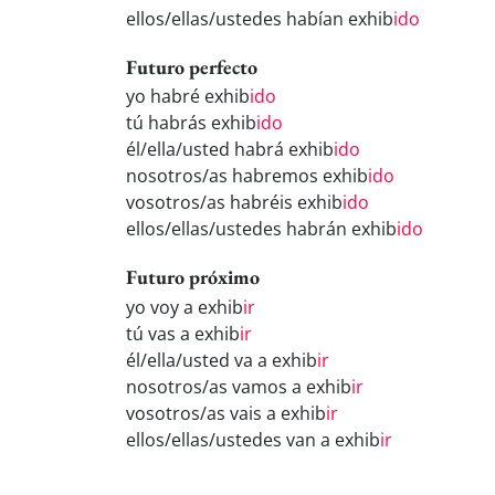
ellos/ellas/ustedes habían exhib
ido
Futuro perfecto
yo habré exhib
ido
tú habrás exhib
ido
él/ella/usted habrá exhib
ido
nosotros/as habremos exhib
ido
vosotros/as habréis exhib
ido
ellos/ellas/ustedes habrán exhib
ido
Futuro próximo
yo voy a exhib
ir
tú vas a exhib
ir
él/ella/usted va a exhib
ir
nosotros/as vamos a exhib
ir
vosotros/as vais a exhib
ir
ellos/ellas/ustedes van a exhib
ir