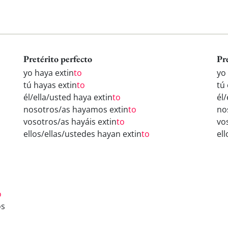
Pretérito perfecto
Pr
yo haya extin
to
yo
tú hayas extin
to
tú 
él/ella/usted haya extin
to
él/
nosotros/as hayamos extin
to
no
vosotros/as hayáis extin
to
vo
ellos/ellas/ustedes hayan extin
to
ell
o
os