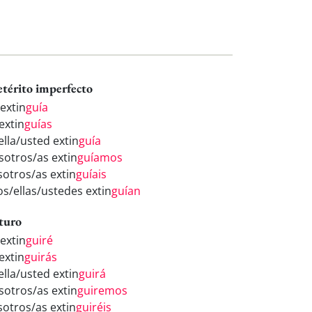
etérito imperfecto
 extin
guía
extin
guías
ella/usted extin
guía
sotros/as extin
guíamos
sotros/as extin
guíais
os/ellas/ustedes extin
guían
turo
 extin
guiré
extin
guirás
ella/usted extin
guirá
sotros/as extin
guiremos
sotros/as extin
guiréis