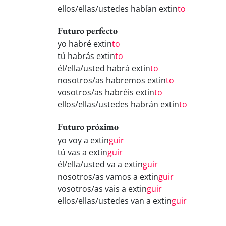
ellos/ellas/ustedes habían extin
to
Futuro perfecto
yo habré extin
to
tú habrás extin
to
él/ella/usted habrá extin
to
nosotros/as habremos extin
to
vosotros/as habréis extin
to
ellos/ellas/ustedes habrán extin
to
Futuro próximo
yo voy a extin
guir
tú vas a extin
guir
él/ella/usted va a extin
guir
nosotros/as vamos a extin
guir
vosotros/as vais a extin
guir
ellos/ellas/ustedes van a extin
guir