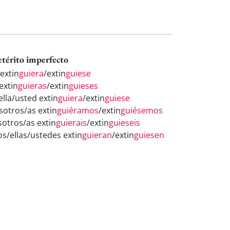
etérito imperfecto
 extin
guiera
/extin
guiese
extin
guieras
/extin
guieses
ella/usted extin
guiera
/extin
guiese
sotros/as extin
guiéramos
/extin
guiésemos
sotros/as extin
guierais
/extin
guieseis
os/ellas/ustedes extin
guieran
/extin
guiesen