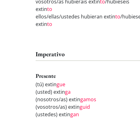
vosotros/as hubierais extin
to
/hubieseis
extin
to
ellos/ellas/ustedes hubieran extin
to
/hubies
extin
to
Imperativo
Presente
(tú) extin
gue
(usted) extin
ga
(nosotros/as) extin
gamos
(vosotros/as) extin
guid
(ustedes) extin
gan