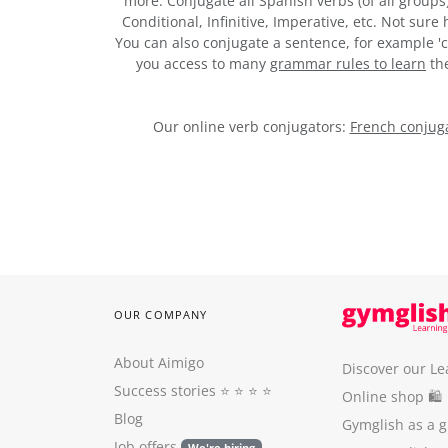
more. Conjugate all Spanish verbs (of all groups
Conditional, Infinitive, Imperative, etc. Not sur
You can also conjugate a sentence, for example 'c
you access to many
grammar rules to learn
the
Our online verb conjugators:
French conjuga
OUR COMPANY
About Aimigo
Discover our Le
Success stories
⭐️ ⭐️ ⭐️ ⭐️
Online shop 🛍
Blog
Gymglish as a gi
Job offers