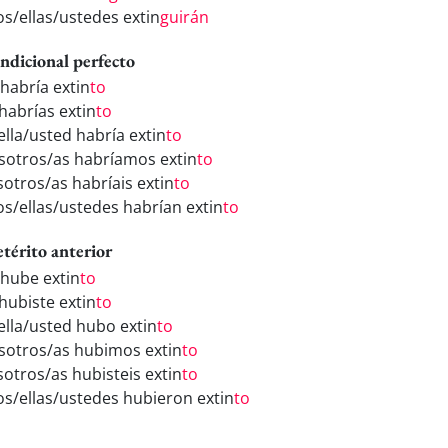
os/ellas/ustedes extin
guirán
ndicional perfecto
 habría extin
to
 habrías extin
to
ella/usted habría extin
to
sotros/as habríamos extin
to
sotros/as habríais extin
to
los/ellas/ustedes habrían extin
to
etérito anterior
 hube extin
to
 hubiste extin
to
/ella/usted hubo extin
to
sotros/as hubimos extin
to
sotros/as hubisteis extin
to
los/ellas/ustedes hubieron extin
to