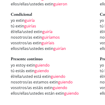
ellos/ellas/ustedes extin
guieron
ell
Condicional
Co
yo extin
guiría
yo
tú extin
guirías
tú
él/ella/usted extin
guiría
él/
nosotros/as extin
guiríamos
no
vosotros/as extin
guiríais
vo
ellos/ellas/ustedes extin
guirían
el
Presente continuo
Pr
yo estoy extin
guiendo
yo
tú estás extin
guiendo
tú
él/ella/usted está extin
guiendo
él
nosotros/as estamos extin
guiendo
no
vosotros/as estáis extin
guiendo
vo
ellos/ellas/ustedes están extin
guiendo
el