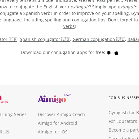
) in every tense and mode: Indicative, Present, Past-perfect, Presen
e how to conjugate the English verb
extinguir
? Simply type
extinguir
i
onjugate a Spanish verb’! In order to improve on your spelling, Gym
 language, including spelling and conjugation tips. Don't forget to 
verbs
!
tor 🇫🇷
,
Spanish conjugator 🇪🇸
,
German conjugation 🇩🇪
,
Itali
Download our conjugation apps for free:
FOR BUSINESSE
Gymglish for 
arning Series
Discover Aimigo Coach
For Educators
Aimigo for Android
Become a part
ft
🎁
Aimigo for iOS
Case studies