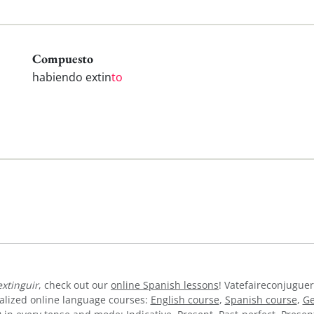
Compuesto
habiendo extin
to
extinguir
, check out our
online Spanish lessons
! Vatefaireconjuguer
alized online language courses:
English course
,
Spanish course
,
Ge