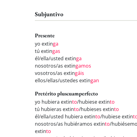
Subjuntivo
Presente
yo extin
ga
tú extin
gas
él/ella/usted extin
ga
nosotros/as extin
gamos
vosotros/as extin
gáis
ellos/ellas/ustedes extin
gan
Pretérito pluscuamperfecto
yo hubiera extin
to
/hubiese extin
to
tú hubieras extin
to
/hubieses extin
to
él/ella/usted hubiera extin
to
/hubiese extin
t
nosotros/as hubiéramos extin
to
/hubiésem
extin
to