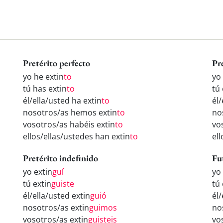
Pretérito perfecto
Pr
yo he extin
to
yo
tú has extin
to
tú 
él/ella/usted ha extin
to
él/
nosotros/as hemos extin
to
no
vosotros/as habéis extin
to
vo
ellos/ellas/ustedes han extin
to
ell
Pretérito indefinido
Fu
yo extin
guí
yo
tú extin
guiste
tú 
él/ella/usted extin
guió
él/
nosotros/as extin
guimos
no
vosotros/as extin
guisteis
vo