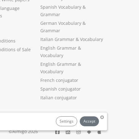
Spanish Vocabulary
&
 language
Grammar
s
German Vocabulary
&
Grammar
Italian Grammar
&
Vocabulary
ditions
English Grammar
&
ditions of Sale
Vocabulary
English Grammar &
Vocabulary
French conjugator
Spanish conjugator
Italian conjugator
Settings
Accept
©Aimigo 2026