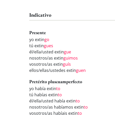
Indicativo
Presente
yo extin
go
tú extin
gues
él/ella/usted extin
gue
nosotros/as extin
guimos
vosotros/as extin
guís
ellos/ellas/ustedes extin
guen
Pretérito pluscuamperfecto
yo había extin
to
tú habías extin
to
él/ella/usted había extin
to
nosotros/as habíamos extin
to
vosotros/as habíais extin
to