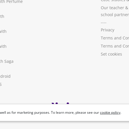
with Perfume
Our teacher &
school partner
ith
----
Privacy
with
Terms and Con
Terms and Con
with
Set cookies
ith Saga
ndroid
S
well as for marketing purposes. To learn more, please see our
cookie policy
.