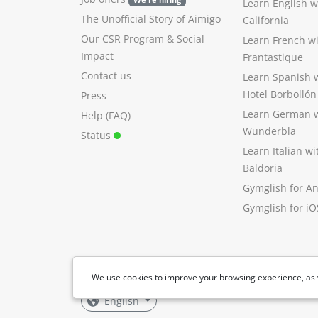
We're hiring
Learn English 
The Unofficial Story of Aimigo
California
Our CSR Program
&
Social
Learn French w
Impact
Frantastique
Contact us
Learn Spanish 
Hotel Borbollón
Press
Learn German 
Help (FAQ)
Wunderbla
Status
Learn Italian w
Baldoria
Gymglish for A
Gymglish for iO
We use cookies to improve your browsing experience, as 
English