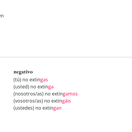
en
negativo
(tú) no extin
gas
(usted) no extin
ga
(nosotros/as) no extin
gamos
(vosotros/as) no extin
gáis
(ustedes) no extin
gan