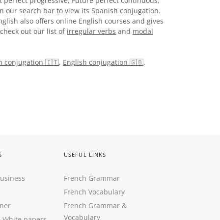
t perfect progressive, Future perfect continuous,
n our search bar to view its Spanish conjugation.
glish also offers online English courses and gives
check out our list of
irregular verbs
and
modal
an conjugation 🇮🇹
,
English conjugation 🇬🇧
.
S
USEFUL LINKS
Business
French Grammar
French Vocabulary
ner
French Grammar &
Vocabulary
&
White papers