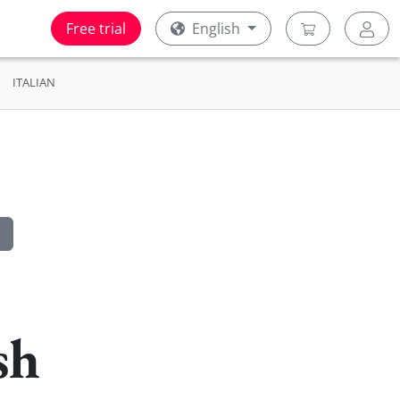
Free trial
English
ITALIAN
sh