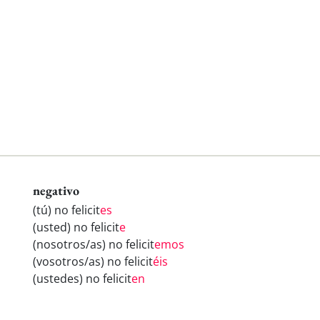
negativo
(tú) no felicit
es
(usted) no felicit
e
(nosotros/as) no felicit
emos
(vosotros/as) no felicit
éis
(ustedes) no felicit
en