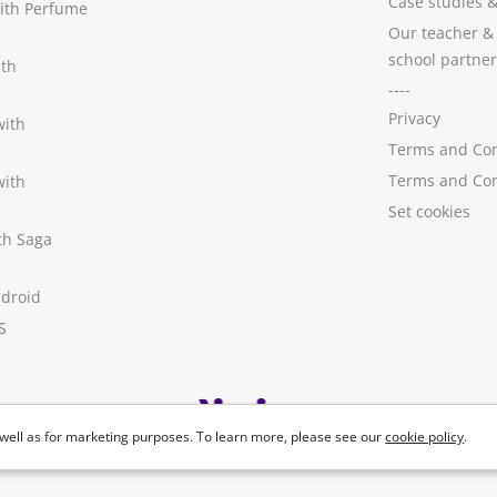
Case studies
with Perfume
Our teacher &
school partner
ith
----
Privacy
with
Terms and Con
Terms and Con
with
Set cookies
ith Saga
ndroid
S
well as for marketing purposes. To learn more, please see our
cookie policy
.