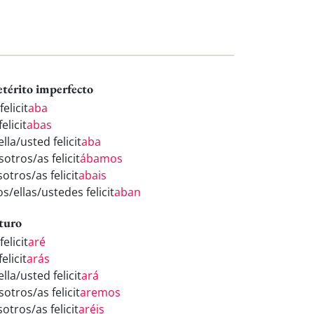
etérito imperfecto
felicit
aba
felicit
abas
ella/usted felicit
aba
otros/as felicit
ábamos
otros/as felicit
abais
os/ellas/ustedes felicit
aban
turo
felicit
aré
felicit
arás
ella/usted felicit
ará
otros/as felicit
aremos
otros/as felicit
aréis