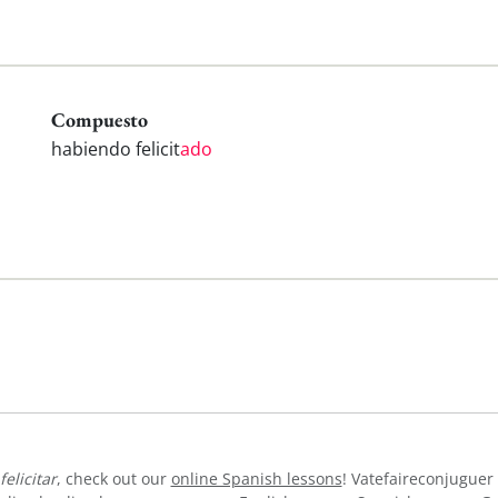
Compuesto
habiendo felicit
ado
felicitar
, check out our
online Spanish lessons
! Vatefaireconjuguer 