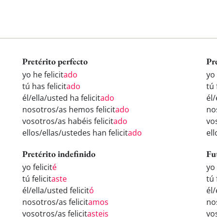
Pretérito perfecto
Pr
yo he felicit
ado
yo 
tú has felicit
ado
tú 
él/ella/usted ha felicit
ado
él/
nosotros/as hemos felicit
ado
nos
vosotros/as habéis felicit
ado
vos
ellos/ellas/ustedes han felicit
ado
ell
Pretérito indefinido
Fu
yo felicit
é
yo 
tú felicit
aste
tú 
él/ella/usted felicit
ó
él/
nosotros/as felicit
amos
nos
vosotros/as felicit
asteis
vos