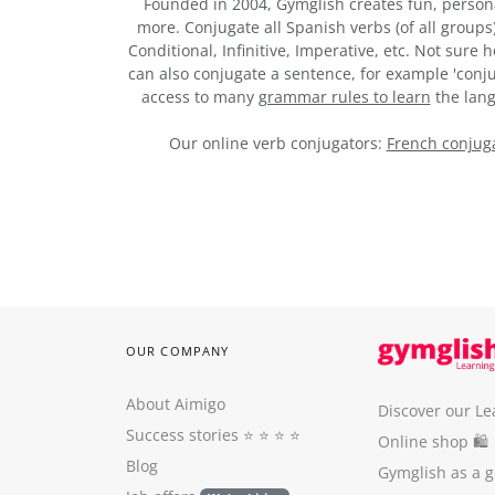
Founded in 2004, Gymglish creates fun, person
more. Conjugate all Spanish verbs (of all groups
Conditional, Infinitive, Imperative, etc. Not sure
can also conjugate a sentence, for example 'conju
access to many
grammar rules to learn
the lang
Our online verb conjugators:
French conjuga
OUR COMPANY
About Aimigo
Discover our Le
Success stories
⭐️ ⭐️ ⭐️ ⭐️
Online shop 🛍
Blog
Gymglish as a gi