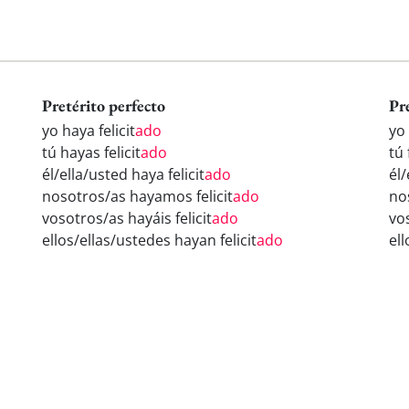
Pretérito perfecto
Pr
yo haya felicit
ado
yo 
tú hayas felicit
ado
tú 
él/ella/usted haya felicit
ado
él/
nosotros/as hayamos felicit
ado
nos
vosotros/as hayáis felicit
ado
vos
ellos/ellas/ustedes hayan felicit
ado
ell