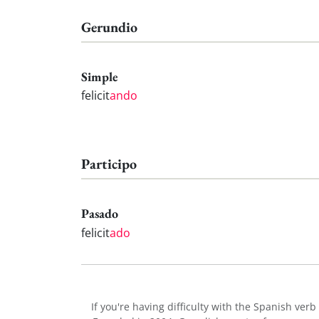
Gerundio
Simple
felicit
ando
Participo
Pasado
felicit
ado
If you're having difficulty with the Spanish verb