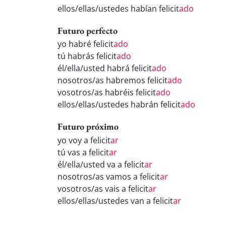
ellos/ellas/ustedes habían felicit
ado
Futuro perfecto
yo habré felicit
ado
tú habrás felicit
ado
él/ella/usted habrá felicit
ado
nosotros/as habremos felicit
ado
vosotros/as habréis felicit
ado
ellos/ellas/ustedes habrán felicit
ado
Futuro próximo
yo voy a felicit
ar
tú vas a felicit
ar
él/ella/usted va a felicit
ar
nosotros/as vamos a felicit
ar
vosotros/as vais a felicit
ar
ellos/ellas/ustedes van a felicit
ar