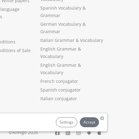
&
White papers
Spanish Vocabulary
&
 language
Grammar
s
German Vocabulary
&
Grammar
Italian Grammar
&
Vocabulary
ditions
English Grammar
&
ditions of Sale
Vocabulary
English Grammar &
Vocabulary
French conjugator
Spanish conjugator
Italian conjugator
Settings
Accept
©Aimigo 2026