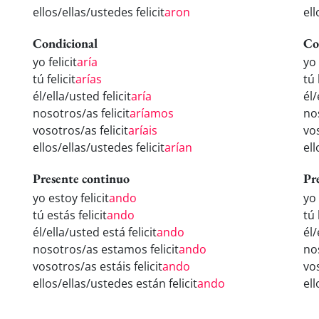
ellos/ellas/ustedes felicit
aron
ell
Condicional
Co
yo felicit
aría
yo 
tú felicit
arías
tú 
él/ella/usted felicit
aría
él/
nosotros/as felicit
aríamos
no
vosotros/as felicit
aríais
vos
ellos/ellas/ustedes felicit
arían
ell
Presente continuo
Pr
yo estoy felicit
ando
yo 
tú estás felicit
ando
tú 
él/ella/usted está felicit
ando
él/
nosotros/as estamos felicit
ando
no
vosotros/as estáis felicit
ando
vos
ellos/ellas/ustedes están felicit
ando
ell