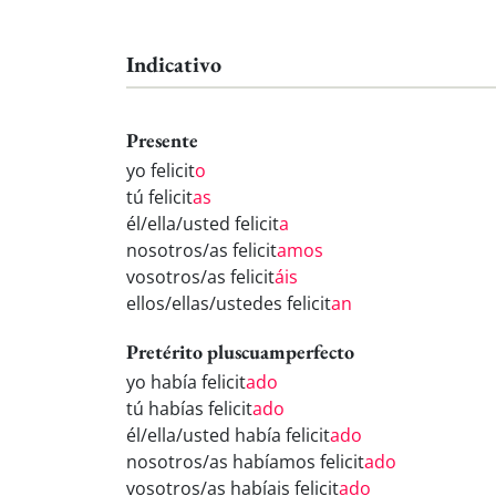
Indicativo
Presente
yo felicit
o
tú felicit
as
él/ella/usted felicit
a
nosotros/as felicit
amos
vosotros/as felicit
áis
ellos/ellas/ustedes felicit
an
Pretérito pluscuamperfecto
yo había felicit
ado
tú habías felicit
ado
él/ella/usted había felicit
ado
nosotros/as habíamos felicit
ado
vosotros/as habíais felicit
ado