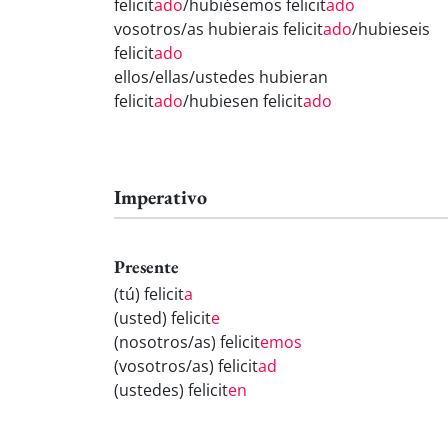
felicit
ado
/hubiésemos felicit
ado
vosotros/as hubierais felicit
ado
/hubieseis
felicit
ado
ellos/ellas/ustedes hubieran
felicit
ado
/hubiesen felicit
ado
Imperativo
Presente
(tú) felicit
a
(usted) felicit
e
(nosotros/as) felicit
emos
(vosotros/as) felicit
ad
(ustedes) felicit
en