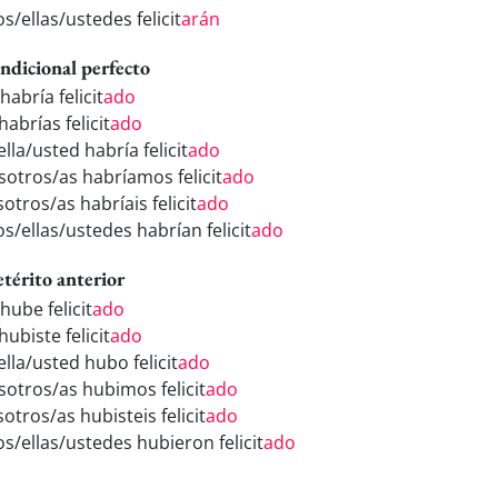
os/ellas/ustedes felicit
arán
ndicional perfecto
habría felicit
ado
habrías felicit
ado
ella/usted habría felicit
ado
sotros/as habríamos felicit
ado
otros/as habríais felicit
ado
os/ellas/ustedes habrían felicit
ado
etérito anterior
hube felicit
ado
hubiste felicit
ado
ella/usted hubo felicit
ado
sotros/as hubimos felicit
ado
otros/as hubisteis felicit
ado
os/ellas/ustedes hubieron felicit
ado