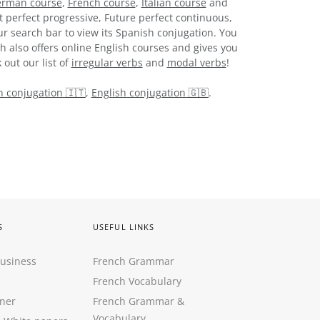
rman course
,
French course
,
Italian course
and
t perfect progressive, Future perfect continuous,
ur search bar to view its Spanish conjugation. You
h also offers online English courses and gives you
 out our list of
irregular verbs
and
modal verbs
!
an conjugation 🇮🇹
,
English conjugation 🇬🇧
.
S
USEFUL LINKS
Business
French Grammar
French Vocabulary
ner
French Grammar &
Vocabulary