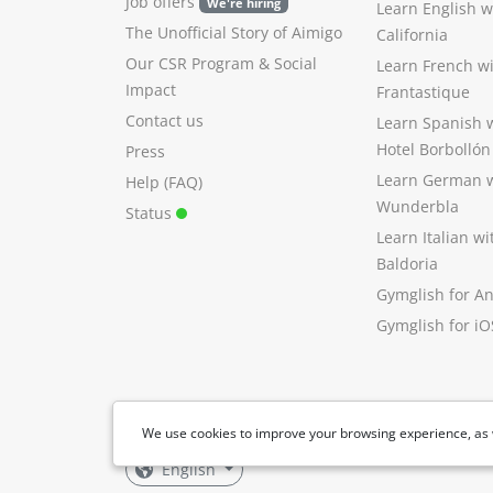
Job offers
We're hiring
Learn English 
The Unofficial Story of Aimigo
California
Our CSR Program
&
Social
Learn French w
Impact
Frantastique
Contact us
Learn Spanish 
Hotel Borbollón
Press
Learn German 
Help (FAQ)
Wunderbla
Status
Learn Italian w
Baldoria
Gymglish for A
Gymglish for iO
We use cookies to improve your browsing experience, as 
English