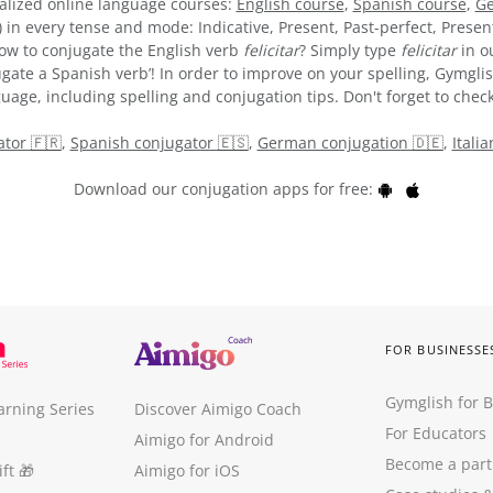
alized online language courses:
English course
,
Spanish course
,
Ge
) in every tense and mode: Indicative, Present, Past-perfect, Presen
 how to conjugate the English verb
felicitar
? Simply type
felicitar
in o
gate a Spanish verb’! In order to improve on your spelling, Gymglis
uage, including spelling and conjugation tips. Don't forget to check
tor 🇫🇷
,
Spanish conjugator 🇪🇸
,
German conjugation 🇩🇪
,
Itali
Download our conjugation apps for free:
FOR BUSINESSE
Gymglish for 
arning Series
Discover Aimigo Coach
For Educators
Aimigo for Android
Become a part
ft
🎁
Aimigo for iOS