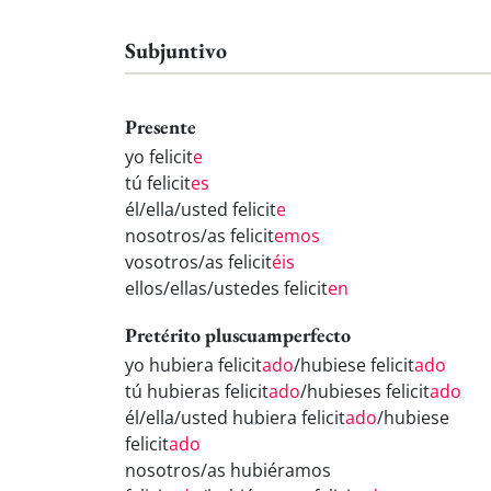
Subjuntivo
Presente
yo felicit
e
tú felicit
es
él/ella/usted felicit
e
nosotros/as felicit
emos
vosotros/as felicit
éis
ellos/ellas/ustedes felicit
en
Pretérito pluscuamperfecto
yo hubiera felicit
ado
/hubiese felicit
ado
tú hubieras felicit
ado
/hubieses felicit
ado
él/ella/usted hubiera felicit
ado
/hubiese
felicit
ado
nosotros/as hubiéramos