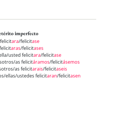
etérito imperfecto
felicit
ara
/felicit
ase
felicit
aras
/felicit
ases
ella/usted felicit
ara
/felicit
ase
otros/as felicit
áramos
/felicit
ásemos
otros/as felicit
arais
/felicit
aseis
os/ellas/ustedes felicit
aran
/felicit
asen