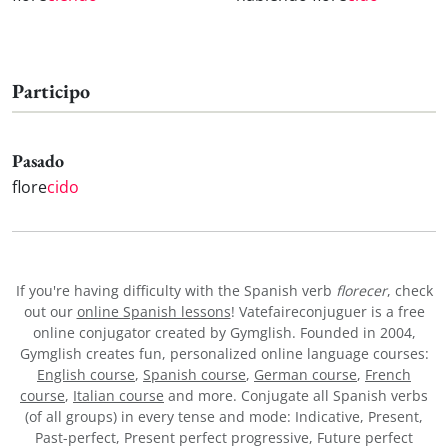
Participo
Pasado
flore
cido
If you're having difficulty with the Spanish verb
florecer
, check
out our
online Spanish lessons
! Vatefaireconjuguer is a free
online conjugator created by Gymglish. Founded in 2004,
Gymglish creates fun, personalized online language courses:
English course
,
Spanish course
,
German course
,
French
course
,
Italian course
and more. Conjugate all Spanish verbs
(of all groups) in every tense and mode: Indicative, Present,
Past-perfect, Present perfect progressive, Future perfect