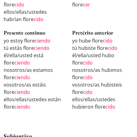
flore
cido
flore
cer
ellos/ellas/ustedes
habrían flore
cido
Presente continuo
Pretérito anterior
yo estoy flore
ciendo
yo hube flore
cido
tú estás flore
ciendo
tú hubiste flore
cido
él/ella/usted está
él/ella/usted hubo
flore
ciendo
flore
cido
nosotros/as estamos
nosotros/as hubimos
flore
ciendo
flore
cido
vosotros/as estáis
vosotros/as hubisteis
flore
ciendo
flore
cido
ellos/ellas/ustedes están
ellos/ellas/ustedes
flore
ciendo
hubieron flore
cido
Subjuntivo