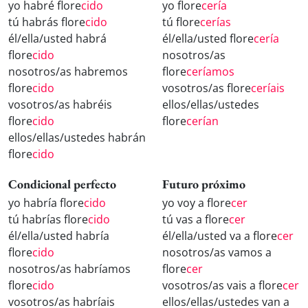
yo habré flore
cido
yo flore
cería
tú habrás flore
cido
tú flore
cerías
él/ella/usted habrá
él/ella/usted flore
cería
flore
cido
nosotros/as
nosotros/as habremos
flore
ceríamos
flore
cido
vosotros/as flore
ceríais
vosotros/as habréis
ellos/ellas/ustedes
flore
cido
flore
cerían
ellos/ellas/ustedes habrán
flore
cido
Condicional perfecto
Futuro próximo
yo habría flore
cido
yo voy a flore
cer
tú habrías flore
cido
tú vas a flore
cer
él/ella/usted habría
él/ella/usted va a flore
cer
flore
cido
nosotros/as vamos a
nosotros/as habríamos
flore
cer
flore
cido
vosotros/as vais a flore
cer
vosotros/as habríais
ellos/ellas/ustedes van a