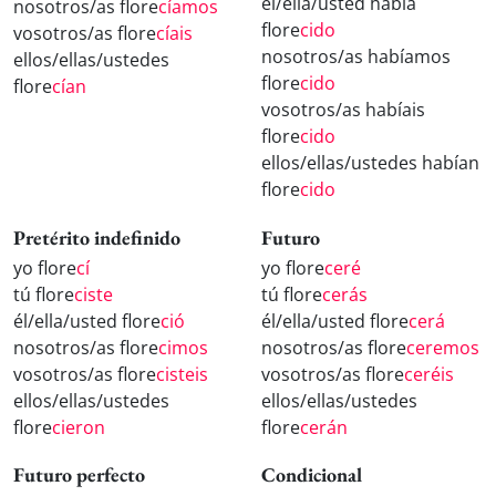
él/ella/usted había
nosotros/as flore
cíamos
flore
cido
vosotros/as flore
cíais
nosotros/as habíamos
ellos/ellas/ustedes
flore
cido
flore
cían
vosotros/as habíais
flore
cido
ellos/ellas/ustedes habían
flore
cido
Pretérito indefinido
Futuro
yo flore
cí
yo flore
ceré
tú flore
ciste
tú flore
cerás
él/ella/usted flore
ció
él/ella/usted flore
cerá
nosotros/as flore
cimos
nosotros/as flore
ceremos
vosotros/as flore
cisteis
vosotros/as flore
ceréis
ellos/ellas/ustedes
ellos/ellas/ustedes
flore
cieron
flore
cerán
Futuro perfecto
Condicional