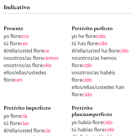
Indicativo
Presente
Pretérito perfecto
yo flore
zco
yo he flore
cido
tú flore
ces
tú has flore
cido
él/ella/usted flore
ce
él/ella/usted ha flore
cido
nosotros/as flore
cemos
nosotros/as hemos
vosotros/as flore
céis
flore
cido
ellos/ellas/ustedes
vosotros/as habéis
flore
cen
flore
cido
ellos/ellas/ustedes han
flore
cido
Pretérito imperfecto
Pretérito
pluscuamperfecto
yo flore
cía
yo había flore
cido
tú flore
cías
tú habías flore
cido
él/ella/usted flore
cía