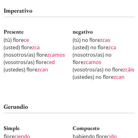
Imperativo
Presente
negativo
(tú) flore
ce
(tú) no flore
zcas
(usted) flore
zca
(usted) no flore
zca
(nosotros/as) flore
zcamos
(nosotros/as) no
(vosotros/as) flore
ced
flore
zcamos
(ustedes) flore
zcan
(vosotros/as) no flore
zcáis
(ustedes) no flore
zcan
Gerundio
Simple
Compuesto
flore
ciendo
habiendo flore
cido