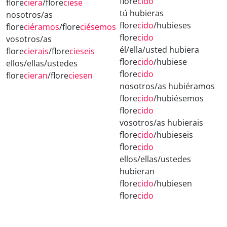
flore
cido
flore
ciera
/flore
ciese
tú hubieras
nosotros/as
flore
cido
/hubieses
flore
ciéramos
/flore
ciésemos
flore
cido
vosotros/as
él/ella/usted hubiera
flore
cierais
/flore
cieseis
flore
cido
/hubiese
ellos/ellas/ustedes
flore
cido
flore
cieran
/flore
ciesen
nosotros/as hubiéramos
flore
cido
/hubiésemos
flore
cido
vosotros/as hubierais
flore
cido
/hubieseis
flore
cido
ellos/ellas/ustedes
hubieran
flore
cido
/hubiesen
flore
cido