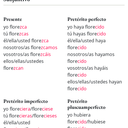
Presente
Pretérito perfecto
yo flore
zca
yo haya flore
cido
tú flore
zcas
tú hayas flore
cido
él/ella/usted flore
zca
él/ella/usted haya
nosotros/as flore
zcamos
flore
cido
vosotros/as flore
zcáis
nosotros/as hayamos
ellos/ellas/ustedes
flore
cido
flore
zcan
vosotros/as hayáis
flore
cido
ellos/ellas/ustedes hayan
flore
cido
Pretérito imperfecto
Pretérito
pluscuamperfecto
yo flore
ciera
/flore
ciese
yo hubiera
tú flore
cieras
/flore
cieses
flore
cido
/hubiese
él/ella/usted