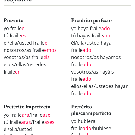
Presente
Pretérito perfecto
yo fraile
e
yo haya fraile
ado
tú fraile
es
tú hayas fraile
ado
él/ella/usted fraile
e
él/ella/usted haya
nosotros/as fraile
emos
fraile
ado
vosotros/as fraile
éis
nosotros/as hayamos
ellos/ellas/ustedes
fraile
ado
fraile
en
vosotros/as hayáis
fraile
ado
ellos/ellas/ustedes hayan
fraile
ado
Pretérito imperfecto
Pretérito
pluscuamperfecto
yo fraile
ara
/fraile
ase
yo hubiera
tú fraile
aras
/fraile
ases
fraile
ado
/hubiese
él/ella/usted