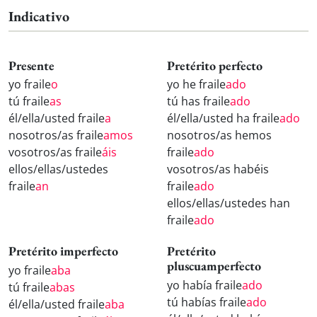
Indicativo
Presente
Pretérito perfecto
yo fraile
o
yo he fraile
ado
tú fraile
as
tú has fraile
ado
él/ella/usted fraile
a
él/ella/usted ha fraile
ado
nosotros/as fraile
amos
nosotros/as hemos
vosotros/as fraile
áis
fraile
ado
ellos/ellas/ustedes
vosotros/as habéis
fraile
an
fraile
ado
ellos/ellas/ustedes han
fraile
ado
Pretérito imperfecto
Pretérito
pluscuamperfecto
yo fraile
aba
yo había fraile
ado
tú fraile
abas
tú habías fraile
ado
él/ella/usted fraile
aba