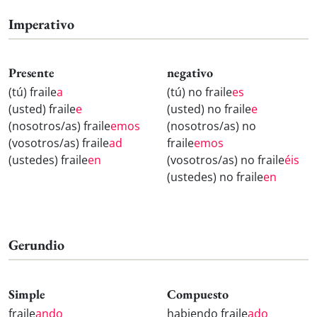
Imperativo
Presente
negativo
(tú) fraile
a
(tú) no fraile
es
(usted) fraile
e
(usted) no fraile
e
(nosotros/as) fraile
emos
(nosotros/as) no
(vosotros/as) fraile
ad
fraile
emos
(ustedes) fraile
en
(vosotros/as) no fraile
éis
(ustedes) no fraile
en
Gerundio
Simple
Compuesto
fraile
ando
habiendo fraile
ado