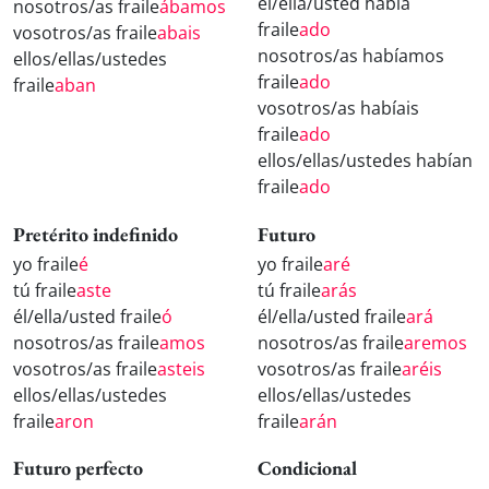
él/ella/usted había
nosotros/as fraile
ábamos
fraile
ado
vosotros/as fraile
abais
nosotros/as habíamos
ellos/ellas/ustedes
fraile
ado
fraile
aban
vosotros/as habíais
fraile
ado
ellos/ellas/ustedes habían
fraile
ado
Pretérito indefinido
Futuro
yo fraile
é
yo fraile
aré
tú fraile
aste
tú fraile
arás
él/ella/usted fraile
ó
él/ella/usted fraile
ará
nosotros/as fraile
amos
nosotros/as fraile
aremos
vosotros/as fraile
asteis
vosotros/as fraile
aréis
ellos/ellas/ustedes
ellos/ellas/ustedes
fraile
aron
fraile
arán
Futuro perfecto
Condicional