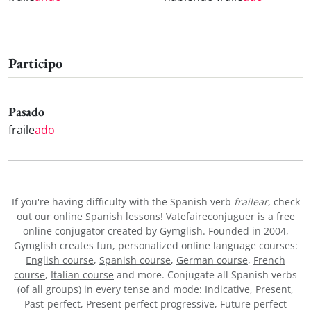
Participo
Pasado
fraile
ado
If you're having difficulty with the Spanish verb
frailear
, check
out our
online Spanish lessons
! Vatefaireconjuguer is a free
online conjugator created by Gymglish. Founded in 2004,
Gymglish creates fun, personalized online language courses:
English course
,
Spanish course
,
German course
,
French
course
,
Italian course
and more. Conjugate all Spanish verbs
(of all groups) in every tense and mode: Indicative, Present,
Past-perfect, Present perfect progressive, Future perfect