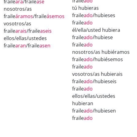
fraile
ado
fraile
ara
/fraile
ase
tú hubieras
nosotros/as
fraile
ado
/hubieses
fraile
áramos
/fraile
ásemos
fraile
ado
vosotros/as
él/ella/usted hubiera
fraile
arais
/fraile
aseis
fraile
ado
/hubiese
ellos/ellas/ustedes
fraile
ado
fraile
aran
/fraile
asen
nosotros/as hubiéramos
fraile
ado
/hubiésemos
fraile
ado
vosotros/as hubierais
fraile
ado
/hubieseis
fraile
ado
ellos/ellas/ustedes
hubieran
fraile
ado
/hubiesen
fraile
ado