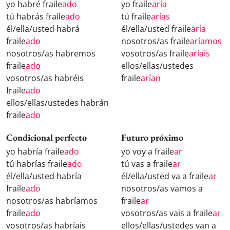
yo habré fraile
ado
yo fraile
aría
tú habrás fraile
ado
tú fraile
arías
él/ella/usted habrá
él/ella/usted fraile
aría
fraile
ado
nosotros/as fraile
aríamos
nosotros/as habremos
vosotros/as fraile
aríais
fraile
ado
ellos/ellas/ustedes
vosotros/as habréis
fraile
arían
fraile
ado
ellos/ellas/ustedes habrán
fraile
ado
Condicional perfecto
Futuro próximo
yo habría fraile
ado
yo voy a fraile
ar
tú habrías fraile
ado
tú vas a fraile
ar
él/ella/usted habría
él/ella/usted va a fraile
ar
fraile
ado
nosotros/as vamos a
nosotros/as habríamos
fraile
ar
fraile
ado
vosotros/as vais a fraile
ar
vosotros/as habríais
ellos/ellas/ustedes van a