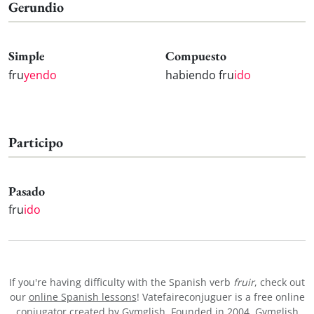
Gerundio
Simple
Compuesto
fru
yendo
habiendo fru
ido
Participo
Pasado
fru
ido
If you're having difficulty with the Spanish verb
fruir
, check out
our
online Spanish lessons
! Vatefaireconjuguer is a free online
conjugator created by Gymglish. Founded in 2004, Gymglish