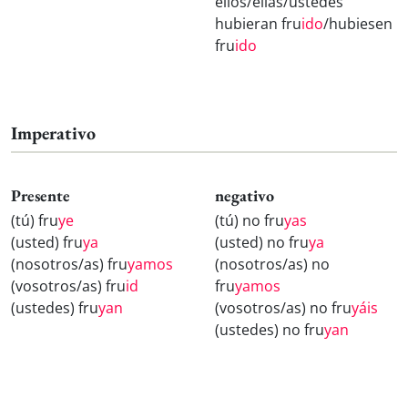
ellos/ellas/ustedes
hubieran fru
ido
/hubiesen
fru
ido
Imperativo
Presente
negativo
(tú) fru
ye
(tú) no fru
yas
(usted) fru
ya
(usted) no fru
ya
(nosotros/as) fru
yamos
(nosotros/as) no
(vosotros/as) fru
id
fru
yamos
(ustedes) fru
yan
(vosotros/as) no fru
yáis
(ustedes) no fru
yan