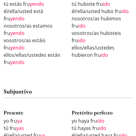
tú estás fru
yendo
tú hubiste fru
ido
él/ella/usted está
él/ella/usted hubo fru
ido
fru
yendo
nosotros/as hubimos
nosotros/as estamos
fru
ido
fru
yendo
vosotros/as hubisteis
vosotros/as estáis
fru
ido
fru
yendo
ellos/ellas/ustedes
ellos/ellas/ustedes están
hubieron fru
ido
fru
yendo
Subjuntivo
Presente
Pretérito perfecto
yo fru
ya
yo haya fru
ido
tú fru
yas
tú hayas fru
ido
él/ella/usted fru
ya
él/ella/usted haya fru
ido