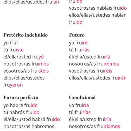
fru
ido
ellos/ellas/ustedes fru
ían
vosotros/as habíais fru
ido
ellos/ellas/ustedes habían
fru
ido
Pretérito indefinido
Futuro
yo fru
í
yo fru
iré
tú fru
iste
tú fru
irás
él/ella/usted fru
yó
él/ella/usted fru
irá
nosotros/as fru
imos
nosotros/as fru
iremos
vosotros/as fru
isteis
vosotros/as fru
iréis
ellos/ellas/ustedes
ellos/ellas/ustedes fru
irán
fru
yeron
Futuro perfecto
Condicional
yo habré fru
ido
yo fru
iría
tú habrás fru
ido
tú fru
irías
él/ella/usted habrá fru
ido
él/ella/usted fru
iría
nosotros/as habremos
nosotros/as fru
iríamos