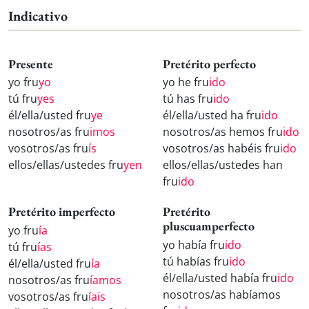
Indicativo
Presente
Pretérito perfecto
yo fru
yo
yo he fru
ido
tú fru
yes
tú has fru
ido
él/ella/usted fru
ye
él/ella/usted ha fru
ido
nosotros/as fru
imos
nosotros/as hemos fru
ido
vosotros/as fru
ís
vosotros/as habéis fru
ido
ellos/ellas/ustedes fru
yen
ellos/ellas/ustedes han
fru
ido
Pretérito imperfecto
Pretérito
pluscuamperfecto
yo fru
ía
yo había fru
ido
tú fru
ías
tú habías fru
ido
él/ella/usted fru
ía
él/ella/usted había fru
ido
nosotros/as fru
íamos
nosotros/as habíamos
vosotros/as fru
íais