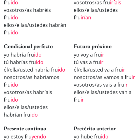
fru
ido
vosotros/as fru
iríais
vosotros/as habréis
ellos/ellas/ustedes
fru
ido
fru
irían
ellos/ellas/ustedes habrán
fru
ido
Condicional perfecto
Futuro próximo
yo habría fru
ido
yo voy a fru
ir
tú habrías fru
ido
tú vas a fru
ir
él/ella/usted habría fru
ido
él/ella/usted va a fru
ir
nosotros/as habríamos
nosotros/as vamos a fru
ir
fru
ido
vosotros/as vais a fru
ir
vosotros/as habríais
ellos/ellas/ustedes van a
fru
ido
fru
ir
ellos/ellas/ustedes
habrían fru
ido
Presente continuo
Pretérito anterior
yo estoy fru
yendo
yo hube fru
ido