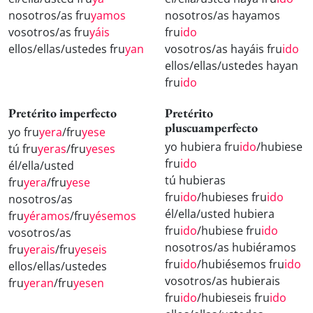
nosotros/as fru
yamos
nosotros/as hayamos
vosotros/as fru
yáis
fru
ido
ellos/ellas/ustedes fru
yan
vosotros/as hayáis fru
ido
ellos/ellas/ustedes hayan
fru
ido
Pretérito imperfecto
Pretérito
pluscuamperfecto
yo fru
yera
/fru
yese
yo hubiera fru
ido
/hubiese
tú fru
yeras
/fru
yeses
fru
ido
él/ella/usted
tú hubieras
fru
yera
/fru
yese
fru
ido
/hubieses fru
ido
nosotros/as
él/ella/usted hubiera
fru
yéramos
/fru
yésemos
fru
ido
/hubiese fru
ido
vosotros/as
nosotros/as hubiéramos
fru
yerais
/fru
yeseis
fru
ido
/hubiésemos fru
ido
ellos/ellas/ustedes
vosotros/as hubierais
fru
yeran
/fru
yesen
fru
ido
/hubieseis fru
ido