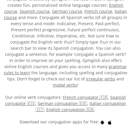
creates fun, personalized online language courses:
English
course
,
Spanish course
,
German course
,
French course
,
Italian
course
and more. Conjugate all Spanish verbs (of all groups) in
every tense and mode: Indicative, Present, Past-perfect,
Present perfect progressive, Future perfect continuous,
Conditional, Infinitive, Imperative, etc. Not sure how to
conjugate the English verb
fruir
? Simply type
fruir
in our
search bar to view its Spanish conjugation. You can also
conjugate a sentence, for example 'conjugate a Spanish verb’!
In order to improve on your spelling, Gymglish also offers
online English courses and gives you access to many
grammar
rules to learn
the language, including spelling and conjugation
tips. Don't forget to check out our list of
irregular verbs
and
modal verbs
!
Our online verb conjugators:
French conjugator 🇫🇷
,
Spanish
conjugator 🇪🇸
,
German conjugation 🇩🇪
,
Italian conjugation
🇮🇹
,
English conjugation 🇬🇧
.
Download our conjugation apps for free: