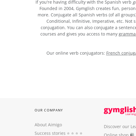
If you're having difficulty with the Spanish verb
g
Founded in 2004, Gymglish creates fun, person
more. Conjugate all Spanish verbs (of all groups
Conditional, Infinitive, Imperative, etc. No
conjugation. You can also conjugate a sentence,
courses and gives you access to many
grammar 
Our online verb conjugators:
French conjuga
OUR COMPANY
About Aimigo
Discover our Le
Success stories
⭐️ ⭐️ ⭐️ ⭐️
Online shop 🛍