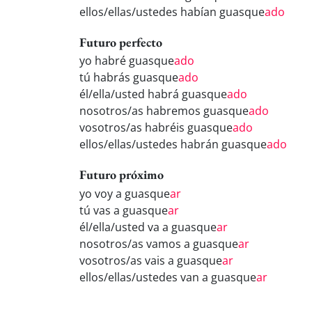
ellos/ellas/ustedes habían guasque
ado
Futuro perfecto
yo habré guasque
ado
tú habrás guasque
ado
él/ella/usted habrá guasque
ado
nosotros/as habremos guasque
ado
vosotros/as habréis guasque
ado
ellos/ellas/ustedes habrán guasque
ado
Futuro próximo
yo voy a guasque
ar
tú vas a guasque
ar
él/ella/usted va a guasque
ar
nosotros/as vamos a guasque
ar
vosotros/as vais a guasque
ar
ellos/ellas/ustedes van a guasque
ar