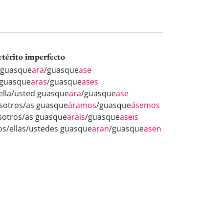
etérito imperfecto
 guasque
ara
/guasque
ase
 guasque
aras
/guasque
ases
/ella/usted guasque
ara
/guasque
ase
sotros/as guasque
áramos
/guasque
ásemos
sotros/as guasque
arais
/guasque
aseis
los/ellas/ustedes guasque
aran
/guasque
asen