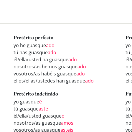
Pretérito perfecto
Pr
yo he guasque
ado
yo
tú has guasque
ado
tú
él/ella/usted ha guasque
ado
él
nosotros/as hemos guasque
ado
no
vosotros/as habéis guasque
ado
vo
ellos/ellas/ustedes han guasque
ado
el
Pretérito indefinido
Fu
yo guasque
é
yo
tú guasque
aste
tú
él/ella/usted guasque
ó
él
nosotros/as guasque
amos
no
vosotros/as guasque
asteis
vo