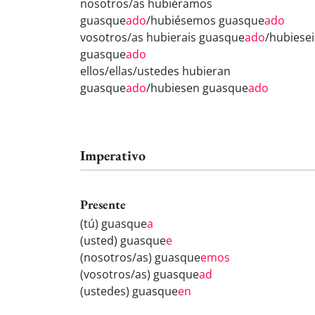
nosotros/as hubiéramos
guasque
ado
/hubiésemos guasque
ado
vosotros/as hubierais guasque
ado
/hubiesei
guasque
ado
ellos/ellas/ustedes hubieran
guasque
ado
/hubiesen guasque
ado
Imperativo
Presente
(tú) guasque
a
(usted) guasque
e
(nosotros/as) guasque
emos
(vosotros/as) guasque
ad
(ustedes) guasque
en