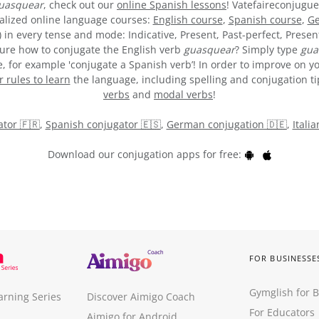
uasquear
, check out our
online Spanish lessons
! Vatefaireconjugue
alized online language courses:
English course
,
Spanish course
,
Ge
) in every tense and mode: Indicative, Present, Past-perfect, Presen
t sure how to conjugate the English verb
guasquear
? Simply type
gua
 for example 'conjugate a Spanish verb’! In order to improve on yo
rules to learn
the language, including spelling and conjugation tips
verbs
and
modal verbs
!
tor 🇫🇷
,
Spanish conjugator 🇪🇸
,
German conjugation 🇩🇪
,
Itali
Download our conjugation apps for free:
FOR BUSINESSE
Gymglish for 
arning Series
Discover Aimigo Coach
For Educators
Aimigo for Android