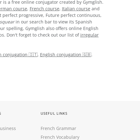
r is a free online conjugator created by Gymglish.
rman course
,
French course
,
Italian course
and
t perfect progressive, Future perfect continuous,
squear
in our search bar to view its Spanish
ur spelling, Gymglish also offers online English
. Don't forget to check out our list of
irregular
an conjugation 🇮🇹
,
English conjugation 🇬🇧
.
S
USEFUL LINKS
Business
French Grammar
French Vocabulary