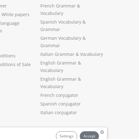
ner
French Grammar &
Vocabulary
&
White papers
Spanish Vocabulary
&
 language
Grammar
s
German Vocabulary
&
Grammar
Italian Grammar
&
Vocabulary
ditions
English Grammar
&
ditions of Sale
Vocabulary
English Grammar &
Vocabulary
French conjugator
Spanish conjugator
Italian conjugator
Settings
Accept