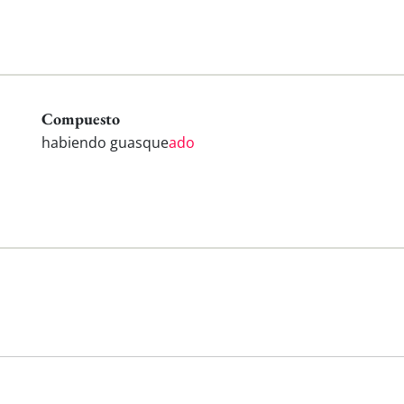
Compuesto
habiendo guasque
ado