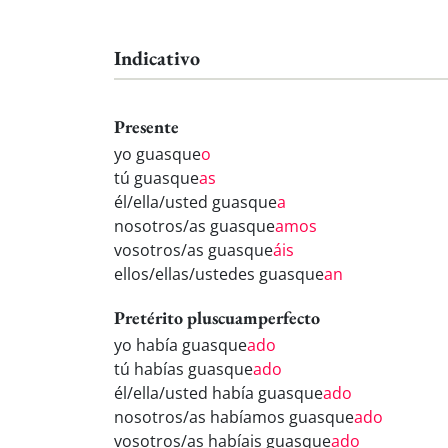
Indicativo
Presente
yo guasque
o
tú guasque
as
él/ella/usted guasque
a
nosotros/as guasque
amos
vosotros/as guasque
áis
ellos/ellas/ustedes guasque
an
Pretérito pluscuamperfecto
yo había guasque
ado
tú habías guasque
ado
él/ella/usted había guasque
ado
nosotros/as habíamos guasque
ado
vosotros/as habíais guasque
ado