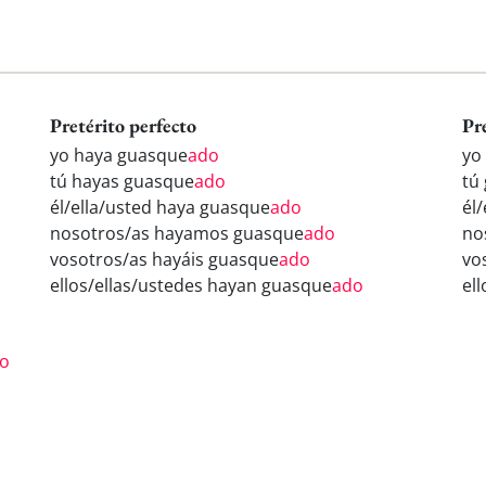
Pretérito perfecto
Pr
yo haya guasque
ado
yo
tú hayas guasque
ado
tú
él/ella/usted haya guasque
ado
él
nosotros/as hayamos guasque
ado
no
vosotros/as hayáis guasque
ado
vo
ellos/ellas/ustedes hayan guasque
ado
el
o