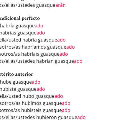
los/ellas/ustedes guasque
arán
ndicional perfecto
 habría guasque
ado
 habrías guasque
ado
/ella/usted habría guasque
ado
sotros/as habríamos guasque
ado
sotros/as habríais guasque
ado
los/ellas/ustedes habrían guasque
ado
etérito anterior
 hube guasque
ado
 hubiste guasque
ado
/ella/usted hubo guasque
ado
sotros/as hubimos guasque
ado
sotros/as hubisteis guasque
ado
los/ellas/ustedes hubieron guasque
ado