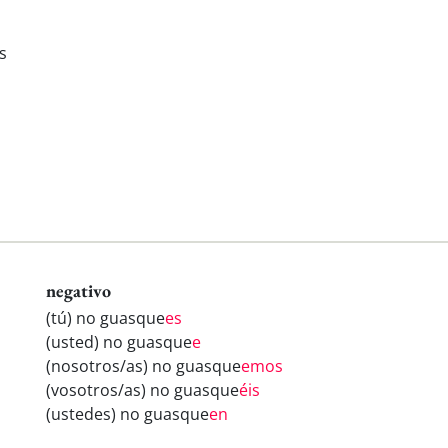
s
negativo
(tú) no guasque
es
(usted) no guasque
e
(nosotros/as) no guasque
emos
(vosotros/as) no guasque
éis
(ustedes) no guasque
en