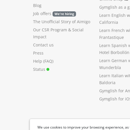
Blog
Gymglish as a gi
Job offers
We're hiring
Learn English 
The Unofficial Story of Aimigo
California
Our CSR Program
&
Social
Learn French w
Impact
Frantastique
Contact us
Learn Spanish 
Hotel Borbollón
Press
Learn German 
Help (FAQ)
Wunderbla
Status
Learn Italian w
Baldoria
Gymglish for A
Gymglish for iO
We use cookies to improve your browsing experience, as 