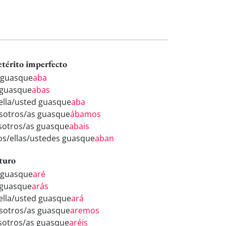
etérito imperfecto
 guasque
aba
 guasque
abas
/ella/usted guasque
aba
sotros/as guasque
ábamos
sotros/as guasque
abais
los/ellas/ustedes guasque
aban
turo
 guasque
aré
 guasque
arás
/ella/usted guasque
ará
sotros/as guasque
aremos
sotros/as guasque
aréis