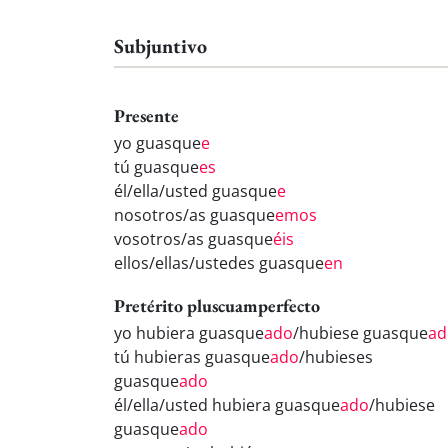
Subjuntivo
Presente
yo guasque
e
tú guasque
es
él/ella/usted guasque
e
nosotros/as guasque
emos
vosotros/as guasque
éis
ellos/ellas/ustedes guasque
en
Pretérito pluscuamperfecto
yo hubiera guasque
ado
/hubiese guasque
ad
tú hubieras guasque
ado
/hubieses
guasque
ado
él/ella/usted hubiera guasque
ado
/hubiese
guasque
ado