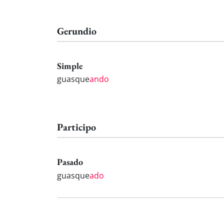
Gerundio
Simple
guasque
ando
Participo
Pasado
guasque
ado