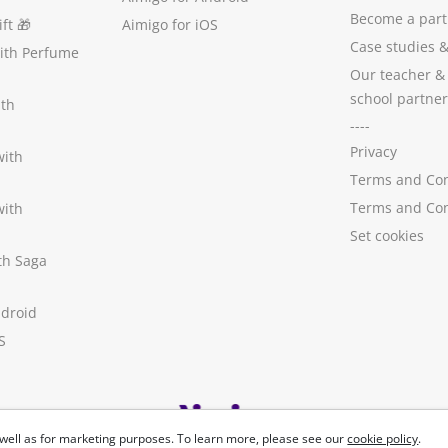
Become a part
ft
🎁
Aimigo for iOS
Case studies
with Perfume
Our teacher &
school partner
ith
----
Privacy
with
Terms and Con
Terms and Con
with
Set cookies
ith Saga
ndroid
S
well as for marketing purposes. To learn more, please see our
cookie policy
.