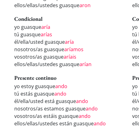
ellos/ellas/ustedes guasque
aron
el
Condicional
Co
yo guasque
aría
yo
tú guasque
arías
tú
él/ella/usted guasque
aría
él
nosotros/as guasque
aríamos
no
vosotros/as guasque
aríais
vo
ellos/ellas/ustedes guasque
arían
el
Presente continuo
Pr
yo estoy guasque
ando
yo
tú estás guasque
ando
tú
él/ella/usted está guasque
ando
él
nosotros/as estamos guasque
ando
no
vosotros/as estáis guasque
ando
vo
ellos/ellas/ustedes están guasque
ando
el