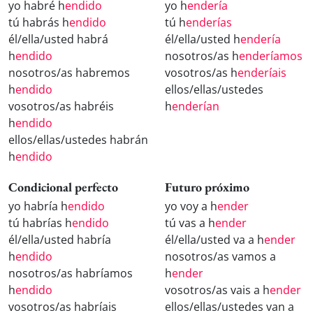
yo habré h
endido
yo h
endería
tú habrás h
endido
tú h
enderías
él/ella/usted habrá
él/ella/usted h
endería
h
endido
nosotros/as h
enderíamos
nosotros/as habremos
vosotros/as h
enderíais
h
endido
ellos/ellas/ustedes
vosotros/as habréis
h
enderían
h
endido
ellos/ellas/ustedes habrán
h
endido
Condicional perfecto
Futuro próximo
yo habría h
endido
yo voy a h
ender
tú habrías h
endido
tú vas a h
ender
él/ella/usted habría
él/ella/usted va a h
ender
h
endido
nosotros/as vamos a
nosotros/as habríamos
h
ender
h
endido
vosotros/as vais a h
ender
vosotros/as habríais
ellos/ellas/ustedes van a