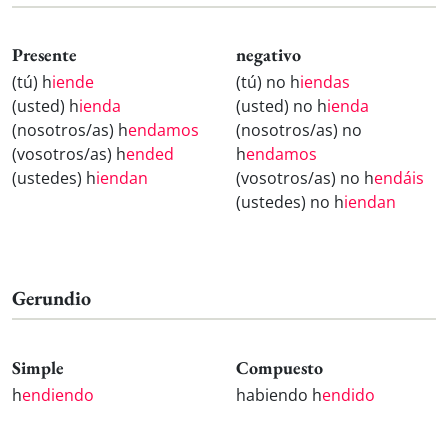
Presente
negativo
(tú) h
iende
(tú) no h
iendas
(usted) h
ienda
(usted) no h
ienda
(nosotros/as) h
endamos
(nosotros/as) no
(vosotros/as) h
ended
h
endamos
(ustedes) h
iendan
(vosotros/as) no h
endáis
(ustedes) no h
iendan
Gerundio
Simple
Compuesto
h
endiendo
habiendo h
endido