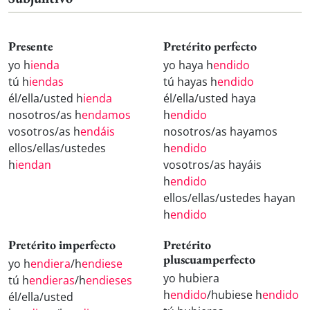
Presente
Pretérito perfecto
yo h
ienda
yo haya h
endido
tú h
iendas
tú hayas h
endido
él/ella/usted h
ienda
él/ella/usted haya
nosotros/as h
endamos
h
endido
vosotros/as h
endáis
nosotros/as hayamos
ellos/ellas/ustedes
h
endido
h
iendan
vosotros/as hayáis
h
endido
ellos/ellas/ustedes hayan
h
endido
Pretérito imperfecto
Pretérito
pluscuamperfecto
yo h
endiera
/h
endiese
yo hubiera
tú h
endieras
/h
endieses
h
endido
/hubiese h
endido
él/ella/usted