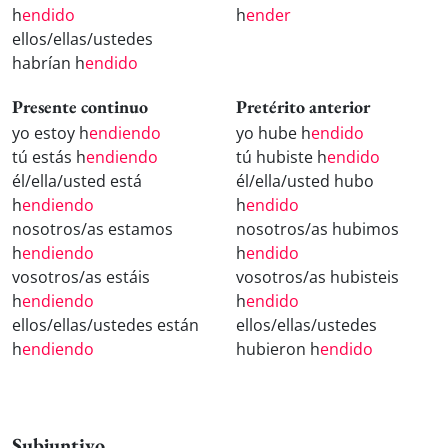
h
endido
h
ender
ellos/ellas/ustedes
habrían h
endido
Presente continuo
Pretérito anterior
yo estoy h
endiendo
yo hube h
endido
tú estás h
endiendo
tú hubiste h
endido
él/ella/usted está
él/ella/usted hubo
h
endiendo
h
endido
nosotros/as estamos
nosotros/as hubimos
h
endiendo
h
endido
vosotros/as estáis
vosotros/as hubisteis
h
endiendo
h
endido
ellos/ellas/ustedes están
ellos/ellas/ustedes
h
endiendo
hubieron h
endido
Subjuntivo