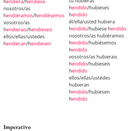
tú hubieras
h
endiera
/h
endiese
h
endido
/hubieses
nosotros/as
h
endido
h
endiéramos
/h
endiésemos
él/ella/usted hubiera
vosotros/as
h
endido
/hubiese h
endido
h
endierais
/h
endieseis
nosotros/as hubiéramos
ellos/ellas/ustedes
h
endido
/hubiésemos
h
endieran
/h
endiesen
h
endido
vosotros/as hubierais
h
endido
/hubieseis
h
endido
ellos/ellas/ustedes
hubieran
h
endido
/hubiesen
h
endido
Imperativo