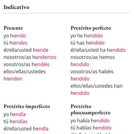
Indicativo
Presente
Pretérito perfecto
yo h
iendo
yo he h
endido
tú h
iendes
tú has h
endido
él/ella/usted h
iende
él/ella/usted ha h
endido
nosotros/as h
endemos
nosotros/as hemos
vosotros/as h
endéis
h
endido
ellos/ellas/ustedes
vosotros/as habéis
h
ienden
h
endido
ellos/ellas/ustedes han
h
endido
Pretérito imperfecto
Pretérito
pluscuamperfecto
yo h
endía
yo había h
endido
tú h
endías
tú habías h
endido
él/ella/usted h
endía