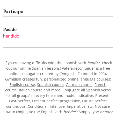
Participo
Pasado
h
endido
If you're having difficulty with the Spanish verb
hender
, check
out our
online Spanish lessons
! Vatefaireconjuguer is a free
online conjugator created by Gymglish. Founded in 2004,
Gymglish creates fun, personalized online language courses:
English course
,
Spanish course
,
German course
,
French
course
,
Italian course
and more. Conjugate all Spanish verbs
(of all groups) in every tense and mode: Indicative, Present,
Past-perfect, Present perfect progressive, Future perfect
continuous, Conditional, Infinitive, Imperative, etc. Not sure
how to conjugate the English verb
hender
? Simply type
hender