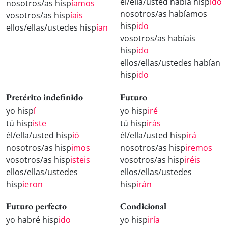
él/ella/usted había hisp
ido
nosotros/as hisp
íamos
nosotros/as habíamos
vosotros/as hisp
íais
hisp
ido
ellos/ellas/ustedes hisp
ían
vosotros/as habíais
hisp
ido
ellos/ellas/ustedes habían
hisp
ido
Pretérito indefinido
Futuro
yo hisp
í
yo hisp
iré
tú hisp
iste
tú hisp
irás
él/ella/usted hisp
ió
él/ella/usted hisp
irá
nosotros/as hisp
imos
nosotros/as hisp
iremos
vosotros/as hisp
isteis
vosotros/as hisp
iréis
ellos/ellas/ustedes
ellos/ellas/ustedes
hisp
ieron
hisp
irán
Futuro perfecto
Condicional
yo habré hisp
ido
yo hisp
iría