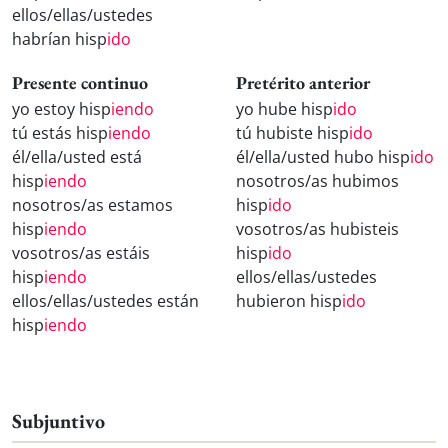
ellos/ellas/ustedes
habrían hisp
ido
Presente continuo
Pretérito anterior
yo estoy hisp
iendo
yo hube hisp
ido
tú estás hisp
iendo
tú hubiste hisp
ido
él/ella/usted está
él/ella/usted hubo hisp
ido
hisp
iendo
nosotros/as hubimos
nosotros/as estamos
hisp
ido
hisp
iendo
vosotros/as hubisteis
vosotros/as estáis
hisp
ido
hisp
iendo
ellos/ellas/ustedes
ellos/ellas/ustedes están
hubieron hisp
ido
hisp
iendo
Subjuntivo