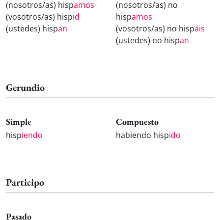
(nosotros/as) hisp
amos
(nosotros/as) no
(vosotros/as) hisp
id
hisp
amos
(ustedes) hisp
an
(vosotros/as) no hisp
áis
(ustedes) no hisp
an
Gerundio
Simple
Compuesto
hisp
iendo
habiendo hisp
ido
Participo
Pasado