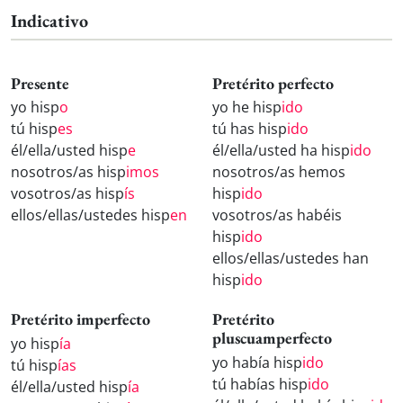
Indicativo
Presente
Pretérito perfecto
yo hisp
o
yo he hisp
ido
tú hisp
es
tú has hisp
ido
él/ella/usted hisp
e
él/ella/usted ha hisp
ido
nosotros/as hisp
imos
nosotros/as hemos
vosotros/as hisp
ís
hisp
ido
ellos/ellas/ustedes hisp
en
vosotros/as habéis
hisp
ido
ellos/ellas/ustedes han
hisp
ido
Pretérito imperfecto
Pretérito
pluscuamperfecto
yo hisp
ía
yo había hisp
ido
tú hisp
ías
tú habías hisp
ido
él/ella/usted hisp
ía