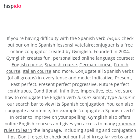
hisp
ido
If you're having difficulty with the Spanish verb
hispir
, check
out our
online Spanish lessons
! Vatefaireconjuguer is a free
online conjugator created by Gymglish. Founded in 2004,
Gymglish creates fun, personalized online language courses:
English course
,
Spanish course
,
German course
,
French
course
,
Italian course
and more. Conjugate all Spanish verbs
(of all groups) in every tense and mode: Indicative, Present,
Past-perfect, Present perfect progressive, Future perfect
continuous, Conditional, Infinitive, Imperative, etc. Not sure
how to conjugate the English verb
hispir
? Simply type
hispir
in
our search bar to view its Spanish conjugation. You can also
conjugate a sentence, for example 'conjugate a Spanish verb’!
In order to improve on your spelling, Gymglish also offers
online English courses and gives you access to many
grammar
rules to learn
the language, including spelling and conjugation
tips. Don't forget to check out our list of
irregular verbs
and