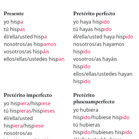
Presente
Pretérito perfecto
yo hisp
a
yo haya hisp
ido
tú hisp
as
tú hayas hisp
ido
él/ella/usted hisp
a
él/ella/usted haya hisp
ido
nosotros/as hisp
amos
nosotros/as hayamos
vosotros/as hisp
áis
hisp
ido
ellos/ellas/ustedes hisp
an
vosotros/as hayáis
hisp
ido
ellos/ellas/ustedes hayan
hisp
ido
Pretérito imperfecto
Pretérito
pluscuamperfecto
yo hisp
iera
/hisp
iese
yo hubiera
tú hisp
ieras
/hisp
ieses
hisp
ido
/hubiese hisp
ido
él/ella/usted
tú hubieras
hisp
iera
/hisp
iese
hisp
ido
/hubieses hisp
ido
nosotros/as