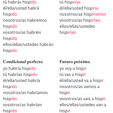
tú habrás hisp
ido
tú hisp
irías
él/ella/usted habrá
él/ella/usted hisp
iría
hisp
ido
nosotros/as hisp
iríamos
nosotros/as habremos
vosotros/as hisp
iríais
hisp
ido
ellos/ellas/ustedes
vosotros/as habréis
hisp
irían
hisp
ido
ellos/ellas/ustedes habrán
hisp
ido
Condicional perfecto
Futuro próximo
yo habría hisp
ido
yo voy a hisp
ir
tú habrías hisp
ido
tú vas a hisp
ir
él/ella/usted habría
él/ella/usted va a hisp
ir
hisp
ido
nosotros/as vamos a
nosotros/as habríamos
hisp
ir
hisp
ido
vosotros/as vais a hisp
ir
vosotros/as habríais
ellos/ellas/ustedes van a
hisp
ido
hisp
ir