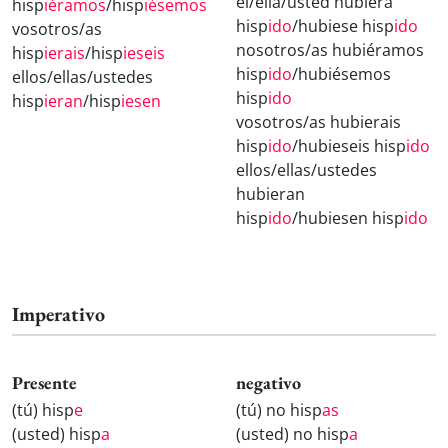
él/ella/usted hubiera
hisp
iéramos
/hisp
iésemos
hisp
ido
/hubiese hisp
ido
vosotros/as
nosotros/as hubiéramos
hisp
ierais
/hisp
ieseis
hisp
ido
/hubiésemos
ellos/ellas/ustedes
hisp
ido
hisp
ieran
/hisp
iesen
vosotros/as hubierais
hisp
ido
/hubieseis hisp
ido
ellos/ellas/ustedes
hubieran
hisp
ido
/hubiesen hisp
ido
Imperativo
Presente
negativo
(tú) hisp
e
(tú) no hisp
as
(usted) hisp
a
(usted) no hisp
a