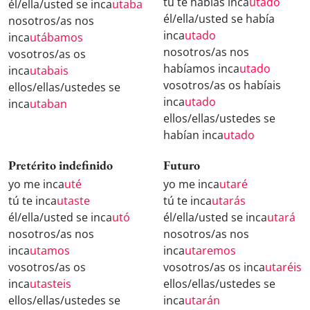
tú te habías inca
utado
él/ella/usted se inca
utaba
él/ella/usted se había
nosotros/as nos
inca
utado
inca
utábamos
nosotros/as nos
vosotros/as os
habíamos inca
utado
inca
utabais
vosotros/as os habíais
ellos/ellas/ustedes se
inca
utado
inca
utaban
ellos/ellas/ustedes se
habían inca
utado
Pretérito indefinido
Futuro
yo me inca
uté
yo me inca
utaré
tú te inca
utaste
tú te inca
utarás
él/ella/usted se inca
utó
él/ella/usted se inca
utará
nosotros/as nos
nosotros/as nos
inca
utamos
inca
utaremos
vosotros/as os
vosotros/as os inca
utaréis
inca
utasteis
ellos/ellas/ustedes se
ellos/ellas/ustedes se
inca
utarán