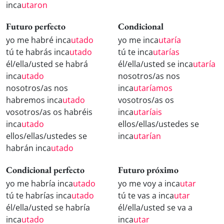
inca
utaron
Futuro perfecto
Condicional
yo me habré inca
utado
yo me inca
utaría
tú te habrás inca
utado
tú te inca
utarías
él/ella/usted se habrá
él/ella/usted se inca
utaría
inca
utado
nosotros/as nos
nosotros/as nos
inca
utaríamos
habremos inca
utado
vosotros/as os
vosotros/as os habréis
inca
utaríais
inca
utado
ellos/ellas/ustedes se
ellos/ellas/ustedes se
inca
utarían
habrán inca
utado
Condicional perfecto
Futuro próximo
yo me habría inca
utado
yo me voy a inca
utar
tú te habrías inca
utado
tú te vas a inca
utar
él/ella/usted se habría
él/ella/usted se va a
inca
utado
inca
utar