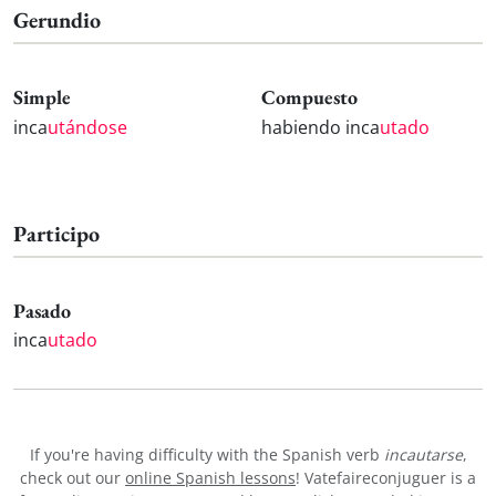
Gerundio
Simple
Compuesto
inca
utándose
habiendo inca
utado
Participo
Pasado
inca
utado
If you're having difficulty with the Spanish verb
incautarse
,
check out our
online Spanish lessons
! Vatefaireconjuguer is a