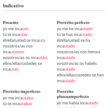
Indicativo
Presente
Pretérito perfecto
yo me inca
uto
yo me he inca
utado
tú te inca
utas
tú te has inca
utado
él/ella/usted se inca
uta
él/ella/usted se ha
nosotros/as nos
inca
utado
inca
utamos
nosotros/as nos hemos
vosotros/as os inca
utáis
inca
utado
ellos/ellas/ustedes se
vosotros/as os habéis
inca
utan
inca
utado
ellos/ellas/ustedes se han
inca
utado
Pretérito imperfecto
Pretérito
pluscuamperfecto
yo me inca
utaba
yo me había inca
utado
tú te inca
utabas