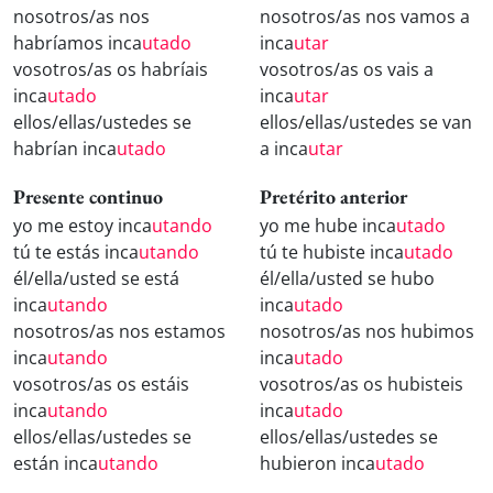
nosotros/as nos
nosotros/as nos vamos a
habríamos inca
utado
inca
utar
vosotros/as os habríais
vosotros/as os vais a
inca
utado
inca
utar
ellos/ellas/ustedes se
ellos/ellas/ustedes se van
habrían inca
utado
a inca
utar
Presente continuo
Pretérito anterior
yo me estoy inca
utando
yo me hube inca
utado
tú te estás inca
utando
tú te hubiste inca
utado
él/ella/usted se está
él/ella/usted se hubo
inca
utando
inca
utado
nosotros/as nos estamos
nosotros/as nos hubimos
inca
utando
inca
utado
vosotros/as os estáis
vosotros/as os hubisteis
inca
utando
inca
utado
ellos/ellas/ustedes se
ellos/ellas/ustedes se
están inca
utando
hubieron inca
utado