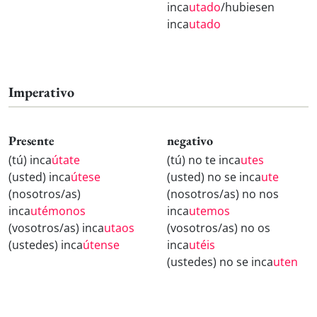
inca
utado
/hubiesen
inca
utado
Imperativo
Presente
negativo
(tú) inca
útate
(tú) no te inca
utes
(usted) inca
útese
(usted) no se inca
ute
(nosotros/as)
(nosotros/as) no nos
inca
utémonos
inca
utemos
(vosotros/as) inca
utaos
(vosotros/as) no os
(ustedes) inca
útense
inca
utéis
(ustedes) no se inca
uten