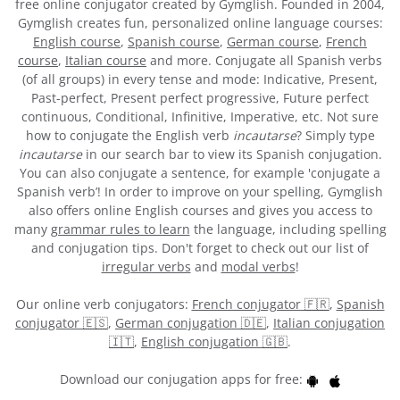
free online conjugator created by Gymglish. Founded in 2004,
Gymglish creates fun, personalized online language courses:
English course
,
Spanish course
,
German course
,
French
course
,
Italian course
and more. Conjugate all Spanish verbs
(of all groups) in every tense and mode: Indicative, Present,
Past-perfect, Present perfect progressive, Future perfect
continuous, Conditional, Infinitive, Imperative, etc. Not sure
how to conjugate the English verb
incautarse
? Simply type
incautarse
in our search bar to view its Spanish conjugation.
You can also conjugate a sentence, for example 'conjugate a
Spanish verb’! In order to improve on your spelling, Gymglish
also offers online English courses and gives you access to
many
grammar rules to learn
the language, including spelling
and conjugation tips. Don't forget to check out our list of
irregular verbs
and
modal verbs
!
Our online verb conjugators:
French conjugator 🇫🇷
,
Spanish
conjugator 🇪🇸
,
German conjugation 🇩🇪
,
Italian conjugation
🇮🇹
,
English conjugation 🇬🇧
.
Download our conjugation apps for free: