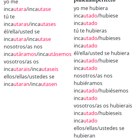
yo me
yo me hubiera
inca
utara
/inca
utase
inca
utado
/hubiese
tú te
inca
utado
inca
utaras
/inca
utases
tú te hubieras
él/ella/usted se
inca
utado
/hubieses
inca
utara
/inca
utase
inca
utado
nosotros/as nos
él/ella/usted se hubiera
inca
utáramos
/inca
utásemos
inca
utado
/hubiese
vosotros/as os
inca
utado
inca
utarais
/inca
utaseis
nosotros/as nos
ellos/ellas/ustedes se
hubiéramos
inca
utaran
/inca
utasen
inca
utado
/hubiésemos
inca
utado
vosotros/as os hubierais
inca
utado
/hubieseis
inca
utado
ellos/ellas/ustedes se
hubieran