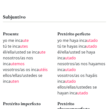
Subjuntivo
Presente
Pretérito perfecto
yo me inca
ute
yo me haya inca
utado
tú te inca
utes
tú te hayas inca
utado
él/ella/usted se inca
ute
él/ella/usted se haya
nosotros/as nos
inca
utado
inca
utemos
nosotros/as nos hayamos
vosotros/as os inca
utéis
inca
utado
ellos/ellas/ustedes se
vosotros/as os hayáis
inca
uten
inca
utado
ellos/ellas/ustedes se
hayan inca
utado
Pretérito imperfecto
Pretérito
pluscuamperfecto