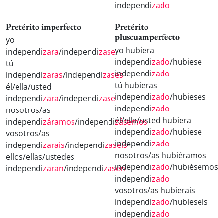
independi
zado
Pretérito imperfecto
Pretérito
pluscuamperfecto
yo
yo hubiera
independi
zara
/independi
zase
independi
zado
/hubiese
tú
independi
zado
independi
zaras
/independi
zases
tú hubieras
él/ella/usted
independi
zado
/hubieses
independi
zara
/independi
zase
independi
zado
nosotros/as
él/ella/usted hubiera
independi
záramos
/independi
zásemos
independi
zado
/hubiese
vosotros/as
independi
zado
independi
zarais
/independi
zaseis
nosotros/as hubiéramos
ellos/ellas/ustedes
independi
zado
/hubiésemos
independi
zaran
/independi
zasen
independi
zado
vosotros/as hubierais
independi
zado
/hubieseis
independi
zado