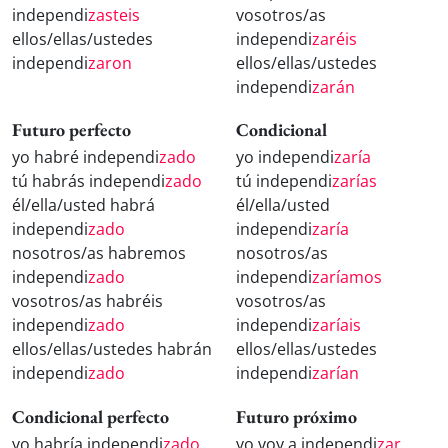
independi
zasteis
vosotros/as
ellos/ellas/ustedes
independi
zaréis
independi
zaron
ellos/ellas/ustedes
independi
zarán
Futuro perfecto
Condicional
yo habré independi
zado
yo independi
zaría
tú habrás independi
zado
tú independi
zarías
él/ella/usted habrá
él/ella/usted
independi
zado
independi
zaría
nosotros/as habremos
nosotros/as
independi
zado
independi
zaríamos
vosotros/as habréis
vosotros/as
independi
zado
independi
zaríais
ellos/ellas/ustedes habrán
ellos/ellas/ustedes
independi
zado
independi
zarían
Condicional perfecto
Futuro próximo
yo habría independi
zado
yo voy a independi
zar