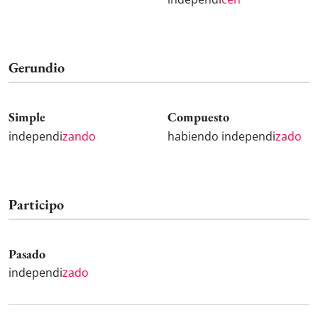
Gerundio
Simple
Compuesto
independi
zando
habiendo independi
zado
Participo
Pasado
independi
zado