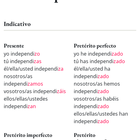
Indicativo
Presente
Pretérito perfecto
yo independi
zo
yo he independi
zado
tú independi
zas
tú has independi
zado
él/ella/usted independi
za
él/ella/usted ha
nosotros/as
independi
zado
independi
zamos
nosotros/as hemos
vosotros/as independi
záis
independi
zado
ellos/ellas/ustedes
vosotros/as habéis
independi
zan
independi
zado
ellos/ellas/ustedes han
independi
zado
Pretérito imperfecto
Pretérito