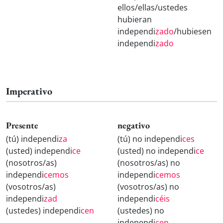
ellos/ellas/ustedes
hubieran
independi
zado
/hubiesen
independi
zado
Imperativo
Presente
negativo
(tú) independi
za
(tú) no independi
ces
(usted) independi
ce
(usted) no independi
ce
(nosotros/as)
(nosotros/as) no
independi
cemos
independi
cemos
(vosotros/as)
(vosotros/as) no
independi
zad
independi
céis
(ustedes) independi
cen
(ustedes) no
independi
cen