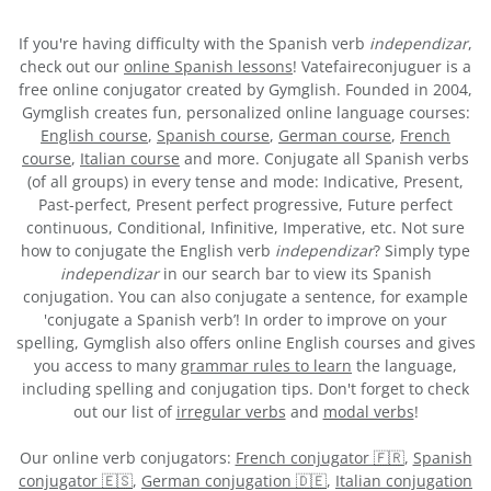
If you're having difficulty with the Spanish verb
independizar
,
check out our
online Spanish lessons
! Vatefaireconjuguer is a
free online conjugator created by Gymglish. Founded in 2004,
Gymglish creates fun, personalized online language courses:
English course
,
Spanish course
,
German course
,
French
course
,
Italian course
and more. Conjugate all Spanish verbs
(of all groups) in every tense and mode: Indicative, Present,
Past-perfect, Present perfect progressive, Future perfect
continuous, Conditional, Infinitive, Imperative, etc. Not sure
how to conjugate the English verb
independizar
? Simply type
independizar
in our search bar to view its Spanish
conjugation. You can also conjugate a sentence, for example
'conjugate a Spanish verb’! In order to improve on your
spelling, Gymglish also offers online English courses and gives
you access to many
grammar rules to learn
the language,
including spelling and conjugation tips. Don't forget to check
out our list of
irregular verbs
and
modal verbs
!
Our online verb conjugators:
French conjugator 🇫🇷
,
Spanish
conjugator 🇪🇸
,
German conjugation 🇩🇪
,
Italian conjugation