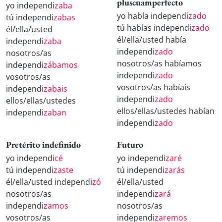
pluscuamperfecto
yo independi
zaba
yo había independi
zado
tú independi
zabas
tú habías independi
zado
él/ella/usted
él/ella/usted había
independi
zaba
independi
zado
nosotros/as
nosotros/as habíamos
independi
zábamos
independi
zado
vosotros/as
vosotros/as habíais
independi
zabais
independi
zado
ellos/ellas/ustedes
ellos/ellas/ustedes habían
independi
zaban
independi
zado
Pretérito indefinido
Futuro
yo independi
cé
yo independi
zaré
tú independi
zaste
tú independi
zarás
él/ella/usted independi
zó
él/ella/usted
nosotros/as
independi
zará
independi
zamos
nosotros/as
vosotros/as
independi
zaremos