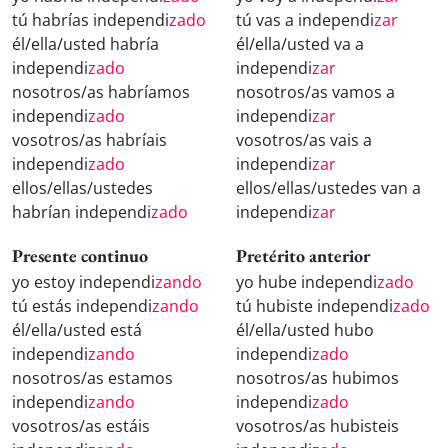
tú habrías independi
zado
tú vas a independi
zar
él/ella/usted habría
él/ella/usted va a
independi
zado
independi
zar
nosotros/as habríamos
nosotros/as vamos a
independi
zado
independi
zar
vosotros/as habríais
vosotros/as vais a
independi
zado
independi
zar
ellos/ellas/ustedes
ellos/ellas/ustedes van a
habrían independi
zado
independi
zar
Presente continuo
Pretérito anterior
yo estoy independi
zando
yo hube independi
zado
tú estás independi
zando
tú hubiste independi
zado
él/ella/usted está
él/ella/usted hubo
independi
zando
independi
zado
nosotros/as estamos
nosotros/as hubimos
independi
zando
independi
zado
vosotros/as estáis
vosotros/as hubisteis