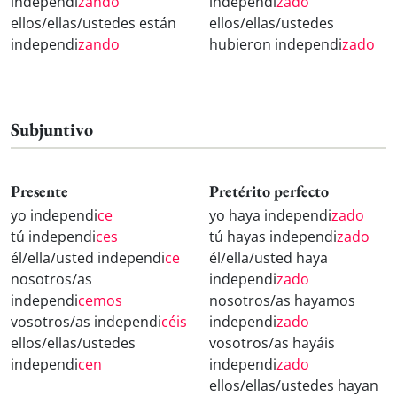
independi
zando
independi
zado
ellos/ellas/ustedes están
ellos/ellas/ustedes
independi
zando
hubieron independi
zado
Subjuntivo
Presente
Pretérito perfecto
yo independi
ce
yo haya independi
zado
tú independi
ces
tú hayas independi
zado
él/ella/usted independi
ce
él/ella/usted haya
nosotros/as
independi
zado
independi
cemos
nosotros/as hayamos
vosotros/as independi
céis
independi
zado
ellos/ellas/ustedes
vosotros/as hayáis
independi
cen
independi
zado
ellos/ellas/ustedes hayan