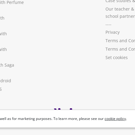
Case studies
with Perfume
Our teacher &
school partner
ith
----
Privacy
with
Terms and Con
Terms and Con
with
Set cookies
ith Saga
ndroid
S
well as for marketing purposes. To learn more, please see our
cookie policy
.