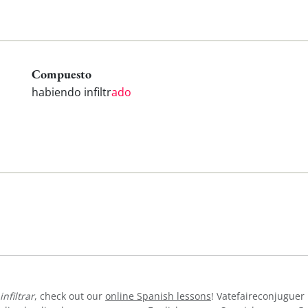
Compuesto
habiendo infiltr
ado
infiltrar
, check out our
online Spanish lessons
! Vatefaireconjuguer 