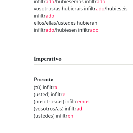
infiltr
ado
/hubiésemos infiltr
ado
vosotros/as hubierais infiltr
ado
/hubieseis
infiltr
ado
ellos/ellas/ustedes hubieran
infiltr
ado
/hubiesen infiltr
ado
Imperativo
Presente
(tú) infiltr
a
(usted) infiltr
e
(nosotros/as) infiltr
emos
(vosotros/as) infiltr
ad
(ustedes) infiltr
en