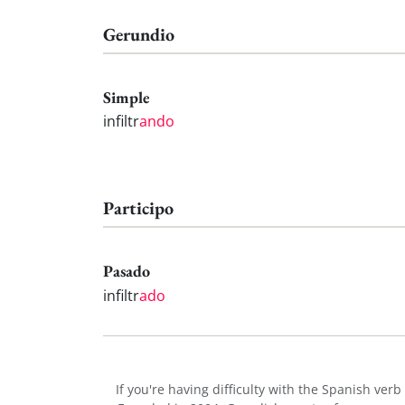
Gerundio
Simple
infiltr
ando
Participo
Pasado
infiltr
ado
If you're having difficulty with the Spanish verb