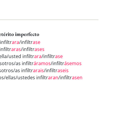
etérito imperfecto
infiltr
ara
/infiltr
ase
infiltr
aras
/infiltr
ases
ella/usted infiltr
ara
/infiltr
ase
otros/as infiltr
áramos
/infiltr
ásemos
otros/as infiltr
arais
/infiltr
aseis
os/ellas/ustedes infiltr
aran
/infiltr
asen