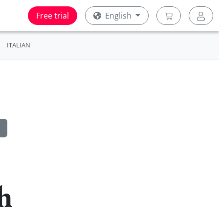
Free trial
English
ITALIAN
sh