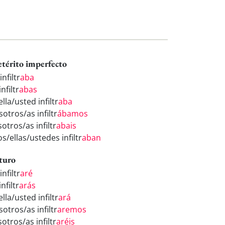
etérito imperfecto
infiltr
aba
infiltr
abas
ella/usted infiltr
aba
otros/as infiltr
ábamos
otros/as infiltr
abais
os/ellas/ustedes infiltr
aban
turo
infiltr
aré
infiltr
arás
ella/usted infiltr
ará
otros/as infiltr
aremos
otros/as infiltr
aréis