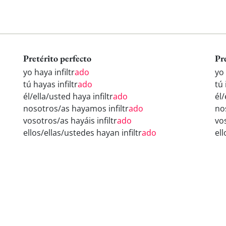
Pretérito perfecto
Pr
yo haya infiltr
ado
yo 
tú hayas infiltr
ado
tú 
él/ella/usted haya infiltr
ado
él/
nosotros/as hayamos infiltr
ado
nos
vosotros/as hayáis infiltr
ado
vos
ellos/ellas/ustedes hayan infiltr
ado
ell