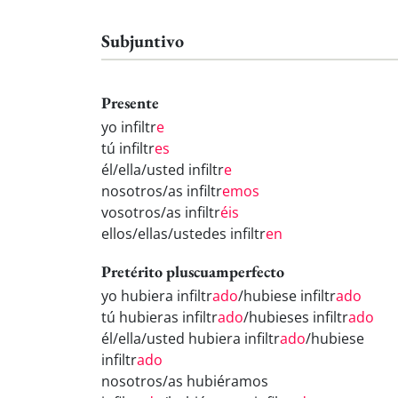
Subjuntivo
Presente
yo infiltr
e
tú infiltr
es
él/ella/usted infiltr
e
nosotros/as infiltr
emos
vosotros/as infiltr
éis
ellos/ellas/ustedes infiltr
en
Pretérito pluscuamperfecto
yo hubiera infiltr
ado
/hubiese infiltr
ado
tú hubieras infiltr
ado
/hubieses infiltr
ado
él/ella/usted hubiera infiltr
ado
/hubiese
infiltr
ado
nosotros/as hubiéramos