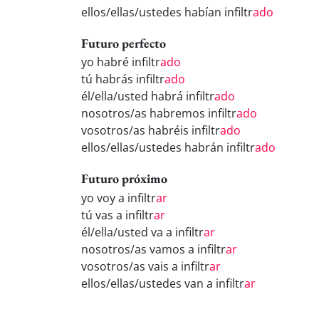
ellos/ellas/ustedes habían infiltr
ado
Futuro perfecto
yo habré infiltr
ado
tú habrás infiltr
ado
él/ella/usted habrá infiltr
ado
nosotros/as habremos infiltr
ado
vosotros/as habréis infiltr
ado
ellos/ellas/ustedes habrán infiltr
ado
Futuro próximo
yo voy a infiltr
ar
tú vas a infiltr
ar
él/ella/usted va a infiltr
ar
nosotros/as vamos a infiltr
ar
vosotros/as vais a infiltr
ar
ellos/ellas/ustedes van a infiltr
ar