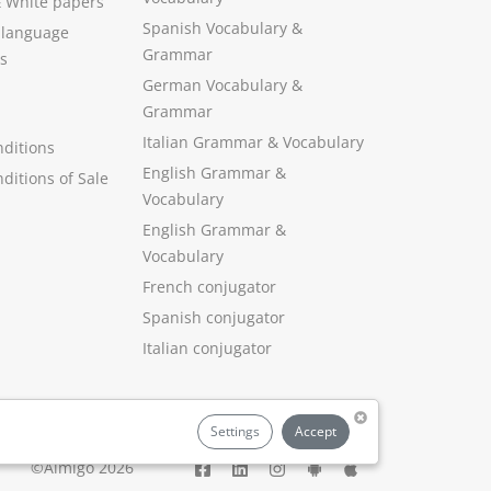
&
White papers
Spanish Vocabulary
&
 language
Grammar
s
German Vocabulary
&
Grammar
Italian Grammar
&
Vocabulary
ditions
English Grammar
&
ditions of Sale
Vocabulary
English Grammar &
Vocabulary
French conjugator
Spanish conjugator
Italian conjugator
Settings
Accept
©Aimigo 2026