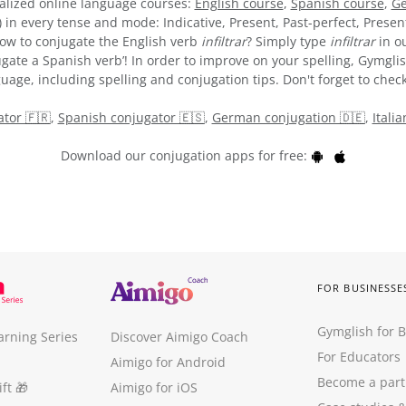
alized online language courses:
English course
,
Spanish course
,
Ge
) in every tense and mode: Indicative, Present, Past-perfect, Presen
 how to conjugate the English verb
infiltrar
? Simply type
infiltrar
in ou
gate a Spanish verb’! In order to improve on your spelling, Gymglis
uage, including spelling and conjugation tips. Don't forget to check
tor 🇫🇷
,
Spanish conjugator 🇪🇸
,
German conjugation 🇩🇪
,
Itali
Download our conjugation apps for free:
FOR BUSINESSE
Gymglish for 
arning Series
Discover Aimigo Coach
For Educators
Aimigo for Android
Become a part
ft
🎁
Aimigo for iOS