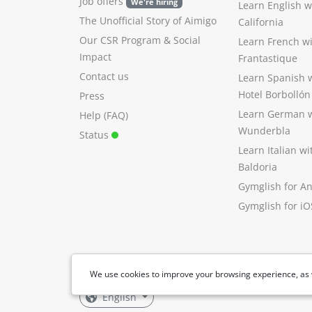
Job offers
We're hiring
Learn English 
The Unofficial Story of Aimigo
California
Our CSR Program
&
Social
Learn French w
Impact
Frantastique
Contact us
Learn Spanish 
Hotel Borbollón
Press
Learn German 
Help (FAQ)
Wunderbla
Status
Learn Italian w
Baldoria
Gymglish for A
Gymglish for iO
We use cookies to improve your browsing experience, as 
English