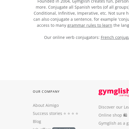
Founded in 2004, Gymglish creates fun, person
more. Conjugate all Spanish verbs (of all groups
Conditional, Infinitive, Imperative, etc. Not sure
can also conjugate a sentence, for example 'conju
access to many
grammar rules to learn
the lang
Our online verb conjugators:
French conjuga
OUR COMPANY
About Aimigo
Discover our Le
Success stories
⭐️ ⭐️ ⭐️ ⭐️
Online shop 🛍
Blog
Gymglish as a gi