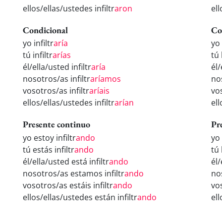
ellos/ellas/ustedes infiltr
aron
ell
Condicional
Co
yo infiltr
aría
yo 
tú infiltr
arías
tú 
él/ella/usted infiltr
aría
él/
nosotros/as infiltr
aríamos
no
vosotros/as infiltr
aríais
vos
ellos/ellas/ustedes infiltr
arían
ell
Presente continuo
Pr
yo estoy infiltr
ando
yo 
tú estás infiltr
ando
tú 
él/ella/usted está infiltr
ando
él/
nosotros/as estamos infiltr
ando
no
vosotros/as estáis infiltr
ando
vos
ellos/ellas/ustedes están infiltr
ando
ell