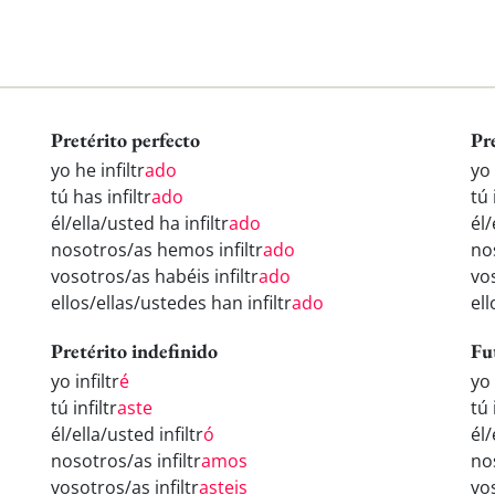
Pretérito perfecto
Pr
yo he infiltr
ado
yo 
tú has infiltr
ado
tú 
él/ella/usted ha infiltr
ado
él/
nosotros/as hemos infiltr
ado
nos
vosotros/as habéis infiltr
ado
vos
ellos/ellas/ustedes han infiltr
ado
ell
Pretérito indefinido
Fu
yo infiltr
é
yo 
tú infiltr
aste
tú 
él/ella/usted infiltr
ó
él/
nosotros/as infiltr
amos
nos
vosotros/as infiltr
asteis
vos