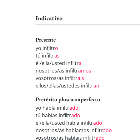
Indicativo
Presente
yo infiltr
o
tú infiltr
as
él/ella/usted infiltr
a
nosotros/as infiltr
amos
vosotros/as infiltr
áis
ellos/ellas/ustedes infiltr
an
Pretérito pluscuamperfecto
yo había infiltr
ado
tú habías infiltr
ado
él/ella/usted había infiltr
ado
nosotros/as habíamos infiltr
ado
vosotros/as habíais infiltr
ado