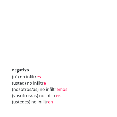
negativo
(tú) no infiltr
es
(usted) no infiltr
e
(nosotros/as) no infiltr
emos
(vosotros/as) no infiltr
éis
(ustedes) no infiltr
en