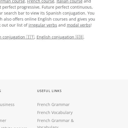
rman course
,
French course
,
Italian course
and
t perfect progressive, Future perfect continuous,
r search bar to view its Spanish conjugation. You
h also offers online English courses and gives you
 out our list of
irregular verbs
and
modal verbs
!
an conjugation 🇮🇹
,
English conjugation 🇬🇧
.
S
USEFUL LINKS
Business
French Grammar
French Vocabulary
ner
French Grammar &
Vocabulary