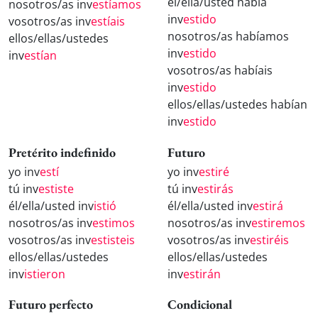
él/ella/usted había
nosotros/as inv
estíamos
inv
estido
vosotros/as inv
estíais
nosotros/as habíamos
ellos/ellas/ustedes
inv
estido
inv
estían
vosotros/as habíais
inv
estido
ellos/ellas/ustedes habían
inv
estido
Pretérito indefinido
Futuro
yo inv
estí
yo inv
estiré
tú inv
estiste
tú inv
estirás
él/ella/usted inv
istió
él/ella/usted inv
estirá
nosotros/as inv
estimos
nosotros/as inv
estiremos
vosotros/as inv
estisteis
vosotros/as inv
estiréis
ellos/ellas/ustedes
ellos/ellas/ustedes
inv
istieron
inv
estirán
Futuro perfecto
Condicional