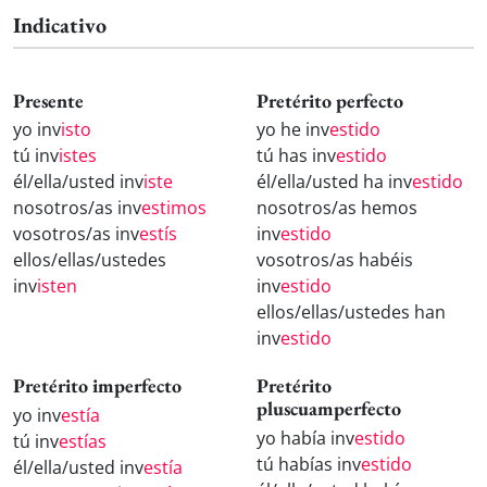
Indicativo
Presente
Pretérito perfecto
yo inv
isto
yo he inv
estido
tú inv
istes
tú has inv
estido
él/ella/usted inv
iste
él/ella/usted ha inv
estido
nosotros/as inv
estimos
nosotros/as hemos
vosotros/as inv
estís
inv
estido
ellos/ellas/ustedes
vosotros/as habéis
inv
isten
inv
estido
ellos/ellas/ustedes han
inv
estido
Pretérito imperfecto
Pretérito
pluscuamperfecto
yo inv
estía
yo había inv
estido
tú inv
estías
tú habías inv
estido
él/ella/usted inv
estía