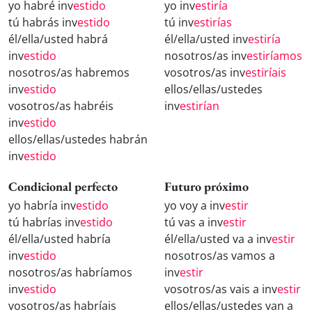
yo habré inv
estido
yo inv
estiría
tú habrás inv
estido
tú inv
estirías
él/ella/usted habrá
él/ella/usted inv
estiría
inv
estido
nosotros/as inv
estiríamos
nosotros/as habremos
vosotros/as inv
estiríais
inv
estido
ellos/ellas/ustedes
vosotros/as habréis
inv
estirían
inv
estido
ellos/ellas/ustedes habrán
inv
estido
Condicional perfecto
Futuro próximo
yo habría inv
estido
yo voy a inv
estir
tú habrías inv
estido
tú vas a inv
estir
él/ella/usted habría
él/ella/usted va a inv
estir
inv
estido
nosotros/as vamos a
nosotros/as habríamos
inv
estir
inv
estido
vosotros/as vais a inv
estir
vosotros/as habríais
ellos/ellas/ustedes van a