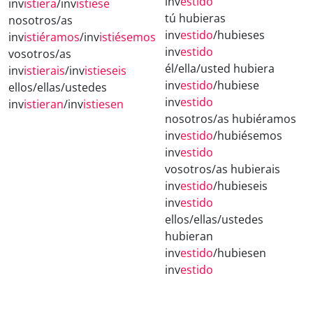
inv
estido
inv
istiera
/inv
istiese
tú hubieras
nosotros/as
inv
estido
/hubieses
inv
istiéramos
/inv
istiésemos
inv
estido
vosotros/as
él/ella/usted hubiera
inv
istierais
/inv
istieseis
inv
estido
/hubiese
ellos/ellas/ustedes
inv
estido
inv
istieran
/inv
istiesen
nosotros/as hubiéramos
inv
estido
/hubiésemos
inv
estido
vosotros/as hubierais
inv
estido
/hubieseis
inv
estido
ellos/ellas/ustedes
hubieran
inv
estido
/hubiesen
inv
estido