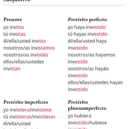
Presente
Pretérito perfecto
yo inv
ista
yo haya inv
estido
tú inv
istas
tú hayas inv
estido
él/ella/usted inv
ista
él/ella/usted haya
nosotros/as inv
istamos
inv
estido
vosotros/as inv
istáis
nosotros/as hayamos
ellos/ellas/ustedes
inv
estido
inv
istan
vosotros/as hayáis
inv
estido
ellos/ellas/ustedes hayan
inv
estido
Pretérito imperfecto
Pretérito
pluscuamperfecto
yo inv
istiera
/inv
istiese
yo hubiera
tú inv
istieras
/inv
istieses
inv
estido
/hubiese
él/ella/usted