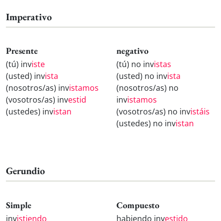
Imperativo
Presente
negativo
(tú) inv
iste
(tú) no inv
istas
(usted) inv
ista
(usted) no inv
ista
(nosotros/as) inv
istamos
(nosotros/as) no
(vosotros/as) inv
estid
inv
istamos
(ustedes) inv
istan
(vosotros/as) no inv
istáis
(ustedes) no inv
istan
Gerundio
Simple
Compuesto
inv
istiendo
habiendo inv
estido