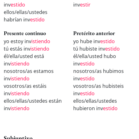
inv
estido
inv
estir
ellos/ellas/ustedes
habrían inv
estido
Presente continuo
Pretérito anterior
yo estoy inv
istiendo
yo hube inv
estido
tú estás inv
istiendo
tú hubiste inv
estido
él/ella/usted está
él/ella/usted hubo
inv
istiendo
inv
estido
nosotros/as estamos
nosotros/as hubimos
inv
istiendo
inv
estido
vosotros/as estáis
vosotros/as hubisteis
inv
istiendo
inv
estido
ellos/ellas/ustedes están
ellos/ellas/ustedes
inv
istiendo
hubieron inv
estido
Subjuntivo