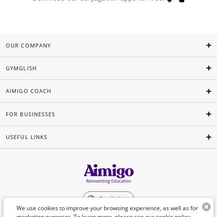
OUR COMPANY
GYMGLISH
AIMIGO COACH
FOR BUSINESSES
USEFUL LINKS
English
We use cookies to improve your browsing experience, as well as for
marketing purposes. To learn more, please see our
cookie policy
.