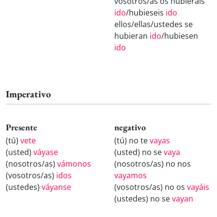
vosotros/as os hubierais
ido
/hubieseis
ido
ellos/ellas/ustedes se
hubieran
ido
/hubiesen
ido
Imperativo
Presente
negativo
(tú)
vete
(tú) no te
vayas
(usted)
váyase
(usted) no se
vaya
(nosotros/as)
vámonos
(nosotros/as) no nos
(vosotros/as)
idos
vayamos
(ustedes)
váyanse
(vosotros/as) no os
vayáis
(ustedes) no se
vayan