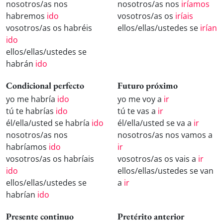
nosotros/as nos
nosotros/as nos
iríamos
habremos
ido
vosotros/as os
iríais
vosotros/as os habréis
ellos/ellas/ustedes se
irían
ido
ellos/ellas/ustedes se
habrán
ido
Condicional perfecto
Futuro próximo
yo me habría
ido
yo me voy a
ir
tú te habrías
ido
tú te vas a
ir
él/ella/usted se habría
ido
él/ella/usted se va a
ir
nosotros/as nos
nosotros/as nos vamos a
habríamos
ido
ir
vosotros/as os habríais
vosotros/as os vais a
ir
ido
ellos/ellas/ustedes se van
ellos/ellas/ustedes se
a
ir
habrían
ido
Presente continuo
Pretérito anterior