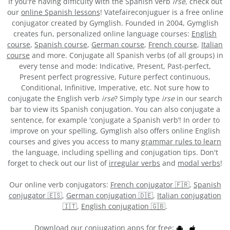
If you're having difficulty with the Spanish verb
irse
, check out
our
online Spanish lessons
! Vatefaireconjuguer is a free online
conjugator created by Gymglish. Founded in 2004, Gymglish
creates fun, personalized online language courses:
English
course
,
Spanish course
,
German course
,
French course
,
Italian
course
and more. Conjugate all Spanish verbs (of all groups) in
every tense and mode: Indicative, Present, Past-perfect,
Present perfect progressive, Future perfect continuous,
Conditional, Infinitive, Imperative, etc. Not sure how to
conjugate the English verb
irse
? Simply type
irse
in our search
bar to view its Spanish conjugation. You can also conjugate a
sentence, for example 'conjugate a Spanish verb’! In order to
improve on your spelling, Gymglish also offers online English
courses and gives you access to many
grammar rules to learn
the language, including spelling and conjugation tips. Don't
forget to check out our list of
irregular verbs
and
modal verbs
!
Our online verb conjugators:
French conjugator 🇫🇷
,
Spanish
conjugator 🇪🇸
,
German conjugation 🇩🇪
,
Italian conjugation
🇮🇹
,
English conjugation 🇬🇧
.
Download our conjugation apps for free: