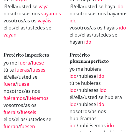
él/ella/usted se
vaya
él/ella/usted se haya
ido
nosotros/as nos
vayamos
nosotros/as nos hayamos
vosotros/as os
vayáis
ido
ellos/ellas/ustedes se
vosotros/as os hayáis
ido
vayan
ellos/ellas/ustedes se
hayan
ido
Pretérito imperfecto
Pretérito
pluscuamperfecto
yo me
fuera
/
fuese
yo me hubiera
tú te
fueras
/
fueses
ido
/hubiese
ido
él/ella/usted se
tú te hubieras
fuera
/
fuese
ido
/hubieses
ido
nosotros/as nos
él/ella/usted se hubiera
fuéramos
/
fuésemos
ido
/hubiese
ido
vosotros/as os
nosotros/as nos
fuerais
/
fueseis
hubiéramos
ellos/ellas/ustedes se
ido
/hubiésemos
ido
fueran
/
fuesen