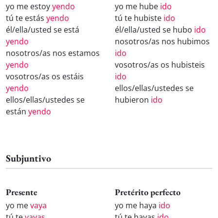
yo me estoy
yendo
yo me hube
ido
tú te estás
yendo
tú te hubiste
ido
él/ella/usted se está
él/ella/usted se hubo
ido
yendo
nosotros/as nos hubimos
nosotros/as nos estamos
ido
yendo
vosotros/as os hubisteis
vosotros/as os estáis
ido
yendo
ellos/ellas/ustedes se
ellos/ellas/ustedes se
hubieron
ido
están
yendo
Subjuntivo
Presente
Pretérito perfecto
yo me
vaya
yo me haya
ido
tú te
vayas
tú te hayas
ido