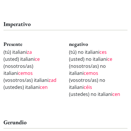
Imperativo
Presente
negativo
(tú) italiani
za
(tú) no italiani
ces
(usted) italiani
ce
(usted) no italiani
ce
(nosotros/as)
(nosotros/as) no
italiani
cemos
italiani
cemos
(vosotros/as) italiani
zad
(vosotros/as) no
(ustedes) italiani
cen
italiani
céis
(ustedes) no italiani
cen
Gerundio