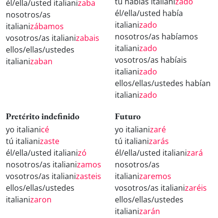
tú habías italiani
zado
él/ella/usted italiani
zaba
él/ella/usted había
nosotros/as
italiani
zado
italiani
zábamos
nosotros/as habíamos
vosotros/as italiani
zabais
italiani
zado
ellos/ellas/ustedes
vosotros/as habíais
italiani
zaban
italiani
zado
ellos/ellas/ustedes habían
italiani
zado
Pretérito indefinido
Futuro
yo italiani
cé
yo italiani
zaré
tú italiani
zaste
tú italiani
zarás
él/ella/usted italiani
zó
él/ella/usted italiani
zará
nosotros/as italiani
zamos
nosotros/as
vosotros/as italiani
zasteis
italiani
zaremos
ellos/ellas/ustedes
vosotros/as italiani
zaréis
italiani
zaron
ellos/ellas/ustedes
italiani
zarán