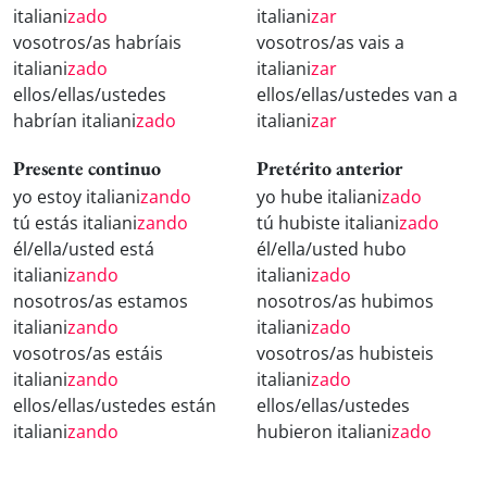
italiani
zado
italiani
zar
vosotros/as habríais
vosotros/as vais a
italiani
zado
italiani
zar
ellos/ellas/ustedes
ellos/ellas/ustedes van a
habrían italiani
zado
italiani
zar
Presente continuo
Pretérito anterior
yo estoy italiani
zando
yo hube italiani
zado
tú estás italiani
zando
tú hubiste italiani
zado
él/ella/usted está
él/ella/usted hubo
italiani
zando
italiani
zado
nosotros/as estamos
nosotros/as hubimos
italiani
zando
italiani
zado
vosotros/as estáis
vosotros/as hubisteis
italiani
zando
italiani
zado
ellos/ellas/ustedes están
ellos/ellas/ustedes
italiani
zando
hubieron italiani
zado