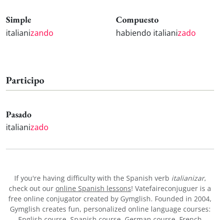
Simple
Compuesto
italiani
zando
habiendo italiani
zado
Participo
Pasado
italiani
zado
If you're having difficulty with the Spanish verb
italianizar
,
check out our
online Spanish lessons
! Vatefaireconjuguer is a
free online conjugator created by Gymglish. Founded in 2004,
Gymglish creates fun, personalized online language courses:
English course
,
Spanish course
,
German course
,
French