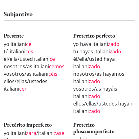
Subjuntivo
Presente
Pretérito perfecto
yo italiani
ce
yo haya italiani
zado
tú italiani
ces
tú hayas italiani
zado
él/ella/usted italiani
ce
él/ella/usted haya
nosotros/as italiani
cemos
italiani
zado
vosotros/as italiani
céis
nosotros/as hayamos
ellos/ellas/ustedes
italiani
zado
italiani
cen
vosotros/as hayáis
italiani
zado
ellos/ellas/ustedes hayan
italiani
zado
Pretérito imperfecto
Pretérito
pluscuamperfecto
yo italiani
zara
/italiani
zase