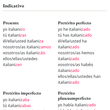
Indicativo
Presente
Pretérito perfecto
yo italiani
zo
yo he italiani
zado
tú italiani
zas
tú has italiani
zado
él/ella/usted italiani
za
él/ella/usted ha
nosotros/as italiani
zamos
italiani
zado
vosotros/as italiani
záis
nosotros/as hemos
ellos/ellas/ustedes
italiani
zado
italiani
zan
vosotros/as habéis
italiani
zado
ellos/ellas/ustedes han
italiani
zado
Pretérito imperfecto
Pretérito
pluscuamperfecto
yo italiani
zaba
yo había italiani
zado
tú italiani
zabas