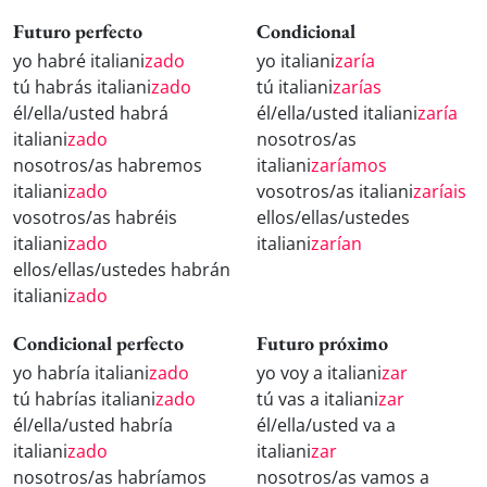
Futuro perfecto
Condicional
yo habré italiani
zado
yo italiani
zaría
tú habrás italiani
zado
tú italiani
zarías
él/ella/usted habrá
él/ella/usted italiani
zaría
italiani
zado
nosotros/as
nosotros/as habremos
italiani
zaríamos
italiani
zado
vosotros/as italiani
zaríais
vosotros/as habréis
ellos/ellas/ustedes
italiani
zado
italiani
zarían
ellos/ellas/ustedes habrán
italiani
zado
Condicional perfecto
Futuro próximo
yo habría italiani
zado
yo voy a italiani
zar
tú habrías italiani
zado
tú vas a italiani
zar
él/ella/usted habría
él/ella/usted va a
italiani
zado
italiani
zar
nosotros/as habríamos
nosotros/as vamos a