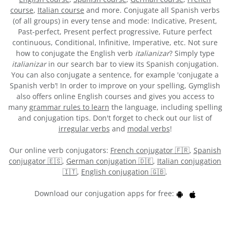
course
,
Italian course
and more. Conjugate all Spanish verbs
(of all groups) in every tense and mode: Indicative, Present,
Past-perfect, Present perfect progressive, Future perfect
continuous, Conditional, Infinitive, Imperative, etc. Not sure
how to conjugate the English verb
italianizar
? Simply type
italianizar
in our search bar to view its Spanish conjugation.
You can also conjugate a sentence, for example 'conjugate a
Spanish verb’! In order to improve on your spelling, Gymglish
also offers online English courses and gives you access to
many
grammar rules to learn
the language, including spelling
and conjugation tips. Don't forget to check out our list of
irregular verbs
and
modal verbs
!
Our online verb conjugators:
French conjugator 🇫🇷
,
Spanish
conjugator 🇪🇸
,
German conjugation 🇩🇪
,
Italian conjugation
🇮🇹
,
English conjugation 🇬🇧
.
Download our conjugation apps for free: