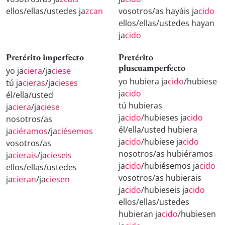
ellos/ellas/ustedes ja
zcan
vosotros/as hayáis ja
cido
ellos/ellas/ustedes hayan
ja
cido
Pretérito imperfecto
Pretérito
pluscuamperfecto
yo ja
ciera
/ja
ciese
yo hubiera ja
cido
/hubiese
tú ja
cieras
/ja
cieses
ja
cido
él/ella/usted
tú hubieras
ja
ciera
/ja
ciese
ja
cido
/hubieses ja
cido
nosotros/as
él/ella/usted hubiera
ja
ciéramos
/ja
ciésemos
ja
cido
/hubiese ja
cido
vosotros/as
nosotros/as hubiéramos
ja
cierais
/ja
cieseis
ja
cido
/hubiésemos ja
cido
ellos/ellas/ustedes
vosotros/as hubierais
ja
cieran
/ja
ciesen
ja
cido
/hubieseis ja
cido
ellos/ellas/ustedes
hubieran ja
cido
/hubiesen