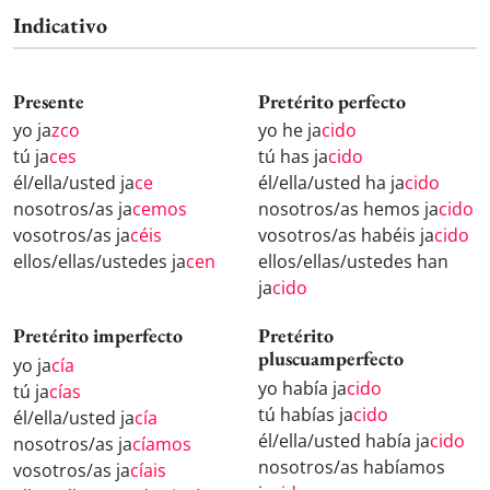
Indicativo
Presente
Pretérito perfecto
yo ja
zco
yo he ja
cido
tú ja
ces
tú has ja
cido
él/ella/usted ja
ce
él/ella/usted ha ja
cido
nosotros/as ja
cemos
nosotros/as hemos ja
cido
vosotros/as ja
céis
vosotros/as habéis ja
cido
ellos/ellas/ustedes ja
cen
ellos/ellas/ustedes han
ja
cido
Pretérito imperfecto
Pretérito
pluscuamperfecto
yo ja
cía
yo había ja
cido
tú ja
cías
tú habías ja
cido
él/ella/usted ja
cía
él/ella/usted había ja
cido
nosotros/as ja
cíamos
nosotros/as habíamos
vosotros/as ja
cíais