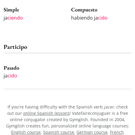
Simple
Compuesto
ja
ciendo
habiendo ja
cido
Participo
Pasado
ja
cido
If you're having difficulty with the Spanish verb
jacer
, check
out our
online Spanish lessons
! Vatefaireconjuguer is a free
online conjugator created by Gymglish. Founded in 2004,
Gymglish creates fun, personalized online language courses:
English course
,
Spanish course
,
German course
,
French