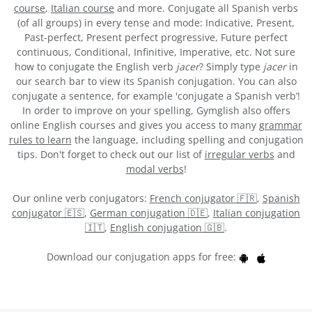
course
,
Italian course
and more. Conjugate all Spanish verbs
(of all groups) in every tense and mode: Indicative, Present,
Past-perfect, Present perfect progressive, Future perfect
continuous, Conditional, Infinitive, Imperative, etc. Not sure
how to conjugate the English verb
jacer
? Simply type
jacer
in
our search bar to view its Spanish conjugation. You can also
conjugate a sentence, for example 'conjugate a Spanish verb’!
In order to improve on your spelling, Gymglish also offers
online English courses and gives you access to many
grammar
rules to learn
the language, including spelling and conjugation
tips. Don't forget to check out our list of
irregular verbs
and
modal verbs
!
Our online verb conjugators:
French conjugator 🇫🇷
,
Spanish
conjugator 🇪🇸
,
German conjugation 🇩🇪
,
Italian conjugation
🇮🇹
,
English conjugation 🇬🇧
.
Download our conjugation apps for free: