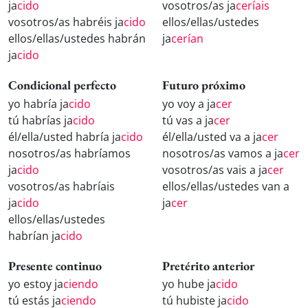
ja
cido
vosotros/as ja
ceríais
vosotros/as habréis ja
cido
ellos/ellas/ustedes
ellos/ellas/ustedes habrán
ja
cerían
ja
cido
Condicional perfecto
Futuro próximo
yo habría ja
cido
yo voy a ja
cer
tú habrías ja
cido
tú vas a ja
cer
él/ella/usted habría ja
cido
él/ella/usted va a ja
cer
nosotros/as habríamos
nosotros/as vamos a ja
cer
ja
cido
vosotros/as vais a ja
cer
vosotros/as habríais
ellos/ellas/ustedes van a
ja
cido
ja
cer
ellos/ellas/ustedes
habrían ja
cido
Presente continuo
Pretérito anterior
yo estoy ja
ciendo
yo hube ja
cido
tú estás ja
ciendo
tú hubiste ja
cido