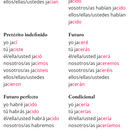
ja
cido
ellos/ellas/ustedes ja
cían
vosotros/as habíais ja
cido
ellos/ellas/ustedes habían
ja
cido
Pretérito indefinido
Futuro
yo ja
cí
yo ja
ceré
tú ja
ciste
tú ja
cerás
él/ella/usted ja
ció
él/ella/usted ja
cerá
nosotros/as ja
cimos
nosotros/as ja
ceremos
vosotros/as ja
cisteis
vosotros/as ja
ceréis
ellos/ellas/ustedes
ellos/ellas/ustedes
ja
cieron
ja
cerán
Futuro perfecto
Condicional
yo habré ja
cido
yo ja
cería
tú habrás ja
cido
tú ja
cerías
él/ella/usted habrá ja
cido
él/ella/usted ja
cería
nosotros/as habremos
nosotros/as ja
ceríamos