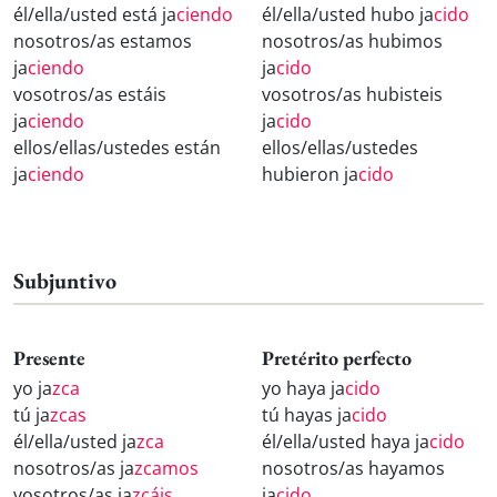
él/ella/usted está ja
ciendo
él/ella/usted hubo ja
cido
nosotros/as estamos
nosotros/as hubimos
ja
ciendo
ja
cido
vosotros/as estáis
vosotros/as hubisteis
ja
ciendo
ja
cido
ellos/ellas/ustedes están
ellos/ellas/ustedes
ja
ciendo
hubieron ja
cido
Subjuntivo
Presente
Pretérito perfecto
yo ja
zca
yo haya ja
cido
tú ja
zcas
tú hayas ja
cido
él/ella/usted ja
zca
él/ella/usted haya ja
cido
nosotros/as ja
zcamos
nosotros/as hayamos
vosotros/as ja
zcáis
ja
cido