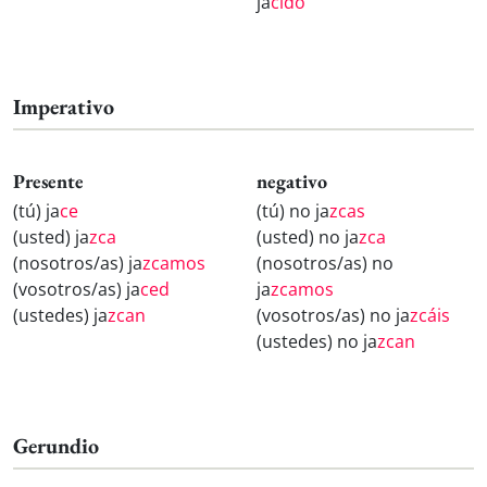
ja
cido
Imperativo
Presente
negativo
(tú) ja
ce
(tú) no ja
zcas
(usted) ja
zca
(usted) no ja
zca
(nosotros/as) ja
zcamos
(nosotros/as) no
(vosotros/as) ja
ced
ja
zcamos
(ustedes) ja
zcan
(vosotros/as) no ja
zcáis
(ustedes) no ja
zcan
Gerundio