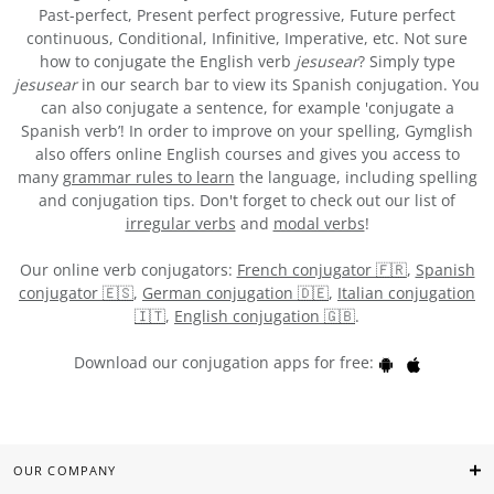
Past-perfect, Present perfect progressive, Future perfect
continuous, Conditional, Infinitive, Imperative, etc. Not sure
how to conjugate the English verb
jesusear
? Simply type
jesusear
in our search bar to view its Spanish conjugation. You
can also conjugate a sentence, for example 'conjugate a
Spanish verb’! In order to improve on your spelling, Gymglish
also offers online English courses and gives you access to
many
grammar rules to learn
the language, including spelling
and conjugation tips. Don't forget to check out our list of
irregular verbs
and
modal verbs
!
Our online verb conjugators:
French conjugator 🇫🇷
,
Spanish
conjugator 🇪🇸
,
German conjugation 🇩🇪
,
Italian conjugation
🇮🇹
,
English conjugation 🇬🇧
.
Download our conjugation apps for free:
OUR COMPANY