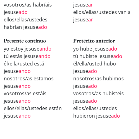
vosotros/as habríais
jesuse
ar
jesuse
ado
ellos/ellas/ustedes van a
ellos/ellas/ustedes
jesuse
ar
habrían jesuse
ado
Presente continuo
Pretérito anterior
yo estoy jesuse
ando
yo hube jesuse
ado
tú estás jesuse
ando
tú hubiste jesuse
ado
él/ella/usted está
él/ella/usted hubo
jesuse
ando
jesuse
ado
nosotros/as estamos
nosotros/as hubimos
jesuse
ando
jesuse
ado
vosotros/as estáis
vosotros/as hubisteis
jesuse
ando
jesuse
ado
ellos/ellas/ustedes están
ellos/ellas/ustedes
jesuse
ando
hubieron jesuse
ado