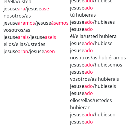
jesuse
ado
/hubiese
él/ella/usted
jesuse
ado
jesuse
ara
/jesuse
ase
tú hubieras
nosotros/as
jesuse
ado
/hubieses
jesuse
áramos
/jesuse
ásemos
jesuse
ado
vosotros/as
él/ella/usted hubiera
jesuse
arais
/jesuse
aseis
jesuse
ado
/hubiese
ellos/ellas/ustedes
jesuse
ado
jesuse
aran
/jesuse
asen
nosotros/as hubiéramos
jesuse
ado
/hubiésemos
jesuse
ado
vosotros/as hubierais
jesuse
ado
/hubieseis
jesuse
ado
ellos/ellas/ustedes
hubieran
jesuse
ado
/hubiesen
jesuse
ado