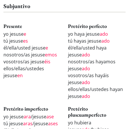
Subjuntivo
Presente
Pretérito perfecto
yo jesuse
e
yo haya jesuse
ado
tú jesuse
es
tú hayas jesuse
ado
él/ella/usted jesuse
e
él/ella/usted haya
nosotros/as jesuse
emos
jesuse
ado
vosotros/as jesuse
éis
nosotros/as hayamos
ellos/ellas/ustedes
jesuse
ado
jesuse
en
vosotros/as hayáis
jesuse
ado
ellos/ellas/ustedes hayan
jesuse
ado
Pretérito imperfecto
Pretérito
pluscuamperfecto
yo jesuse
ara
/jesuse
ase
yo hubiera
tú jesuse
aras
/jesuse
ases