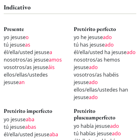
Indicativo
Presente
Pretérito perfecto
yo jesuse
o
yo he jesuse
ado
tú jesuse
as
tú has jesuse
ado
él/ella/usted jesuse
a
él/ella/usted ha jesuse
ado
nosotros/as jesuse
amos
nosotros/as hemos
vosotros/as jesuse
áis
jesuse
ado
ellos/ellas/ustedes
vosotros/as habéis
jesuse
an
jesuse
ado
ellos/ellas/ustedes han
jesuse
ado
Pretérito imperfecto
Pretérito
pluscuamperfecto
yo jesuse
aba
yo había jesuse
ado
tú jesuse
abas
tú habías jesuse
ado
él/ella/usted jesuse
aba