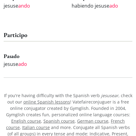
jesuse
ando
habiendo jesuse
ado
Participo
Pasado
jesuse
ado
If you're having difficulty with the Spanish verb
jesusear
, check
out our
online Spanish lessons
! Vatefaireconjuguer is a free
online conjugator created by Gymglish. Founded in 2004,
Gymglish creates fun, personalized online language courses:
English course
,
Spanish course
,
German course
,
French
course
,
Italian course
and more. Conjugate all Spanish verbs
(of all groups) in every tense and mode: Indicative, Present,