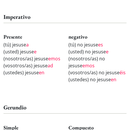
Imperativo
Presente
negativo
(tú) jesuse
a
(tú) no jesuse
es
(usted) jesuse
e
(usted) no jesuse
e
(nosotros/as) jesuse
emos
(nosotros/as) no
(vosotros/as) jesuse
ad
jesuse
emos
(ustedes) jesuse
en
(vosotros/as) no jesuse
éis
(ustedes) no jesuse
en
Gerundio
Simple
Compuesto