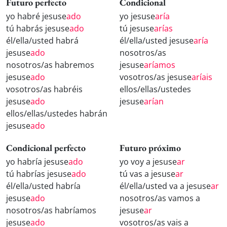
Futuro perfecto
Condicional
yo habré jesuse
ado
yo jesuse
aría
tú habrás jesuse
ado
tú jesuse
arías
él/ella/usted habrá
él/ella/usted jesuse
aría
jesuse
ado
nosotros/as
nosotros/as habremos
jesuse
aríamos
jesuse
ado
vosotros/as jesuse
aríais
vosotros/as habréis
ellos/ellas/ustedes
jesuse
ado
jesuse
arían
ellos/ellas/ustedes habrán
jesuse
ado
Condicional perfecto
Futuro próximo
yo habría jesuse
ado
yo voy a jesuse
ar
tú habrías jesuse
ado
tú vas a jesuse
ar
él/ella/usted habría
él/ella/usted va a jesuse
ar
jesuse
ado
nosotros/as vamos a
nosotros/as habríamos
jesuse
ar
jesuse
ado
vosotros/as vais a