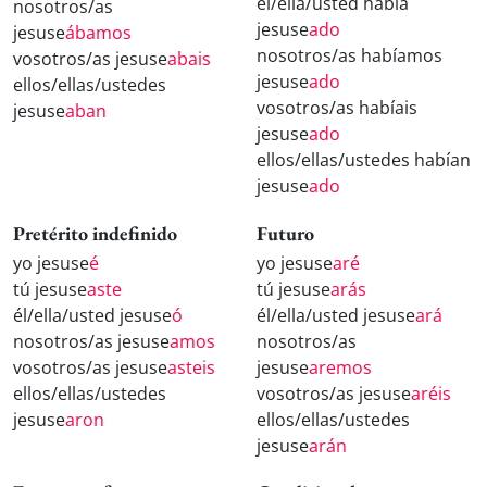
él/ella/usted había
nosotros/as
jesuse
ado
jesuse
ábamos
nosotros/as habíamos
vosotros/as jesuse
abais
jesuse
ado
ellos/ellas/ustedes
vosotros/as habíais
jesuse
aban
jesuse
ado
ellos/ellas/ustedes habían
jesuse
ado
Pretérito indefinido
Futuro
yo jesuse
é
yo jesuse
aré
tú jesuse
aste
tú jesuse
arás
él/ella/usted jesuse
ó
él/ella/usted jesuse
ará
nosotros/as jesuse
amos
nosotros/as
vosotros/as jesuse
asteis
jesuse
aremos
ellos/ellas/ustedes
vosotros/as jesuse
aréis
jesuse
aron
ellos/ellas/ustedes
jesuse
arán