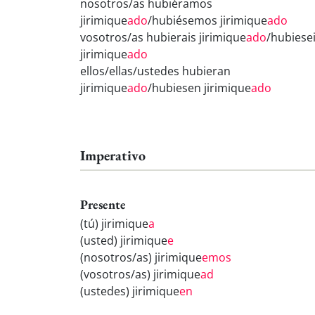
nosotros/as hubiéramos
jirimique
ado
/hubiésemos jirimique
ado
vosotros/as hubierais jirimique
ado
/hubiese
jirimique
ado
ellos/ellas/ustedes hubieran
jirimique
ado
/hubiesen jirimique
ado
Imperativo
Presente
(tú) jirimique
a
(usted) jirimique
e
(nosotros/as) jirimique
emos
(vosotros/as) jirimique
ad
(ustedes) jirimique
en