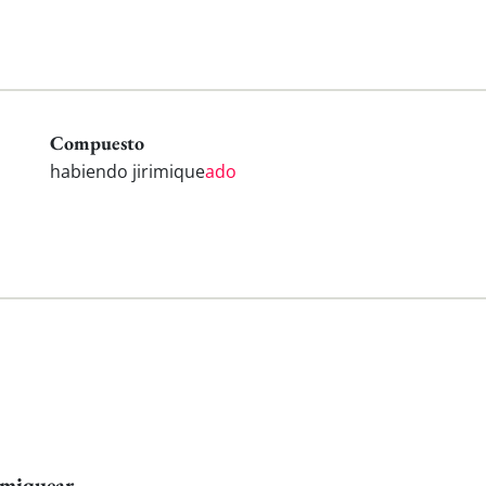
Compuesto
habiendo jirimique
ado
imiquear