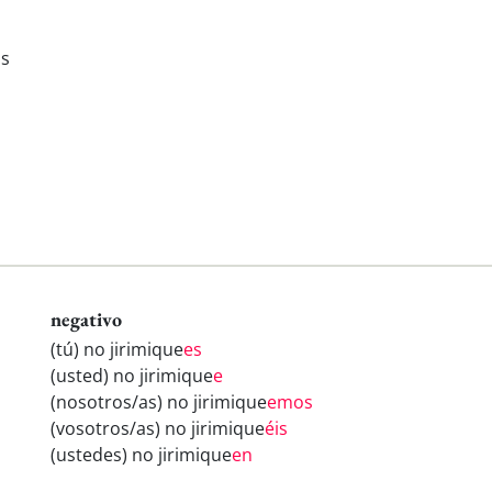
is
negativo
(tú) no jirimique
es
(usted) no jirimique
e
(nosotros/as) no jirimique
emos
(vosotros/as) no jirimique
éis
(ustedes) no jirimique
en