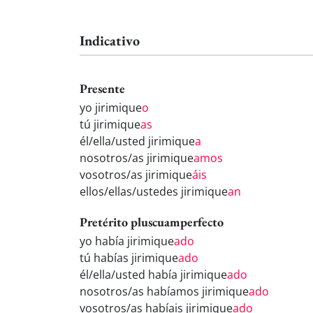
Indicativo
Presente
yo jirimique
o
tú jirimique
as
él/ella/usted jirimique
a
nosotros/as jirimique
amos
vosotros/as jirimique
áis
ellos/ellas/ustedes jirimique
an
Pretérito pluscuamperfecto
yo había jirimique
ado
tú habías jirimique
ado
él/ella/usted había jirimique
ado
nosotros/as habíamos jirimique
ado
vosotros/as habíais jirimique
ado