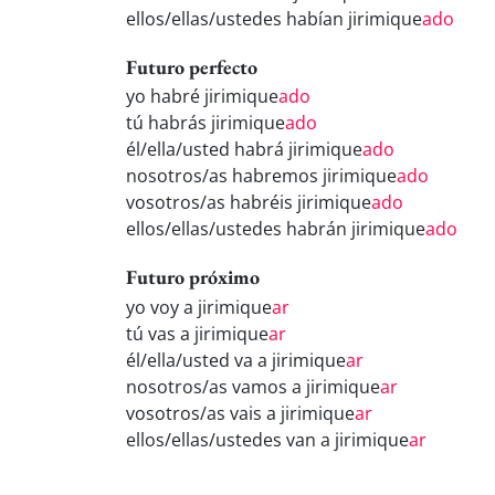
ellos/ellas/ustedes habían jirimique
ado
Futuro perfecto
yo habré jirimique
ado
tú habrás jirimique
ado
él/ella/usted habrá jirimique
ado
nosotros/as habremos jirimique
ado
vosotros/as habréis jirimique
ado
ellos/ellas/ustedes habrán jirimique
ado
Futuro próximo
yo voy a jirimique
ar
tú vas a jirimique
ar
él/ella/usted va a jirimique
ar
nosotros/as vamos a jirimique
ar
vosotros/as vais a jirimique
ar
ellos/ellas/ustedes van a jirimique
ar