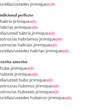
os/ellas/ustedes jirimique
arán
ndicional perfecto
 habría jirimique
ado
 habrías jirimique
ado
ella/usted habría jirimique
ado
sotros/as habríamos jirimique
ado
sotros/as habríais jirimique
ado
los/ellas/ustedes habrían jirimique
ado
etérito anterior
 hube jirimique
ado
 hubiste jirimique
ado
/ella/usted hubo jirimique
ado
sotros/as hubimos jirimique
ado
sotros/as hubisteis jirimique
ado
los/ellas/ustedes hubieron jirimique
ado