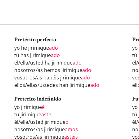
Pretérito perfecto
Pr
yo he jirimique
ado
yo
tú has jirimique
ado
tú 
él/ella/usted ha jirimique
ado
él/
nosotros/as hemos jirimique
ado
no
vosotros/as habéis jirimique
ado
vo
ellos/ellas/ustedes han jirimique
ado
ell
Pretérito indefinido
Fu
yo jirimique
é
yo
tú jirimique
aste
tú 
él/ella/usted jirimique
ó
él/
nosotros/as jirimique
amos
no
vosotros/as jirimique
asteis
vo