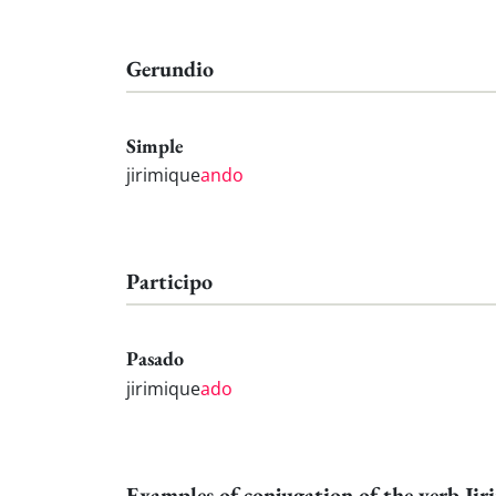
Gerundio
Simple
jirimique
ando
Participo
Pasado
jirimique
ado
Examples of conjugation of the verb Jir