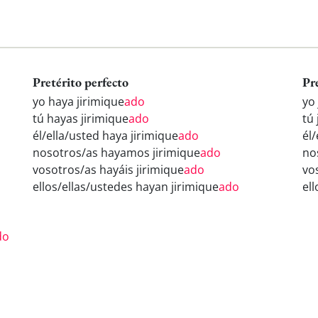
Pretérito perfecto
Pr
yo haya jirimique
ado
yo
tú hayas jirimique
ado
tú 
él/ella/usted haya jirimique
ado
él/
nosotros/as hayamos jirimique
ado
no
vosotros/as hayáis jirimique
ado
vo
ellos/ellas/ustedes hayan jirimique
ado
ell
do