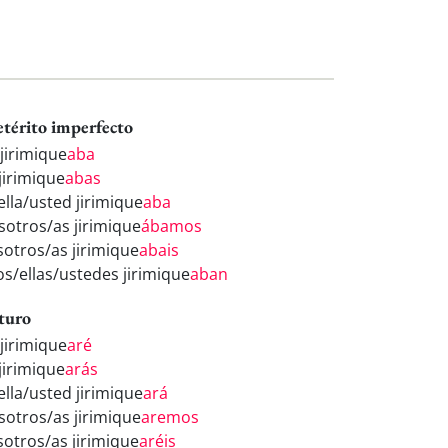
etérito imperfecto
 jirimique
aba
jirimique
abas
ella/usted jirimique
aba
sotros/as jirimique
ábamos
sotros/as jirimique
abais
os/ellas/ustedes jirimique
aban
turo
 jirimique
aré
jirimique
arás
ella/usted jirimique
ará
sotros/as jirimique
aremos
sotros/as jirimique
aréis