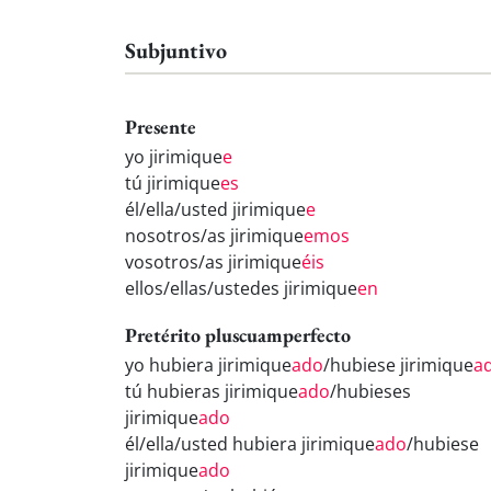
Subjuntivo
Presente
yo jirimique
e
tú jirimique
es
él/ella/usted jirimique
e
nosotros/as jirimique
emos
vosotros/as jirimique
éis
ellos/ellas/ustedes jirimique
en
Pretérito pluscuamperfecto
yo hubiera jirimique
ado
/hubiese jirimique
a
tú hubieras jirimique
ado
/hubieses
jirimique
ado
él/ella/usted hubiera jirimique
ado
/hubiese
jirimique
ado