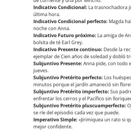
de corriente y una por Mincho.
Indicativo Condicional:
La trasnochadora ji
última hora.
Indicativo Condicional perfecto:
Magda habr
noche con Anna.
Indicativo Futuro próximo:
La amiga de Ann
bolsita de té Earl Grey.
Indicativo Presente continuo:
Desde la rec
ejemplar de Cien años de soledad y dobló tr
Subjuntivo Presente:
Anna pide, con todo e
jueves.
Subjuntivo Pretérito perfecto:
Los huéspede
minutos porque el jardín amaneció sin flores
Subjuntivo Pretérito imperfecto:
Sus padre
enfrentar los cerros y el Pacífico sin llorique
Subjuntivo Pretérito pluscuamperfecto:
Oj
se ríe del episodio cada vez que puede.
Imperativo Simple:
«Jirimiquea un rato si q
mejor confidente.