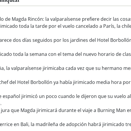
ilo de Magda Rincón: la valparaísense prefiere decir las cos
micado toda la tarde por el vuelo cancelado a París, la chi
ce dos días seguidos por los jardines del Hotel Borbollón, 
icado toda la semana con el tema del nuevo horario de clase
, la valparaísense jirimicaba cada vez que su hermano men
chef del Hotel Borbollón ya había jirimicado media hora p
 español jirimicó un poco cuando le dijeron que su vuelo al
.
 jura que Magda jirimicará durante el viaje a Burning Man e
rrice en Bali, la madrileña de adopción habrá jirimicado tr