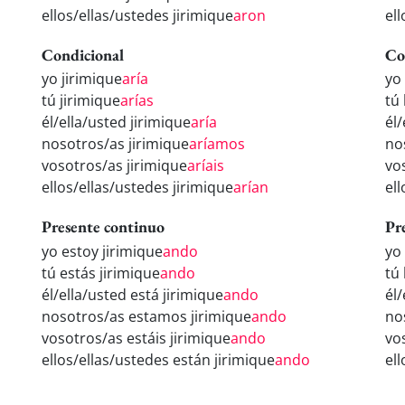
ellos/ellas/ustedes jirimique
aron
ell
Condicional
Co
yo jirimique
aría
yo
tú jirimique
arías
tú
él/ella/usted jirimique
aría
él/
nosotros/as jirimique
aríamos
no
vosotros/as jirimique
aríais
vo
ellos/ellas/ustedes jirimique
arían
el
Presente continuo
Pr
yo estoy jirimique
ando
yo
tú estás jirimique
ando
tú
él/ella/usted está jirimique
ando
él
nosotros/as estamos jirimique
ando
no
vosotros/as estáis jirimique
ando
vo
ellos/ellas/ustedes están jirimique
ando
el