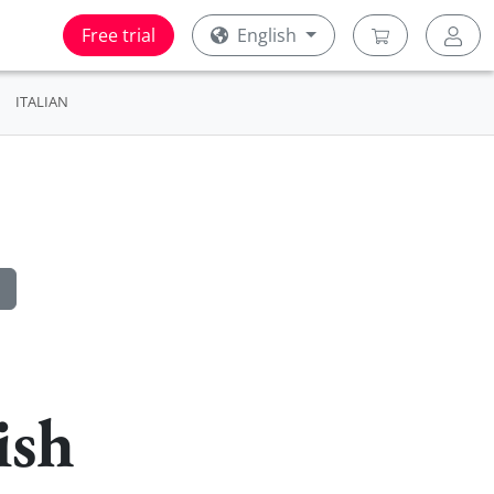
Free trial
English
ITALIAN
ish