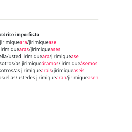
etérito imperfecto
 jirimique
ara
/jirimique
ase
jirimique
aras
/jirimique
ases
ella/usted jirimique
ara
/jirimique
ase
sotros/as jirimique
áramos
/jirimique
ásemos
sotros/as jirimique
arais
/jirimique
aseis
os/ellas/ustedes jirimique
aran
/jirimique
asen