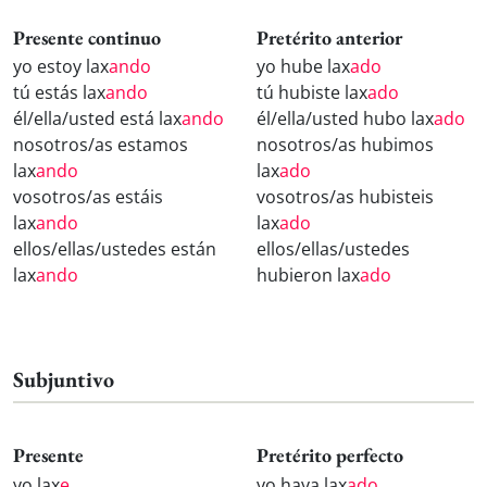
Presente continuo
Pretérito anterior
yo estoy lax
ando
yo hube lax
ado
tú estás lax
ando
tú hubiste lax
ado
él/ella/usted está lax
ando
él/ella/usted hubo lax
ado
nosotros/as estamos
nosotros/as hubimos
lax
ando
lax
ado
vosotros/as estáis
vosotros/as hubisteis
lax
ando
lax
ado
ellos/ellas/ustedes están
ellos/ellas/ustedes
lax
ando
hubieron lax
ado
Subjuntivo
Presente
Pretérito perfecto
yo lax
e
yo haya lax
ado