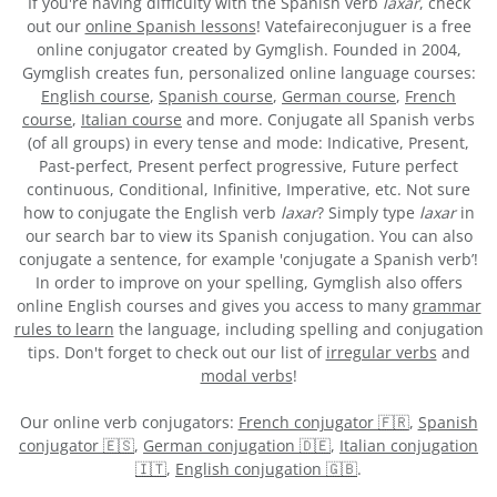
If you're having difficulty with the Spanish verb
laxar
, check
out our
online Spanish lessons
! Vatefaireconjuguer is a free
online conjugator created by Gymglish. Founded in 2004,
Gymglish creates fun, personalized online language courses:
English course
,
Spanish course
,
German course
,
French
course
,
Italian course
and more. Conjugate all Spanish verbs
(of all groups) in every tense and mode: Indicative, Present,
Past-perfect, Present perfect progressive, Future perfect
continuous, Conditional, Infinitive, Imperative, etc. Not sure
how to conjugate the English verb
laxar
? Simply type
laxar
in
our search bar to view its Spanish conjugation. You can also
conjugate a sentence, for example 'conjugate a Spanish verb’!
In order to improve on your spelling, Gymglish also offers
online English courses and gives you access to many
grammar
rules to learn
the language, including spelling and conjugation
tips. Don't forget to check out our list of
irregular verbs
and
modal verbs
!
Our online verb conjugators:
French conjugator 🇫🇷
,
Spanish
conjugator 🇪🇸
,
German conjugation 🇩🇪
,
Italian conjugation
🇮🇹
,
English conjugation 🇬🇧
.