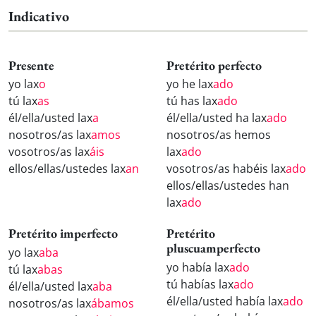
Indicativo
Presente
Pretérito perfecto
yo lax
o
yo he lax
ado
tú lax
as
tú has lax
ado
él/ella/usted lax
a
él/ella/usted ha lax
ado
nosotros/as lax
amos
nosotros/as hemos
vosotros/as lax
áis
lax
ado
ellos/ellas/ustedes lax
an
vosotros/as habéis lax
ado
ellos/ellas/ustedes han
lax
ado
Pretérito imperfecto
Pretérito
pluscuamperfecto
yo lax
aba
yo había lax
ado
tú lax
abas
tú habías lax
ado
él/ella/usted lax
aba
él/ella/usted había lax
ado
nosotros/as lax
ábamos