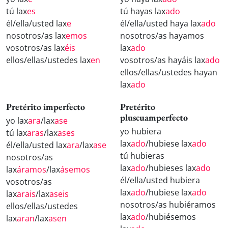
tú lax
es
tú hayas lax
ado
él/ella/usted lax
e
él/ella/usted haya lax
ado
nosotros/as lax
emos
nosotros/as hayamos
vosotros/as lax
éis
lax
ado
ellos/ellas/ustedes lax
en
vosotros/as hayáis lax
ado
ellos/ellas/ustedes hayan
lax
ado
Pretérito imperfecto
Pretérito
pluscuamperfecto
yo lax
ara
/lax
ase
yo hubiera
tú lax
aras
/lax
ases
lax
ado
/hubiese lax
ado
él/ella/usted lax
ara
/lax
ase
tú hubieras
nosotros/as
lax
ado
/hubieses lax
ado
lax
áramos
/lax
ásemos
él/ella/usted hubiera
vosotros/as
lax
ado
/hubiese lax
ado
lax
arais
/lax
aseis
nosotros/as hubiéramos
ellos/ellas/ustedes
lax
ado
/hubiésemos
lax
aran
/lax
asen