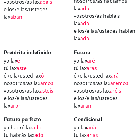
nosotros/as habíamos
vosotros/as lax
abais
lax
ado
ellos/ellas/ustedes
vosotros/as habíais
lax
aban
lax
ado
ellos/ellas/ustedes habían
lax
ado
Pretérito indefinido
Futuro
yo lax
é
yo lax
aré
tú lax
aste
tú lax
arás
él/ella/usted lax
ó
él/ella/usted lax
ará
nosotros/as lax
amos
nosotros/as lax
aremos
vosotros/as lax
asteis
vosotros/as lax
aréis
ellos/ellas/ustedes
ellos/ellas/ustedes
lax
aron
lax
arán
Futuro perfecto
Condicional
yo habré lax
ado
yo lax
aría
tú habrás lax
ado
tú lax
arías