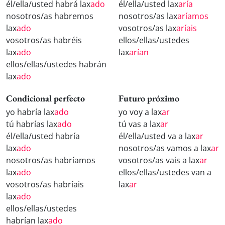
él/ella/usted habrá lax
ado
él/ella/usted lax
aría
nosotros/as habremos
nosotros/as lax
aríamos
lax
ado
vosotros/as lax
aríais
vosotros/as habréis
ellos/ellas/ustedes
lax
ado
lax
arían
ellos/ellas/ustedes habrán
lax
ado
Condicional perfecto
Futuro próximo
yo habría lax
ado
yo voy a lax
ar
tú habrías lax
ado
tú vas a lax
ar
él/ella/usted habría
él/ella/usted va a lax
ar
lax
ado
nosotros/as vamos a lax
ar
nosotros/as habríamos
vosotros/as vais a lax
ar
lax
ado
ellos/ellas/ustedes van a
vosotros/as habríais
lax
ar
lax
ado
ellos/ellas/ustedes
habrían lax
ado