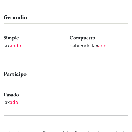
Gerundio
Simple
Compuesto
lax
ando
habiendo lax
ado
Participo
Pasado
lax
ado