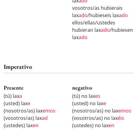
lax
ado
vosotros/as hubierais
lax
ado
/hubieseis lax
ado
ellos/ellas/ustedes
hubieran lax
ado
/hubiesen
lax
ado
Imperativo
Presente
negativo
(tú) lax
a
(tú) no lax
es
(usted) lax
e
(usted) no lax
e
(nosotros/as) lax
emos
(nosotros/as) no lax
emos
(vosotros/as) lax
ad
(vosotros/as) no lax
éis
(ustedes) lax
en
(ustedes) no lax
en