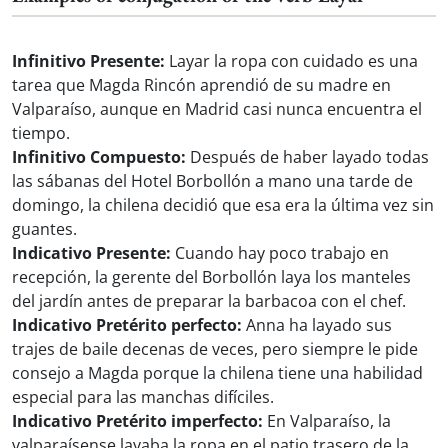
Infinitivo Presente:
Layar la ropa con cuidado es una
tarea que Magda Rincón aprendió de su madre en
Valparaíso, aunque en Madrid casi nunca encuentra el
tiempo.
Infinitivo Compuesto:
Después de haber layado todas
las sábanas del Hotel Borbollón a mano una tarde de
domingo, la chilena decidió que esa era la última vez sin
guantes.
Indicativo Presente:
Cuando hay poco trabajo en
recepción, la gerente del Borbollón laya los manteles
del jardín antes de preparar la barbacoa con el chef.
Indicativo Pretérito perfecto:
Anna ha layado sus
trajes de baile decenas de veces, pero siempre le pide
consejo a Magda porque la chilena tiene una habilidad
especial para las manchas difíciles.
Indicativo Pretérito imperfecto:
En Valparaíso, la
valparaísense layaba la ropa en el patio trasero de la