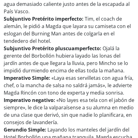
agua demasiado caliente justo antes de la escapada al
País Vasco.
Subjuntivo Pretérito imperfecto:
Tim, el coach de
alemán, le pidió a Magda que layara su camiseta con el
eslogan del Burning Man antes de colgarla en el
tendedero del hotel.
Subjuntivo Pretérito pluscuamperfecto:
Ojalá la
gerente del Borbollón hubiera layado las lonas del
jardín antes de que llegara la lluvia, pero Mincho se lo
impidió durmiendo encima de ellas toda la mañana.
Imperativo Simple:
«Laya esas servilletas con agua fría,
chef, o la mancha de salsa no saldrá jamás», le advierte
Magda Rincón con tono de experta y media sonrisa.
Imperativo negativo:
«No layes esa tela con el jabón de
siempre», le dice la valparaísense a su alumna en medio
de una clase que derivó, sin que nadie lo planificara, en
consejos de lavandería.
Gerundio Simple:
Layando los manteles del jardín del
Hotel Borbollón una mañana tranquila, Magda escucha