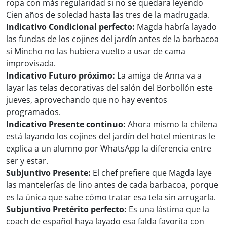
ropa con más regularidad si no se quedara leyendo
Cien años de soledad hasta las tres de la madrugada.
Indicativo Condicional perfecto:
Magda habría layado
las fundas de los cojines del jardín antes de la barbacoa
si Mincho no las hubiera vuelto a usar de cama
improvisada.
Indicativo Futuro próximo:
La amiga de Anna va a
layar las telas decorativas del salón del Borbollón este
jueves, aprovechando que no hay eventos
programados.
Indicativo Presente continuo:
Ahora mismo la chilena
está layando los cojines del jardín del hotel mientras le
explica a un alumno por WhatsApp la diferencia entre
ser y estar.
Subjuntivo Presente:
El chef prefiere que Magda laye
las mantelerías de lino antes de cada barbacoa, porque
es la única que sabe cómo tratar esa tela sin arrugarla.
Subjuntivo Pretérito perfecto:
Es una lástima que la
coach de español haya layado esa falda favorita con