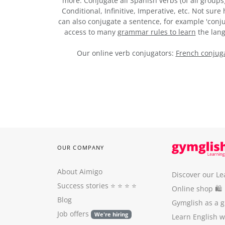
more. Conjugate all Spanish verbs (of all groups
Conditional, Infinitive, Imperative, etc. Not sur
can also conjugate a sentence, for example 'conju
access to many
grammar rules to learn
the lang
Our online verb conjugators:
French conjuga
OUR COMPANY
About Aimigo
Discover our Le
Success stories
⭐️ ⭐️ ⭐️ ⭐️
Online shop 🛍
Blog
Gymglish as a gi
Job offers
We're hiring
Learn English 