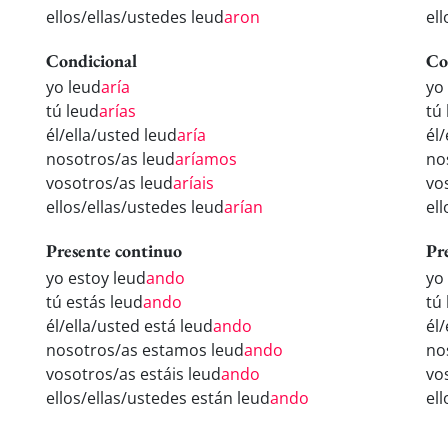
ellos/ellas/ustedes leud
aron
el
Condicional
Co
yo leud
aría
yo
tú leud
arías
tú
él/ella/usted leud
aría
él
nosotros/as leud
aríamos
no
vosotros/as leud
aríais
vo
ellos/ellas/ustedes leud
arían
el
Presente continuo
Pr
yo estoy leud
ando
yo
tú estás leud
ando
tú
él/ella/usted está leud
ando
él
nosotros/as estamos leud
ando
no
vosotros/as estáis leud
ando
vo
ellos/ellas/ustedes están leud
ando
el