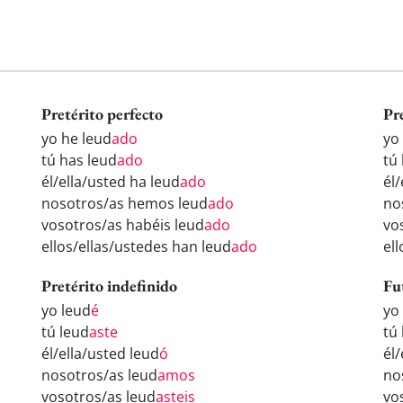
Pretérito perfecto
Pr
yo he leud
ado
yo
tú has leud
ado
tú
él/ella/usted ha leud
ado
él/
nosotros/as hemos leud
ado
no
vosotros/as habéis leud
ado
vo
ellos/ellas/ustedes han leud
ado
el
Pretérito indefinido
Fu
yo leud
é
yo
tú leud
aste
tú
él/ella/usted leud
ó
él/
nosotros/as leud
amos
no
vosotros/as leud
asteis
vo