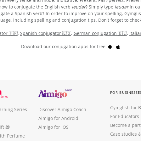
) in every tense and mode: Indicative, Present, Past-perfect, Presen
e how to conjugate the English verb
leudar
? Simply type
leudar
in ou
gate a Spanish verb’! In order to improve on your spelling, Gymglis
uage, including spelling and conjugation tips. Don't forget to check
tor 🇫🇷
,
Spanish conjugator 🇪🇸
,
German conjugation 🇩🇪
,
Itali
Download our conjugation apps for free:
FOR BUSINESSE
Gymglish for 
arning Series
Discover Aimigo Coach
For Educators
Aimigo for Android
Become a part
ft
🎁
Aimigo for iOS
Case studies
with Perfume