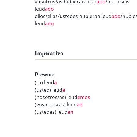
vosotros/as hubierais leud
ado
/hubieseis
leud
ado
ellos/ellas/ustedes hubieran leud
ado
/hubie
leud
ado
Imperativo
Presente
(tú) leud
a
(usted) leud
e
(nosotros/as) leud
emos
(vosotros/as) leud
ad
(ustedes) leud
en