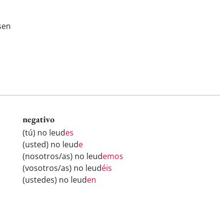
sen
negativo
(tú) no leud
es
(usted) no leud
e
(nosotros/as) no leud
emos
(vosotros/as) no leud
éis
(ustedes) no leud
en