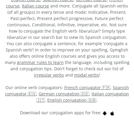
course
,
Italian course
and more. Conjugate all Spanish verbs
(of all groups) in every tense and mode: Indicative, Present,
Past-perfect, Present perfect progressive, Future perfect
continuous, Conditional, Infinitive, Imperative, etc. Not sure
how to conjugate the English verb
liberalizar
? Simply type
liberalizar
in our search bar to view its Spanish conjugation.
You can also conjugate a sentence, for example 'conjugate a
Spanish verb’! In order to improve on your spelling, Gymglish
also offers online English courses and gives you access to
many
grammar rules to learn
the language, including spelling
and conjugation tips. Don't forget to check out our list of
irregular verbs
and
modal verbs
!
Our online verb conjugators:
French conjugator 🇫🇷
,
Spanish
conjugator 🇪🇸
,
German conjugation 🇩🇪
,
Italian conjugation
🇮🇹
,
English conjugation 🇬🇧
.
Download our conjugation apps for free: