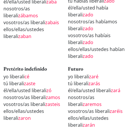
tú habías liberali
zado
él/ella/usted liberali
zaba
él/ella/usted había
nosotros/as
liberali
zado
liberali
zábamos
nosotros/as habíamos
vosotros/as liberali
zabais
liberali
zado
ellos/ellas/ustedes
vosotros/as habíais
liberali
zaban
liberali
zado
ellos/ellas/ustedes habían
liberali
zado
Pretérito indefinido
Futuro
yo liberali
cé
yo liberali
zaré
tú liberali
zaste
tú liberali
zarás
él/ella/usted liberali
zó
él/ella/usted liberali
zará
nosotros/as liberali
zamos
nosotros/as
vosotros/as liberali
zasteis
liberali
zaremos
ellos/ellas/ustedes
vosotros/as liberali
zaréis
liberali
zaron
ellos/ellas/ustedes
liberali
zarán