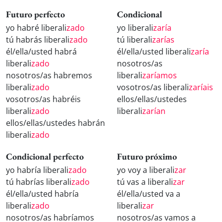
Futuro perfecto
Condicional
yo habré liberali
zado
yo liberali
zaría
tú habrás liberali
zado
tú liberali
zarías
él/ella/usted habrá
él/ella/usted liberali
zaría
liberali
zado
nosotros/as
nosotros/as habremos
liberali
zaríamos
liberali
zado
vosotros/as liberali
zaríais
vosotros/as habréis
ellos/ellas/ustedes
liberali
zado
liberali
zarían
ellos/ellas/ustedes habrán
liberali
zado
Condicional perfecto
Futuro próximo
yo habría liberali
zado
yo voy a liberali
zar
tú habrías liberali
zado
tú vas a liberali
zar
él/ella/usted habría
él/ella/usted va a
liberali
zado
liberali
zar
nosotros/as habríamos
nosotros/as vamos a