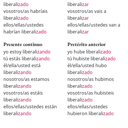
liberali
zado
liberali
zar
vosotros/as habríais
vosotros/as vais a
liberali
zado
liberali
zar
ellos/ellas/ustedes
ellos/ellas/ustedes van a
habrían liberali
zado
liberali
zar
Presente continuo
Pretérito anterior
yo estoy liberali
zando
yo hube liberali
zado
tú estás liberali
zando
tú hubiste liberali
zado
él/ella/usted está
él/ella/usted hubo
liberali
zando
liberali
zado
nosotros/as estamos
nosotros/as hubimos
liberali
zando
liberali
zado
vosotros/as estáis
vosotros/as hubisteis
liberali
zando
liberali
zado
ellos/ellas/ustedes están
ellos/ellas/ustedes
liberali
zando
hubieron liberali
zado