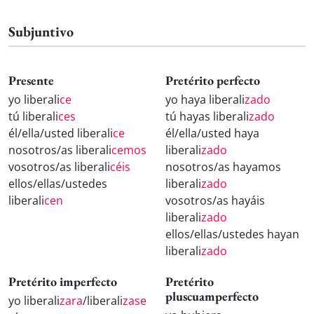
Subjuntivo
Presente
Pretérito perfecto
yo liberali
ce
yo haya liberali
zado
tú liberali
ces
tú hayas liberali
zado
él/ella/usted liberali
ce
él/ella/usted haya
nosotros/as liberali
cemos
liberali
zado
vosotros/as liberali
céis
nosotros/as hayamos
ellos/ellas/ustedes
liberali
zado
liberali
cen
vosotros/as hayáis
liberali
zado
ellos/ellas/ustedes hayan
liberali
zado
Pretérito imperfecto
Pretérito
pluscuamperfecto
yo liberali
zara
/liberali
zase