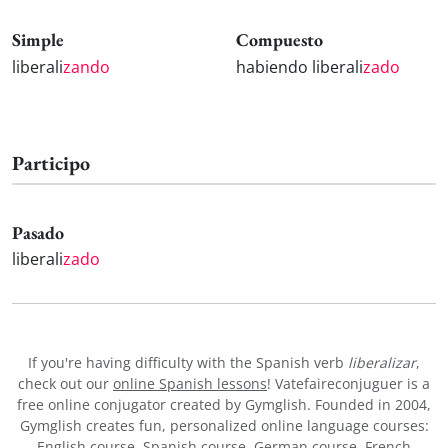
Simple
Compuesto
liberali
zando
habiendo liberali
zado
Participo
Pasado
liberali
zado
If you're having difficulty with the Spanish verb
liberalizar
,
check out our
online Spanish lessons
! Vatefaireconjuguer is a
free online conjugator created by Gymglish. Founded in 2004,
Gymglish creates fun, personalized online language courses:
English course
,
Spanish course
,
German course
,
French