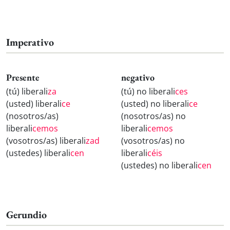
Imperativo
Presente
negativo
(tú) liberali
za
(tú) no liberali
ces
(usted) liberali
ce
(usted) no liberali
ce
(nosotros/as)
(nosotros/as) no
liberali
cemos
liberali
cemos
(vosotros/as) liberali
zad
(vosotros/as) no
(ustedes) liberali
cen
liberali
céis
(ustedes) no liberali
cen
Gerundio