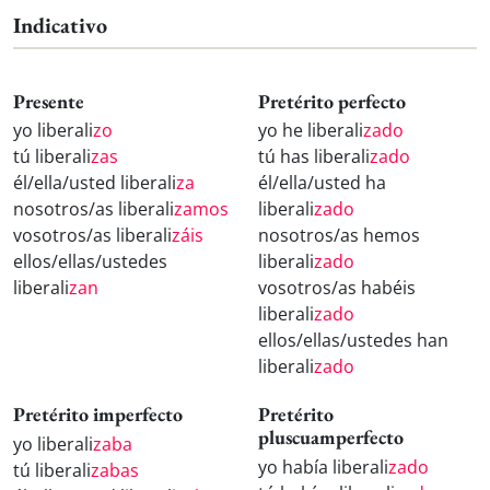
Indicativo
Presente
Pretérito perfecto
yo liberali
zo
yo he liberali
zado
tú liberali
zas
tú has liberali
zado
él/ella/usted liberali
za
él/ella/usted ha
nosotros/as liberali
zamos
liberali
zado
vosotros/as liberali
záis
nosotros/as hemos
ellos/ellas/ustedes
liberali
zado
liberali
zan
vosotros/as habéis
liberali
zado
ellos/ellas/ustedes han
liberali
zado
Pretérito imperfecto
Pretérito
pluscuamperfecto
yo liberali
zaba
yo había liberali
zado
tú liberali
zabas