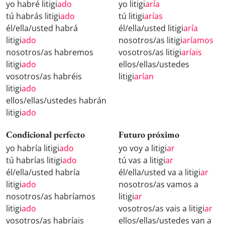
yo habré litigi
ado
yo litigi
aría
tú habrás litigi
ado
tú litigi
arías
él/ella/usted habrá
él/ella/usted litigi
aría
litigi
ado
nosotros/as litigi
aríamos
nosotros/as habremos
vosotros/as litigi
aríais
litigi
ado
ellos/ellas/ustedes
vosotros/as habréis
litigi
arían
litigi
ado
ellos/ellas/ustedes habrán
litigi
ado
Condicional perfecto
Futuro próximo
yo habría litigi
ado
yo voy a litigi
ar
tú habrías litigi
ado
tú vas a litigi
ar
él/ella/usted habría
él/ella/usted va a litigi
ar
litigi
ado
nosotros/as vamos a
nosotros/as habríamos
litigi
ar
litigi
ado
vosotros/as vais a litigi
ar
vosotros/as habríais
ellos/ellas/ustedes van a