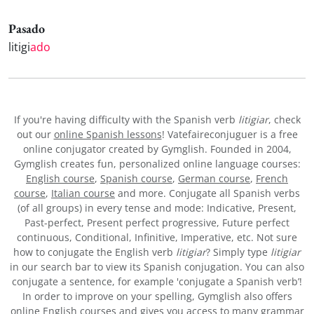
Pasado
litigi
ado
If you're having difficulty with the Spanish verb
litigiar
, check
out our
online Spanish lessons
! Vatefaireconjuguer is a free
online conjugator created by Gymglish. Founded in 2004,
Gymglish creates fun, personalized online language courses:
English course
,
Spanish course
,
German course
,
French
course
,
Italian course
and more. Conjugate all Spanish verbs
(of all groups) in every tense and mode: Indicative, Present,
Past-perfect, Present perfect progressive, Future perfect
continuous, Conditional, Infinitive, Imperative, etc. Not sure
how to conjugate the English verb
litigiar
? Simply type
litigiar
in our search bar to view its Spanish conjugation. You can also
conjugate a sentence, for example 'conjugate a Spanish verb’!
In order to improve on your spelling, Gymglish also offers
online English courses and gives you access to many
grammar