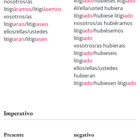
litigi
ado
/hubieses litigi
ado
nosotros/as
él/ella/usted hubiera
litigi
áramos
/litigi
ásemos
litigi
ado
/hubiese litigi
ado
vosotros/as
nosotros/as hubiéramos
litigi
arais
/litigi
aseis
litigi
ado
/hubiésemos
ellos/ellas/ustedes
litigi
ado
litigi
aran
/litigi
asen
vosotros/as hubierais
litigi
ado
/hubieseis
litigi
ado
ellos/ellas/ustedes
hubieran
litigi
ado
/hubiesen litigi
ado
Imperativo
Presente
negativo