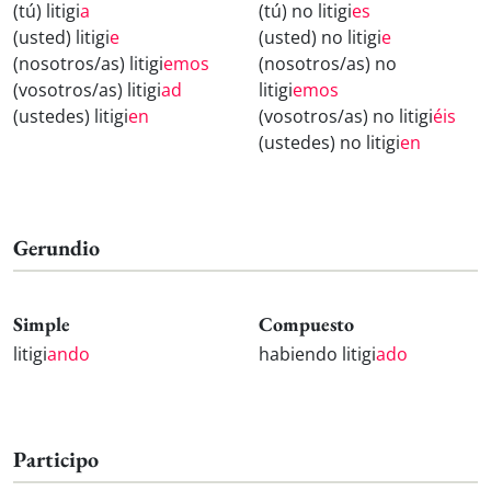
(tú) litigi
a
(tú) no litigi
es
(usted) litigi
e
(usted) no litigi
e
(nosotros/as) litigi
emos
(nosotros/as) no
(vosotros/as) litigi
ad
litigi
emos
(ustedes) litigi
en
(vosotros/as) no litigi
éis
(ustedes) no litigi
en
Gerundio
Simple
Compuesto
litigi
ando
habiendo litigi
ado
Participo