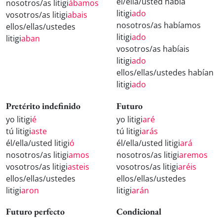
él/ella/usted había
nosotros/as litigi
ábamos
litigi
ado
vosotros/as litigi
abais
nosotros/as habíamos
ellos/ellas/ustedes
litigi
ado
litigi
aban
vosotros/as habíais
litigi
ado
ellos/ellas/ustedes habían
litigi
ado
Pretérito indefinido
Futuro
yo litigi
é
yo litigi
aré
tú litigi
aste
tú litigi
arás
él/ella/usted litigi
ó
él/ella/usted litigi
ará
nosotros/as litigi
amos
nosotros/as litigi
aremos
vosotros/as litigi
asteis
vosotros/as litigi
aréis
ellos/ellas/ustedes
ellos/ellas/ustedes
litigi
aron
litigi
arán
Futuro perfecto
Condicional