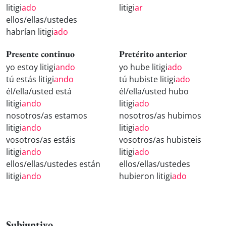
litigi
ado
litigi
ar
ellos/ellas/ustedes
habrían litigi
ado
Presente continuo
Pretérito anterior
yo estoy litigi
ando
yo hube litigi
ado
tú estás litigi
ando
tú hubiste litigi
ado
él/ella/usted está
él/ella/usted hubo
litigi
ando
litigi
ado
nosotros/as estamos
nosotros/as hubimos
litigi
ando
litigi
ado
vosotros/as estáis
vosotros/as hubisteis
litigi
ando
litigi
ado
ellos/ellas/ustedes están
ellos/ellas/ustedes
litigi
ando
hubieron litigi
ado
Subjuntivo