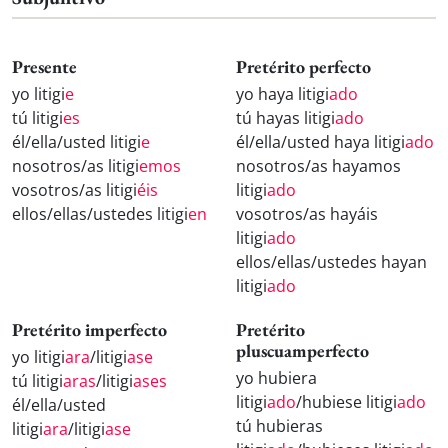
Presente
Pretérito perfecto
yo litigi
e
yo haya litigi
ado
tú litigi
es
tú hayas litigi
ado
él/ella/usted litigi
e
él/ella/usted haya litigi
ado
nosotros/as litigi
emos
nosotros/as hayamos
vosotros/as litigi
éis
litigi
ado
ellos/ellas/ustedes litigi
en
vosotros/as hayáis
litigi
ado
ellos/ellas/ustedes hayan
litigi
ado
Pretérito imperfecto
Pretérito
pluscuamperfecto
yo litigi
ara
/litigi
ase
yo hubiera
tú litigi
aras
/litigi
ases
litigi
ado
/hubiese litigi
ado
él/ella/usted
tú hubieras
litigi
ara
/litigi
ase