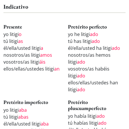
Indicativo
Presente
Pretérito perfecto
yo litigi
o
yo he litigi
ado
tú litigi
as
tú has litigi
ado
él/ella/usted litigi
a
él/ella/usted ha litigi
ado
nosotros/as litigi
amos
nosotros/as hemos
vosotros/as litigi
áis
litigi
ado
ellos/ellas/ustedes litigi
an
vosotros/as habéis
litigi
ado
ellos/ellas/ustedes han
litigi
ado
Pretérito imperfecto
Pretérito
pluscuamperfecto
yo litigi
aba
yo había litigi
ado
tú litigi
abas
tú habías litigi
ado
él/ella/usted litigi
aba