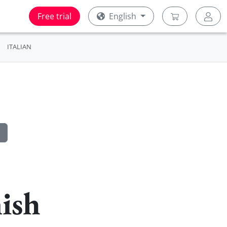
Free trial
English
ITALIAN
nish