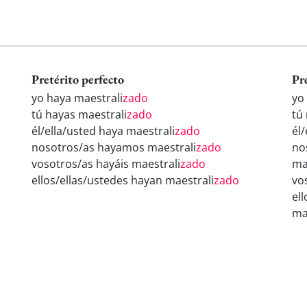
Pretérito perfecto
Pr
yo haya maestrali
zado
yo
tú hayas maestrali
zado
tú
él/ella/usted haya maestrali
zado
él
nosotros/as hayamos maestrali
zado
no
vosotros/as hayáis maestrali
zado
ma
ellos/ellas/ustedes hayan maestrali
zado
vo
el
ma