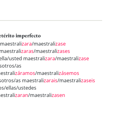
etérito imperfecto
 maestrali
zara
/maestrali
zase
 maestrali
zaras
/maestrali
zases
/ella/usted maestrali
zara
/maestrali
zase
sotros/as
estrali
záramos
/maestrali
zásemos
sotros/as maestrali
zarais
/maestrali
zaseis
los/ellas/ustedes
estrali
zaran
/maestrali
zasen