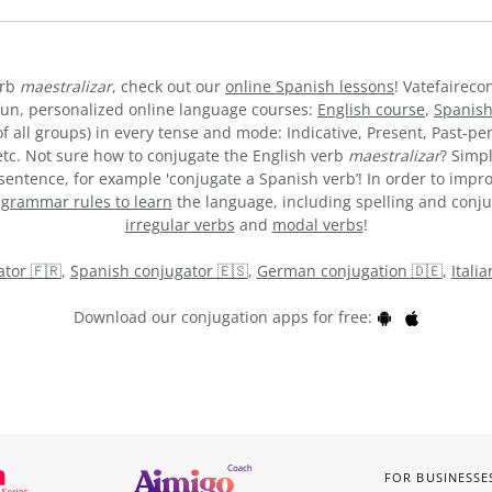
erb
maestralizar
, check out our
online Spanish lessons
! Vatefaireco
fun, personalized online language courses:
English course
,
Spanish
 all groups) in every tense and mode: Indicative, Present, Past-per
 etc. Not sure how to conjugate the English verb
maestralizar
? Simp
entence, for example 'conjugate a Spanish verb’! In order to impro
y
grammar rules to learn
the language, including spelling and conjuga
irregular verbs
and
modal verbs
!
tor 🇫🇷
,
Spanish conjugator 🇪🇸
,
German conjugation 🇩🇪
,
Itali
Download our conjugation apps for free:
FOR BUSINESSE