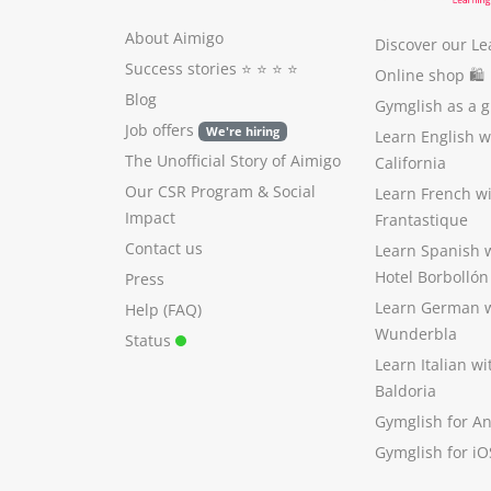
About Aimigo
Discover our Le
Success stories
⭐️ ⭐️ ⭐️ ⭐️
Online shop 🛍
Blog
Gymglish as a gi
Job offers
We're hiring
Learn English 
The Unofficial Story of Aimigo
California
Our CSR Program
&
Social
Learn French w
Impact
Frantastique
Contact us
Learn Spanish 
Hotel Borbollón
Press
Learn German 
Help (FAQ)
Wunderbla
Status
Learn Italian w
Baldoria
Gymglish for A
Gymglish for iO