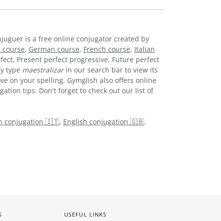
njuguer is a free online conjugator created by
 course
,
German course
,
French course
,
Italian
fect, Present perfect progressive, Future perfect
ly type
maestralizar
in our search bar to view its
ve on your spelling, Gymglish also offers online
tion tips. Don't forget to check out our list of
an conjugation 🇮🇹
,
English conjugation 🇬🇧
.
S
USEFUL LINKS