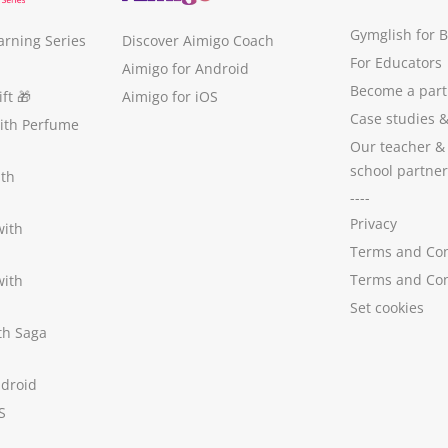
Gymglish for 
arning Series
Discover Aimigo Coach
For Educators
Aimigo for Android
Become a part
ft
🎁
Aimigo for iOS
Case studies
with Perfume
Our teacher &
school partner
ith
----
Privacy
with
Terms and Con
Terms and Con
with
Set cookies
ith Saga
ndroid
S