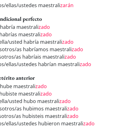
los/ellas/ustedes maestrali
zarán
ndicional perfecto
 habría maestrali
zado
 habrías maestrali
zado
/ella/usted habría maestrali
zado
sotros/as habríamos maestrali
zado
sotros/as habríais maestrali
zado
los/ellas/ustedes habrían maestrali
zado
etérito anterior
 hube maestrali
zado
 hubiste maestrali
zado
/ella/usted hubo maestrali
zado
sotros/as hubimos maestrali
zado
sotros/as hubisteis maestrali
zado
los/ellas/ustedes hubieron maestrali
zado