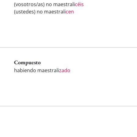
(vosotros/as) no maestrali
céis
(ustedes) no maestrali
cen
Compuesto
habiendo maestrali
zado