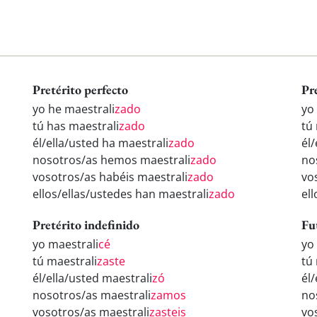
Pretérito perfecto
Pr
yo he maestrali
zado
yo
tú has maestrali
zado
tú
él/ella/usted ha maestrali
zado
él
nosotros/as hemos maestrali
zado
no
vosotros/as habéis maestrali
zado
vo
ellos/ellas/ustedes han maestrali
zado
el
Pretérito indefinido
Fu
yo maestrali
cé
yo
tú maestrali
zaste
tú
él/ella/usted maestrali
zó
él
nosotros/as maestrali
zamos
no
vosotros/as maestrali
zasteis
vo