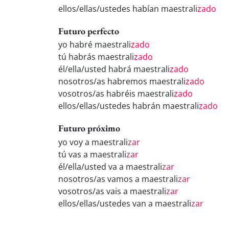
ellos/ellas/ustedes habían maestrali
zado
Futuro perfecto
yo habré maestrali
zado
tú habrás maestrali
zado
él/ella/usted habrá maestrali
zado
nosotros/as habremos maestrali
zado
vosotros/as habréis maestrali
zado
ellos/ellas/ustedes habrán maestrali
zado
Futuro próximo
yo voy a maestrali
zar
tú vas a maestrali
zar
él/ella/usted va a maestrali
zar
nosotros/as vamos a maestrali
zar
vosotros/as vais a maestrali
zar
ellos/ellas/ustedes van a maestrali
zar