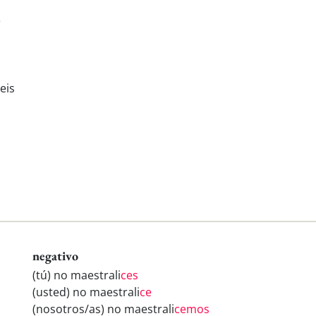
e
eis
negativo
(tú) no maestrali
ces
(usted) no maestrali
ce
(nosotros/as) no maestrali
cemos