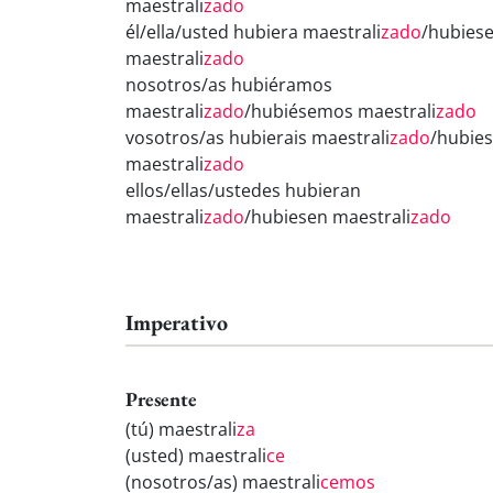
maestrali
zado
él/ella/usted hubiera maestrali
zado
/hubies
maestrali
zado
nosotros/as hubiéramos
maestrali
zado
/hubiésemos maestrali
zado
vosotros/as hubierais maestrali
zado
/hubies
maestrali
zado
ellos/ellas/ustedes hubieran
maestrali
zado
/hubiesen maestrali
zado
Imperativo
Presente
(tú) maestrali
za
(usted) maestrali
ce
(nosotros/as) maestrali
cemos