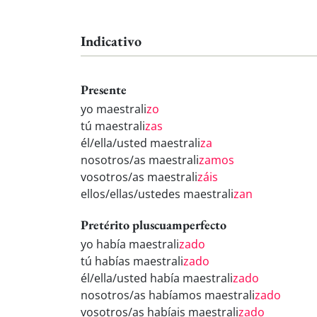
Indicativo
Presente
yo maestrali
zo
tú maestrali
zas
él/ella/usted maestrali
za
nosotros/as maestrali
zamos
vosotros/as maestrali
záis
ellos/ellas/ustedes maestrali
zan
Pretérito pluscuamperfecto
yo había maestrali
zado
tú habías maestrali
zado
él/ella/usted había maestrali
zado
nosotros/as habíamos maestrali
zado
vosotros/as habíais maestrali
zado