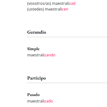
(vosotros/as) maestrali
zad
(ustedes) maestrali
cen
Gerundio
Simple
maestrali
zando
Participo
Pasado
maestrali
zado