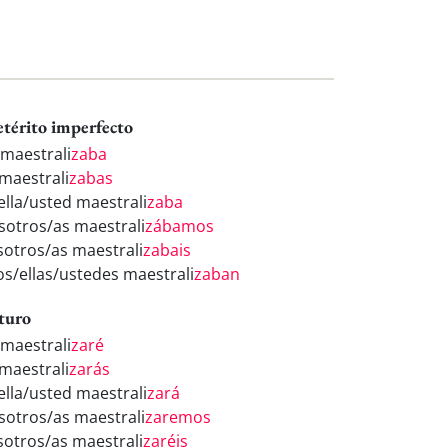
etérito imperfecto
 maestrali
zaba
 maestrali
zabas
/ella/usted maestrali
zaba
sotros/as maestrali
zábamos
sotros/as maestrali
zabais
los/ellas/ustedes maestrali
zaban
turo
 maestrali
zaré
 maestrali
zarás
/ella/usted maestrali
zará
sotros/as maestrali
zaremos
sotros/as maestrali
zaréis