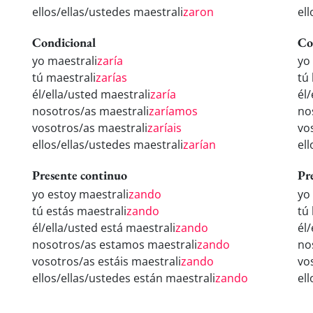
ellos/ellas/ustedes maestrali
zaron
el
Condicional
Co
yo maestrali
zaría
yo
tú maestrali
zarías
tú
él/ella/usted maestrali
zaría
él
nosotros/as maestrali
zaríamos
no
vosotros/as maestrali
zaríais
vo
ellos/ellas/ustedes maestrali
zarían
el
Presente continuo
Pr
yo estoy maestrali
zando
yo
tú estás maestrali
zando
tú
él/ella/usted está maestrali
zando
él
nosotros/as estamos maestrali
zando
no
vosotros/as estáis maestrali
zando
vo
ellos/ellas/ustedes están maestrali
zando
el