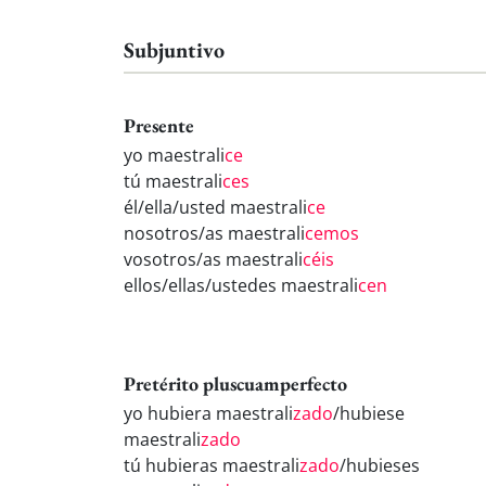
Subjuntivo
Presente
yo maestrali
ce
tú maestrali
ces
él/ella/usted maestrali
ce
nosotros/as maestrali
cemos
vosotros/as maestrali
céis
ellos/ellas/ustedes maestrali
cen
Pretérito pluscuamperfecto
yo hubiera maestrali
zado
/hubiese
maestrali
zado
tú hubieras maestrali
zado
/hubieses